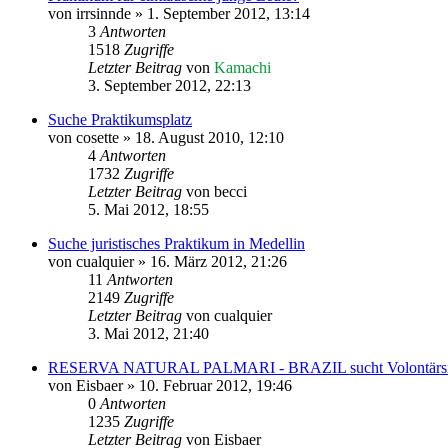
von
irrsinnde
»
1. September 2012, 13:14
3
Antworten
1518
Zugriffe
Letzter Beitrag
von
Kamachi
3. September 2012, 22:13
Suche Praktikumsplatz
von
cosette
»
18. August 2010, 12:10
4
Antworten
1732
Zugriffe
Letzter Beitrag
von
becci
5. Mai 2012, 18:55
Suche juristisches Praktikum in Medellin
von
cualquier
»
16. März 2012, 21:26
11
Antworten
2149
Zugriffe
Letzter Beitrag
von
cualquier
3. Mai 2012, 21:40
RESERVA NATURAL PALMARI - BRAZIL sucht Volontärsin
von
Eisbaer
»
10. Februar 2012, 19:46
0
Antworten
1235
Zugriffe
Letzter Beitrag
von
Eisbaer