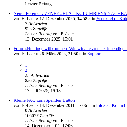
Letzter Beitrag
Neuer Forenteil: VENEZUELA – KOLUMBIENS NACHB
von
Eisbaer
»
12. Dezember 2025, 14:58
» in
Venezuela – Kol
7
Antworten
923
Zugriffe
Letzter Beitrag
von
Eisbaer
13. Dezember 2025, 15:01
Forum-Neulinge willkommen: Wie wir alle zu einer lebendige
von
Eisbaer
»
26. März 2023, 21:50
» in
Support
1
2
23
Antworten
826
Zugriffe
Letzter Beitrag
von
Eisbaer
13. Juli 2026, 19:18
Kleine FAQ zum Spenden-Button
von
Eisbaer
»
14. Dezember 2011, 17:06
» in
Infos zu Kolumb
0
Antworten
106077
Zugriffe
Letzter Beitrag
von
Eisbaer
14. Dezember 2011, 17:06