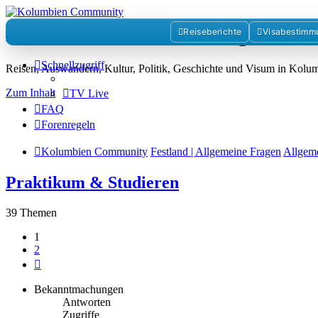
Kolumbienforum - Das grosse 
Reiseberichte
Visabestimm
Schnellzugriff
Reisen, Auswandern, Kultur, Politik, Geschichte und Visum in Kol
Zum Inhalt
TV Live
FAQ
Forenregeln
Kolumbien Community
Festland | Allgemeine Fragen
Allgem
Praktikum & Studieren
39 Themen
1
2
Nächste
Bekanntmachungen
Antworten
Zugriffe