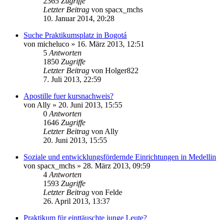
2365
Zugriffe
Letzter Beitrag
von
spacx_mchs
10. Januar 2014, 20:28
Suche Praktikumsplatz in Bogotá
von
micheluco
»
16. März 2013, 12:51
5
Antworten
1850
Zugriffe
Letzter Beitrag
von
Holger822
7. Juli 2013, 22:59
Apostille fuer kursnachweis?
von
Ally
»
20. Juni 2013, 15:55
0
Antworten
1646
Zugriffe
Letzter Beitrag
von
Ally
20. Juni 2013, 15:55
Soziale und entwicklungsfördernde Einrichtungen in Medellin
von
spacx_mchs
»
28. März 2013, 09:59
4
Antworten
1593
Zugriffe
Letzter Beitrag
von
Felde
26. April 2013, 13:37
Praktikum für einttäuschte junge Leute?