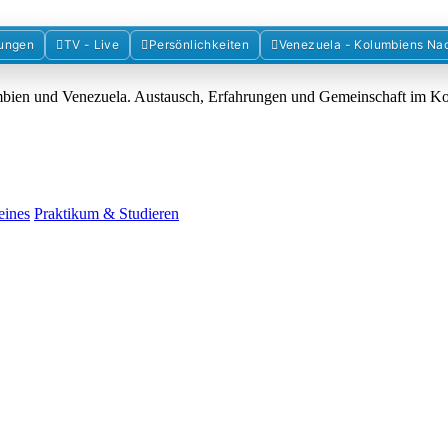
Forum der Freunde Kolumbiens
ungen
TV - Live
Persönlichkeiten
Venezuela - Kolumbiens Na
umbien und Venezuela. Austausch, Erfahrungen und Gemeinschaft im 
eines
Praktikum & Studieren