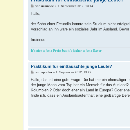
B
von
irrsinnde
»
1. September 2012, 13:14
e
i
Hallo,
t
r
a
der Sohn einer Freundin konnte sein Studium nicht erfolgre
g
Vorschlag an ihn wäre ein soziales Jahr im Ausland. Bevor 
Irrsinnde
It´s nice to be a Preiss but it´s higher to be a Bayer
Praktikum für einttäuschte junge Leute?
B
von
sportler
»
1. September 2012, 13:29
e
i
Hallo, das ist eine gute Frage. Die hat mir ein ehemaliger
t
der junge Mann vom Typ her ein Mensch für das Ausland? D
r
a
Kolumbien ? Oder doch eher ein Land in Europa? Oder eher
g
finde ich, dass ein Auslandsaufenthalt eine großartige Ber