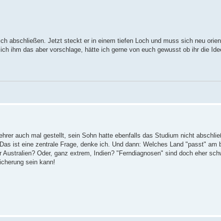
ich abschließen. Jetzt steckt er in einem tiefen Loch und muss sich neu orien
ich ihm das aber vorschlage, hätte ich gerne von euch gewusst ob ihr die Idee
 Lehrer auch mal gestellt, sein Sohn hatte ebenfalls das Studium nicht abschli
as ist eine zentrale Frage, denke ich. Und dann: Welches Land "passt" am be
 Australien? Oder, ganz extrem, Indien? "Ferndiagnosen" sind doch eher schw
eicherung sein kann!