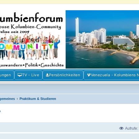
m der Freunde Kolumbiens
ien und Venezuela. Austausch, Erfahrungen und Gemeinschaft im Kolumbienforum
mungen
TV - Live
Persönlichkeiten
Venezuela - Kolumbiens 
lgemeines
Praktikum & Studieren
?
Aufrufe: