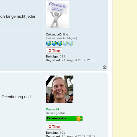
c
h
o
b
ch lange nicht jeder
e
n
ColombiaOnline
Kolumbien-Süchtige(r)
Offline
Beiträge:
683
Registriert:
24. August 2009, 21:36
N
a
c
h
o
b
e
r Orientierung und
n
Kamachi
Reiseagentur
Offline
Beiträge:
791
Registriert:
15. August 2009, 18:42