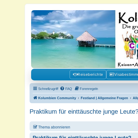
Kolumbienforum - Das grosse Foru
Reisen, Auswandern, Kultur, Politik, Geschichte und Visum in Kolumb
Reiseberichte
Visabestim
Schnellzugriff
FAQ
Forenregeln
Kolumbien Community
Festland | Allgemeine Fragen
Al
Praktikum für einttäuschte junge Leute
Thema abonnieren
Praktikum für einttäuschte junge Leute?