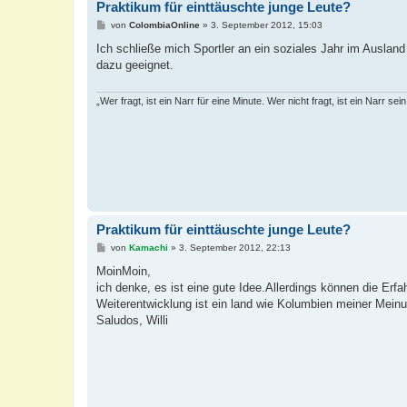
Praktikum für einttäuschte junge Leute?
B
von
ColombiaOnline
»
3. September 2012, 15:03
e
i
Ich schließe mich Sportler an ein soziales Jahr im Ausland
t
dazu geeignet.
r
a
g
„Wer fragt, ist ein Narr für eine Minute. Wer nicht fragt, ist ein Narr sei
Praktikum für einttäuschte junge Leute?
B
von
Kamachi
»
3. September 2012, 22:13
e
i
MoinMoin,
t
ich denke, es ist eine gute Idee.Allerdings können die Erf
r
a
Weiterentwicklung ist ein land wie Kolumbien meiner Meinu
g
Saludos, Willi