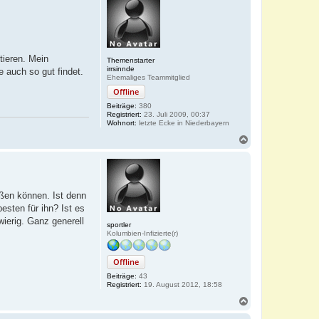
tieren. Mein
Themenstarter
irrsinnde
 auch so gut findet.
Ehemaliges Teammitglied
Offline
Beiträge:
380
Registriert:
23. Juli 2009, 00:37
Wohnort:
letzte Ecke in Niederbayern
N
a
c
h
o
b
eßen können. Ist denn
e
sten für ihn? Ist es
n
ierig. Ganz generell
sportler
Kolumbien-Infizierte(r)
Offline
Beiträge:
43
Registriert:
19. August 2012, 18:58
N
a