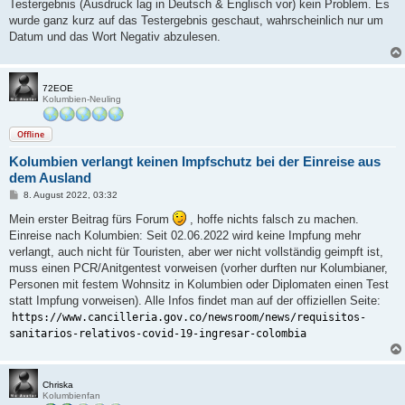
Testergebnis (Ausdruck lag in Deutsch & Englisch vor) kein Problem. Es
r
a
wurde ganz kurz auf das Testergebnis geschaut, wahrscheinlich nur um
g
Datum und das Wort Negativ abzulesen.
72EOE
Kolumbien-Neuling
Offline
Kolumbien verlangt keinen Impfschutz bei der Einreise aus
dem Ausland
B
8. August 2022, 03:32
e
i
Mein erster Beitrag fürs Forum
, hoffe nichts falsch zu machen.
t
Einreise nach Kolumbien: Seit 02.06.2022 wird keine Impfung mehr
r
a
verlangt, auch nicht für Touristen, aber wer nicht vollständig geimpft ist,
g
muss einen PCR/Anitgentest vorweisen (vorher durften nur Kolumbianer,
Personen mit festem Wohnsitz in Kolumbien oder Diplomaten einen Test
statt Impfung vorweisen). Alle Infos findet man auf der offiziellen Seite:
https://www.cancilleria.gov.co/newsroom/news/requisitos-
sanitarios-relativos-covid-19-ingresar-colombia
Chriska
Kolumbienfan