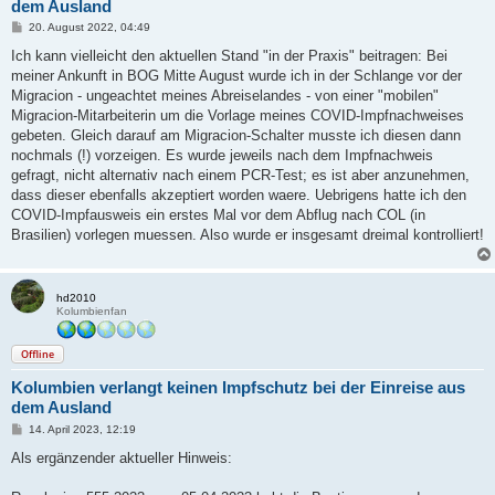
dem Ausland
B
20. August 2022, 04:49
e
i
Ich kann vielleicht den aktuellen Stand "in der Praxis" beitragen: Bei
t
meiner Ankunft in BOG Mitte August wurde ich in der Schlange vor der
r
a
Migracion - ungeachtet meines Abreiselandes - von einer "mobilen"
g
Migracion-Mitarbeiterin um die Vorlage meines COVID-Impfnachweises
gebeten. Gleich darauf am Migracion-Schalter musste ich diesen dann
nochmals (!) vorzeigen. Es wurde jeweils nach dem Impfnachweis
gefragt, nicht alternativ nach einem PCR-Test; es ist aber anzunehmen,
dass dieser ebenfalls akzeptiert worden waere. Uebrigens hatte ich den
COVID-Impfausweis ein erstes Mal vor dem Abflug nach COL (in
Brasilien) vorlegen muessen. Also wurde er insgesamt dreimal kontrolliert!
hd2010
Kolumbienfan
Offline
Kolumbien verlangt keinen Impfschutz bei der Einreise aus
dem Ausland
B
14. April 2023, 12:19
e
i
Als ergänzender aktueller Hinweis:
t
r
a