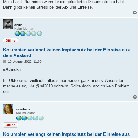
Mein Fazit: Nur reisen wenn Ihr die geforderten Dokumente etc habt.
Dann gibts keinen Stress bei der Ab- und Einreise.
anuja
Kolumbienfan
Offline
Kolumbien verlangt keinen Impfschutz bei der Einreise aus
dem Ausland
B
19. August 2022, 11:00
e
i
@Chriska
t
r
a
Im Oktober ist vielleicht alles schon wieder ganz anders. Ansonsten
g
mache es so, wie @hd2010 schreibt. Sollte doch wirklich kein Problem
sein.
s-dedalus
Kolumbienfan
Offline
Kolumbien verlangt keinen Impfschutz bei der Einreise aus