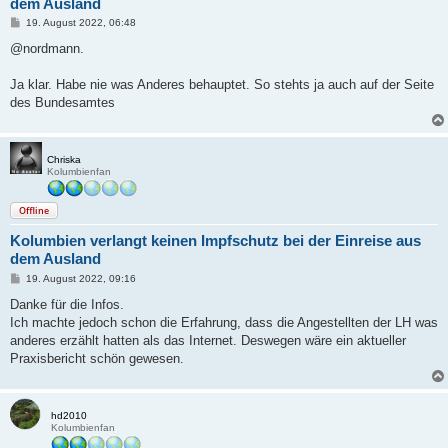
dem Ausland
B
19. August 2022, 06:48
e
i
@nordmann.
t
r
a
Ja klar. Habe nie was Anderes behauptet. So stehts ja auch auf der Seite
g
des Bundesamtes
Chriska
Kolumbienfan
Offline
Kolumbien verlangt keinen Impfschutz bei der Einreise aus
dem Ausland
B
19. August 2022, 09:16
e
i
Danke für die Infos.
t
Ich machte jedoch schon die Erfahrung, dass die Angestellten der LH was
r
a
anderes erzählt hatten als das Internet. Deswegen wäre ein aktueller
g
Praxisbericht schön gewesen.
hd2010
Kolumbienfan