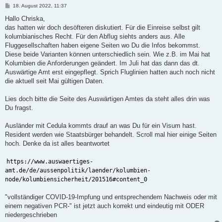
B
18. August 2022, 11:37
e
i
Hallo Chriska,
t
das hatten wir doch desöfteren diskutiert. Für die Einreise selbst gilt
r
a
kolumbianisches Recht. Für den Abflug siehts anders aus. Alle
g
Fluggesellschaften haben eigene Seiten wo Du die Infos bekommst.
Diese beide Varianten können unterschiedlich sein. Wie z.B. im Mai hat
Kolumbien die Anforderungen geändert. Im Juli hat das dann das dt.
Auswärtige Amt erst eingepflegt. Sprich Fluglinien hatten auch noch nicht
die aktuell seit Mai gültigen Daten.
Lies doch bitte die Seite des Auswärtigen Amtes da steht alles drin was
Du fragst.
Ausländer mit Cedula kommts drauf an was Du für ein Visum hast.
Resident werden wie Staatsbürger behandelt. Scroll mal hier einige Seiten
hoch. Denke da ist alles beantwortet
https://www.auswaertiges-
amt.de/de/aussenpolitik/laender/kolumbien-
node/kolumbiensicherheit/201516#content_0
"vollständiger COVID-19-Impfung und entsprechendem Nachweis oder mit
einem negativen PCR-" ist jetzt auch korrekt und eindeutig mit ODER
niedergeschrieben