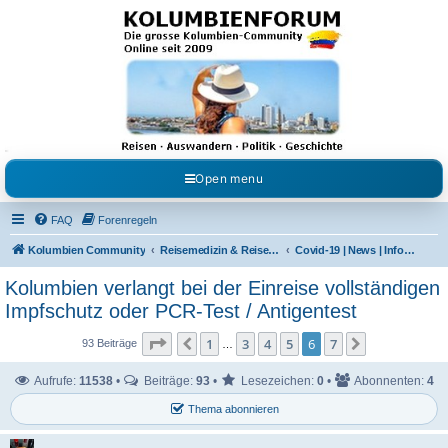
Kolumbienforum - Das
grosse Forum der
Freunde Kolumbiens
Reisen, Auswandern, Kultur, Politik, Geschichte und Visum in Kolumbien und Venezuela.
Austausch, Erfahrungen und Gemeinschaft im Kolumbienforum
Open menu
FAQ
Forenregeln
Kolumbien Community
Reisemedizin & Reisehinweise
Covid-19 | News | Information | Fragen
Kolumbien verlangt bei der Einreise vollständigen
Impfschutz oder PCR-Test / Antigentest
Seite
6
von
7
1
3
4
5
6
7
Vorherige
Nächste
93 Beiträge
…
Aufrufe:
11538
•
Beiträge:
93
•
Lesezeichen:
0
•
Abonnenten:
4
Thema abonnieren