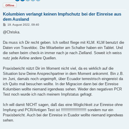
Offline
Kolumbien verlangt keinen Impfschutz bei der Einreise aus
dem Ausland
B
19. August 2022, 09:40
e
i
@Chriska.
t
r
a
Da muss ich Dir recht geben. Ich selbst fliege mit KLM. KLM benutzt die
g
Daten von Traveldoc. Die Mitarbeiter am Schalter haben ein Tablet. Und
die sehen beim check-in immer nach je nach Zielland. Soweit ich weiss
nutz jede Airline andere Quellen.
Praxisbericht nützt Dir im Moment nicht viel, da es wirklich auf die
Situation bzw Deine Ansprechpartner in dem Moment ankommt. Bin z.B.
im Juni, damals noch ungeimpft, über Ecuador terrestrisch eingereist da
ich Quito mal besuchen wollte. In der Migracion dann bei der Einreise
Kolumbien wollte niemand irgendwas sehen. Weder den negativen PCR
Test noch wurde ich nach meinem Impfstatus gefragt.
Ich will damit NICHT sagen, daß das eine Möglichkeit zur Einreise ohne
Impfung und PCR/Antigen Test ist !!!!!!!!!!!!!!!!!!!!!! sondern nur ein
Praxisbericht. Auch bei der Einreise in Euador wollte niemand irgendwas
sehen.