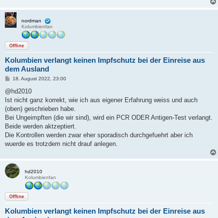
nordman
Kolumbienfan
Offline
Kolumbien verlangt keinen Impfschutz bei der Einreise aus
dem Ausland
B
18. August 2022, 23:00
e
i
@hd2010
t
Ist nicht ganz korrekt, wie ich aus eigener Erfahrung weiss und auch
r
a
(oben) geschrieben habe.
g
Bei Ungeimpften (die wir sind), wird ein PCR ODER Antigen-Test verlangt.
Beide werden aktzeptiert.
Die Kontrollen werden zwar eher sporadisch durchgefuehrt aber ich
wuerde es trotzdem nicht drauf anlegen.
hd2010
Kolumbienfan
Offline
Kolumbien verlangt keinen Impfschutz bei der Einreise aus