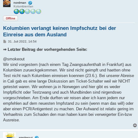
nordman
Kolumbienfan
Offline
Kolumbien verlangt keinen Impfschutz bei der
Einreise aus dem Ausland
B
31. Juli 2022, 14:54
e
i
⇒ Letzter Beitrag der vorhergehenden Seite:
t
r
@smokeout
a
g
Wir sind vorgestern (nach einem Tag Zwangsaufenthalt in Frankfurt) aus
Kolumbien zurueckgekommen. Wir sind nicht geimpft und haetten ohne
Test nicht nach Kolumbien einreisen koennen (23.6.). Bei unserer Abreise
in Cali gab es eine lange Diskussion am Ticket-Schalter weil wir NICHT
getestet waren. Wir wohnen ja in Norwegen und hier gibt es weder
Impfpflicht oder Testzwang und auch Mundbinden sind nirgendswo
vorgeschrieben. Am Ende durften wir reisen aber ich kann jedem nur
empfehlen auf dem neuesten Impfstand zu sein (wenn man das will) oder
aber einen PCR/Antigentest zu machen. Der Aufwand ist relativ gering im
Verhaeltnis zum Schaden den man haben kann bei verweigerter Ein-bzw
Ausreise.
smokeout