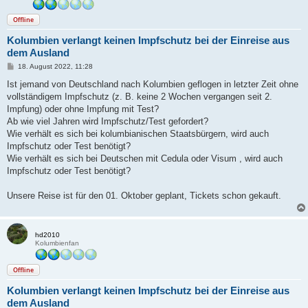
Offline
Kolumbien verlangt keinen Impfschutz bei der Einreise aus
dem Ausland
B
18. August 2022, 11:28
e
i
Ist jemand von Deutschland nach Kolumbien geflogen in letzter Zeit ohne
t
vollständigem Impfschutz (z. B. keine 2 Wochen vergangen seit 2.
r
a
Impfung) oder ohne Impfung mit Test?
g
Ab wie viel Jahren wird Impfschutz/Test gefordert?
Wie verhält es sich bei kolumbianischen Staatsbürgern, wird auch
Impfschutz oder Test benötigt?
Wie verhält es sich bei Deutschen mit Cedula oder Visum , wird auch
Impfschutz oder Test benötigt?
Unsere Reise ist für den 01. Oktober geplant, Tickets schon gekauft.
hd2010
Kolumbienfan
Offline
Kolumbien verlangt keinen Impfschutz bei der Einreise aus
dem Ausland