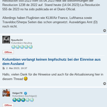
Resolucion 555-2023 vom 05.04.2023 hebt die Bestimmungen der
g
Resolucion 1238 de 2022 auf. Stand heute (14.04.2023):La Resolución
555 de 2023 no ha sido publicada en el Diario Oficial.
Allerdings haben Fluglinien wie KLM/Air France, Lufthansa sowie
Traveldoc/Sherpa Seiten das schon umgesetzt. Auswärtiges Amt (D)
noch nicht.
flysurfer24
Kolumbien-Neuling
Offline
Kolumbien verlangt keinen Impfschutz bei der Einreise aus
dem Ausland
B
2. Mai 2023, 19:37
e
i
Hallo, vielen Dank für die Hinweise und auch für die Aktualisierung hier in
t
diesem Thread
r
a
g
Holger78
Kolumbien-Süchtige(r)
Offline