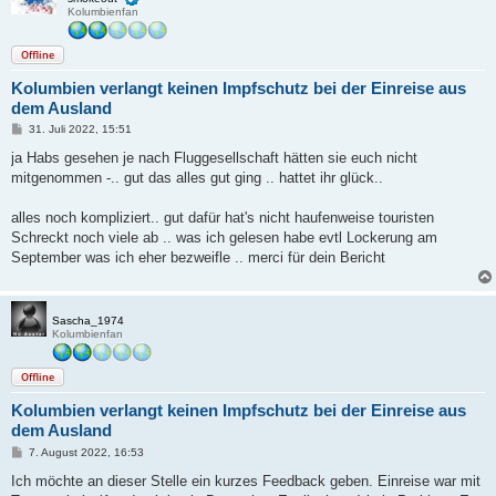
Kolumbienfan
Offline
Kolumbien verlangt keinen Impfschutz bei der Einreise aus
dem Ausland
B
31. Juli 2022, 15:51
e
i
ja Habs gesehen je nach Fluggesellschaft hätten sie euch nicht
t
mitgenommen -.. gut das alles gut ging .. hattet ihr glück..
r
a
g
alles noch kompliziert.. gut dafür hat's nicht haufenweise touristen
Schreckt noch viele ab .. was ich gelesen habe evtl Lockerung am
September was ich eher bezweifle .. merci für dein Bericht
Sascha_1974
Kolumbienfan
Offline
Kolumbien verlangt keinen Impfschutz bei der Einreise aus
dem Ausland
B
7. August 2022, 16:53
e
i
Ich möchte an dieser Stelle ein kurzes Feedback geben. Einreise war mit
t