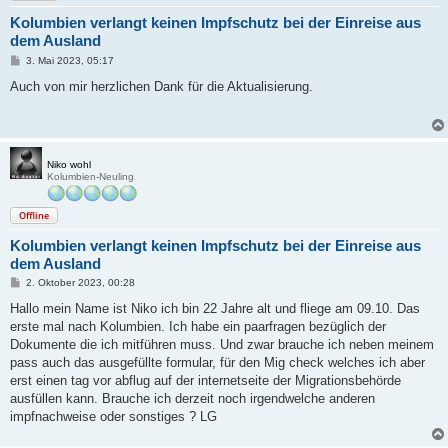
Kolumbien verlangt keinen Impfschutz bei der Einreise aus
dem Ausland
B
3. Mai 2023, 05:17
e
i
Auch von mir herzlichen Dank für die Aktualisierung.
t
r
a
g
Niko wohl
Kolumbien-Neuling
Offline
Kolumbien verlangt keinen Impfschutz bei der Einreise aus
dem Ausland
B
2. Oktober 2023, 00:28
e
i
Hallo mein Name ist Niko ich bin 22 Jahre alt und fliege am 09.10. Das
t
erste mal nach Kolumbien. Ich habe ein paarfragen bezüglich der
r
a
Dokumente die ich mitführen muss. Und zwar brauche ich neben meinem
g
pass auch das ausgefüllte formular, für den Mig check welches ich aber
erst einen tag vor abflug auf der internetseite der Migrationsbehörde
ausfüllen kann. Brauche ich derzeit noch irgendwelche anderen
impfnachweise oder sonstiges ? LG