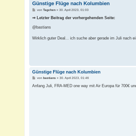
Günstige Flüge nach Kolumbien
B
von
Tagchen
»
30. April 2023, 01:03
e
i
⇒ Letzter Beitrag der vorhergehenden Seite:
t
r
@bastians
a
g
Wirklich guter Deal... ich suche aber gerade im Juli nach 
Günstige Flüge nach Kolumbien
B
von
bastians
»
30. April 2023, 01:46
e
i
Anfang Juli, FRA-MED one way mit Air Europa für 700€ und 
t
r
a
g