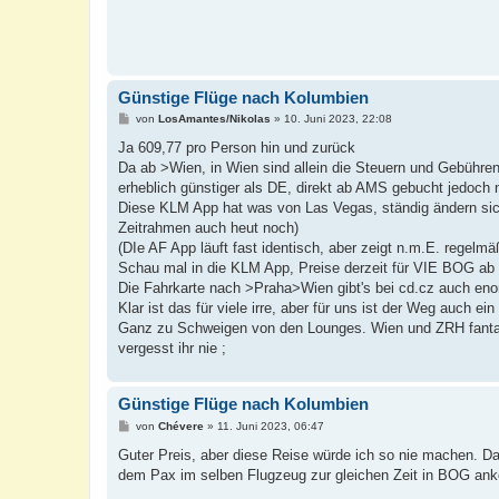
Günstige Flüge nach Kolumbien
B
von
LosAmantes/Nikolas
»
10. Juni 2023, 22:08
e
i
Ja 609,77 pro Person hin und zurück
t
Da ab >Wien, in Wien sind allein die Steuern und Gebühr
r
a
erheblich günstiger als DE, direkt ab AMS gebucht jedoch n
g
Diese KLM App hat was von Las Vegas, ständig ändern sic
Zeitrahmen auch heut noch)
(DIe AF App läuft fast identisch, aber zeigt n.m.E. regelm
Schau mal in die KLM App, Preise derzeit für VIE BOG ab 
Die Fahrkarte nach >Praha>Wien gibt's bei cd.cz auch eno
Klar ist das für viele irre, aber für uns ist der Weg auch e
Ganz zu Schweigen von den Lounges. Wien und ZRH fantasti
vergesst ihr nie ;
Günstige Flüge nach Kolumbien
B
von
Chévere
»
11. Juni 2023, 06:47
e
i
Guter Preis, aber diese Reise würde ich so nie machen. D
t
dem Pax im selben Flugzeug zur gleichen Zeit in BOG ank
r
a