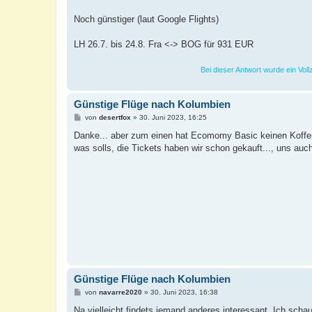
Noch günstiger (laut Google Flights)
LH 26.7. bis 24.8. Fra <-> BOG für 931 EUR
Bei dieser Antwort wurde ein Vol
Günstige Flüge nach Kolumbien
B
von
desertfox
»
30. Juni 2023, 16:25
e
i
Danke... aber zum einen hat Ecomomy Basic keinen Koffer
t
was solls, die Tickets haben wir schon gekauft..., uns au
r
a
g
Günstige Flüge nach Kolumbien
B
von
navarre2020
»
30. Juni 2023, 16:38
e
i
Na vielleicht findets jemand anderes interessant. Ich scha