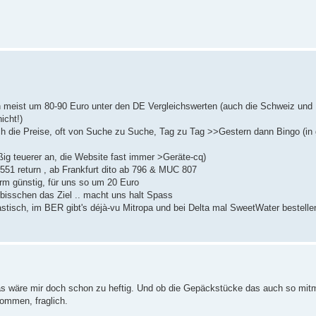
en meist um 80-90 Euro unter den DE Vergleichswerten (auch die Schweiz und
icht!)
h die Preise, oft von Suche zu Suche, Tag zu Tag >>Gestern dann Bingo (i
äßig teuerer an, die Website fast immer >Geräte-cq)
551 return , ab Frankfurt dito ab 796 & MUC 807
rm günstig, für uns so um 20 Euro
in bisschen das Ziel .. macht uns halt Spass
sch, im BER gibt's déjà-vu Mitropa und bei Delta mal SweetWater bestellen
as wäre mir doch schon zu heftig. Und ob die Gepäckstücke das auch so mit
ommen, fraglich.