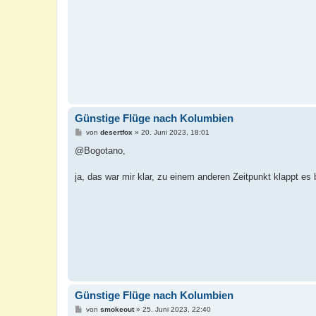
a
g
Günstige Flüge nach Kolumbien
B
von
desertfox
»
20. Juni 2023, 18:01
e
i
@Bogotano,
t
r
a
ja, das war mir klar, zu einem anderen Zeitpunkt klappt es
g
Günstige Flüge nach Kolumbien
B
von
smokeout
»
25. Juni 2023, 22:40