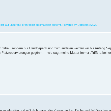
lzitat laut unseren Forenregeln automatisiert entfernt. Powered by Datacom ©2020
 dabei, sondern nur Handgepäck und zum anderen werden wir bis Anfang Sept
ch Platzreservierungen gegönnt…, wie sagt meine Mutter immer „Trifft ja kei
ue regelmäßig und plötzlich waren die Preise niedrig. Du hattest 5-6 Wochen g