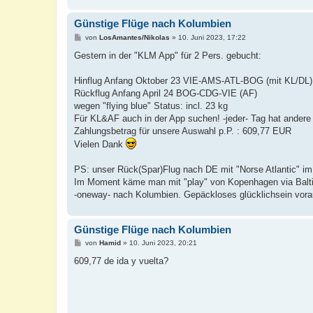
Günstige Flüge nach Kolumbien
B
von
LosAmantes/Nikolas
»
10. Juni 2023, 17:22
e
i
Gestern in der "KLM App" für 2 Pers. gebucht:
t
r
a
Hinflug Anfang Oktober 23 VIE-AMS-ATL-BOG (mit KL/DL)
g
Rückflug Anfang April 24 BOG-CDG-VIE (AF)
wegen "flying blue" Status: incl. 23 kg
Für KL&AF auch in der App suchen! -jeder- Tag hat andere
Zahlungsbetrag für unsere Auswahl p.P. : 609,77 EUR
Vielen Dank
PS: unser Rück(Spar)Flug nach DE mit "Norse Atlantic" im 
Im Moment käme man mit "play" von Kopenhagen via Baltimo
-oneway- nach Kolumbien. Gepäckloses glücklichsein vora
Günstige Flüge nach Kolumbien
B
von
Hamid
»
10. Juni 2023, 20:21
e
i
609,77 de ida y vuelta?
t
r
a
g