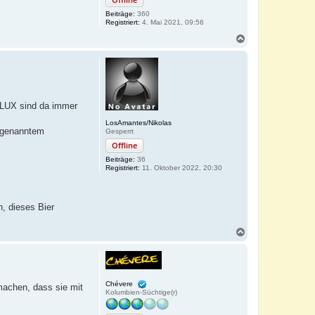
Beiträge:
360
Registriert:
4. Mai 2021, 09:56
N
a
c
h
o
b
e
 LUX sind da immer
n
LosAmantes/Nikolas
n genanntem
Gesperrt
Offline
Beiträge:
36
Registriert:
11. Oktober 2022, 20:30
, dieses Bier
N
a
c
h
o
b
Chévere
machen, dass sie mit
e
Kolumbien-Süchtige(r)
n