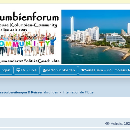
m der Freunde Kolumbiens
ien und Venezuela. Austausch, Erfahrungen und Gemeinschaft im Kolumbienforum
mungen
TV - Live
Persönlichkeiten
Venezuela - Kolumbiens 
isevorbereitungen & Reiseerfahrungen
Internationale Flüge
Aufrufe:
162