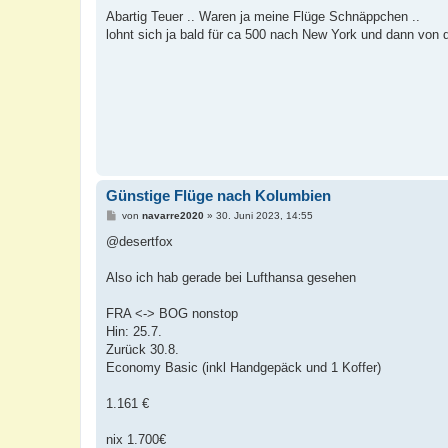
e
i
Abartig Teuer .. Waren ja meine Flüge Schnäppchen ..
t
lohnt sich ja bald für ca 500 nach New York und dann von 
r
a
g
Günstige Flüge nach Kolumbien
B
von
navarre2020
»
30. Juni 2023, 14:55
e
i
@desertfox
t
r
a
Also ich hab gerade bei Lufthansa gesehen
g
FRA <-> BOG nonstop
Hin: 25.7.
Zurück 30.8.
Economy Basic (inkl Handgepäck und 1 Koffer)
1.161 €
nix 1.700€