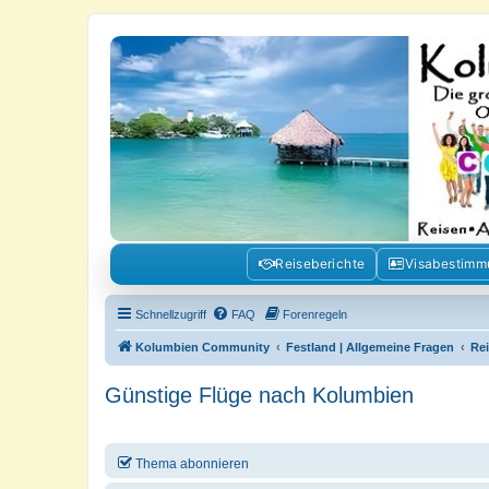
Kolumbienforum - Das grosse Foru
Reisen, Auswandern, Kultur, Politik, Geschichte und Visum in Kolumb
Reiseberichte
Visabestim
Schnellzugriff
FAQ
Forenregeln
Kolumbien Community
Festland | Allgemeine Fragen
Re
Günstige Flüge nach Kolumbien
Thema abonnieren