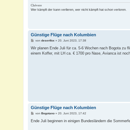
g
Chévere
Wer kämpft der kann verlieren, wer nicht kämpft hat schon verloren.
Günstige Flüge nach Kolumbien
B
von
desertfox
»
20. Juni 2023, 17:38
e
i
Wir planen Ende Juli für ca. 5-6 Wochen nach Bogota zu fli
t
einem Koffer, mit LH ca. € 1700 pro Nase, Avianca ist noc
r
a
g
Günstige Flüge nach Kolumbien
B
von
Bogotano
»
20. Juni 2023, 17:42
e
i
Ende Juli beginnen in einigen Bundesländern die Sommerf
t
r