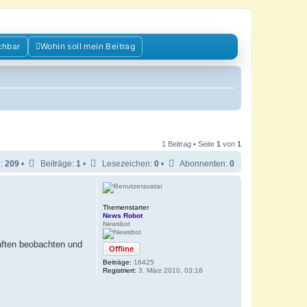
chbar
Wohin soll mein Beitrag
1 Beitrag • Seite
1
von
1
e:
209
•
Beiträge:
1
•
Lesezeichen:
0
•
Abonnenten:
0
Themenstarter
News Robot
Newsbot
aften beobachten und
Offline
Beiträge:
16425
Registriert:
3. März 2010, 03:16