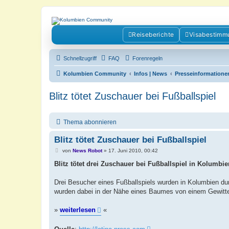
Kolumbienforum - Das grosse Foru
Reiseberichte
Visabestimm
Reisen, Auswandern, Kultur, Politik, Geschichte und Visum in Kolumb
Schnellzugriff
FAQ
Forenregeln
Kolumbien Community
Infos | News
Presseinformatione
Blitz tötet Zuschauer bei Fußballspiel
Thema abonnieren
Blitz tötet Zuschauer bei Fußballspiel
B
von
News Robot
»
17. Juni 2010, 00:42
e
i
Blitz tötet drei Zuschauer bei Fußballspiel in Kolumbie
t
r
a
Drei Besucher eines Fußballspiels wurden in Kolumbien du
g
wurden dabei in der Nähe eines Baumes von einem Gewitter
»
weiterlesen
«