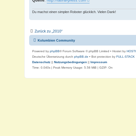
Quelle
:
http://latina-press.com
Du machst einen simplen Roboter glücklich. Vielen Dank!
Zurück zu „2010“
Kolumbien Community
Powered by
phpBB
® Forum Software © phpBB Limited
• Hostet by
HOST
Deutsche Übersetzung durch
phpBB.de
• Bot protection by
FULL-STACK
Datenschutz
||
Nutzungsbedingungen
||
Impressum
Time: 0.040s
| Peak Memory Usage: 5.58 MiB | GZIP: On