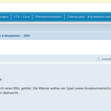
m der Freunde Kolumbiens
ungen
TV - Live
Persönlichkeiten
Venezuela - Kolumbiens Na
ien und Venezuela. Austausch, Erfahrungen und Gemeinschaft im Kolumbienforum
n & Neuigkeiten
2010
Aufruf
n
rch einen Blitz getötet. Die Männer wollten ein Spiel zweier Amateurmannsch
 überrascht ...