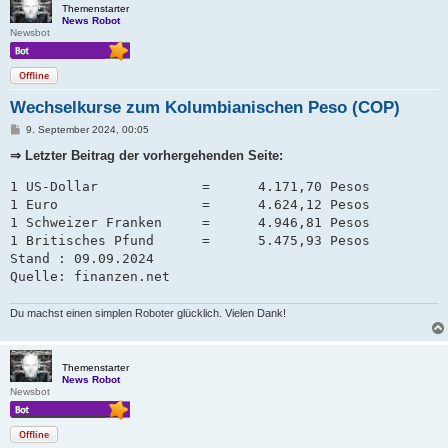
Themenstarter
News Robot
Newsbot
Offline
Wechselkurse zum Kolumbianischen Peso (COP)
B
9. September 2024, 00:05
e
i
⇒ Letzter Beitrag der vorhergehenden Seite:
t
r
1 US-Dollar             =      4.171,70 Pesos

a
g
1 Euro                  =      4.624,12 Pesos

1 Schweizer Franken     =      4.946,81 Pesos   

1 Britisches Pfund      =      5.475,93 Pesos

Stand : 09.09.2024

Quelle: finanzen.net
Du machst einen simplen Roboter glücklich. Vielen Dank!
Themenstarter
News Robot
Newsbot
Offline