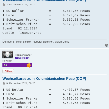
B
2. Dezember 2024, 00:15
e
i
1 US-Dollar             =      4.418,56 Pesos

t
1 Euro                  =      4.673,07 Pesos

r
a
1 Schweizer Franken     =      5.009,53 Pesos   

g
1 Britisches Pfund      =      5.623,90 Pesos

Stand : 02.12.2024

Quelle: finanzen.net
Du machst einen simplen Roboter glücklich. Vielen Dank!
Themenstarter
News Robot
Newsbot
Offline
Wechselkurse zum Kolumbianischen Peso (COP)
B
9. Dezember 2024, 00:26
e
i
1 US-Dollar             =      4.400,57 Pesos

t
1 Euro                  =      4.649,77 Pesos

r
a
1 Schweizer Franken     =      5.006,56 Pesos   

g
1 Britisches Pfund      =      5.604,65 Pesos

Stand : 09.12.2024
