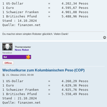
i
1 US-Dollar             =      4.202,34 Pesos

t
1 Euro                  =      4.595,67 Pesos

r
a
1 Schweizer Franken     =      4.901,08 Pesos   

g
1 Britisches Pfund      =      5.488,96 Pesos

Stand : 14.10.2024

Quelle: finanzen.net
Du machst einen simplen Roboter glücklich. Vielen Dank!
Themenstarter
News Robot
Newsbot
Offline
Wechselkurse zum Kolumbianischen Peso (COP)
B
21. Oktober 2024, 00:08
e
i
1 US-Dollar             =      4.260,29 Pesos

t
1 Euro                  =      4.629,36 Pesos

r
a
1 Schweizer Franken     =      4.925,76 Pesos   

g
1 Britisches Pfund      =      5.558,49 Pesos

Stand : 21.10.2024

Quelle: finanzen.net