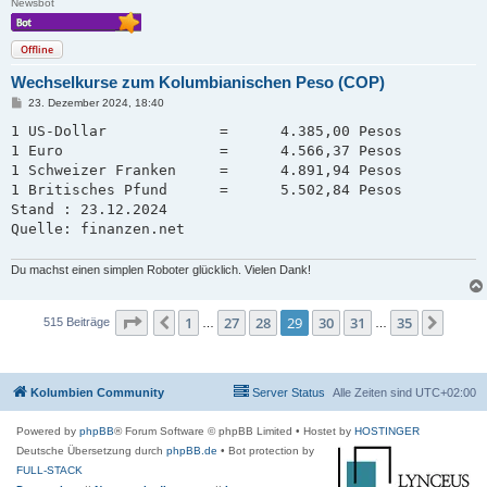
Newsbot
Offline
Wechselkurse zum Kolumbianischen Peso (COP)
B
23. Dezember 2024, 18:40
e
i
1 US-Dollar             =      4.385,00 Pesos

t
1 Euro                  =      4.566,37 Pesos

r
a
1 Schweizer Franken     =      4.891,94 Pesos   

g
1 Britisches Pfund      =      5.502,84 Pesos

Stand : 23.12.2024

Quelle: finanzen.net
Du machst einen simplen Roboter glücklich. Vielen Dank!
Seite
29
von
35
1
27
28
29
30
31
35
Vorherige
Nächs
515 Beiträge
…
…
Kolumbien Community
Server Status
Alle Zeiten sind
UTC+02:00
Powered by
phpBB
® Forum Software © phpBB Limited
• Hostet by
HOSTINGER
Deutsche Übersetzung durch
phpBB.de
• Bot protection by
FULL-STACK