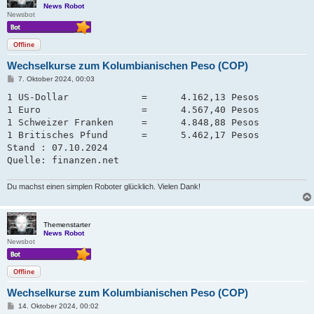
News Robot
Newsbot
Offline
Wechselkurse zum Kolumbianischen Peso (COP)
B
7. Oktober 2024, 00:03
e
i
1 US-Dollar             =      4.162,13 Pesos

t
1 Euro                  =      4.567,40 Pesos

r
a
1 Schweizer Franken     =      4.848,88 Pesos   

g
1 Britisches Pfund      =      5.462,17 Pesos

Stand : 07.10.2024

Quelle: finanzen.net
Du machst einen simplen Roboter glücklich. Vielen Dank!
Themenstarter
News Robot
Newsbot
Offline
Wechselkurse zum Kolumbianischen Peso (COP)
B
14. Oktober 2024, 00:02
e