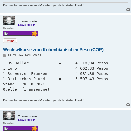
Du machst einen simplen Roboter glücklich. Vielen Dank!
Themenstarter
News Robot
Newsbot
Offline
Wechselkurse zum Kolumbianischen Peso (COP)
B
28. Oktober 2024, 00:22
e
i
1 US-Dollar             =      4.318,94 Pesos

t
1 Euro                  =      4.662,33 Pesos

r
a
1 Schweizer Franken     =      4.981,36 Pesos   

g
1 Britisches Pfund      =      5.597,43 Pesos

Stand : 28.10.2024

Quelle: finanzen.net
Du machst einen simplen Roboter glücklich. Vielen Dank!
Themenstarter
News Robot
Newsbot