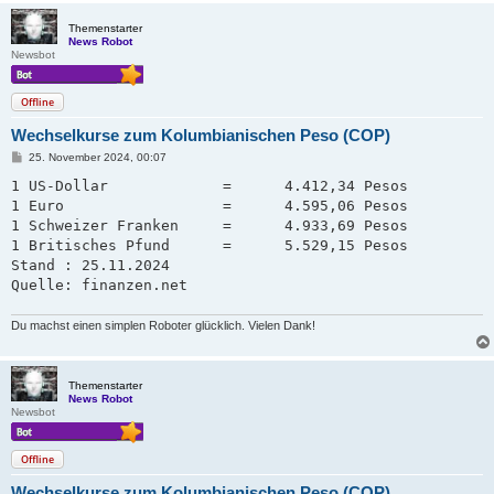
Themenstarter
News Robot
Newsbot
Offline
Wechselkurse zum Kolumbianischen Peso (COP)
B
25. November 2024, 00:07
e
i
1 US-Dollar             =      4.412,34 Pesos

t
1 Euro                  =      4.595,06 Pesos

r
a
1 Schweizer Franken     =      4.933,69 Pesos   

g
1 Britisches Pfund      =      5.529,15 Pesos

Stand : 25.11.2024

Quelle: finanzen.net
Du machst einen simplen Roboter glücklich. Vielen Dank!
Themenstarter
News Robot
Newsbot
Offline
Wechselkurse zum Kolumbianischen Peso (COP)