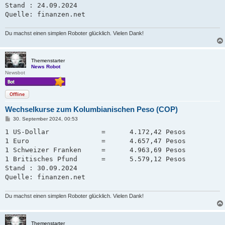
Stand : 24.09.2024

Quelle: finanzen.net
Du machst einen simplen Roboter glücklich. Vielen Dank!
Themenstarter
News Robot
Newsbot
Offline
Wechselkurse zum Kolumbianischen Peso (COP)
B
30. September 2024, 00:53
e
i
1 US-Dollar             =      4.172,42 Pesos

t
1 Euro                  =      4.657,47 Pesos

r
a
1 Schweizer Franken     =      4.963,69 Pesos   

g
1 Britisches Pfund      =      5.579,12 Pesos

Stand : 30.09.2024

Quelle: finanzen.net
Du machst einen simplen Roboter glücklich. Vielen Dank!
Themenstarter