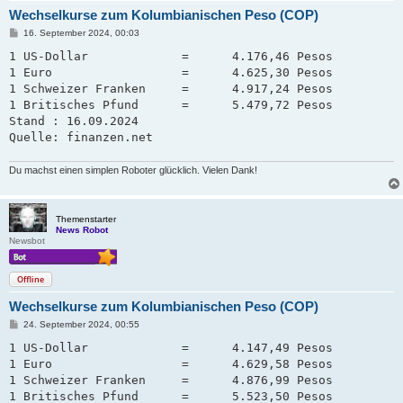
Wechselkurse zum Kolumbianischen Peso (COP)
B
16. September 2024, 00:03
e
i
1 US-Dollar             =      4.176,46 Pesos

t
1 Euro                  =      4.625,30 Pesos

r
a
1 Schweizer Franken     =      4.917,24 Pesos   

g
1 Britisches Pfund      =      5.479,72 Pesos

Stand : 16.09.2024

Quelle: finanzen.net
Du machst einen simplen Roboter glücklich. Vielen Dank!
Themenstarter
News Robot
Newsbot
Offline
Wechselkurse zum Kolumbianischen Peso (COP)
B
24. September 2024, 00:55
e
i
1 US-Dollar             =      4.147,49 Pesos

t
1 Euro                  =      4.629,58 Pesos

r
a
1 Schweizer Franken     =      4.876,99 Pesos   

g
1 Britisches Pfund      =      5.523,50 Pesos
