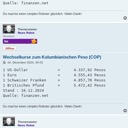
Quelle: finanzen.net
Du machst einen simplen Roboter glücklich. Vielen Dank!
Themenstarter
News Robot
Newsbot
Offline
Wechselkurse zum Kolumbianischen Peso (COP)
B
16. Dezember 2024, 00:02
e
i
1 US-Dollar             =      4.337,92 Pesos

t
1 Euro                  =      4.555,43 Pesos

r
a
1 Schweizer Franken     =      4.857,70 Pesos   

g
1 Britisches Pfund      =      5.472,42 Pesos

Stand : 16.12.2024

Quelle: finanzen.net
Du machst einen simplen Roboter glücklich. Vielen Dank!
Themenstarter
News Robot