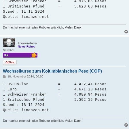
a
1 Schweizer Franken     =      4.976,65 Pesos   

g
1 Britisches Pfund      =      5.628,68 Pesos

Stand : 11.11.2024

Quelle: finanzen.net
Du machst einen simplen Roboter glücklich. Vielen Dank!
Themenstarter
News Robot
Newsbot
Offline
Wechselkurse zum Kolumbianischen Peso (COP)
B
18. November 2024, 00:06
e
i
1 US-Dollar             =      4.432,41 Pesos

t
1 Euro                  =      4.671,23 Pesos

r
a
1 Schweizer Franken     =      4.989,94 Pesos   

g
1 Britisches Pfund      =      5.592,55 Pesos

Stand : 18.11.2024

Quelle: finanzen.net
Du machst einen simplen Roboter glücklich. Vielen Dank!