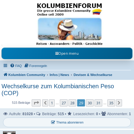
Kolumbienforum - Das
grosse Forum der
Freunde Kolumbiens
Reisen, Auswandern, Kultur, Politik, Geschichte und Visum in Kolumbien und Venezuela.
Austausch, Erfahrungen und Gemeinschaft im Kolumbienforum
Open menu
FAQ
Forenregeln
Kolumbien Community
Infos | News
Devisen & Wechselkurse
Wechselkurse zum Kolumbianischen Peso
(COP)
Seite
29
von
35
1
27
28
29
30
31
35
Vorherige
Nächs
515 Beiträge
…
…
Aufrufe:
81028
•
Beiträge:
515
•
Lesezeichen:
0
•
Abonnenten:
1
Thema abonnieren