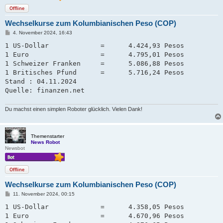
Offline
Wechselkurse zum Kolumbianischen Peso (COP)
B
4. November 2024, 16:43
e
i
1 US-Dollar             =      4.424,93 Pesos

t
1 Euro                  =      4.795,01 Pesos

r
a
1 Schweizer Franken     =      5.086,88 Pesos   

g
1 Britisches Pfund      =      5.716,24 Pesos

Stand : 04.11.2024

Quelle: finanzen.net
Du machst einen simplen Roboter glücklich. Vielen Dank!
Themenstarter
News Robot
Newsbot
Offline
Wechselkurse zum Kolumbianischen Peso (COP)
B
11. November 2024, 00:15
e
i
1 US-Dollar             =      4.358,05 Pesos

t
1 Euro                  =      4.670,96 Pesos

r