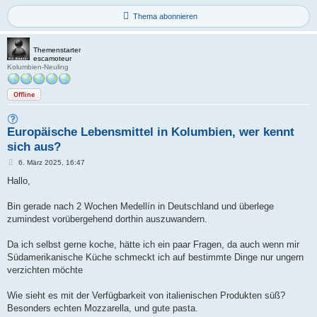
Thema abonnieren
Themenstarter
escamoteur
Kolumbien-Neuling
Offline
Europäische Lebensmittel in Kolumbien, wer kennt
sich aus?
B
6. März 2025, 16:47
e
i
Hallo,
t
r
a
Bin gerade nach 2 Wochen Medellín in Deutschland und überlege
g
zumindest vorübergehend dorthin auszuwandern.
Da ich selbst gerne koche, hätte ich ein paar Fragen, da auch wenn mir
Südamerikanische Küche schmeckt ich auf bestimmte Dinge nur ungern
verzichten möchte
Wie sieht es mit der Verfügbarkeit von italienischen Produkten süß?
Besonders echten Mozzarella, und gute pasta.