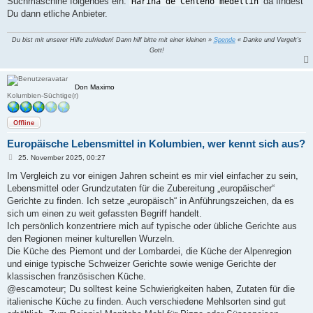
Suchmaschine folgendes ein:
da findest
Harina de Centeno medellin
Du dann etliche Anbieter.
Du bist mit unserer Hilfe zufrieden! Dann hilf bitte mit einer kleinen »
Spende
« Danke und Vergelt's
Gott!
Don Maximo
Kolumbien-Süchtige(r)
Offline
Europäische Lebensmittel in Kolumbien, wer kennt sich aus?
B
25. November 2025, 00:27
e
i
Im Vergleich zu vor einigen Jahren scheint es mir viel einfacher zu sein,
t
Lebensmittel oder Grundzutaten für die Zubereitung „europäischer“
r
a
Gerichte zu finden. Ich setze „europäisch“ in Anführungszeichen, da es
g
sich um einen zu weit gefassten Begriff handelt.
Ich persönlich konzentriere mich auf typische oder übliche Gerichte aus
den Regionen meiner kulturellen Wurzeln.
Die Küche des Piemont und der Lombardei, die Küche der Alpenregion
und einige typische Schweizer Gerichte sowie wenige Gerichte der
klassischen französischen Küche.
@escamoteur; Du solltest keine Schwierigkeiten haben, Zutaten für die
italienische Küche zu finden. Auch verschiedene Mehlsorten sind gut