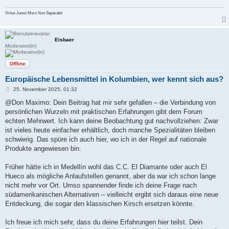
Virtus Junxit Mors Non Separabit
Eisbaer
Moderator(in)
Offline
Europäische Lebensmittel in Kolumbien, wer kennt sich aus?
B
25. November 2025, 01:32
e
i
@Don Maximo: Dein Beitrag hat mir sehr gefallen – die Verbindung von
t
persönlichen Wurzeln mit praktischen Erfahrungen gibt dem Forum
r
a
echten Mehrwert. Ich kann deine Beobachtung gut nachvollziehen: Zwar
g
ist vieles heute einfacher erhältlich, doch manche Spezialitäten bleiben
schwierig. Das spüre ich auch hier, wo ich in der Regel auf nationale
Produkte angewiesen bin.
Früher hätte ich in Medellín wohl das C.C. El Diamante oder auch El
Hueco als mögliche Anlaufstellen genannt, aber da war ich schon lange
nicht mehr vor Ort. Umso spannender finde ich deine Frage nach
südamerikanischen Alternativen – vielleicht ergibt sich daraus eine neue
Entdeckung, die sogar den klassischen Kirsch ersetzen könnte.
Ich freue ich mich sehr, dass du deine Erfahrungen hier teilst. Dein