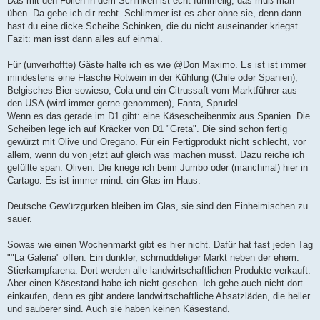
Das mit den Folien in dem Schinken ist echt fummelig, das muß man
üben. Da gebe ich dir recht. Schlimmer ist es aber ohne sie, denn dann
hast du eine dicke Scheibe Schinken, die du nicht auseinander kriegst.
Fazit: man isst dann alles auf einmal.
Für (unverhoffte) Gäste halte ich es wie @Don Maximo. Es ist ist immer
mindestens eine Flasche Rotwein in der Kühlung (Chile oder Spanien),
Belgisches Bier sowieso, Cola und ein Citrussaft vom Marktführer aus
den USA (wird immer gerne genommen), Fanta, Sprudel.
Wenn es das gerade im D1 gibt: eine Käsescheibenmix aus Spanien. Die
Scheiben lege ich auf Kräcker von D1 "Greta". Die sind schon fertig
gewürzt mit Olive und Oregano. Für ein Fertigprodukt nicht schlecht, vor
allem, wenn du von jetzt auf gleich was machen musst. Dazu reiche ich
gefüllte span. Oliven. Die kriege ich beim Jumbo oder (manchmal) hier in
Cartago. Es ist immer mind. ein Glas im Haus.
Deutsche Gewürzgurken bleiben im Glas, sie sind den Einheimischen zu
sauer.
Sowas wie einen Wochenmarkt gibt es hier nicht. Dafür hat fast jeden Tag
""La Galeria" offen. Ein dunkler, schmuddeliger Markt neben der ehem.
Stierkampfarena. Dort werden alle landwirtschaftlichen Produkte verkauft.
Aber einen Käsestand habe ich nicht gesehen. Ich gehe auch nicht dort
einkaufen, denn es gibt andere landwirtschaftliche Absatzläden, die heller
und sauberer sind. Auch sie haben keinen Käsestand.