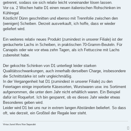
getrennt, sodass sie sich relativ leicht voneinander lösen lassen.
Vor ca. 2 Wochen hatte D1 einen neuen italienischen Rohschinken im
Kühlregal.
Köstlich! Dünn geschnitten und ebenso mit Trennfolie zwischen den
(wenigen) Scheiben. Derzeit ausverkauft, ich hoffe, dass er wieder
geliefert wird.
Ein weiteres relativ neues Produkt (zumindest in unserer Filiale) ist der
geräucherte Lachs in Scheiben, in praktischen 70-Gramm-Beuteln. Für
Canapés oder wie vor etwa zehn Tagen, als ich Fettuccine mit Lachs
zubereitet habe.
Der gekochte Schinken von D1 unterliegt leider starken
Qualitätsschwankungen, auch innerhalb derselben Charge, insbesondere
die Schnittstärke ist sehr ungleichmäßig.
In der Vergangenheit hat D1 (zumindest in unserer Filiale) zu den
Feiertagen einige importierte Käsesorten, Wurstwaren usw. ins Sortiment
aufgenommen, die unter dem Jahr nicht erhältlich waren. Ein Beispiel
dafür ist Roquefort. Ich bin gespannt, ob es dieses Jahr wieder etwas
Besonderes geben wird.
Leider wird D1 bei uns nur in extrem langen Abständen beliefert. So dass
oft, wie derzeit, ein Großteil der Regale leer steht.
Virtus Junxit Mors Non Separabit