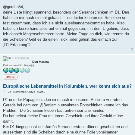
e
i
@​gordito54,
t
deine Liste klingt spannend, besonders der Serranoschinken im D1. Den
r
a
habe ich mir auch einmal gekauft … nur leider klebten die Scheiben so
g
fest zusammen, dass ich sie nicht auseinanderbekommen habe. Also
habe ich kurzerhand alles auf einmal gegessen, mit dem Ergebnis, dass
ich danach Magenschmerzen hatte. Meine Frage an dich, wie trennst du
die Scheiben? Gibt es da einen Trick, oder gehört das einfach zur
„D1‑Erfahrung“?
Don Maximo
Kolumbien-Süchtige(r)
Offline
Europäische Lebensmittel in Kolumbien, wer kennt sich aus?
B
26. November 2025, 04:59
e
i
D1 und der Papageienladen sind auch in unserem Pueblito vertreten.
t
Gerade bei dem von @Benjamin erwähnten Rohschinken kenne ich das
r
a
Problem. Die Scheiben kleben fast untrennbar aneinander.
g
Da hat selbst meine Frau mit ihrem Geschick und ihrer Geduld mühe
damit.
Bei D1 hingegen ist der Jamón Serrano erstens dünner geschnitten und
ausserdem sind die Scheiben durch eine dünne Folie voneinander