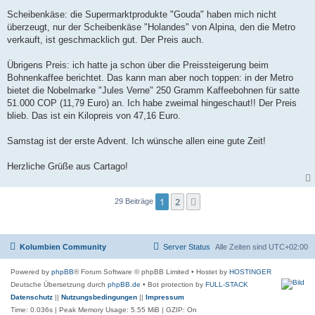
Scheibenkäse: die Supermarktprodukte "Gouda" haben mich nicht
überzeugt, nur der Scheibenkäse "Holandes" von Alpina, den die Metro
verkauft, ist geschmacklich gut. Der Preis auch.
Übrigens Preis: ich hatte ja schon über die Preissteigerung beim
Bohnenkaffee berichtet. Das kann man aber noch toppen: in der Metro
bietet die Nobelmarke "Jules Verne" 250 Gramm Kaffeebohnen für satte
51.000 COP (11,79 Euro) an. Ich habe zweimal hingeschaut!! Der Preis
blieb. Das ist ein Kilopreis von 47,16 Euro.
Samstag ist der erste Advent. Ich wünsche allen eine gute Zeit!
Herzliche Grüße aus Cartago!
1
2
Nächste
29 Beiträge
Kolumbien Community
Server Status
Alle Zeiten sind
UTC+02:00
Powered by
phpBB
® Forum Software © phpBB Limited
• Hostet by
HOSTINGER
Deutsche Übersetzung durch
phpBB.de
• Bot protection by
FULL-STACK
Datenschutz
||
Nutzungsbedingungen
||
Impressum
Time: 0.036s
| Peak Memory Usage: 5.55 MiB | GZIP: On