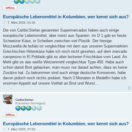
Offline
Europäische Lebensmittel in Kolumbien, wer kennt sich aus?
B
7. März 2025, 01:32
e
i
Die von CaribicStefan genannten Supermercados haben auch einige
t
europäische Lebensmittel, aber meist aus Spanien. Im D 1 gab es heute
r
a
Schweizer Käse, in Scheiben zwischen viel Plastik. Der hiesige
g
Mozzarella de bufalo ist vergleichbar mit dem aus unseren Supermärkten.
Griechischen Hirtenkäse habe ich noch nicht gesehen, auf dem mercado
campesino in El Poblado gibt es aber leckeren Frischkäse vom Land. An
Mehl gibt es das weiße Weizenmehl vergleichbar Type 450. Habe auch
schon damit Brot gebacken, man muss nur darauf achten, dass es keine
Zusätze hat. Zu bekommen sind auch einige deutsche Konserven, habe
davon jedoch noch nichts probiert. Nach 3 Monaten in Medellín habe ich
enormen Appetit auf unsere Vielfalt an Brot und Wurst...
CaribicStefan
Kolumbien-Süchtige(r)
Offline
Europäische Lebensmittel in Kolumbien, wer kennt sich aus?
B
7. März 2025, 07:03