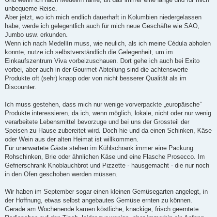
unbequeme Reise.
Aber jetzt, wo ich mich endlich dauerhaft in Kolumbien niedergelassen
habe, werde ich gelegentlich auch für mich neue Geschäfte wie SAO,
Jumbo usw. erkunden.
Wenn ich nach Medellín muss, wie neulich, als ich meine Cédula abholen
konnte, nutze ich selbstverständlich die Gelegenheit, um im
Einkaufszentrum Viva vorbeizuschauen. Dort gehe ich auch bei Exito
vorbei, aber auch in der Gourmet-Abteilung sind die achtenswerte
Produkte oft (sehr) knapp oder von nicht besserer Qualität als im
Discounter.
Ich muss gestehen, dass mich nur wenige vorverpackte „europäische”
Produkte interessieren, da ich, wenn möglich, lokale, nicht oder nur wenig
verarbeitete Lebensmittel bevorzuge und bei uns der Grossteil der
Speisen zu Hause zubereitet wird. Doch hie und da einen Schinken, Käse
oder Wein aus der alten Heimat ist willkommen.
Für unerwartete Gäste stehen im Kühlschrank immer eine Packung
Rohschinken, Brie oder ähnlichen Käse und eine Flasche Prosecco. Im
Gefrierschrank Knoblauchbrot und Pizzette - hausgemacht - die nur noch
in den Ofen geschoben werden müssen.
Wir haben im September sogar einen kleinen Gemüsegarten angelegt, in
der Hoffnung, etwas selbst angebautes Gemüse ernten zu können.
Gerade am Wochenende kamen köstliche, knackige, frisch geerntete