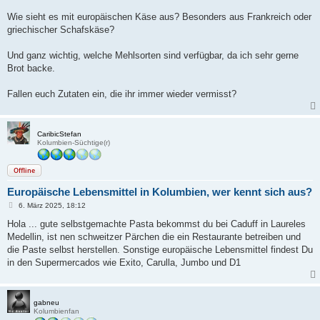
Wie sieht es mit europäischen Käse aus? Besonders aus Frankreich oder
griechischer Schafskäse?
Und ganz wichtig, welche Mehlsorten sind verfügbar, da ich sehr gerne
Brot backe.
Fallen euch Zutaten ein, die ihr immer wieder vermisst?
CaribicStefan
Kolumbien-Süchtige(r)
Offline
Europäische Lebensmittel in Kolumbien, wer kennt sich aus?
B
6. März 2025, 18:12
e
i
Hola ... gute selbstgemachte Pasta bekommst du bei Caduff in Laureles
t
Medellin, ist nen schweitzer Pärchen die ein Restaurante betreiben und
r
a
die Paste selbst herstellen. Sonstige europäische Lebensmittel findest Du
g
in den Supermercados wie Exito, Carulla, Jumbo und D1
gabneu
Kolumbienfan