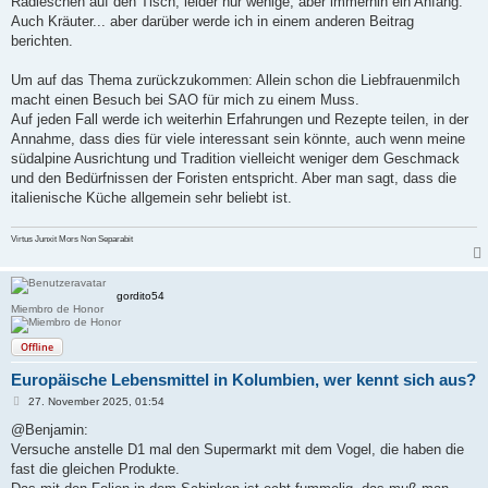
Radieschen auf den Tisch, leider nur wenige, aber immerhin ein Anfang.
Auch Kräuter... aber darüber werde ich in einem anderen Beitrag
berichten.
Um auf das Thema zurückzukommen: Allein schon die Liebfrauenmilch
macht einen Besuch bei SAO für mich zu einem Muss.
Auf jeden Fall werde ich weiterhin Erfahrungen und Rezepte teilen, in der
Annahme, dass dies für viele interessant sein könnte, auch wenn meine
südalpine Ausrichtung und Tradition vielleicht weniger dem Geschmack
und den Bedürfnissen der Foristen entspricht. Aber man sagt, dass die
italienische Küche allgemein sehr beliebt ist.
Virtus Junxit Mors Non Separabit
gordito54
Miembro de Honor
Offline
Europäische Lebensmittel in Kolumbien, wer kennt sich aus?
B
27. November 2025, 01:54
e
i
@Benjamin:
t
Versuche anstelle D1 mal den Supermarkt mit dem Vogel, die haben die
r
a
fast die gleichen Produkte.
g