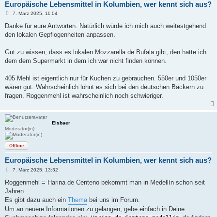
Europäische Lebensmittel in Kolumbien, wer kennt sich aus?
B
7. März 2025, 11:04
e
i
Danke für eure Antworten. Natürlich würde ich mich auch weitestgehend
t
den lokalen Gepflogenheiten anpassen.
r
a
g
Gut zu wissen, dass es lokalen Mozzarella de Bufala gibt, den hatte ich
dem dem Supermarkt in dem ich war nicht finden können.
405 Mehl ist eigentlich nur für Kuchen zu gebrauchen. 550er und 1050er
wären gut. Wahrscheinlich lohnt es sich bei den deutschen Bäckern zu
fragen. Roggenmehl ist wahrscheinlich noch schwieriger.
Eisbaer
Moderator(in)
Offline
Europäische Lebensmittel in Kolumbien, wer kennt sich aus?
B
7. März 2025, 13:32
e
i
Roggenmehl = Harina de Centeno bekommt man in Medellín schon seit
t
Jahren.
r
a
Es gibt dazu auch ein
Thema
bei uns im Forum.
g
Um an neuere Informationen zu gelangen, gebe einfach in Deine