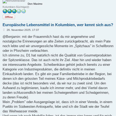
Don Maximo
Kolumbien-Süchtige(r)
Offline
Europäische Lebensmittel in Kolumbien, wer kennt sich aus?
B
26. November 2025, 17:37
e
i
@Benjamin: mit der Frauenmilch hast du mir angenehme und
t
nostalgische Erinnerungen an alte Zeiten zurückgebracht, als mein Pate
r
a
noch lebte und wir unvergessliche Momente im „Spitzhaus” in Schellbronn
g
oder in Pforzheim verbrachten.
Ich stimme zu, D1 hat natürlich nicht die Qualität von Gourmetprodukten
der Spitzenklasse. Das ist auch nicht ihr Ziel. Aber hin und wieder haben
sie interessante Angebote. Scheibenkäse gehört jedoch bereits zu einer
Kategorie von Industrieprodukten, die definitiv nicht in meinen
Einkaufskorb landen. Es gibt ein paar Familienbetriebe in der Region, bei
denen ich den grössten Teil meines Käse- und Milchproduktebedarfs
decke (das ist nicht besonders viel, da wir nur zu zweit sind. Um den
Aufwand zu legitimieren, kaufe ich immer mehr, und drei Viertel davon
landen schlussendlich bei meinen Schwiegereltern und Schwägerinnen,
zu deren Freude).
Mein „Problem” oder Ausgangslage ist, dass ich in einer Vereda, in einem
Pueblo im Südwesten Antioqueño, lebe und ich die Stadt wie der Teufel
das Weihwasser meide.
Und wenn ich nach Medellín fahre, ist das immer eine lange und für mich