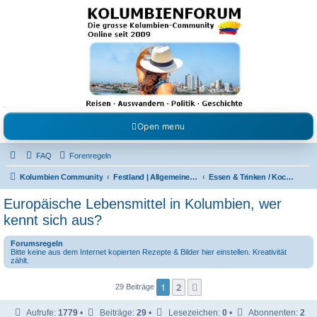
Kolumbienforum - Das
grosse Forum der
Freunde Kolumbiens
Reisen, Auswandern, Kultur, Politik, Geschichte und Visum in Kolumbien und Venezuela.
Austausch, Erfahrungen und Gemeinschaft im Kolumbienforum
Open menu
FAQ
Forenregeln
Kolumbien Community
Festland | Allgemeine Fragen
Essen & Trinken / Koch- Back & Rezeptecke
Europäische Lebensmittel in Kolumbien, wer
kennt sich aus?
Forumsregeln
Bitte keine aus dem Internet kopierten Rezepte & Bilder hier einstellen. Kreativität
zählt.
1
2
Nächste
29 Beiträge
Aufrufe:
1779
•
Beiträge:
29
•
Lesezeichen:
0
•
Abonnenten:
2