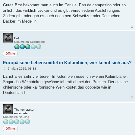
e
i
Gutes Brot bekommt man auch im Carulla, Pan de campesino oder so
t
änlich, das wirklich Lecker und es gibt verschiedene Ausführungen.
r
a
Zudem gibt oder gab es auch noch nen Schweitzer oder Deutschen
g
Bäcker im Medellin.
Dolfi
Kolumbien-Süchtige(r)
Offline
Europäische Lebensmittel in Kolumbien, wer kennt sich aus?
B
7. März 2025, 08:33
e
i
Es ist alles sehr viel teurer. In Kolumbien esse ich wie ein Kolumbianer.
t
Sogar das Weintrinken gewöhne ich mit ab bei den Preisen. Der gleiche
r
a
chilenische oder kalifornische Wein kostet das doppelte wie in
g
Deutschland.
Themenstarter
escamoteur
Kolumbien-Neuling
Offline