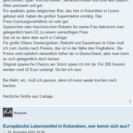
geschnitten, span. Kochschinken, Serranoschinken und Brie aus Bayern.
Alles preiswert und gut.
Ein qualitativ gutes belgisches Bier, das hier in Kolumbien in Lizenz
gebraut wird, haben die großen Supermärkte vorrätig. Das
Preis-/Leistungsverhältnis ist sehr gut.
Spanischen oder französischen Rotwein für meine Frau bekommt man
gelegentlich beim D1 zu einem vernünftigen Preis.
Das ist es dann aber auch in Cartago.
Für große Gläser Gewürzgurken, Rotkohl und Sauerkraut im Glas muß
ich zum Jumbo nach Pereira, das ist in der Nähe des Flughafens. Die
Preise sind natürlich wesentlich höher als in Deutschland, aber man kann
es sich gelegentlich doch leisten.
Original spanische Chorizo am Stück spare ich mir da. Für 200 Gramm
werden rund 10 Euro verlangt. Da bin ich raus.
Bei Mehl, etc, muß ich passen, denn ich kann weder kochen noch
backen.
Herzliche Grüße aus Cartago
Benjamin
Europäische Lebensmittel in Kolumbien, wer kennt sich aus?
B
26. November 2025, 02:06