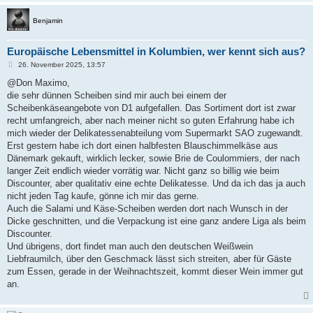
Benjamin
Europäische Lebensmittel in Kolumbien, wer kennt sich aus?
B
26. November 2025, 13:57
e
i
@Don Maximo,
t
die sehr dünnen Scheiben sind mir auch bei einem der
r
a
Scheibenkäseangebote von D1 aufgefallen. Das Sortiment dort ist zwar
g
recht umfangreich, aber nach meiner nicht so guten Erfahrung habe ich
mich wieder der Delikatessenabteilung vom Supermarkt SAO zugewandt.
Erst gestern habe ich dort einen halbfesten Blauschimmelkäse aus
Dänemark gekauft, wirklich lecker, sowie Brie de Coulommiers, der nach
langer Zeit endlich wieder vorrätig war. Nicht ganz so billig wie beim
Discounter, aber qualitativ eine echte Delikatesse. Und da ich das ja auch
nicht jeden Tag kaufe, gönne ich mir das gerne.
Auch die Salami und Käse‑Scheiben werden dort nach Wunsch in der
Dicke geschnitten, und die Verpackung ist eine ganz andere Liga als beim
Discounter.
Und übrigens, dort findet man auch den deutschen Weißwein
Liebfraumilch, über den Geschmack lässt sich streiten, aber für Gäste
zum Essen, gerade in der Weihnachtszeit, kommt dieser Wein immer gut
an.