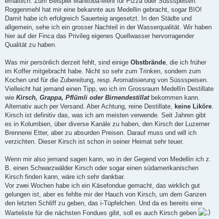
erhältlich. Zum Beispiel Manitoba-Mehl für Pizza oder Süssspeisen.
Roggenmehl hat mir eine bekannte aus Medellin gebracht, sogar BIO!
Damit habe ich erfolgreich Sauerteig angesetzt. In den Städte und
allgemein, sehe ich ein grosser Nachteil in der Wasserqualität. Wir haben
hier auf der Finca das Privileg eigenes Quellwasser hervorragender
Qualität zu haben.
Was mir persönlich derzeit fehlt, sind einige
Obstbrände
, die ich früher
im Koffer mitgebracht habe. Nicht so sehr zum Trinken, sondern zum
Kochen und für die Zubereitung, resp. Aromatisierung von Süssspeisen.
Vielleicht hat jemand einen Tipp, wo ich im Grossraum Medellín Destillate
wie
Kirsch, Grappa, Pflümli oder Birnendestillat
bekommen kann.
Alternativ auch per Versand. Aber Achtung, reine Destillate,
keine Liköre
.
Kirsch ist definitiv das, was ich am meisten verwende. Seit Jahren gibt
es in Kolumbien, über diverse Kanäle zu haben, den Kirsch der Luzerner
Brennerei Etter, aber zu absurden Preisen. Darauf muss und will ich
verzichten. Dieser Kirsch ist schon in seiner Heimat sehr teuer.
Wenn mir also jemand sagen kann, wo in der Gegend von Medellin ich z.
B. einen Schwarzwälder Kirsch oder sogar einen südamerikanischen
Kirsch finden kann, wäre ich sehr dankbar.
Vor zwei Wochen habe ich ein Käsefondue gemacht, das wirklich gut
gelungen ist, aber es fehlte mir der Hauch von Kirsch, um dem Ganzen
den letzten Schliff zu geben, das i-Tüpfelchen. Und da es bereits eine
Warteliste für die nächsten Fondues gibt, soll es auch Kirsch geben