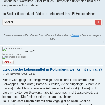
Fondue mit „Warteliste“ klingt köstlich – hoffentlich findet sich bald auch
der passende Kirsch dazu.
Im Spoiler findest du ein Video, so wie ich mich an El Hueco erinnere.
Spoiler
Du bist mit unserer Hilfe zufrieden! Dann hilf bitte mit einer kleinen »
Spende
« Danke und Vergelt's
Gott!
gordito54
Miembro de Honor
Offline
Europäische Lebensmittel in Kolumbien, wer kennt sich aus?
B
25. November 2025, 22:18
e
i
Hier in Cartago gibt es einige wenige europäische Lebensmittel (Biere,
t
Schweppes Tonic water, Pasta aus Italien, kleine eingelegte Gurken aus
r
a
Bayern) in der Metro sowie eine Art deutsche Bratwurst (in Folie) und
g
Biere im Exito. Die Bratwurst habe ich aber noch nicht ausprobiert, das
kommt noch. Die Preise sind insgesamt bezahlbar.
Im D1 und dem Supermarkt mit dem Vogel gibt es span. Chorizo