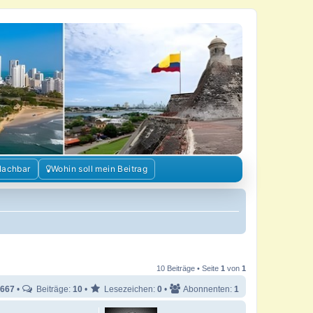
Nachbar
Wohin soll mein Beitrag
10 Beiträge • Seite
1
von
1
667
•
Beiträge:
10
•
Lesezeichen:
0
•
Abonnenten:
1