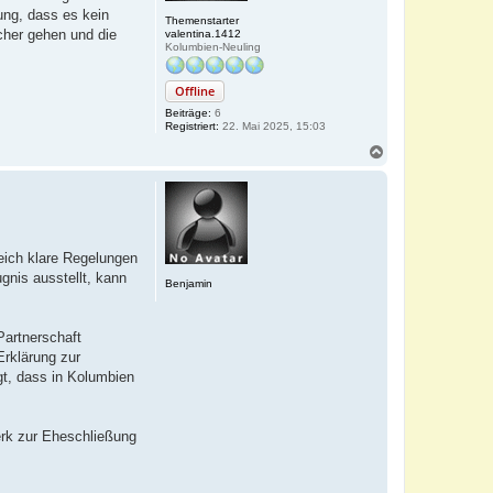
ung, dass es kein
Themenstarter
cher gehen und die
valentina.1412
Kolumbien-Neuling
Offline
Beiträge:
6
Registriert:
22. Mai 2025, 15:03
N
a
c
h
o
b
e
reich klare Regelungen
n
gnis ausstellt, kann
Benjamin
Partnerschaft
Erklärung zur
gt, dass in Kolumbien
erk zur Eheschließung