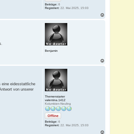
Beiträge:
6
Registriert:
22. Mai 2025, 15:03
N
a
c
h
o
b
e
s.
n
Benjamin
N
a
c
h
o
b
eine eidesstattliche
e
 Antwort von unserer
n
Themenstarter
valentina.1412
Kolumbien-Neuling
Offline
Beiträge:
6
Registriert:
22. Mai 2025, 15:03
N