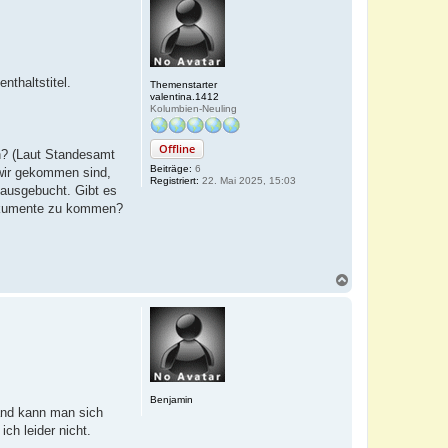
nthaltstitel.
Themenstarter
valentina.1412
Kolumbien-Neuling
Offline
n? (Laut Standesamt
Beiträge:
6
 wir gekommen sind,
Registriert:
22. Mai 2025, 15:03
ausgebucht. Gibt es
 Dokumente zu kommen?
N
a
c
h
o
b
e
n
Benjamin
land kann man sich
ch leider nicht.