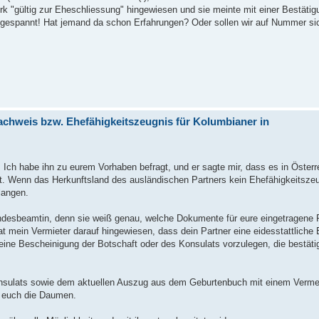
k "gültig zur Eheschliessung" hingewiesen und sie meinte mit einer Bestätig
nd gespannt! Hat jemand da schon Erfahrungen? Oder sollen wir auf Nummer si
achweis bzw. Ehefähigkeitszeugnis für Kolumbianer in
. Ich habe ihn zu eurem Vorhaben befragt, und er sagte mir, dass es in Öster
t. Wenn das Herkunftsland des ausländischen Partners kein Ehefähigkeitszeu
langen.
andesbeamtin, denn sie weiß genau, welche Dokumente für eure eingetragene 
t mein Vermieter darauf hingewiesen, dass dein Partner eine eidesstattliche 
 eine Bescheinigung der Botschaft oder des Konsulats vorzulegen, die bestäti
 Konsulats sowie dem aktuellen Auszug aus dem Geburtenbuch mit einem Verm
e euch die Daumen.