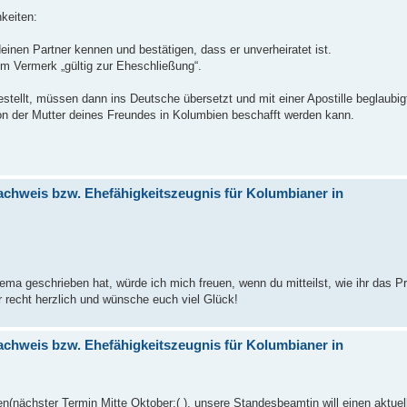
keiten:
einen Partner kennen und bestätigen, dass er unverheiratet ist.
em Vermerk „gültig zur Eheschließung“.
ellt, müssen dann ins Deutsche übersetzt und mit einer Apostille beglaubig
on der Mutter deines Freundes in Kolumbien beschafft werden kann.
achweis bzw. Ehefähigkeitszeugnis für Kolumbianer in
ma geschrieben hat, würde ich mich freuen, wenn du mitteilst, wie ihr das P
r recht herzlich und wünsche euch viel Glück!
achweis bzw. Ehefähigkeitszeugnis für Kolumbianer in
ten(nächster Termin Mitte Oktober:( ), unsere Standesbeamtin will einen aktu