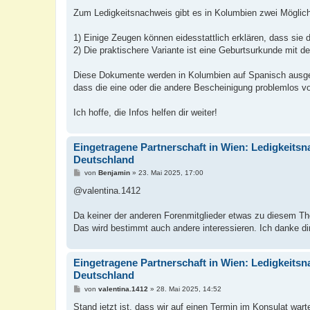
Zum Ledigkeitsnachweis gibt es in Kolumbien zwei Möglich
1) Einige Zeugen können eidesstattlich erklären, dass sie d
2) Die praktischere Variante ist eine Geburtsurkunde mit d
Diese Dokumente werden in Kolumbien auf Spanisch ausgest
dass die eine oder die andere Bescheinigung problemlos v
Ich hoffe, die Infos helfen dir weiter!
Eingetragene Partnerschaft in Wien: Ledigkeitsn
Deutschland
B
von
Benjamin
»
23. Mai 2025, 17:00
e
i
@valentina.1412
t
r
a
Da keiner der anderen Forenmitglieder etwas zu diesem The
g
Das wird bestimmt auch andere interessieren. Ich danke di
Eingetragene Partnerschaft in Wien: Ledigkeitsn
Deutschland
B
von
valentina.1412
»
28. Mai 2025, 14:52
e
i
Stand jetzt ist, dass wir auf einen Termin im Konsulat war