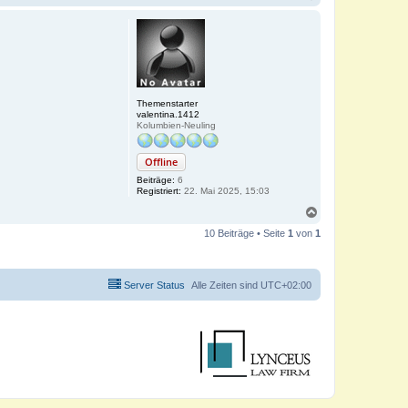
a
c
h
o
b
e
n
Themenstarter
valentina.1412
Kolumbien-Neuling
Offline
Beiträge:
6
Registriert:
22. Mai 2025, 15:03
N
a
10 Beiträge • Seite
1
von
1
c
h
o
b
Server Status
Alle Zeiten sind
UTC+02:00
e
n