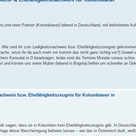
rin) und mein Partner (Kolumbianer) lebend in Deutschland, mit befristetem Aufe
en). Wie seid ihr zum Ledigkeitsnachweis bzw. Ehefähigkeizszeugnis gekomme
prache, wisst ihr da auch mehr mir kommt das nicht ganz richtig vor?) Soweit
m Konsulat in D beantragen, leider sind die Termine Monate voraus schon 
miert und könnte uns seine Mutter (lebend in Bogota) helfen um schneller an
achweis bzw. Ehefähigkeitszeugnis für Kolumbianer in
nn dir sagen, dass es in Kolumbien kein Ehefähigkeitszeugnis gibt. In Deutsch
age dieser Bescheinigung befreien lassen – wie das in Österreich läuft, weiß i