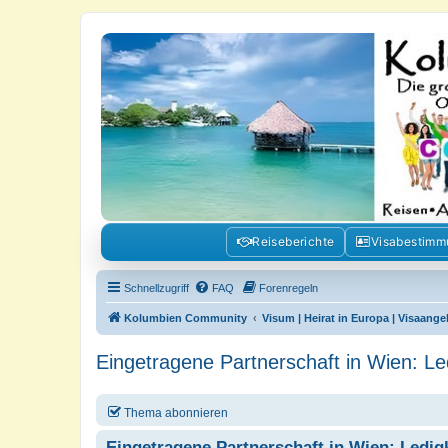
Kolumbienforum - Das grosse Foru
Reisen, Auswandern, Kultur, Politik, Geschichte und Visum in Kolumb
Reiseberichte
Visabestim
Schnellzugriff
FAQ
Forenregeln
Kolumbien Community
Visum | Heirat in Europa | Visaang
Eingetragene Partnerschaft in Wien: Le
Thema abonnieren
Eingetragene Partnerschaft in Wien: Ledig