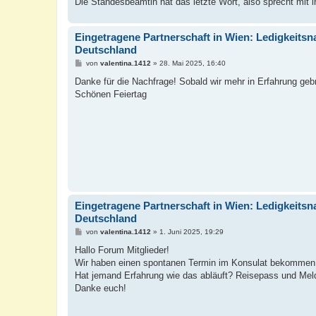
Die Standesbeamtin hat das letzte Wort, also sprecht mit ihr
Eingetragene Partnerschaft in Wien: Ledigkeitsn
Deutschland
B
von
valentina.1412
»
28. Mai 2025, 16:40
e
i
Danke für die Nachfrage! Sobald wir mehr in Erfahrung geb
t
Schönen Feiertag
r
a
g
Eingetragene Partnerschaft in Wien: Ledigkeitsn
Deutschland
B
von
valentina.1412
»
1. Juni 2025, 19:29
e
i
Hallo Forum Mitglieder!
t
Wir haben einen spontanen Termin im Konsulat bekommen f
r
a
Hat jemand Erfahrung wie das abläuft? Reisepass und Mel
g
Danke euch!