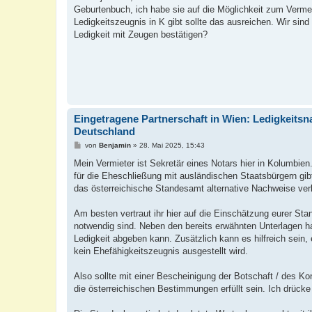
t
Geburtenbuch, ich habe sie auf die Möglichkeit zum Vermer
r
a
Ledigkeitszeugnis in K gibt sollte das ausreichen. Wir si
g
Ledigkeit mit Zeugen bestätigen?
Eingetragene Partnerschaft in Wien: Ledigkeitsn
Deutschland
B
von
Benjamin
»
28. Mai 2025, 15:43
e
i
Mein Vermieter ist Sekretär eines Notars hier in Kolumbien
t
für die Eheschließung mit ausländischen Staatsbürgern gib
r
a
das österreichische Standesamt alternative Nachweise ver
g
Am besten vertraut ihr hier auf die Einschätzung eurer St
notwendig sind. Neben den bereits erwähnten Unterlagen ha
Ledigkeit abgeben kann. Zusätzlich kann es hilfreich sein,
kein Ehefähigkeitszeugnis ausgestellt wird.
Also sollte mit einer Bescheinigung der Botschaft / des
die österreichischen Bestimmungen erfüllt sein. Ich drück