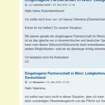
B
von
valentina.1412
»
22. Mai 2025, 17:18
e
i
Hallo liebes Kolumbienforum!
t
r
a
Ich stelle mich kurz vor: ich heisse Valentina (Österreiche
g
Könnt ihr mir helfen? Zu unserer Situation:
Wir planen gerade die eingetragene Partnerschaft (in Wi
ist es das gleiche nur in österreichischer und deutscher S
kann man dieses Dokument/Dokumente beim kolumbianische
andere Möglichkeiten, sind wir da überhaupt richtig infor
Ich bedanke mich für Antworten!
LG
Eingetragene Partnerschaft in Wien: Ledigkeitsn
Deutschland
B
von
Benjamin
»
22. Mai 2025, 17:43
e
i
Hallo Valentina,
t
r
a
ich selbst war noch nicht in dieser Situation, aber ich ka
g
beim zuständigen Oberlandesgericht von der Pflicht zur Vorl