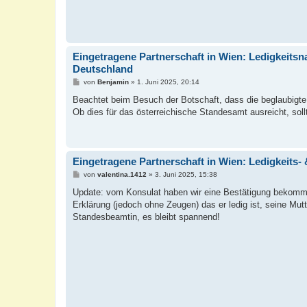
Eingetragene Partnerschaft in Wien: Ledigkeitsn
Deutschland
B
von
Benjamin
»
1. Juni 2025, 20:14
e
i
Beachtet beim Besuch der Botschaft, dass die beglaubigte
t
Ob dies für das österreichische Standesamt ausreicht, soll
r
a
g
Eingetragene Partnerschaft in Wien: Ledigkeits-
B
von
valentina.1412
»
3. Juni 2025, 15:38
e
i
Update: vom Konsulat haben wir eine Bestätigung bekommen
t
Erklärung (jedoch ohne Zeugen) das er ledig ist, seine Mut
r
a
Standesbeamtin, es bleibt spannend!
g