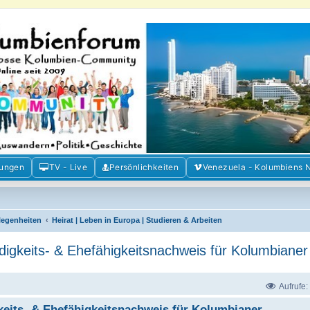
m der Freunde Kolumbiens
ien und Venezuela. Austausch, Erfahrungen und Gemeinschaft im Kolumbienforum
mungen
TV - Live
Persönlichkeiten
Venezuela - Kolumbiens 
elegenheiten
Heirat | Leben in Europa | Studieren & Arbeiten
digkeits- & Ehefähigkeitsnachweis für Kolumbianer
Aufrufe:
keits- & Ehefähigkeitsnachweis für Kolumbianer