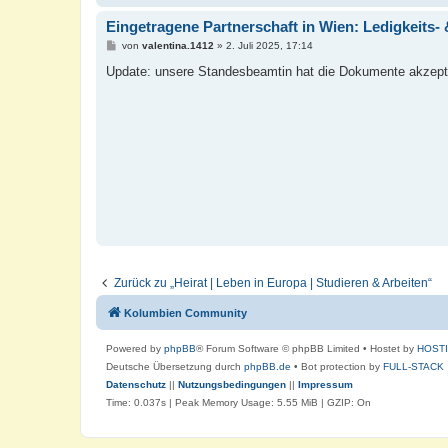
Eingetragene Partnerschaft in Wien: Ledigkeits-
B
von
valentina.1412
»
2. Juli 2025, 17:14
e
i
Update: unsere Standesbeamtin hat die Dokumente akzeptie
t
r
a
g
Zurück zu „Heirat | Leben in Europa | Studieren & Arbeiten“
Kolumbien Community
Powered by
phpBB
® Forum Software © phpBB Limited
• Hostet by
HOST
Deutsche Übersetzung durch
phpBB.de
• Bot protection by
FULL-STACK
Datenschutz
||
Nutzungsbedingungen
||
Impressum
Time: 0.037s
| Peak Memory Usage: 5.55 MiB | GZIP: On