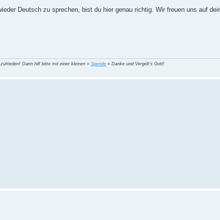
eder Deutsch zu sprechen, bist du hier genau richtig. Wir freuen uns auf dei
 zufrieden! Dann hilf bitte mit einer kleinen »
Spende
« Danke und Vergelt's Gott!