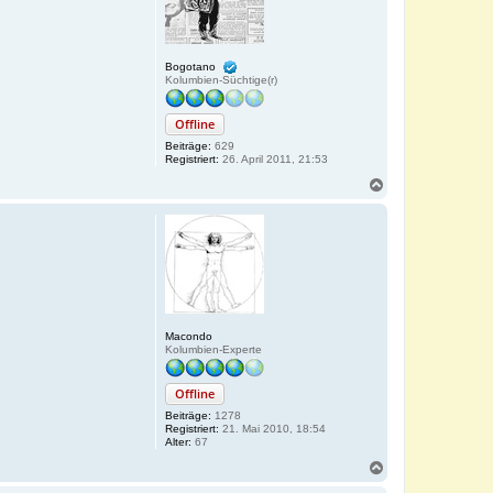
e
n
Bogotano
Kolumbien-Süchtige(r)
Offline
Beiträge:
629
Registriert:
26. April 2011, 21:53
N
a
c
h
o
b
e
n
Macondo
Kolumbien-Experte
Offline
Beiträge:
1278
Registriert:
21. Mai 2010, 18:54
Alter:
67
N
a