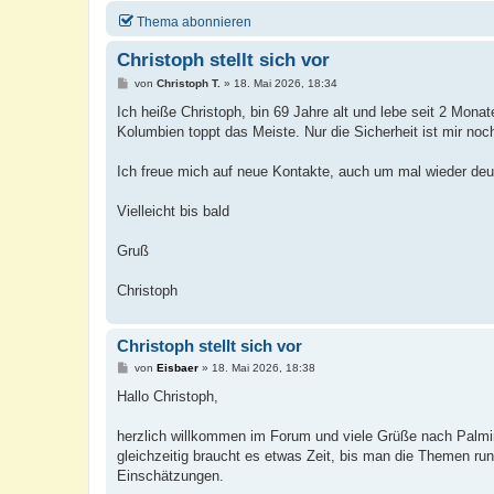
Thema abonnieren
Christoph stellt sich vor
B
von
Christoph T.
»
18. Mai 2026, 18:34
e
i
Ich heiße Christoph, bin 69 Jahre alt und lebe seit 2 Mona
t
Kolumbien toppt das Meiste. Nur die Sicherheit ist mir noch 
r
a
g
Ich freue mich auf neue Kontakte, auch um mal wieder deu
Vielleicht bis bald
Gruß
Christoph
Christoph stellt sich vor
B
von
Eisbaer
»
18. Mai 2026, 18:38
e
i
Hallo Christoph,
t
r
a
herzlich willkommen im Forum und viele Grüße nach Palmir
g
gleichzeitig braucht es etwas Zeit, bis man die Themen run
Einschätzungen.