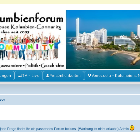
m der Freunde Kolumbiens
ien und Venezuela. Austausch, Erfahrungen und Gemeinschaft im Kolumbienforum
mungen
TV - Live
Persönlichkeiten
Venezuela - Kolumbiens 
 vor
ede Frage findet ihr ein passendes Forum bei uns. (Werbung ist nicht erlaubt.) Admin