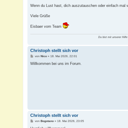
Wenn du Lust hast, dich auszutauschen oder einfach mal wi
Viele Grüße
Eisbaer vom Team
Du bist mit unserer Hilfe
Christoph stellt sich vor
B
von
Nico
»
18. Mai 2026, 22:01
e
i
Willkommen bei uns im Forum.
t
r
a
g
Christoph stellt sich vor
B
von
Bogotano
»
18. Mai 2026, 23:05
e
i