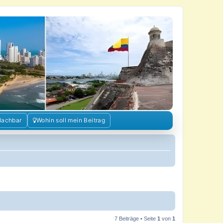
Nachbar
Wohin soll mein Beitrag
7 Beiträge • Seite
1
von
1