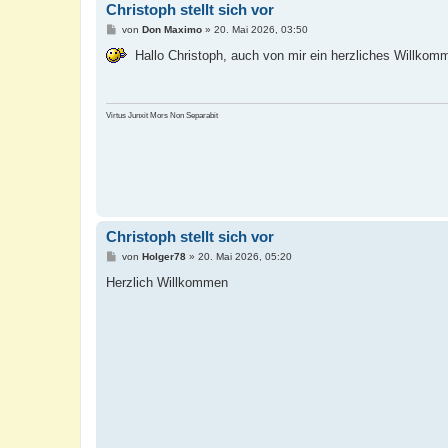
Christoph stellt sich vor
B
von
Don Maximo
»
20. Mai 2026, 03:50
e
i
Hallo Christoph, auch von mir ein herzliches Willko
t
r
a
g
Virtus Junxit Mors Non Separabit
Christoph stellt sich vor
B
von
Holger78
»
20. Mai 2026, 05:20
e
i
Herzlich Willkommen
t
r
a
g