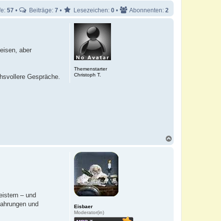
fe:
57
•
Beiträge:
7
•
Lesezeichen:
0
•
Abonnenten:
2
eisen, aber
Themenstarter
Christoph T.
chsvollere Gespräche.
N
a
c
h
o
b
e
n
eistern – und
rfahrungen und
Eisbaer
Moderator(in)