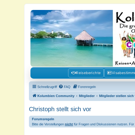
Kolumbienforum - Das grosse Foru
Reisen, Auswandern, Kultur, Politik, Geschichte und Visum in Kolumb
Reiseberichte
Visabestim
Schnellzugriff
FAQ
Forenregeln
Kolumbien Community
Mitglieder
Mitglieder stellen sich
Christoph stellt sich vor
Forumsregeln
Bitte die Vorstellungen
nicht
für Fragen und Diskussionen nutzen. Für j