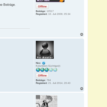
ne Beiträge.
Offline
Beiträge:
10517
Registriert:
10. Juli 2009, 05:34
N
a
c
h
o
b
e
n
Nico
Kolumbien-Süchtige(r)
Offline
Beiträge:
784
Registriert:
21. Juli 2014, 20:43
N
a
c
h
o
b