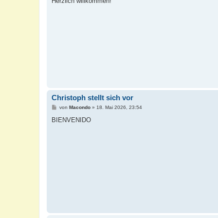
Herzlich willkommen!
t
r
a
g
Christoph stellt sich vor
B
von
Macondo
»
18. Mai 2026, 23:54
e
i
BIENVENIDO
t
r
a
g