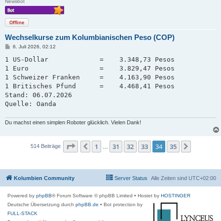
Newsbot
Offline
Wechselkurse zum Kolumbianischen Peso (COP)
B
6. Juli 2026, 02:12
e
i
1 US-Dollar             =    3.348,73 Pesos

t
1 Euro                  =    3.829,47 Pesos

r
a
1 Schweizer Franken     =    4.163,90 Pesos   

g
1 Britisches Pfund      =    4.468,41 Pesos

Stand: 06.07.2026

Quelle: Oanda
Du machst einen simplen Roboter glücklich. Vielen Dank!
Seite
34
von
35
1
31
32
33
34
35
Vorherige
Nächste
514 Beiträge
…
Kolumbien Community
Server Status
Alle Zeiten sind
UTC+02:00
Powered by
phpBB
® Forum Software © phpBB Limited
• Hostet by
HOSTINGER
Deutsche Übersetzung durch
phpBB.de
• Bot protection by
FULL-STACK