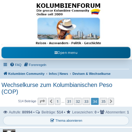
Kolumbienforum - Das
grosse Forum der
Freunde Kolumbiens
Reisen, Auswandern, Kultur, Politik, Geschichte und Visum in Kolumbien und Venezuela.
Austausch, Erfahrungen und Gemeinschaft im Kolumbienforum
Open menu
FAQ
Forenregeln
Kolumbien Community
Infos | News
Devisen & Wechselkurse
Wechselkurse zum Kolumbianischen Peso
(COP)
Seite
34
von
35
1
31
32
33
34
35
Vorherige
Nächste
514 Beiträge
…
Aufrufe:
80994
•
Beiträge:
514
•
Lesezeichen:
0
•
Abonnenten:
1
Thema abonnieren