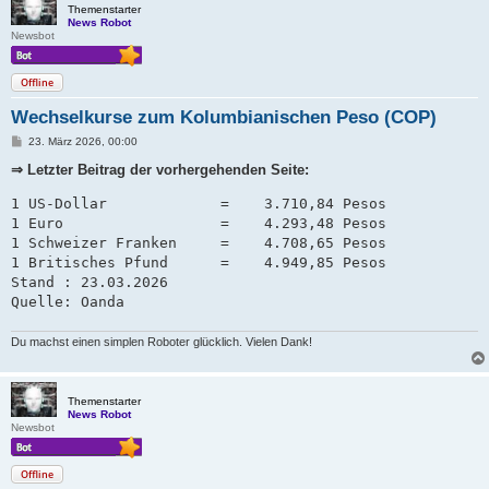
Themenstarter
News Robot
Newsbot
Offline
Wechselkurse zum Kolumbianischen Peso (COP)
B
23. März 2026, 00:00
e
i
⇒ Letzter Beitrag der vorhergehenden Seite:
t
r
1 US-Dollar             =    3.710,84 Pesos

a
g
1 Euro                  =    4.293,48 Pesos

1 Schweizer Franken     =    4.708,65 Pesos   

1 Britisches Pfund      =    4.949,85 Pesos

Stand : 23.03.2026

Quelle: Oanda
Du machst einen simplen Roboter glücklich. Vielen Dank!
Themenstarter
News Robot
Newsbot
Offline