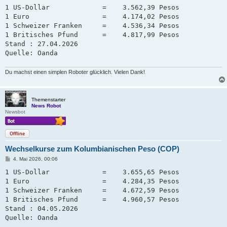
i
1 US-Dollar             =    3.562,39 Pesos

t
1 Euro                  =    4.174,02 Pesos

r
a
1 Schweizer Franken     =    4.536,34 Pesos   

g
1 Britisches Pfund      =    4.817,99 Pesos

Stand : 27.04.2026

Quelle: Oanda
Du machst einen simplen Roboter glücklich. Vielen Dank!
Themenstarter
News Robot
Newsbot
Offline
Wechselkurse zum Kolumbianischen Peso (COP)
B
4. Mai 2026, 00:06
e
i
1 US-Dollar             =    3.655,65 Pesos

t
1 Euro                  =    4.284,35 Pesos

r
a
1 Schweizer Franken     =    4.672,59 Pesos   

g
1 Britisches Pfund      =    4.960,57 Pesos

Stand : 04.05.2026

Quelle: Oanda