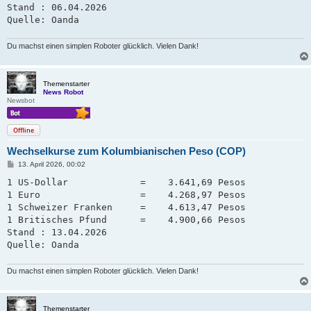
Stand : 06.04.2026

Quelle: Oanda
Du machst einen simplen Roboter glücklich. Vielen Dank!
Themenstarter
News Robot
Newsbot
Offline
Wechselkurse zum Kolumbianischen Peso (COP)
B
13. April 2026, 00:02
e
i
1 US-Dollar             =    3.641,69 Pesos

t
1 Euro                  =    4.268,97 Pesos

r
a
1 Schweizer Franken     =    4.613,47 Pesos   

g
1 Britisches Pfund      =    4.900,66 Pesos

Stand : 13.04.2026

Quelle: Oanda
Du machst einen simplen Roboter glücklich. Vielen Dank!
Themenstarter