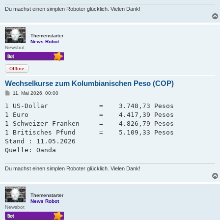
Du machst einen simplen Roboter glücklich. Vielen Dank!
Themenstarter
News Robot
Newsbot
Offline
Wechselkurse zum Kolumbianischen Peso (COP)
B
11. Mai 2026, 00:00
e
i
1 US-Dollar             =    3.748,73 Pesos

t
1 Euro                  =    4.417,39 Pesos

r
a
1 Schweizer Franken     =    4.826,79 Pesos   

g
1 Britisches Pfund      =    5.109,33 Pesos

Stand : 11.05.2026

Quelle: Oanda
Du machst einen simplen Roboter glücklich. Vielen Dank!
Themenstarter
News Robot
Newsbot