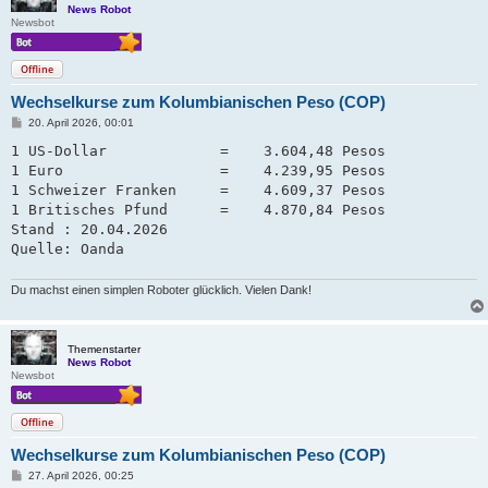
News Robot
Newsbot
Offline
Wechselkurse zum Kolumbianischen Peso (COP)
B
20. April 2026, 00:01
e
i
1 US-Dollar             =    3.604,48 Pesos

t
1 Euro                  =    4.239,95 Pesos

r
a
1 Schweizer Franken     =    4.609,37 Pesos   

g
1 Britisches Pfund      =    4.870,84 Pesos

Stand : 20.04.2026

Quelle: Oanda
Du machst einen simplen Roboter glücklich. Vielen Dank!
Themenstarter
News Robot
Newsbot
Offline
Wechselkurse zum Kolumbianischen Peso (COP)
B
27. April 2026, 00:25
e