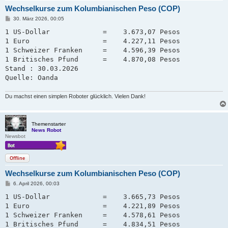
Wechselkurse zum Kolumbianischen Peso (COP)
B
30. März 2026, 00:05
e
i
1 US-Dollar             =    3.673,07 Pesos

t
1 Euro                  =    4.227,11 Pesos

r
a
1 Schweizer Franken     =    4.596,39 Pesos   

g
1 Britisches Pfund      =    4.870,08 Pesos

Stand : 30.03.2026

Quelle: Oanda
Du machst einen simplen Roboter glücklich. Vielen Dank!
Themenstarter
News Robot
Newsbot
Offline
Wechselkurse zum Kolumbianischen Peso (COP)
B
6. April 2026, 00:03
e
i
1 US-Dollar             =    3.665,73 Pesos

t
1 Euro                  =    4.221,89 Pesos

r
a
1 Schweizer Franken     =    4.578,61 Pesos   

g
1 Britisches Pfund      =    4.834,51 Pesos
