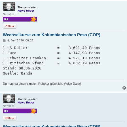
Themenstarter
News Robot
Newsbot
Offline
Wechselkurse zum Kolumbianischen Peso (COP)
B
8. Juni 2026, 00:05
e
i
1 US-Dollar             =    3.601,40 Pesos

t
1 Euro                  =    4.147,98 Pesos

r
a
1 Schweizer Franken     =    4.521,19 Pesos   

g
1 Britisches Pfund      =    4.802,79 Pesos

Stand: 08.06.2026

Quelle: Oanda
Du machst einen simplen Roboter glücklich. Vielen Dank!
Themenstarter
News Robot
Newsbot
Offline
Wechselkurse zum Kolumbianischen Peso (COP)