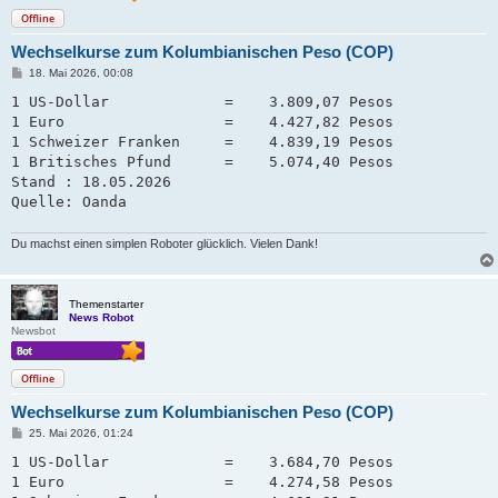
Offline
Wechselkurse zum Kolumbianischen Peso (COP)
B
18. Mai 2026, 00:08
e
i
1 US-Dollar             =    3.809,07 Pesos

t
1 Euro                  =    4.427,82 Pesos

r
a
1 Schweizer Franken     =    4.839,19 Pesos   

g
1 Britisches Pfund      =    5.074,40 Pesos

Stand : 18.05.2026

Quelle: Oanda
Du machst einen simplen Roboter glücklich. Vielen Dank!
Themenstarter
News Robot
Newsbot
Offline
Wechselkurse zum Kolumbianischen Peso (COP)
B
25. Mai 2026, 01:24
e
i
1 US-Dollar             =    3.684,70 Pesos

t
1 Euro                  =    4.274,58 Pesos

r