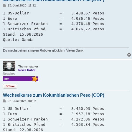
B
15. Juni 2026, 11:32
e
i
1 US-Dollar             =    3.488,67 Pesos

t
1 Euro                  =    4.036,46 Pesos

r
a
1 Schweizer Franken     =    4.376,48 Pesos   

g
1 Britisches Pfund      =    4.676,72 Pesos

Stand: 15.06.2026

Quelle: Oanda
Du machst einen simplen Roboter glücklich. Vielen Dank!
Themenstarter
News Robot
Newsbot
Offline
Wechselkurse zum Kolumbianischen Peso (COP)
B
22. Juni 2026, 00:06
e
i
1 US-Dollar             =    3.450,93 Pesos

t
1 Euro                  =    3.957,18 Pesos

r
a
1 Schweizer Franken     =    4.272,06 Pesos   

g
1 Britisches Pfund      =    4.563,34 Pesos

Stand: 22.06.2026
