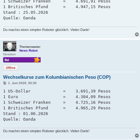
a
1 Schweizer Franken     =    4.691,91 Pesos   

g
1 Britisches Pfund      =    4.947,15 Pesos

Stand : 25.05.2026

Quelle: Oanda
Du machst einen simplen Roboter glücklich. Vielen Dank!
Themenstarter
News Robot
Newsbot
Offline
Wechselkurse zum Kolumbianischen Peso (COP)
B
1. Juni 2026, 00:30
e
i
1 US-Dollar             =    3.691,39 Pesos

t
1 Euro                  =    4.304,09 Pesos

r
a
1 Schweizer Franken     =    4.725,16 Pesos   

g
1 Britisches Pfund      =    4.965,29 Pesos

Stand : 01.06.2026

Quelle: Oanda
Du machst einen simplen Roboter glücklich. Vielen Dank!