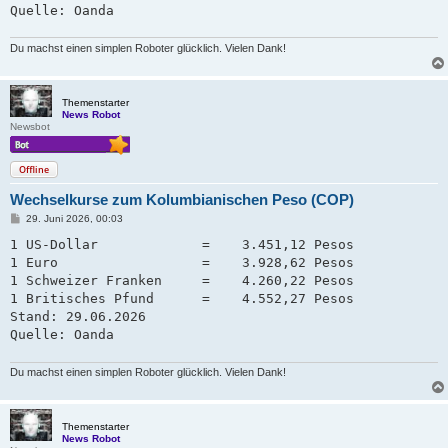
Quelle: Oanda
Du machst einen simplen Roboter glücklich. Vielen Dank!
Themenstarter
News Robot
Newsbot
Offline
Wechselkurse zum Kolumbianischen Peso (COP)
B
29. Juni 2026, 00:03
e
i
1 US-Dollar             =    3.451,12 Pesos

t
1 Euro                  =    3.928,62 Pesos

r
a
1 Schweizer Franken     =    4.260,22 Pesos   

g
1 Britisches Pfund      =    4.552,27 Pesos

Stand: 29.06.2026

Quelle: Oanda
Du machst einen simplen Roboter glücklich. Vielen Dank!
Themenstarter
News Robot