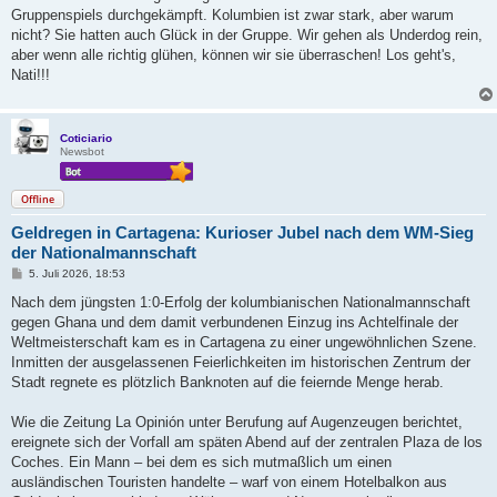
a
Gruppenspiels durchgekämpft. Kolumbien ist zwar stark, aber warum
g
nicht? Sie hatten auch Glück in der Gruppe. Wir gehen als Underdog rein,
aber wenn alle richtig glühen, können wir sie überraschen! Los geht's,
Nati!!!
Coticiario
Newsbot
Offline
Geldregen in Cartagena: Kurioser Jubel nach dem WM-Sieg
der Nationalmannschaft
B
5. Juli 2026, 18:53
e
i
Nach dem jüngsten 1:0-Erfolg der kolumbianischen Nationalmannschaft
t
gegen Ghana und dem damit verbundenen Einzug ins Achtelfinale der
r
a
Weltmeisterschaft kam es in Cartagena zu einer ungewöhnlichen Szene.
g
Inmitten der ausgelassenen Feierlichkeiten im historischen Zentrum der
Stadt regnete es plötzlich Banknoten auf die feiernde Menge herab.
Wie die Zeitung La Opinión unter Berufung auf Augenzeugen berichtet,
ereignete sich der Vorfall am späten Abend auf der zentralen Plaza de los
Coches. Ein Mann – bei dem es sich mutmaßlich um einen
ausländischen Touristen handelte – warf von einem Hotelbalkon aus