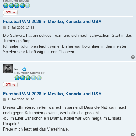
Kolumbien-Experte
Offline
Fussball WM 2026 in Mexiko, Kanada und USA
B
7. Juli 2026, 17:33
e
i
Die Schweiz hat ein solides Team und sich nach schwachem Start in das
t
Turnier gekämpft.
r
a
Ich sehe Kolumbien leicht vorne. Bisher war Kolumbien in den meisten
g
Spielen sehr fahrlässig mit den Chancen.
Nico
Kolumbien-Süchtige(r)
Offline
Fussball WM 2026 in Mexiko, Kanada und USA
B
8. Juli 2026, 01:16
e
i
Dieses Elfmeterschießen war echt spannend! Dass die Nati dann auch
t
noch gegen Kolumbien gewinnt, wer hätte das gedacht.
r
a
4:3 im Elfer war schon ein Drama. Kobel war wohl mega im Einsatz.
g
Respekt!
Freue mich jetzt auf das Viertelfinale.