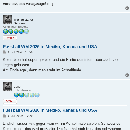
Eres feliz, eres Fusagasugeño :-)
Themenstarter
Genuasd
Kolumbien-Experte
Offline
Fussball WM 2026 in Mexiko, Kanada und USA
B
4. Juli 2026, 10:50
e
i
Kolumbien hat super gespielt und die Partie dominiert, aber auch viel
t
liegen gelassen.
r
a
Am Ende egal, denn man steht im Achtelfinale.
g
Carlo
Kolumbienfan
Offline
Fussball WM 2026 in Mexiko, Kanada und USA
B
4. Juli 2026, 17:20
e
i
Endlich wissen wir, gegen wen wir im Achtelfinale spielen. Schweiz vs.
t
Kolumbien – das wird großartig. Die Nati hat sich trotz des schwachen
r