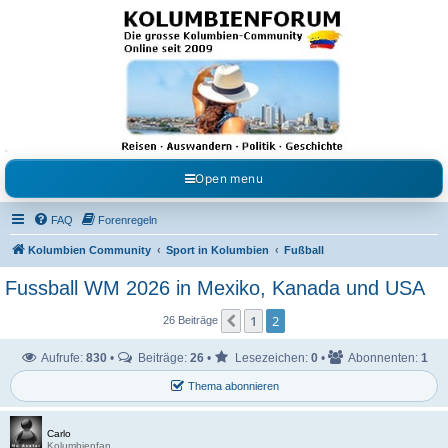
Kolumbienforum - Das
grosse Forum der
Freunde Kolumbiens
Reisen, Auswandern, Kultur, Politik, Geschichte und Visum in Kolumbien und Venezuela.
Austausch, Erfahrungen und Gemeinschaft im Kolumbienforum
Open menu
FAQ
Forenregeln
Kolumbien Community
Sport in Kolumbien
Fußball
Fussball WM 2026 in Mexiko, Kanada und USA
1
2
Vorherige
26 Beiträge
Aufrufe:
830
•
Beiträge:
26
•
Lesezeichen:
0
•
Abonnenten:
1
Thema abonnieren
Carlo
Kolumbienfan