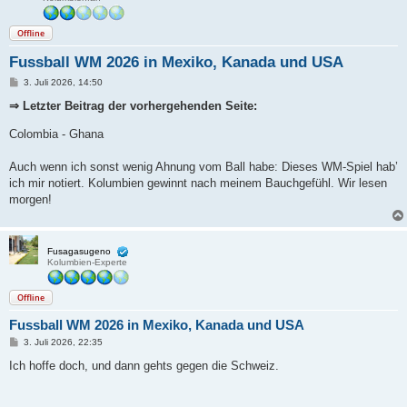
Offline
Fussball WM 2026 in Mexiko, Kanada und USA
B
3. Juli 2026, 14:50
e
i
⇒ Letzter Beitrag der vorhergehenden Seite:
t
r
Colombia - Ghana
a
g
Auch wenn ich sonst wenig Ahnung vom Ball habe: Dieses WM-Spiel hab’
ich mir notiert. Kolumbien gewinnt nach meinem Bauchgefühl. Wir lesen
morgen!
Fusagasugeno
Kolumbien-Experte
Offline
Fussball WM 2026 in Mexiko, Kanada und USA
B
3. Juli 2026, 22:35
e
i
Ich hoffe doch, und dann gehts gegen die Schweiz.
t
r
a
g