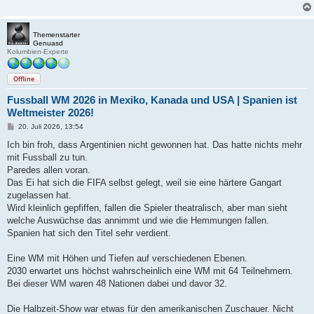
Themenstarter
Genuasd
Kolumbien-Experte
Offline
Fussball WM 2026 in Mexiko, Kanada und USA | Spanien ist
Weltmeister 2026!
B
20. Juli 2026, 13:54
e
i
Ich bin froh, dass Argentinien nicht gewonnen hat. Das hatte nichts mehr
t
mit Fussball zu tun.
r
a
Paredes allen voran.
g
Das Ei hat sich die FIFA selbst gelegt, weil sie eine härtere Gangart
zugelassen hat.
Wird kleinlich gepfiffen, fallen die Spieler theatralisch, aber man sieht
welche Auswüchse das annimmt und wie die Hemmungen fallen.
Spanien hat sich den Titel sehr verdient.
Eine WM mit Höhen und Tiefen auf verschiedenen Ebenen.
2030 erwartet uns höchst wahrscheinlich eine WM mit 64 Teilnehmern.
Bei dieser WM waren 48 Nationen dabei und davor 32.
Die Halbzeit-Show war etwas für den amerikanischen Zuschauer. Nicht