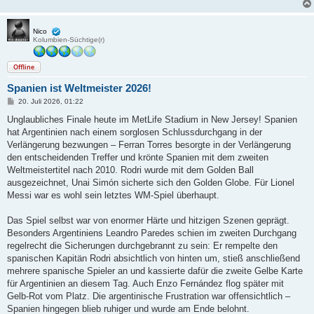
Nico
Kolumbien-Süchtige(r)
Offline
Spanien ist Weltmeister 2026!
B
20. Juli 2026, 01:22
e
i
Unglaubliches Finale heute im MetLife Stadium in New Jersey! Spanien
t
hat Argentinien nach einem sorglosen Schlussdurchgang in der
r
a
Verlängerung bezwungen – Ferran Torres besorgte in der Verlängerung
g
den entscheidenden Treffer und krönte Spanien mit dem zweiten
Weltmeistertitel nach 2010. Rodri wurde mit dem Golden Ball
ausgezeichnet, Unai Simón sicherte sich den Golden Globe. Für Lionel
Messi war es wohl sein letztes WM-Spiel überhaupt.
Das Spiel selbst war von enormer Härte und hitzigen Szenen geprägt.
Besonders Argentiniens Leandro Paredes schien im zweiten Durchgang
regelrecht die Sicherungen durchgebrannt zu sein: Er rempelte den
spanischen Kapitän Rodri absichtlich von hinten um, stieß anschließend
mehrere spanische Spieler an und kassierte dafür die zweite Gelbe Karte
für Argentinien an diesem Tag. Auch Enzo Fernández flog später mit
Gelb-Rot vom Platz. Die argentinische Frustration war offensichtlich –
Spanien hingegen blieb ruhiger und wurde am Ende belohnt.