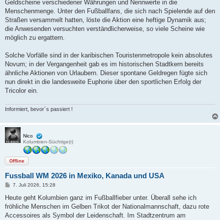
Geldscheine verschiedener Währungen und Nennwerte in die
Menschenmenge. Unter den Fußballfans, die sich nach Spielende auf den
Straßen versammelt hatten, löste die Aktion eine heftige Dynamik aus;
die Anwesenden versuchten verständlicherweise, so viele Scheine wie
möglich zu ergattern.
Solche Vorfälle sind in der karibischen Touristenmetropole kein absolutes
Novum; in der Vergangenheit gab es im historischen Stadtkern bereits
ähnliche Aktionen von Urlaubern. Dieser spontane Geldregen fügte sich
nun direkt in die landesweite Euphorie über den sportlichen Erfolg der
Tricolor ein.
Informiert, bevor´s passiert !
Nico
Kolumbien-Süchtige(r)
Offline
Fussball WM 2026 in Mexiko, Kanada und USA
B
7. Juli 2026, 15:28
e
i
Heute geht Kolumbien ganz im Fußballfieber unter. Überall sehe ich
t
fröhliche Menschen im Gelben Trikot der Nationalmannschaft, dazu rote
r
a
Accessoires als Symbol der Leidenschaft. Im Stadtzentrum am
g