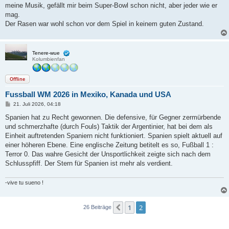
meine Musik, gefällt mir beim Super-Bowl schon nicht, aber jeder wie er
mag.
Der Rasen war wohl schon vor dem Spiel in keinem guten Zustand.
Tenere-wue
Kolumbienfan
Offline
Fussball WM 2026 in Mexiko, Kanada und USA
B
21. Juli 2026, 04:18
e
i
Spanien hat zu Recht gewonnen. Die defensive, für Gegner zermürbende
t
und schmerzhafte (durch Fouls) Taktik der Argentinier, hat bei dem als
r
a
Einheit auftretenden Spaniern nicht funktioniert. Spanien spielt aktuell auf
g
einer höheren Ebene. Eine englische Zeitung betitelt es so, Fußball 1 :
Terror 0. Das wahre Gesicht der Unsportlichkeit zeigte sich nach dem
Schlusspfiff. Der Stern für Spanien ist mehr als verdient.
-vive tu sueno !
1
2
Vorherige
26 Beiträge