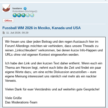
bastians
Kolumbien-Süchtige(r)
Offline
Fussball WM 2026 in Mexiko, Kanada und USA
B
11. Juli 2026, 00:29
e
i
Wir freuen uns über jeden Beitrag und den regen Austausch hier im
t
r
Forum! Allerdings möchten wir verhindern, dass unsere Threads zu
a
reinen „Linkschleudern“ verkommen, bei denen kurze Info-Happen und
g
URLs ohne viel eigenen Kontext eingeworfen werden.
Ich habe den Link und den kurzen Text daher entfernt. Wenn euch ein
Thema am Herzen liegt, nehmt euch bitte die Zeit und findet ein paar
eigene Worte dazu, um eine echte Diskussion anzustoßen – eure
eigene Meinung interessiert uns nämlich viel mehr als ein nackter
Verweis.
Vielen Dank für euer Verständnis und auf weiterhin gute Gespräche!
Viele Grüße
Das Moderations-Team