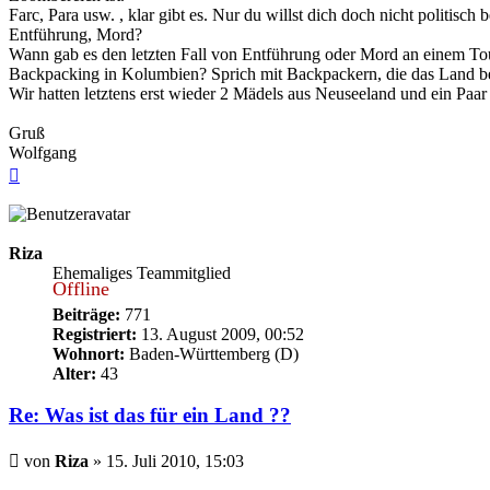
Farc, Para usw. , klar gibt es. Nur du willst dich doch nicht politis
Entführung, Mord?
Wann gab es den letzten Fall von Entführung oder Mord an einem To
Backpacking in Kolumbien? Sprich mit Backpackern, die das Land be
Wir hatten letztens erst wieder 2 Mädels aus Neuseeland und ein Paa
Gruß
Wolfgang
Nach
oben
Riza
Ehemaliges Teammitglied
Offline
Beiträge:
771
Registriert:
13. August 2009, 00:52
Wohnort:
Baden-Württemberg (D)
Alter:
43
Re: Was ist das für ein Land ??
Beitrag
von
Riza
»
15. Juli 2010, 15:03