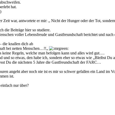
 abschweifen.
erlebt hat.
)
r Zeit war, antwortete er mir: „ Nicht der Hunger oder der Tot, sonder
 die Beiträge hier so studiere.
nschen voller Lebensfreude und Gastfreundschaft berichtet und nach d
 – die knallen dich ab
schaft bei netten Menschen…!!„
es keine Regeln, welche man befolgen kann und alles wird gut….
und so etwas, den habe ich, sondern eher so etwas wie „Bleibst Du a
iesst Du die nächsten 5 Jahre die Gastfreundschaft der FARC…
ren angeht aber noch nie ist es mir so schwer gefallen ein Land im Vo
mmen ist.
 einfach nur über?