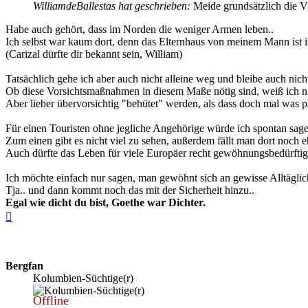
WilliamdeBallestas hat geschrieben:
Meide grundsätzlich die Vie
Habe auch gehört, dass im Norden die weniger Armen leben..
Ich selbst war kaum dort, denn das Elternhaus von meinem Mann ist i
(Carizal dürfte dir bekannt sein, William)
Tatsächlich gehe ich aber auch nicht alleine weg und bleibe auch nich
Ob diese Vorsichtsmaßnahmen in diesem Maße nötig sind, weiß ich ni
Aber lieber übervorsichtig "behütet" werden, als dass doch mal was pa
Für einen Touristen ohne jegliche Angehörige würde ich spontan sage
Zum einen gibt es nicht viel zu sehen, außerdem fällt man dort noch eh
Auch dürfte das Leben für viele Europäer recht gewöhnungsbedürftig
Ich möchte einfach nur sagen, man gewöhnt sich an gewisse Alltäglich
Tja.. und dann kommt noch das mit der Sicherheit hinzu..
Egal wie dicht du bist, Goethe war Dichter.
Nach
oben
Bergfan
Kolumbien-Süchtige(r)
Offline