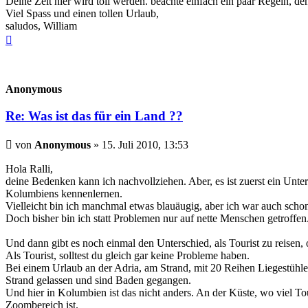
Deine Zeit hier wird toll werden. beachte einfach ein paar Regeln, den
Viel Spass und einen tollen Urlaub,
saludos, William
Nach
oben
Anonymous
Re: Was ist das für ein Land ??
Beitrag
von
Anonymous
»
15. Juli 2010, 13:53
Hola Ralli,
deine Bedenken kann ich nachvollziehen. Aber, es ist zuerst ein Unt
Kolumbiens kennenlernen.
Vielleicht bin ich manchmal etwas blauäugig, aber ich war auch sch
Doch bisher bin ich statt Problemen nur auf nette Menschen getroffen
Und dann gibt es noch einmal den Unterschied, als Tourist zu reisen, 
Als Tourist, solltest du gleich gar keine Probleme haben.
Bei einem Urlaub an der Adria, am Strand, mit 20 Reihen Liegestühle
Strand gelassen und sind Baden gegangen.
Und hier in Kolumbien ist das nicht anders. An der Küste, wo viel To
Zoombereich ist.