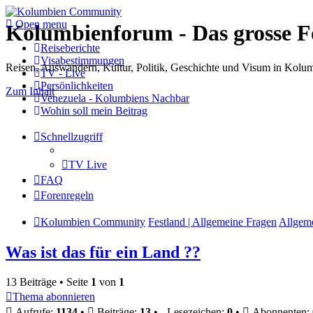
Open menu
Kolumbienforum - Das grosse 
Reiseberichte
Visabestimmungen
Reisen, Auswandern, Kultur, Politik, Geschichte und Visum in Kol
TV - Live
Persönlichkeiten
Zum Inhalt
Venezuela - Kolumbiens Nachbar
Wohin soll mein Beitrag
Schnellzugriff
TV Live
FAQ
Forenregeln
Kolumbien Community
Festland | Allgemeine Fragen
Allgem
Was ist das für ein Land ??
13 Beiträge • Seite
1
von
1
Thema abonnieren
Aufrufe:
1134
•
Beiträge:
13
•
Lesezeichen:
0
•
Abonnenten: