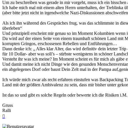
Um zu beschreiben was gerade in mir vorgeht, muss ich ein bisschen
Ich habe mich mal mit einem alten Herrn unterhalten, der Treblinka üb
(aber bitte jetzt nicht in irgendwelche Nazi-Diskussionen abschweifen
Als ich ihn während des Gespräches frug, was das schlimmste in diese
überleben“
Und prinzipiell erscheint mir genau so im Moment Kolumbien wenn ich
Da wird auf der einen Seite von einem traumhaft schönen Land mit Me
korrupten Gringos, erschossenen Rebellen und Entführungen…
Dann denke ich: „ Alles klar Alter, das wird definitiv dein letzter Trip
für 10 Dollar- aber was soll’s – stirbste wenigstens in schöner Land
Versteht ihr was ich meine? Im Moment scheint es für mich als gäbe 
Und damit meine ich nicht Dinge wie den gesunden Menschenverstand 
ein abgelegenes Dorf oder baust Dein Zelt mal in der Pampa auf,gen
Ich würde mich zwar als recht erfahren einstufen was Backpacking Tou
Land mit der größten Ambivalenz zu sein, dass mir bisher unter geko
Ist das so und gibt es solche Regeln oder bewerte ich die Risiken i.M.
Gruss
Ralli
Nach
oben