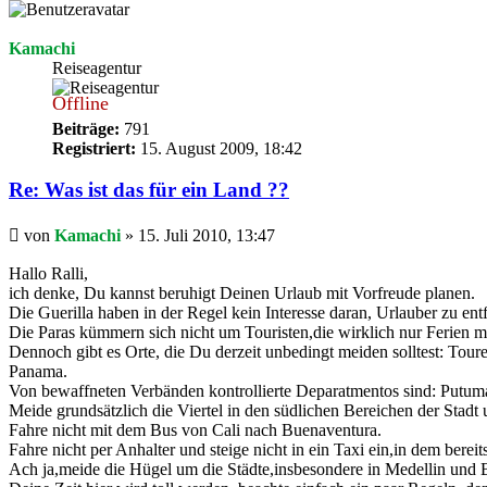
Kamachi
Reiseagentur
Offline
Beiträge:
791
Registriert:
15. August 2009, 18:42
Re: Was ist das für ein Land ??
Beitrag
von
Kamachi
»
15. Juli 2010, 13:47
Hallo Ralli,
ich denke, Du kannst beruhigt Deinen Urlaub mit Vorfreude planen.
Die Guerilla haben in der Regel kein Interesse daran, Urlauber zu entf
Die Paras kümmern sich nicht um Touristen,die wirklich nur Ferien 
Dennoch gibt es Orte, die Du derzeit unbedingt meiden solltest: Tou
Panama.
Von bewaffneten Verbänden kontrollierte Deparatmentos sind: Putum
Meide grundsätzlich die Viertel in den südlichen Bereichen der Stadt 
Fahre nicht mit dem Bus von Cali nach Buenaventura.
Fahre nicht per Anhalter und steige nicht in ein Taxi ein,in dem bereit
Ach ja,meide die Hügel um die Städte,insbesondere in Medellin und 