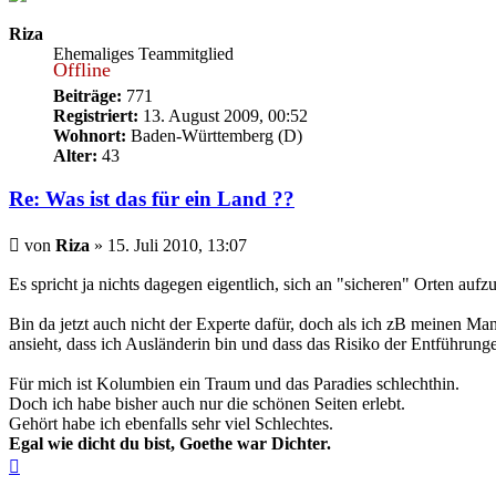
Riza
Ehemaliges Teammitglied
Offline
Beiträge:
771
Registriert:
13. August 2009, 00:52
Wohnort:
Baden-Württemberg (D)
Alter:
43
Re: Was ist das für ein Land ??
Beitrag
von
Riza
»
15. Juli 2010, 13:07
Es spricht ja nichts dagegen eigentlich, sich an "sicheren" Orten aufzu
Bin da jetzt auch nicht der Experte dafür, doch als ich zB meinen Ma
ansieht, dass ich Ausländerin bin und dass das Risiko der Entführung
Für mich ist Kolumbien ein Traum und das Paradies schlechthin.
Doch ich habe bisher auch nur die schönen Seiten erlebt.
Gehört habe ich ebenfalls sehr viel Schlechtes.
Egal wie dicht du bist, Goethe war Dichter.
Nach
oben