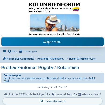
Kolumbienforum - Das
grosse Forum der
Freunde Kolumbiens
Reisen, Auswandern, Kultur, Politik, Geschichte und Visum in Kolumbien und Venezuela.
Austausch, Erfahrungen und Gemeinschaft im Kolumbienforum
Open menu
FAQ
Forenregeln
Kolumbien Community
Festland | Allgemeine Fragen
Essen & Trinken / Koch- Back & Rezeptecke
Brotbackautomat Bogota / Kolumbien
Forumsregeln
Bitte keine aus dem Internet kopierten Rezepte & Bilder hier einstellen. Kreativität
zählt.
12 Beiträge • Seite
1
von
1
Aufrufe:
2052
•
Beiträge:
12
•
Lesezeichen:
0
•
Abonnenten:
2
Thema abonnieren