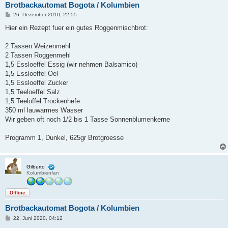
Brotbackautomat Bogota / Kolumbien
B
26. Dezember 2010, 22:55
e
i
Hier ein Rezept fuer ein gutes Roggenmischbrot:
t
r
a
2 Tassen Weizenmehl
g
2 Tassen Roggenmehl
1,5 Essloeffel Essig (wir nehmen Balsamico)
1,5 Essloeffel Oel
1,5 Essloeffel Zucker
1,5 Teeloeffel Salz
1,5 Teeloffel Trockenhefe
350 ml lauwarmes Wasser
Wir geben oft noch 1/2 bis 1 Tasse Sonnenblumenkerne
Programm 1, Dunkel, 625gr Brotgroesse
Gilberto
Kolumbienfan
Offline
Brotbackautomat Bogota / Kolumbien
B
22. Juni 2020, 04:12
e