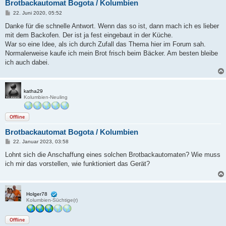
Brotbackautomat Bogota / Kolumbien
B
22. Juni 2020, 05:52
e
i
Danke für die schnelle Antwort. Wenn das so ist, dann mach ich es lieber
t
mit dem Backofen. Der ist ja fest eingebaut in der Küche.
r
a
War so eine Idee, als ich durch Zufall das Thema hier im Forum sah.
g
Normalerweise kaufe ich mein Brot frisch beim Bäcker. Am besten bleibe
ich auch dabei.
katha29
Kolumbien-Neuling
Offline
Brotbackautomat Bogota / Kolumbien
B
22. Januar 2023, 03:58
e
i
Lohnt sich die Anschaffung eines solchen Brotbackautomaten? Wie muss
t
ich mir das vorstellen, wie funktioniert das Gerät?
r
a
g
Holger78
Kolumbien-Süchtige(r)
Offline