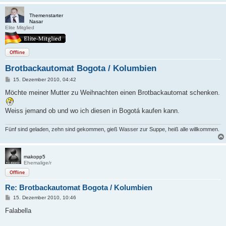
Themenstarter
Nasar
Elite Mitglied
Offline
Brotbackautomat Bogota / Kolumbien
B
15. Dezember 2010, 04:42
e
i
Möchte meiner Mutter zu Weihnachten einen Brotbackautomat schenken.
t
r
a
Weiss jemand ob und wo ich diesen in Bogotá kaufen kann.
g
Fünf sind geladen, zehn sind gekommen, gieß Wasser zur Suppe, heiß alle willkommen.
makopp5
Ehemalige/r
Offline
Re: Brotbackautomat Bogota / Kolumbien
B
15. Dezember 2010, 10:46
e
i
Falabella
t
r