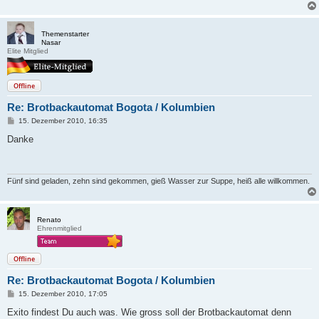
a
g
Themenstarter
Nasar
Elite Mitglied
Offline
Re: Brotbackautomat Bogota / Kolumbien
B
15. Dezember 2010, 16:35
e
i
Danke
t
r
a
g
Fünf sind geladen, zehn sind gekommen, gieß Wasser zur Suppe, heiß alle willkommen.
Renato
Ehrenmitglied
Offline
Re: Brotbackautomat Bogota / Kolumbien
B
15. Dezember 2010, 17:05
e
i
Exito findest Du auch was. Wie gross soll der Brotbackautomat denn
t