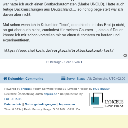
t
war hatte ich auch einen Brotbackautomaten (Marke UNOLD). Hatte auch
r
a
fertige Backmischungen aus Deutschland..., so richtig begeistert war ich
g
davon aber nicht.
Mal sehen wenn ich in Kolumbien "lebe", so schlecht ist das Brot ja nicht,
so gut aber auch nicht, zumindest für meinen Gaumen..., also auf Dauer
könnte ich mir schon vorstellen mir so einen Automaten zu kaufen und
experimentieren.
https://www.chefkoch.de/vergleich/brotbackautomat-test/
12 Beiträge • Seite
1
von
1
Kolumbien Community
Server Status
Alle Zeiten sind
UTC+02:00
Powered by
phpBB
® Forum Software © phpBB Limited
• Hostet by
HOSTINGER
Deutsche Übersetzung durch
phpBB.de
• Bot protection by
FULL-STACK
Datenschutz
||
Nutzungsbedingungen
||
Impressum
Time: 0.043s
| Peak Memory Usage: 5.58 MiB | GZIP: On