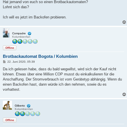
i
Hat jemand von euch so einen Brotbackautomaten?
t
Lohnt sich das?
r
a
g
Ich will es jetzt im Backofen probieren.
Compadre
Kolumbienfan
Offline
Brotbackautomat Bogota / Kolumbien
B
22. Juni 2020, 05:39
e
i
Da ich gelesen habe, dass du bald wegwillst, wird sich der Kauf nicht
t
lohnen. Etwas über eine Million COP musst du einkalkulieren für die
r
a
Anschaffung. Der Stromverbrauch ist vom Gerätetyp abhängig. Wenn du
g
einen Backofen hast, dann würde ich den nehmen, sowie du es
vorhattest.
Gilberto
Kolumbienfan
Offline