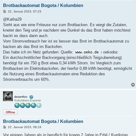
Brotbackautomat Bogota / Kolumbien
B
22. Januar 2023, 07:23
e
i
@Katha29
t
Sieht aus wie eine Friteuse nur zum Brotbacken. Es wiegt die Zutaten,
r
a
knetet den Teig und je nachdem wie Dunkel du das Brot haben möchtest
g
backt es dass dann auch.
Vom Stromverbrauch her ist es besser das Brot im Brotbackautomat zu
backen als das Brot im Backofen.
Das habe ich im Netz gefunden: Quelle:
› oekodoc
www.oeko.de
Ein durchschnittlicher Backvorgang (einschließlich Teigzubereitung)
benötigt für ein 750 g Brot etwa 0,34 kWh Strom. Im Vergleich zum
Brotbacken im Elektrobackofen, der hierfür 0,89 kWh benötigt, ermöglicht
die Nutzung eines Brotbackautomaten eine Reduktion des
Stromverbrauchs um 60%.
desertfox
Kolumbien-Experte
Offline
Brotbackautomat Bogota / Kolumbien
B
22. Januar 2023, 09:19
e
i
Vor einigen Jahren als in beruflich für knapp 2 Jahre in Erbil / Kurdistan