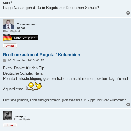
sein?
r
a
Frage Nasar, gehst Du in Bogota zur Deutschen Schule?
g
Themenstarter
Nasar
Elite Mitglied
Offline
Brotbackautomat Bogota / Kolumbien
B
16. Dezember 2010, 02:15
e
i
Exito. Danke für den Tip.
t
Deutsche Schule. Nein.
r
a
Renato Entschuldigung gestern hatte ich nicht meinen besten Tag. Zu viel
g
Aguardiente.
Fünf sind geladen, zehn sind gekommen, gieß Wasser zur Suppe, heiß alle willkommen.
makopp5
Ehemalige/r
Offline