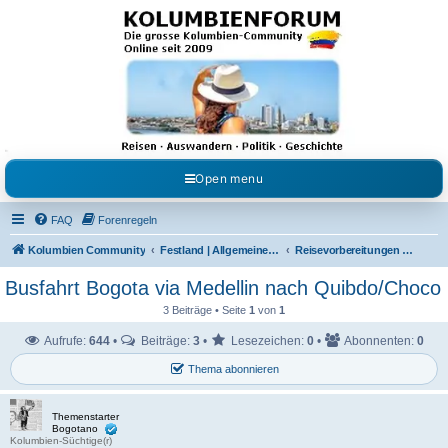
Kolumbienforum - Das
grosse Forum der
Freunde Kolumbiens
Reisen, Auswandern, Kultur, Politik, Geschichte und Visum in Kolumbien und Venezuela.
Austausch, Erfahrungen und Gemeinschaft im Kolumbienforum
Open menu
FAQ
Forenregeln
Kolumbien Community
Festland | Allgemeine Fragen
Reisevorbereitungen & Reiseerfahrungen
Busfahrt Bogota via Medellin nach Quibdo/Choco
3 Beiträge • Seite
1
von
1
Aufrufe:
644
•
Beiträge:
3
•
Lesezeichen:
0
•
Abonnenten:
0
Thema abonnieren
Themenstarter
Bogotano
Kolumbien-Süchtige(r)