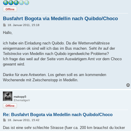
Offline
Busfahrt Bogota via Medellin nach Quibdo/Choco
B
18. Januar 2011, 15:18
e
i
Hallo,
t
r
a
ich habe ein Einladung nach Quibdo. Da die Wetterverhältnisse
g
einigermasen ok sind will ich das im Bus machen. Seht ihr auf der
Teilstrecke von Medellin nach Quibdo irgendwelche Probleme?
Ich frage das weil auf der Seite vom Auswärtigem Amt vor dem Choco
gewarnt wird.
Danke für eure Antworten. Los gehen soll es am kommenden
Wochenende mit Zwischenstopp in Medellin.
makopp5
Ehemalige/r
Offline
Re: Busfahrt Bogota via Medellin nach Quibdo/Choco
B
18. Januar 2011, 15:42
e
i
Das ist eine sehr schlechte Strasse (fuer ca. 200 km brauchst du locker
t