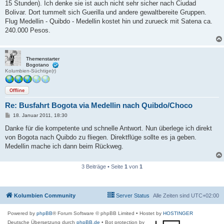
15 Stunden). Ich denke sie ist auch nicht sehr sicher nach Ciudad
r
a
Bolivar. Dort tummelt sich Guerilla und andere gewaltbereite Gruppen.
g
Flug Medellin - Quibdo - Medellin kostet hin und zurueck mit Satena ca.
240.000 Pesos.
Themenstarter
Bogotano
Kolumbien-Süchtige(r)
Offline
Re: Busfahrt Bogota via Medellin nach Quibdo/Choco
B
18. Januar 2011, 18:30
e
i
Danke für die kompetente und schnelle Antwort. Nun überlege ich direkt
t
von Bogota nach Quibdo zu fliegen. Direktflüge sollte es ja geben.
r
a
Medellin mache ich dann beim Rückweg.
g
3 Beiträge • Seite
1
von
1
Kolumbien Community
Server Status
Alle Zeiten sind
UTC+02:00
Powered by
phpBB
® Forum Software © phpBB Limited
• Hostet by
HOSTINGER
Deutsche Übersetzung durch
phpBB.de
• Bot protection by