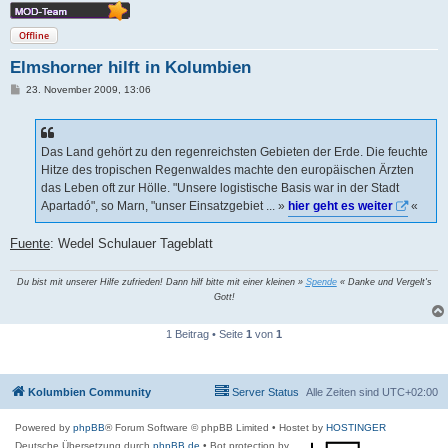
Offline
Elmshorner hilft in Kolumbien
B
23. November 2009, 13:06
e
i
t
r
a
Das Land gehört zu den regenreichsten Gebieten der Erde. Die feuchte
g
Hitze des tropischen Regenwaldes machte den europäischen Ärzten
das Leben oft zur Hölle. "Unsere logistische Basis war in der Stadt
Apartadó", so Marn, "unser Einsatzgebiet ... »
hier geht es weiter
«
Fuente
: Wedel Schulauer Tageblatt
Du bist mit unserer Hilfe zufrieden! Dann hilf bitte mit einer kleinen »
Spende
« Danke und Vergelt's
Gott!
1 Beitrag • Seite
1
von
1
Kolumbien Community
Server Status
Alle Zeiten sind
UTC+02:00
Powered by
phpBB
® Forum Software © phpBB Limited
• Hostet by
HOSTINGER
Deutsche Übersetzung durch
phpBB.de
• Bot protection by