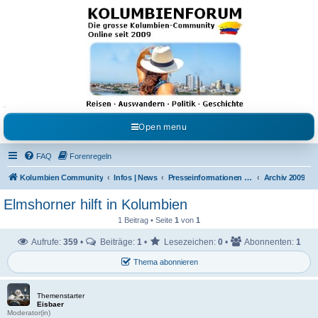
Kolumbienforum - Das
grosse Forum der
Freunde Kolumbiens
Reisen, Auswandern, Kultur, Politik, Geschichte und Visum in Kolumbien und Venezuela.
Austausch, Erfahrungen und Gemeinschaft im Kolumbienforum
Open menu
FAQ
Forenregeln
Kolumbien Community
Infos | News
Presseinformationen & Neuigkeiten
Archiv 2009
Elmshorner hilft in Kolumbien
1 Beitrag • Seite
1
von
1
Aufrufe:
359
•
Beiträge:
1
•
Lesezeichen:
0
•
Abonnenten:
1
Thema abonnieren
Themenstarter
Eisbaer
Moderator(in)