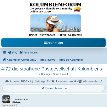
Kolumbienforum - Das
grosse Forum der
Freunde Kolumbiens
Reisen, Auswandern, Kultur, Politik, Geschichte und Visum in Kolumbien und Venezuela.
Austausch, Erfahrungen und Gemeinschaft im Kolumbienforum
Open menu
FAQ
Forenregeln
Kolumbien Community
Infos | News
Infos zu Kolumbien
4-72 die staatliche Postgesellschaft Kolumbiens
2 Beiträge • Seite
1
von
1
Aufrufe:
2806
•
Beiträge:
2
•
Lesezeichen:
0
•
Abonnenten:
0
Thema abonnieren
Themenstarter
Eisbaer
Moderator(in)