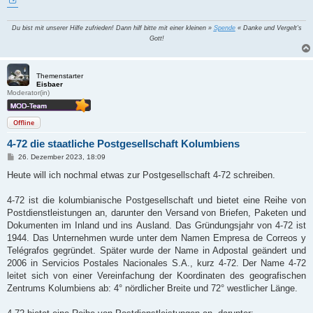
Du bist mit unserer Hilfe zufrieden! Dann hilf bitte mit einer kleinen »
Spende
« Danke und Vergelt's
Gott!
Themenstarter
Eisbaer
Moderator(in)
Offline
4-72 die staatliche Postgesellschaft Kolumbiens
B
26. Dezember 2023, 18:09
e
i
Heute will ich nochmal etwas zur Postgesellschaft 4-72 schreiben.
t
r
a
4-72 ist die kolumbianische Postgesellschaft und bietet eine Reihe von
g
Postdienstleistungen an, darunter den Versand von Briefen, Paketen und
Dokumenten im Inland und ins Ausland. Das Gründungsjahr von 4-72 ist
1944. Das Unternehmen wurde unter dem Namen Empresa de Correos y
Telégrafos gegründet. Später wurde der Name in Adpostal geändert und
2006 in Servicios Postales Nacionales S.A., kurz 4-72. Der Name 4-72
leitet sich von einer Vereinfachung der Koordinaten des geografischen
Zentrums Kolumbiens ab: 4° nördlicher Breite und 72° westlicher Länge.