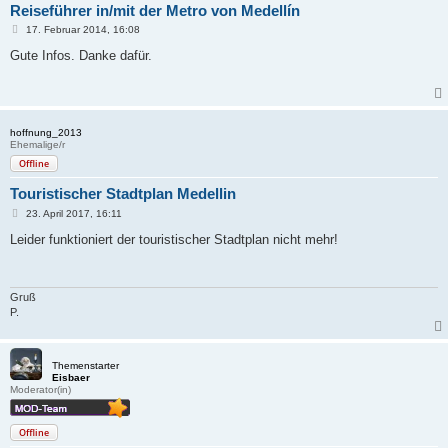
Reiseführer in/mit der Metro von Medellín
B
17. Februar 2014, 16:08
e
i
Gute Infos. Danke dafür.
t
r
a
g
hoffnung_2013
Ehemalige/r
Offline
Touristischer Stadtplan Medellin
B
23. April 2017, 16:11
e
i
Leider funktioniert der touristischer Stadtplan nicht mehr!
t
r
a
g
Gruß
P.
Themenstarter
Eisbaer
Moderator(in)
Offline