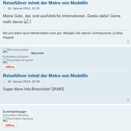
Reiseführer in/mit der Metro von Medellín
B
16. Januar 2014, 11:19
e
i
Meine Güte, das sind ausführliche Informationen. Danke dafür! Gerne
t
mehr davon
r
a
g
Bei uns leben auch Minderheiten sehr gut. Beispiel: Die oberen Zehntausend.
(Lothar
Peppel)
Macondo
Kolumbien-Experte
Offline
Reiseführer in/mit der Metro von Medellín
B
16. Januar 2014, 22:40
e
i
Super diese Info-Broschüre! DANKE
t
r
a
g
EuroAsiaVoyager
Kolumbien-Neuling
Offline