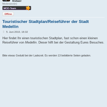
Eisbaer
Moderator(in)
Offline
Touristischer Stadtplan/Reiseführer der Stadt
Medellin
B
5. Juni 2010, 16:32
e
i
Hier findet Ihr einen touristischen Stadtplan, fast schon einen kleinen
t
Reiseführer von
Medellin
. Dieser hilft bei der Gestaltung Eures Besuches.
r
a
g
Bitte etwas Geduld bei der Ladezeit. Es werden 13 bebilderte Seiten geladen.