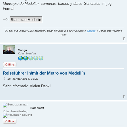
t
Municipio de Medellín, comunas, barrios y datos Generale
s im jpg
r
a
Format.
g
--->
Du bist mit unserer Hilfe zufrieden! Dann hilf bitte mit einer kleinen »
Spende
« Danke und Vergelt's
Gott!
Mango
Kolumbienfan
Offline
Reiseführer in/mit der Metro von Medellín
B
16. Januar 2014, 02:27
e
i
Sehr informativ. Vielen Dank!
t
r
a
g
Bardem69
Kolumbien-Neuling
Offline