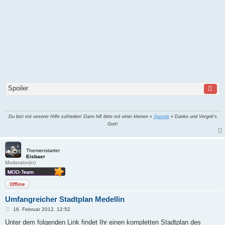
Spoiler
Du bist mit unserer Hilfe zufrieden! Dann hilf bitte mit einer kleinen »
Spende
« Danke und Vergelt's
Gott!
Themenstarter
Eisbaer
Moderator(in)
Offline
Umfangreicher Stadtplan Medellin
B
16. Februar 2012, 12:52
e
i
Unter dem folgenden Link findet Ihr einen kompletten Stadtplan des