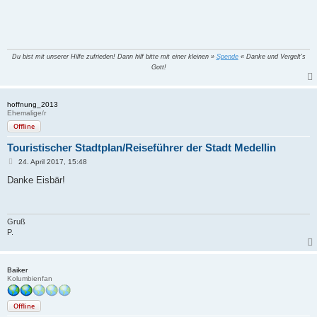
Du bist mit unserer Hilfe zufrieden! Dann hilf bitte mit einer kleinen »
Spende
« Danke und Vergelt's
Gott!
hoffnung_2013
Ehemalige/r
Offline
Touristischer Stadtplan/Reiseführer der Stadt Medellin
B
24. April 2017, 15:48
e
i
Danke Eisbär!
t
r
a
g
Gruß
P.
Baiker
Kolumbienfan
Offline