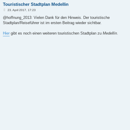
Touristischer Stadtplan Medellin
B
23. April 2017, 17:23
e
i
@hoffnung_2013: Vielen Dank für den Hinweis. Der touristische
t
Stadtplan/Reiseführer ist im ersten Beitrag wieder sichtbar.
r
a
g
Hier
gibt es noch einen weiteren touristischen Stadtplan zu
Medellín
.