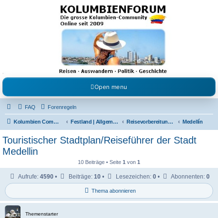
Kolumbienforum - Das
grosse Forum der
Freunde Kolumbiens
Reisen, Auswandern, Kultur, Politik, Geschichte und Visum in Kolumbien und Venezuela.
Austausch, Erfahrungen und Gemeinschaft im Kolumbienforum
Open menu
FAQ
Forenregeln
Kolumbien Community
Festland | Allgemeine Fragen
Reisevorbereitungen & Reiseerfahrungen
Medellín
Touristischer Stadtplan/Reiseführer der Stadt
Medellin
10 Beiträge • Seite
1
von
1
Aufrufe:
4590
•
Beiträge:
10
•
Lesezeichen:
0
•
Abonnenten:
0
Thema abonnieren
Themenstarter