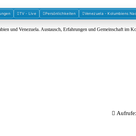
Forum der Freunde Kolumbiens
ungen
TV - Live
Persönlichkeiten
Venezuela - Kolumbiens Na
umbien und Venezuela. Austausch, Erfahrungen und Gemeinschaft im 
Aufrufe