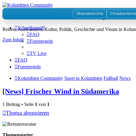
Kolumbienforum - Das grosse 
Reiseberichte
Visabestimm
Schnellzugriff
Reisen, Auswandern, Kultur, Politik, Geschichte und Visum in Kol
FAQ
Zum Inhalt
Forenregeln
TV Live
FAQ
Forenregeln
Kolumbien Community
Sport in Kolumbien
Fußball
News
[News] Frischer Wind in Südamerika
1 Beitrag • Seite
1
von
1
Thema abonnieren
Themenstarter