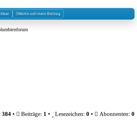
chbar
Wohin soll mein Beitrag
Kolumbienforum
:
384
•
Beiträge:
1
•
Lesezeichen:
0
•
Abonnenten:
0