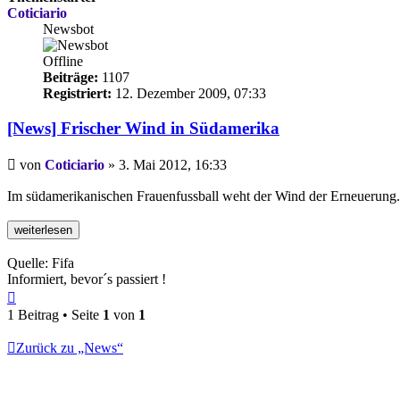
Coticiario
Newsbot
Offline
Beiträge:
1107
Registriert:
12. Dezember 2009, 07:33
[News] Frischer Wind in Südamerika
Beitrag
von
Coticiario
»
3. Mai 2012, 16:33
Im südamerikanischen Frauenfussball weht der Wind der Erneuerung. D
Quelle: Fifa
Informiert, bevor´s passiert !
Nach
oben
1 Beitrag • Seite
1
von
1
Zurück zu „News“