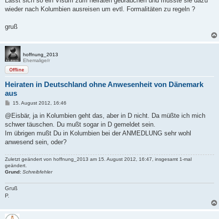
Lässt sich so ein Visum zum heiraten gebrauchen und müsste sie dazu
g
wieder nach Kolumbien ausreisen um evtl. Formalitäten zu regeln ?
gruß
hoffnung_2013
Ehemalige/r
Offline
Heiraten in Deutschland ohne Anwesenheit von Dänemark
aus
B
15. August 2012, 16:46
e
i
@Eisbär, ja in Kolumbien geht das, aber in D nicht. Da müßte ich mich
t
schwer täuschen. Du mußt sogar in D gemeldet sein.
r
a
Im übrigen mußt Du in Kolumbien bei der ANMEDLUNG sehr wohl
g
anwesend sein, oder?
Zuletzt geändert von
hoffnung_2013
am 15. August 2012, 16:47, insgesamt 1-mal
geändert.
Grund:
Schreibfehler
Gruß
P.