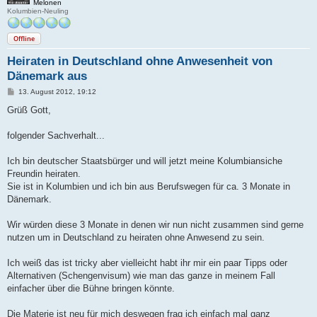
Melonen
Kolumbien-Neuling
Offline
Heiraten in Deutschland ohne Anwesenheit von
Dänemark aus
B
13. August 2012, 19:12
e
i
Grüß Gott,
t
r
a
folgender Sachverhalt...
g
Ich bin deutscher Staatsbürger und will jetzt meine Kolumbiansiche
Freundin heiraten.
Sie ist in Kolumbien und ich bin aus Berufswegen für ca. 3 Monate in
Dänemark.
Wir würden diese 3 Monate in denen wir nun nicht zusammen sind gerne
nutzen um in Deutschland zu heiraten ohne Anwesend zu sein.
Ich weiß das ist tricky aber vielleicht habt ihr mir ein paar Tipps oder
Alternativen (Schengenvisum) wie man das ganze in meinem Fall
einfacher über die Bühne bringen könnte.
Die Materie ist neu für mich deswegen frag ich einfach mal ganz