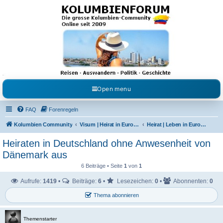
Kolumbienforum - Das
grosse Forum der
Freunde Kolumbiens
Reisen, Auswandern, Kultur, Politik, Geschichte und Visum in Kolumbien und Venezuela.
Austausch, Erfahrungen und Gemeinschaft im Kolumbienforum
Open menu
FAQ
Forenregeln
Kolumbien Community
Visum | Heirat in Europa | Visaangelegenheiten
Heirat | Leben in Europa | Studieren & Arbeiten
Heiraten in Deutschland ohne Anwesenheit von
Dänemark aus
6 Beiträge • Seite
1
von
1
Aufrufe:
1419
•
Beiträge:
6
•
Lesezeichen:
0
•
Abonnenten:
0
Thema abonnieren
Themenstarter