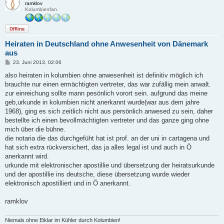
ramklov
Kolumbienfan
Offline
Heiraten in Deutschland ohne Anwesenheit von Dänemark
aus
B
23. Juni 2013, 02:06
e
i
also heiraten in kolumbien ohne anwesenheit ist definitiv möglich ich
t
brauchte nur einen ermächtigten vertreter, das war zufällig mein anwalt.
r
a
zur einreichung sollte mann pesönlich vorort sein. aufgrund das meine
g
geb,urkunde in kolumbien nicht anerkannt wurde(war aus dem jahre
1968), ging es sich zeitlich nicht aus persönlich anwesed zu sein, daher
bestellte ich einen bevollmächtigten vertreter und das ganze ging ohne
mich über die bühne.
die notaria die das durchgefüht hat ist prof. an der uni in cartagena und
hat sich extra rückversichert, das ja alles legal ist und auch in Ö
anerkannt wird.
urkunde mit elektronischer apostillie und übersetzung der heiratsurkunde
und der apostillie ins deutsche, diese übersetzung wurde wieder
elektronisch apostilliert und in Ö anerkannt.
ramklov
Niemals ohne Eiklar im Kühler durch Kolumbien!