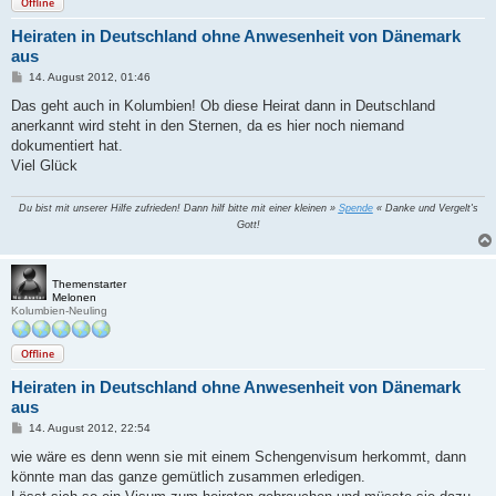
Offline
Heiraten in Deutschland ohne Anwesenheit von Dänemark
aus
B
14. August 2012, 01:46
e
i
Das geht auch in Kolumbien! Ob diese Heirat dann in Deutschland
t
anerkannt wird steht in den Sternen, da es hier noch niemand
r
a
dokumentiert hat.
g
Viel Glück
Du bist mit unserer Hilfe zufrieden! Dann hilf bitte mit einer kleinen »
Spende
« Danke und Vergelt's
Gott!
Themenstarter
Melonen
Kolumbien-Neuling
Offline
Heiraten in Deutschland ohne Anwesenheit von Dänemark
aus
B
14. August 2012, 22:54
e
i
wie wäre es denn wenn sie mit einem Schengenvisum herkommt, dann
t
könnte man das ganze gemütlich zusammen erledigen.
r
a