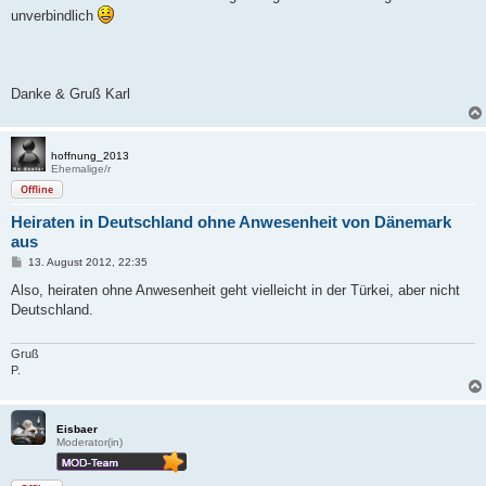
unverbindlich
Danke & Gruß Karl
hoffnung_2013
Ehemalige/r
Offline
Heiraten in Deutschland ohne Anwesenheit von Dänemark
aus
B
13. August 2012, 22:35
e
i
Also, heiraten ohne Anwesenheit geht vielleicht in der Türkei, aber nicht
t
Deutschland.
r
a
g
Gruß
P.
Eisbaer
Moderator(in)