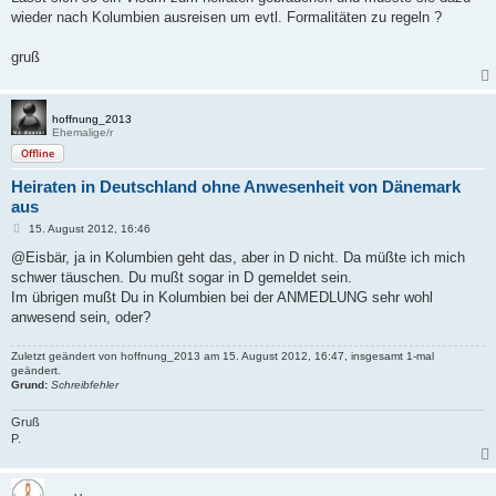
g
wieder nach Kolumbien ausreisen um evtl. Formalitäten zu regeln ?
gruß
hoffnung_2013
Ehemalige/r
Offline
Heiraten in Deutschland ohne Anwesenheit von Dänemark
aus
B
15. August 2012, 16:46
e
i
@Eisbär, ja in Kolumbien geht das, aber in D nicht. Da müßte ich mich
t
schwer täuschen. Du mußt sogar in D gemeldet sein.
r
a
Im übrigen mußt Du in Kolumbien bei der ANMEDLUNG sehr wohl
g
anwesend sein, oder?
Zuletzt geändert von
hoffnung_2013
am 15. August 2012, 16:47, insgesamt 1-mal
geändert.
Grund:
Schreibfehler
Gruß
P.