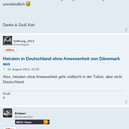
unverbindlich
Danke & Gruß Karl
hoffnung_2013
Ehemalige/r
Offline
Heiraten in Deutschland ohne Anwesenheit von Dänemark
aus
B
13. August 2012, 22:35
e
i
Also, heiraten ohne Anwesenheit geht vielleicht in der Türkei, aber nicht
t
Deutschland.
r
a
g
Gruß
P.
Eisbaer
Moderator(in)