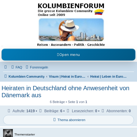
Kolumbienforum - Das
grosse Forum der
Freunde Kolumbiens
Reisen, Auswandern, Kultur, Politik, Geschichte und Visum in Kolumbien und Venezuela.
Austausch, Erfahrungen und Gemeinschaft im Kolumbienforum
Open menu
FAQ
Forenregeln
Kolumbien Community
Visum | Heirat in Europa | Visaangelegenheiten
Heirat | Leben in Europa | Studieren & Arbeiten
Heiraten in Deutschland ohne Anwesenheit von
Dänemark aus
6 Beiträge • Seite
1
von
1
Aufrufe:
1419
•
Beiträge:
6
•
Lesezeichen:
0
•
Abonnenten:
0
Thema abonnieren
Themenstarter