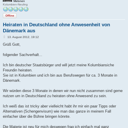
Melonen
Kolumbien-Neuling
Offline
Heiraten in Deutschland ohne Anwesenheit von
Dänemark aus
B
13. August 2012, 19:12
e
i
Grüß Gott,
t
r
a
folgender Sachverhalt...
g
Ich bin deutscher Staatsbürger und will jetzt meine Kolumbiansiche
Freundin heiraten.
Sie ist in Kolumbien und ich bin aus Berufswegen für ca. 3 Monate in
Dänemark.
Wir würden diese 3 Monate in denen wir nun nicht zusammen sind gerne
nutzen um in Deutschland zu heiraten ohne Anwesend zu sein.
Ich weiß das ist tricky aber vielleicht habt ihr mir ein paar Tipps oder
Alternativen (Schengenvisum) wie man das ganze in meinem Fall
einfacher über die Bühne bringen könnte.
Die Materie ist neu für mich deswegen frag ich einfach mal ganz