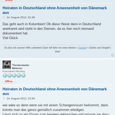
Offline
Heiraten in Deutschland ohne Anwesenheit von Dänemark
aus
B
14. August 2012, 01:46
e
i
Das geht auch in Kolumbien! Ob diese Heirat dann in Deutschland
t
anerkannt wird steht in den Sternen, da es hier noch niemand
r
a
dokumentiert hat.
g
Viel Glück
Du bist mit unserer Hilfe zufrieden! Dann hilf bitte mit einer kleinen »
Spende
« Danke und Vergelt's
Gott!
Themenstarter
Melonen
Kolumbien-Neuling
Offline
Heiraten in Deutschland ohne Anwesenheit von Dänemark
aus
B
14. August 2012, 22:54
e
i
wie wäre es denn wenn sie mit einem Schengenvisum herkommt, dann
t
könnte man das ganze gemütlich zusammen erledigen.
r
a
Lässt sich so ein Visum zum heiraten gebrauchen und müsste sie dazu