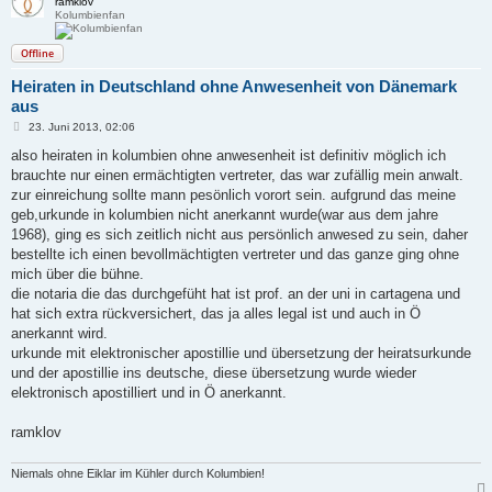
ramklov
Kolumbienfan
Offline
Heiraten in Deutschland ohne Anwesenheit von Dänemark
aus
B
23. Juni 2013, 02:06
e
i
also heiraten in kolumbien ohne anwesenheit ist definitiv möglich ich
t
brauchte nur einen ermächtigten vertreter, das war zufällig mein anwalt.
r
a
zur einreichung sollte mann pesönlich vorort sein. aufgrund das meine
g
geb,urkunde in kolumbien nicht anerkannt wurde(war aus dem jahre
1968), ging es sich zeitlich nicht aus persönlich anwesed zu sein, daher
bestellte ich einen bevollmächtigten vertreter und das ganze ging ohne
mich über die bühne.
die notaria die das durchgefüht hat ist prof. an der uni in cartagena und
hat sich extra rückversichert, das ja alles legal ist und auch in Ö
anerkannt wird.
urkunde mit elektronischer apostillie und übersetzung der heiratsurkunde
und der apostillie ins deutsche, diese übersetzung wurde wieder
elektronisch apostilliert und in Ö anerkannt.
ramklov
Niemals ohne Eiklar im Kühler durch Kolumbien!