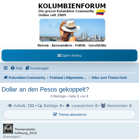
Kolumbienforum - Das
grosse Forum der
Freunde Kolumbiens
Reisen, Auswandern, Kultur, Politik, Geschichte und Visum in Kolumbien und Venezuela.
Austausch, Erfahrungen und Gemeinschaft im Kolumbienforum
Open menu
FAQ
Forenregeln
Kolumbien Community
Festland | Allgemeine Fragen
Alles zum Thema Geld
Dollar an den Pesos gekoppelt?
8 Beiträge • Seite
1
von
1
Aufrufe:
721
•
Beiträge:
8
•
Lesezeichen:
0
•
Abonnenten:
0
Thema abonnieren
Themenstarter
hoffnung_2013
Ehemalige/r