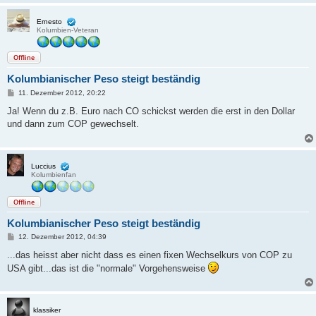
Ernesto
Kolumbien-Veteran
Offline
Kolumbianischer Peso steigt beständig
B
11. Dezember 2012, 20:22
e
i
Ja! Wenn du z.B. Euro nach CO schickst werden die erst in den Dollar
t
und dann zum COP gewechselt.
r
a
g
Luccius
Kolumbienfan
Offline
Kolumbianischer Peso steigt beständig
B
12. Dezember 2012, 04:39
e
i
...das heisst aber nicht dass es einen fixen Wechselkurs von COP zu
t
USA gibt...das ist die "normale" Vorgehensweise
r
a
g
klassiker