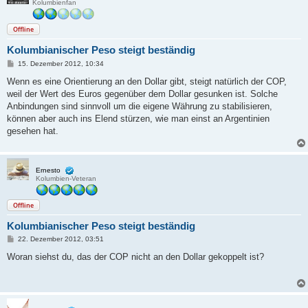
Kolumbienfan
Offline
Kolumbianischer Peso steigt beständig
B
15. Dezember 2012, 10:34
e
i
Wenn es eine Orientierung an den Dollar gibt, steigt natürlich der COP,
t
weil der Wert des Euros gegenüber dem Dollar gesunken ist. Solche
r
a
Anbindungen sind sinnvoll um die eigene Währung zu stabilisieren,
g
können aber auch ins Elend stürzen, wie man einst an Argentinien
gesehen hat.
Ernesto
Kolumbien-Veteran
Offline
Kolumbianischer Peso steigt beständig
B
22. Dezember 2012, 03:51
e
i
Woran siehst du, das der COP nicht an den Dollar gekoppelt ist?
t
r
a
g