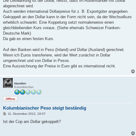
Die Leitwährung ist der Dollar, heisst, dass im Außenhandel mit Dollar
r
a
abgerechnet wird.
g
Auch werden international Dollarpreise für z. B. Exportgüter angegeben.
Gekoppelt an den Dollar kann in der Form nicht sein, da der Wechselkurs
erheblich schwankt. Eine Koppelung setzt normalerweise einen
gleichbleibenden Kurs voraus. (Siehe ehemals Schweizer Franken-
Deutsche Mark)
Da gab es einen festen Kurs.
Auf den Banken wird in Peso (Inland) und Dollar (Ausland) gerechnet.
Wenn ich Euros transferiere, wird der Wert zunächst in Dollar
umgerechnet und von Dollar in Pesos.
Eine Auszeichnung der Preise in Euro gibt es international nicht.
klassiker
Kolumbienfan
Offline
Kolumbianischer Peso steigt beständig
B
11. Dezember 2012, 19:07
e
i
Ist der Cop am Dollar gekoppelt?
t
r
a
g