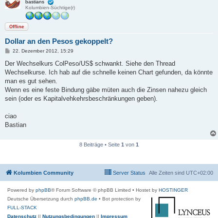
bastians
Kolumbien-Süchtige(r)
Offline
Dollar an den Pesos gekoppelt?
B
22. Dezember 2012, 15:29
e
i
Der Wechselkurs ColPeso/US$ schwankt. Siehe den Thread
t
Wechselkurse. Ich hab auf die schnelle keinen Chart gefunden, da könnte
r
a
man es gut sehen.
g
Wenn es eine feste Bindung gäbe müten auch die Zinsen nahezu gleich
sein (oder es Kapitalvehkehrsbeschränkungen geben).
ciao
Bastian
8 Beiträge • Seite
1
von
1
Kolumbien Community
Server Status
Alle Zeiten sind
UTC+02:00
Powered by
phpBB
® Forum Software © phpBB Limited
• Hostet by
HOSTINGER
Deutsche Übersetzung durch
phpBB.de
• Bot protection by
FULL-STACK
Datenschutz
||
Nutzungsbedingungen
||
Impressum