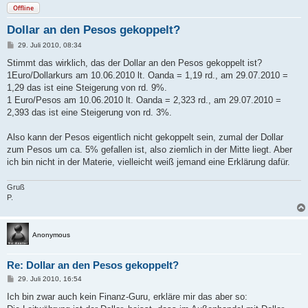
Offline
Dollar an den Pesos gekoppelt?
B
29. Juli 2010, 08:34
e
i
Stimmt das wirklich, das der Dollar an den Pesos gekoppelt ist?
t
1Euro/Dollarkurs am 10.06.2010 lt. Oanda = 1,19 rd., am 29.07.2010 =
r
a
1,29 das ist eine Steigerung von rd. 9%.
g
1 Euro/Pesos am 10.06.2010 lt. Oanda = 2,323 rd., am 29.07.2010 =
2,393 das ist eine Steigerung von rd. 3%.
Also kann der Pesos eigentlich nicht gekoppelt sein, zumal der Dollar
zum Pesos um ca. 5% gefallen ist, also ziemlich in der Mitte liegt. Aber
ich bin nicht in der Materie, vielleicht weiß jemand eine Erklärung dafür.
Gruß
P.
Anonymous
Re: Dollar an den Pesos gekoppelt?
B
29. Juli 2010, 16:54
e
i
Ich bin zwar auch kein Finanz-Guru, erkläre mir das aber so:
t