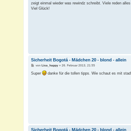
t
zeigt einmal wieder was rewindz schreibt. Viele reden alles 
r
a
Viel Glück!
g
Sicherheit Bogotá - Mädchen 20 - blond - allein
B
von
Lisa_happy
»
26. Februar 2013, 21:55
e
i
Super
danke für die tollen tipps. Wie schaut es mit stad
t
r
a
g
Sicherheit Bogotá - Mädchen 20 - blond - allein