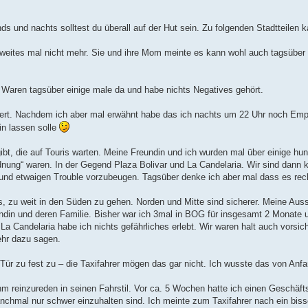
ends und nachts solltest du überall auf der Hut sein. Zu folgenden Stadtteilen
weites mal nicht mehr. Sie und ihre Mom meinte es kann wohl auch tagsüber e
. Waren tagsüber einige male da und habe nichts Negatives gehört.
igert. Nachdem ich aber mal erwähnt habe das ich nachts um 22 Uhr noch E
in lassen solle
ibt, die auf Touris warten. Meine Freundin und ich wurden mal über einige hu
rdnung“ waren. In der Gegend Plaza Bolivar und La Candelaria. Wir sind dann 
nd etwaigen Trouble vorzubeugen. Tagsüber denke ich aber mal dass es recht
es, zu weit in den Süden zu gehen. Norden und Mitte sind sicherer. Meine Aus
din und deren Familie. Bisher war ich 3mal in BOG für insgesamt 2 Monate 
a Candelaria habe ich nichts gefährliches erlebt. Wir waren halt auch vorsic
ehr dazu sagen.
Tür zu fest zu – die Taxifahrer mögen das gar nicht. Ich wusste das von Anfa
 reinzureden in seinen Fahrstil. Vor ca. 5 Wochen hatte ich einen Geschäft
nchmal nur schwer einzuhalten sind. Ich meinte zum Taxifahrer nach ein bis