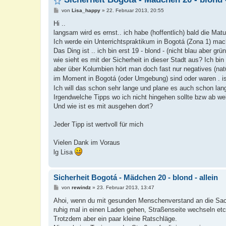
B
von
Lisa_happy
»
22. Februar 2013, 20:55
e
i
Hi ..
t
langsam wird es ernst.. ich habe (hoffentlich) bald die M
r
a
Ich werde ein Unterrichtspraktikum in Bogotá (Zona 1) mac
g
Das Ding ist .. ich bin erst 19 - blond - (nicht blau aber grü
wie sieht es mit der Sicherheit in dieser Stadt aus? Ich bi
aber über Kolumbien hört man doch fast nur negatives (natü
im Moment in Bogotá (oder Umgebung) sind oder waren . ist
Ich will das schon sehr lange und plane es auch schon lang
Irgendwelche Tipps wo ich nicht hingehen sollte bzw ab we
Und wie ist es mit ausgehen dort?
Jeder Tipp ist wertvoll für mich
Vielen Dank im Voraus
lg Lisa
Sicherheit Bogotá - Mädchen 20 - blond - allein
B
von
rewindz
»
23. Februar 2013, 13:47
e
i
Ahoi, wenn du mit gesunden Menschenverstand an die Sach
t
ruhig mal in einen Laden gehen, Straßenseite wechseln etc
r
a
Trotzdem aber ein paar kleine Ratschläge.
g