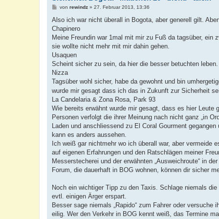
B
von
rewindz
»
27. Februar 2013, 13:36
e
i
Also ich war nicht überall in Bogota, aber generell gilt. Ab
t
Chapinero
r
a
Meine Freundin war 1mal mit mir zu Fuß da tagsüber, ein z
g
sie wollte nicht mehr mit mir dahin gehen.
Usaquen
Scheint sicher zu sein, da hier die besser betuchten leben
Nizza
Tagsüber wohl sicher, habe da gewohnt und bin umherget
wurde mir gesagt dass ich das in Zukunft zur Sicherheit se
La Candelaria & Zona Rosa, Park 93
Wie bereits erwähnt wurde mir gesagt, dass es hier Leute g
Personen verfolgt die ihrer Meinung nach nicht ganz „in O
Laden und anschliessend zu El Coral Gourment gegangen u
kann es anders aussehen.
Ich weiß gar nichtmehr wo ich überall war, aber vermeide 
auf eigenen Erfahrungen und den Ratschlägen meiner Freun
Messerstecherei und der erwähnten „Ausweichroute“ in der L
Forum, die dauerhaft in BOG wohnen, können dir sicher m
Noch ein wichtiger Tipp zu den Taxis. Schlage niemals die 
evtl. einigen Ärger erspart.
Besser sage niemals „Rapido“ zum Fahrer oder versuche ihm
eilig. Wer den Verkehr in BOG kennt weiß, das Termine ma