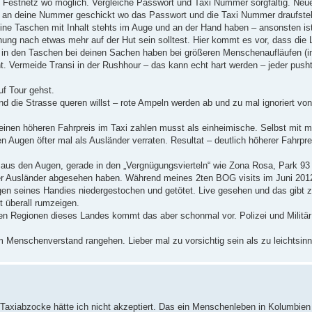
m Festnetz wo möglich. Vergleiche Passwort und Taxi Nummer sorgfältig. Ne
n deine Nummer geschickt wo das Passwort und die Taxi Nummer draufsteht
eine Taschen mit Inhalt stehts im Auge und an der Hand haben – ansonsten ist
nung nach etwas mehr auf der Hut sein solltest. Hier kommt es vor, dass die
e in den Taschen bei deinen Sachen haben bei größeren Menschenaufläufen (i
ht. Vermeide Transi in der Rushhour – das kann echt hart werden – jeder push
f Tour gehst.
d die Strasse queren willst – rote Ampeln werden ab und zu mal ignoriert von
 einen höheren Fahrpreis im Taxi zahlen musst als einheimische. Selbst mit m
 Augen öfter mal als Ausländer verraten. Resultat – deutlich höherer Fahrpre
t aus den Augen, gerade in den „Vergnügungsvierteln“ wie Zona Rosa, Park 93
er Ausländer abgesehen haben. Während meines 2ten BOG visits im Juni 2012
n seines Handies niedergestochen und getötet. Live gesehen und das gibt 
t überall rumzeigen.
en Regionen dieses Landes kommt das aber schonmal vor. Polizei und Militär i
 Menschenverstand rangehen. Lieber mal zu vorsichtig sein als zu leichtsinn
Taxiabzocke hätte ich nicht akzeptiert. Das ein Menschenleben in Kolumbien