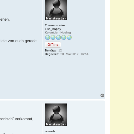
gehen.
Themenstarter
Lisa_happy
Kolumbien-Neuling
viele von euch gerade
Offline
Beiträge:
12
Registriert:
20. Mai 2012, 16:54
N
a
c
h
o
b
spanisch“ vorkommt,
e
n
rewindz