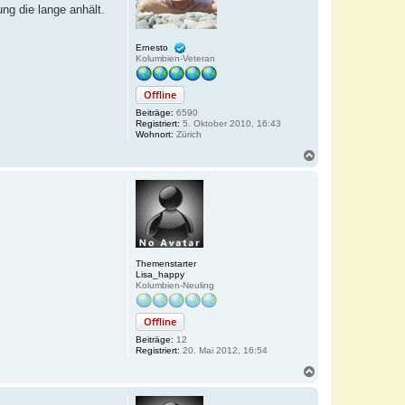
ung die lange anhält.
n
Ernesto
Kolumbien-Veteran
Offline
Beiträge:
6590
Registriert:
5. Oktober 2010, 16:43
Wohnort:
Zürich
N
a
c
h
o
b
e
n
Themenstarter
Lisa_happy
Kolumbien-Neuling
Offline
Beiträge:
12
Registriert:
20. Mai 2012, 16:54
N
a
c