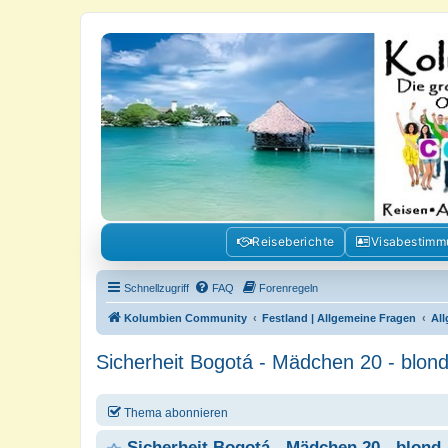
Kolumbienforum - Das grosse Foru
Reisen, Auswandern, Kultur, Politik, Geschichte und Visum in Kolumb
Reiseberichte
Visabestim
Schnellzugriff
FAQ
Forenregeln
Kolumbien Community
Festland | Allgemeine Fragen
Al
Sicherheit Bogotá - Mädchen 20 - blond 
Thema abonnieren
Sicherheit Bogotá - Mädchen 20 - blond -