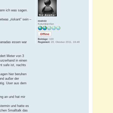
h
o
b
 kann ich was sagen.
e
n
twas „riskant“ sein –
rewindz
Kolumbienfan
Offline
Beiträge:
100
mpanadas essen war
Registriert:
20. Oktober 2011, 19:48
ndert Meter von 3
kurzerhand in einen
 safe ist, nachts
sagen hier beruhen
und außer der
htig. User aus dem
ng an und hat mir
stermin und hatte es
schen Smalltalk das