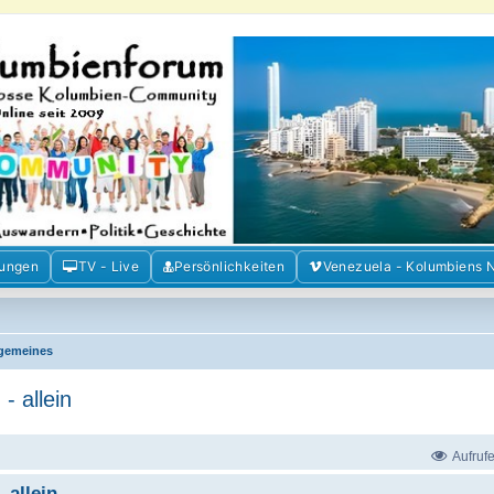
m der Freunde Kolumbiens
ien und Venezuela. Austausch, Erfahrungen und Gemeinschaft im Kolumbienforum
mungen
TV - Live
Persönlichkeiten
Venezuela - Kolumbiens 
lgemeines
- allein
Aufruf
 allein