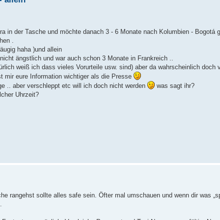
atura in der Tasche und möchte danach 3 - 6 Monate nach Kolumbien - Bogotá 
hen .
näugig haha )und allein
n nicht ängstlich und war auch schon 3 Monate in Frankreich ..
rlich weiß ich dass vieles Vorurteile usw. sind) aber da wahrscheinlich doch 
 mir eure Information wichtiger als die Presse
e .. aber verschleppt etc will ich doch nicht werden
was sagt ihr?
lcher Uhrzeit?
e rangehst sollte alles safe sein. Öfter mal umschauen und wenn dir was „
.