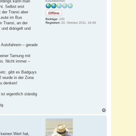
uerdings kann man
Kolumbienfan
. Selbst erst
 der Transi aber
Offline
 Leute im Bus
Beiträge:
100
m Transi, an der
Registriert:
20. Oktober 2011, 19:48
t und drängelt und
 Autofahrern – gerade
einer Tarnung mit
is. Nicht immer –
 etc. gibt es Badguys
 wurde in der Zona
zu denken!
st eigentlich ständig
ig.
N
a
c
h
o
b
 keinen Wert hat,
e