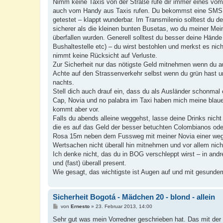
Nimm keine Taxis von der Straße rufe dir immer eines vo
auch vom Handy aus Taxis rufen. Du bekommst eine SMS a
getestet – klappt wunderbar. Im Transmilenio solltest du d
sicherer als die kleinen bunten Busetas, wo du meiner Mei
überfallen wurden. Generell solltest du besser deine Händ
Bushaltestelle etc) – du wirst bestohlen und merkst es nic
nimmt keine Rücksicht auf Verluste.
Zur Sicherheit nur das nötigste Geld mitnehmen wenn du au
Achte auf den Strassenverkehr selbst wenn du grün hast un
nachts.
Stell dich auch drauf ein, dass du als Ausländer schonmal
Cap, Novia und no palabra im Taxi haben mich meine blauen
kommt aber vor.
Falls du abends alleine weggehst, lasse deine Drinks nich
die es auf das Geld der besser betuchten Colombianos od
Rosa 15m neben dem Fussweg mit meiner Novia einer wege
Wertsachen nicht überall hin mitnehmen und vor allem nich
Ich denke nicht, das du in BOG verschleppt wirst – in andr
und (fast) überall present.
Wie gesagt, das wichtigste ist Augen auf und mit gesundem
Sicherheit Bogotá - Mädchen 20 - blond - allein
B
von
Ernesto
»
23. Februar 2013, 14:00
e
i
Sehr gut was mein Vorredner geschrieben hat. Das mit der 