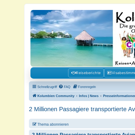
Kolumbienforum - Das grosse Foru
Reisen, Auswandern, Kultur, Politik, Geschichte und Visum in Kolumb
Reiseberichte
Visabestim
Schnellzugriff
FAQ
Forenregeln
Kolumbien Community
Infos | News
Presseinformatione
2 Millionen Passagiere transportierte Av
Thema abonnieren
2 Millionen Passagiere transportierte Avianc