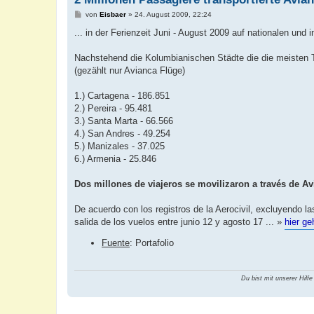
B
von
Eisbaer
»
24. August 2009, 22:24
e
i
... in der Ferienzeit Juni - August 2009 auf nationalen und i
t
r
a
Nachstehend die Kolumbianischen Städte die die meisten T
g
(gezählt nur Avianca Flüge)
1.) Cartagena - 186.851
2.) Pereira - 95.481
3.) Santa Marta - 66.566
4.) San Andres - 49.254
5.) Manizales - 37.025
6.) Armenia - 25.846
Dos millones de viajeros se movilizaron a través de A
De acuerdo con los registros de la Aerocivil, excluyendo 
salida de los vuelos entre junio 12 y agosto 17 ... »
hier ge
Fuente
: Portafolio
Du bist mit unserer Hilfe