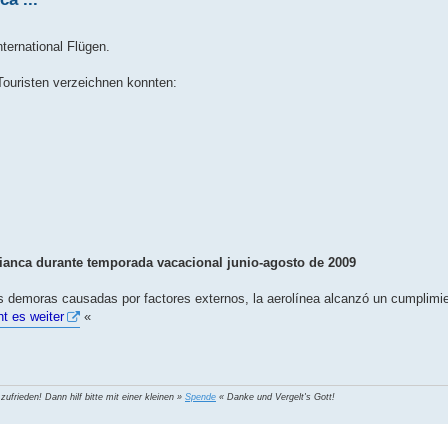
nternational Flügen.
ouristen verzeichnen konnten:
vianca durante temporada vacacional junio-agosto de 2009
las demoras causadas por factores externos, la aerolínea alcanzó un cumplimi
ht es weiter
«
 zufrieden! Dann hilf bitte mit einer kleinen »
Spende
« Danke und Vergelt's Gott!