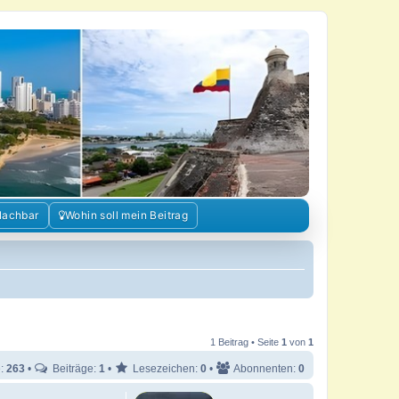
Nachbar
Wohin soll mein Beitrag
1 Beitrag • Seite
1
von
1
e:
263
•
Beiträge:
1
•
Lesezeichen:
0
•
Abonnenten:
0