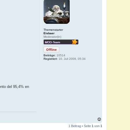
Themenstarter
Eisbaer
Moderator(in)
Offline
Beiträge:
10514
Registriert:
10. Juli 2009, 05:34
ento del 95,4% en
N
a
1 Beitrag • Seite
1
von
1
c