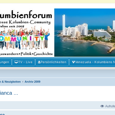
m der Freunde Kolumbiens
ien und Venezuela. Austausch, Erfahrungen und Gemeinschaft im Kolumbienforum
mungen
TV - Live
Persönlichkeiten
Venezuela - Kolumbiens 
n & Neuigkeiten
Archiv 2009
ianca ...
Aufruf
a ...