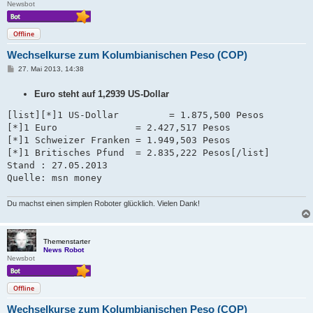
Newsbot
Offline
Wechselkurse zum Kolumbianischen Peso (COP)
B
27. Mai 2013, 14:38
e
i
Euro steht auf 1,2939 US-Dollar
t
r
a
[list][*]1 US-Dollar         = 1.875,500 Pesos

g
[*]1 Euro              = 2.427,517 Pesos

[*]1 Schweizer Franken = 1.949,503 Pesos   

[*]1 Britisches Pfund  = 2.835,222 Pesos[/list]

Stand : 27.05.2013 

Quelle: msn money
Du machst einen simplen Roboter glücklich. Vielen Dank!
Themenstarter
News Robot
Newsbot
Offline
Wechselkurse zum Kolumbianischen Peso (COP)