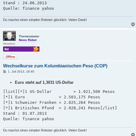
Stand : 24.06.2013 

Quelle: finance yahoo
Du machst einen simplen Roboter glücklich. Vielen Dank!
Themenstarter
News Robot
Newsbot
Offline
Wechselkurse zum Kolumbianischen Peso (COP)
B
1. Juli 2013, 16:40
e
i
Euro steht auf 1,3031 US-Dollar
t
r
a
[list][*]1 US-Dollar         = 1.921,500 Pesos

g
[*]1 Euro              = 2.503,175 Pesos

[*]1 Schweizer Franken = 2.025,264 Pesos   

[*]1 Britisches Pfund  = 2.928,241 Pesos[/list]

Stand : 01.07.2013 

Quelle: finance yahoo
Du machst einen simplen Roboter glücklich. Vielen Dank!