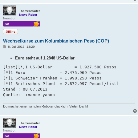
Themenstarter
News Robot
Newsbot
Offline
Wechselkurse zum Kolumbianischen Peso (COP)
B
8. Juli 2013, 13:29
e
i
Euro steht auf 1,2848 US-Dollar
t
r
a
[list][*]1 US-Dollar         = 1.927,500 Pesos

g
[*]1 Euro              = 2.475,969 Pesos

[*]1 Schweizer Franken = 1.998,258 Pesos   

[*]1 Britisches Pfund  = 2.872,997 Pesos[/list]

Stand : 08.07.2013 

Quelle: finance yahoo
Du machst einen simplen Roboter glücklich. Vielen Dank!
Themenstarter
News Robot
Newsbot