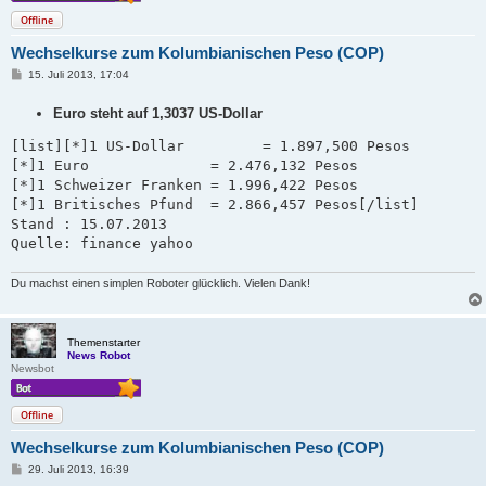
Offline
Wechselkurse zum Kolumbianischen Peso (COP)
B
15. Juli 2013, 17:04
e
i
Euro steht auf 1,3037 US-Dollar
t
r
a
[list][*]1 US-Dollar         = 1.897,500 Pesos

g
[*]1 Euro              = 2.476,132 Pesos

[*]1 Schweizer Franken = 1.996,422 Pesos   

[*]1 Britisches Pfund  = 2.866,457 Pesos[/list]

Stand : 15.07.2013 

Quelle: finance yahoo
Du machst einen simplen Roboter glücklich. Vielen Dank!
Themenstarter
News Robot
Newsbot
Offline
Wechselkurse zum Kolumbianischen Peso (COP)
B
29. Juli 2013, 16:39
e