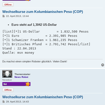
Offline
Wechselkurse zum Kolumbianischen Peso (COP)
B
22. April 2013, 13:44
e
i
Euro steht auf 1,3042 US-Dollar
t
r
a
[list][*]1 US-Dollar         = 1.832,500 Pesos

g
[*]1 Euro              = 2.391,985 Pesos

[*]1 Schweizer Franken = 1.961,235 Pesos   

[*]1 Britisches Pfund  = 2.791,742 Pesos[/list]

Stand : 22.04.2013 

Quelle: msn money
Du machst einen simplen Roboter glücklich. Vielen Dank!
Themenstarter
News Robot
Newsbot
Offline
Wechselkurse zum Kolumbianischen Peso (COP)
B
29. April 2013, 14:43
e