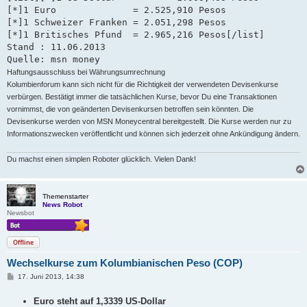
g
[*]1 Euro              = 2.525,910 Pesos

[*]1 Schweizer Franken = 2.051,298 Pesos   

[*]1 Britisches Pfund  = 2.965,216 Pesos[/list]

Stand : 11.06.2013

Quelle: msn money
Haftungsausschluss bei Währungsumrechnung
Kolumbienforum kann sich nicht für die Richtigkeit der verwendeten Devisenkurse
verbürgen. Bestätigt immer die tatsächlichen Kurse, bevor Du eine Transaktionen
vornimmst, die von geänderten Devisenkursen betroffen sein könnten. Die
Devisenkurse werden von MSN Moneycentral bereitgestellt. Die Kurse werden nur zu
Informationszwecken veröffentlicht und können sich jederzeit ohne Ankündigung ändern.
Du machst einen simplen Roboter glücklich. Vielen Dank!
Themenstarter
News Robot
Newsbot
Offline
Wechselkurse zum Kolumbianischen Peso (COP)
B
17. Juni 2013, 14:38
e
i
Euro steht auf 1,3339 US-Dollar
t