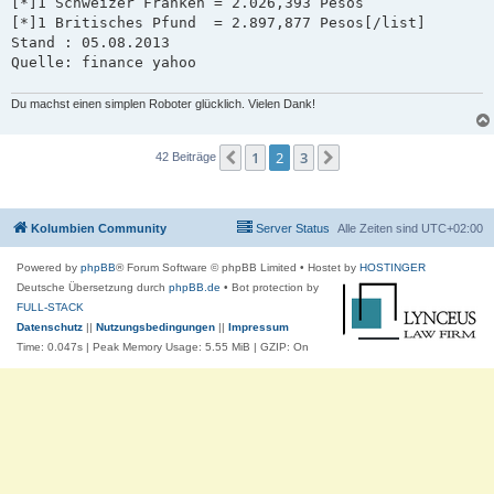
[*]1 Schweizer Franken = 2.026,393 Pesos   

[*]1 Britisches Pfund  = 2.897,877 Pesos[/list]

Stand : 05.08.2013 

Quelle: finance yahoo
Du machst einen simplen Roboter glücklich. Vielen Dank!
1
2
3
Vorherige
Nächste
42 Beiträge
Kolumbien Community
Server Status
Alle Zeiten sind
UTC+02:00
Powered by
phpBB
® Forum Software © phpBB Limited
• Hostet by
HOSTINGER
Deutsche Übersetzung durch
phpBB.de
• Bot protection by
FULL-STACK
Datenschutz
||
Nutzungsbedingungen
||
Impressum
Time: 0.047s
| Peak Memory Usage: 5.55 MiB | GZIP: On