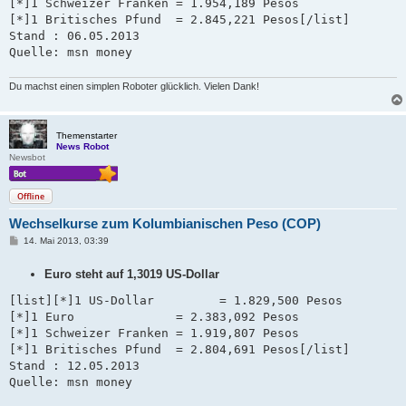
[*]1 Schweizer Franken = 1.954,189 Pesos   

[*]1 Britisches Pfund  = 2.845,221 Pesos[/list]

Stand : 06.05.2013 

Quelle: msn money
Du machst einen simplen Roboter glücklich. Vielen Dank!
Themenstarter
News Robot
Newsbot
Offline
Wechselkurse zum Kolumbianischen Peso (COP)
B
14. Mai 2013, 03:39
e
i
Euro steht auf 1,3019 US-Dollar
t
r
a
[list][*]1 US-Dollar         = 1.829,500 Pesos

g
[*]1 Euro              = 2.383,092 Pesos

[*]1 Schweizer Franken = 1.919,807 Pesos   

[*]1 Britisches Pfund  = 2.804,691 Pesos[/list]

Stand : 12.05.2013 

Quelle: msn money