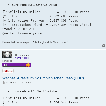
i
Euro steht auf 1,3246 US-Dollar
t
r
a
[list][*]1 US-Dollar         = 1.888,600 Pesos

g
[*]1 Euro              = 2.502,487 Pesos

[*]1 Schweizer Franken = 2.027,809 Pesos   

[*]1 Britisches Pfund  = 2.897,394 Pesos[/list]

Stand : 29.07.2013 

Quelle: finance yahoo
Du machst einen simplen Roboter glücklich. Vielen Dank!
Themenstarter
News Robot
Newsbot
Offline
Wechselkurse zum Kolumbianischen Peso (COP)
B
5. August 2013, 14:34
e
i
Euro steht auf 1,3249 US-Dollar
t
r
a
[list][*]1 US-Dollar         = 1.889,500 Pesos

g
[*]1 Euro              = 2.504,344 Pesos
