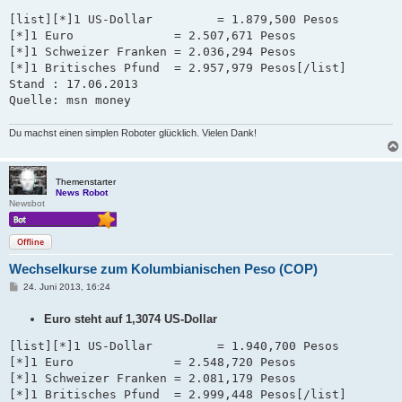
r
a
[list][*]1 US-Dollar         = 1.879,500 Pesos

g
[*]1 Euro              = 2.507,671 Pesos

[*]1 Schweizer Franken = 2.036,294 Pesos   

[*]1 Britisches Pfund  = 2.957,979 Pesos[/list]

Stand : 17.06.2013 

Quelle: msn money
Du machst einen simplen Roboter glücklich. Vielen Dank!
Themenstarter
News Robot
Newsbot
Offline
Wechselkurse zum Kolumbianischen Peso (COP)
B
24. Juni 2013, 16:24
e
i
Euro steht auf 1,3074 US-Dollar
t
r
a
[list][*]1 US-Dollar         = 1.940,700 Pesos

g
[*]1 Euro              = 2.548,720 Pesos

[*]1 Schweizer Franken = 2.081,179 Pesos   

[*]1 Britisches Pfund  = 2.999,448 Pesos[/list]
