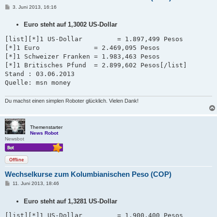
B
3. Juni 2013, 16:16
e
i
Euro steht auf 1,3002 US-Dollar
t
r
a
[list][*]1 US-Dollar         = 1.897,499 Pesos

g
[*]1 Euro              = 2.469,095 Pesos

[*]1 Schweizer Franken = 1.983,463 Pesos   

[*]1 Britisches Pfund  = 2.899,602 Pesos[/list]

Stand : 03.06.2013 

Quelle: msn money
Du machst einen simplen Roboter glücklich. Vielen Dank!
Themenstarter
News Robot
Newsbot
Offline
Wechselkurse zum Kolumbianischen Peso (COP)
B
11. Juni 2013, 18:46
e
i
Euro steht auf 1,3281 US-Dollar
t
r
a
[list][*]1 US-Dollar         = 1.900,400 Pesos
