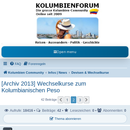
Kolumbienforum - Das
grosse Forum der
Freunde Kolumbiens
Reisen, Auswandern, Kultur, Politik, Geschichte und Visum in Kolumbien und Venezuela.
Austausch, Erfahrungen und Gemeinschaft im Kolumbienforum
Open menu
FAQ
Forenregeln
Kolumbien Community
Infos | News
Devisen & Wechselkurse
[Archiv 2013] Wechselkurse zum
Kolumbianischen Peso
1
2
3
Vorherige
Nächste
42 Beiträge
Aufrufe:
18416
•
Beiträge:
42
•
Lesezeichen:
0
•
Abonnenten:
0
Thema abonnieren