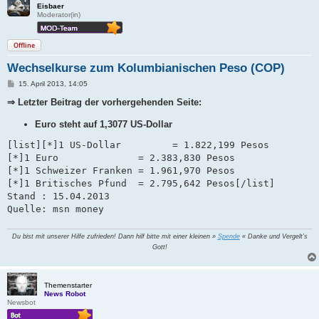
Eisbaer
Moderator(in)
Offline
Wechselkurse zum Kolumbianischen Peso (COP)
B
15. April 2013, 14:05
e
i
⇒ Letzter Beitrag der vorhergehenden Seite:
t
r
Euro steht auf 1,3077 US-Dollar
a
g
[list][*]1 US-Dollar         = 1.822,199 Pesos

[*]1 Euro              = 2.383,830 Pesos

[*]1 Schweizer Franken = 1.961,970 Pesos   

[*]1 Britisches Pfund  = 2.795,642 Pesos[/list]

Stand : 15.04.2013

Quelle: msn money
Du bist mit unserer Hilfe zufrieden! Dann hilf bitte mit einer kleinen »
Spende
« Danke und Vergelt's
Gott!
Themenstarter
News Robot
Newsbot