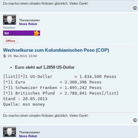
Du machst einen simplen Roboter glücklich. Vielen Dank!
Themenstarter
News Robot
Newsbot
Offline
Wechselkurse zum Kolumbianischen Peso (COP)
B
20. Mai 2013, 13:04
e
i
Euro steht auf 1,2858 US-Dollar
t
r
a
[list][*]1 US-Dollar         = 1.834,500 Pesos

g
[*]1 Euro              = 2.360,396 Pesos

[*]1 Schweizer Franken = 1.895,242 Pesos   

[*]1 Britisches Pfund  = 2.788,841 Pesos[/list]

Stand : 20.05.2013 

Quelle: msn money
Du machst einen simplen Roboter glücklich. Vielen Dank!
Themenstarter
News Robot