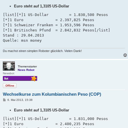
i
Euro steht auf 1,3105 US-Dollar
t
r
a
[list][*]1 US-Dollar         = 1.830,500 Pesos

g
[*]1 Euro              = 2.397,825 Pesos

[*]1 Schweizer Franken = 1.953,596 Pesos   

[*]1 Britisches Pfund  = 2.842,832 Pesos[/list]

Stand : 29.04.2013 

Quelle: msn money
Du machst einen simplen Roboter glücklich. Vielen Dank!
Themenstarter
News Robot
Newsbot
Offline
Wechselkurse zum Kolumbianischen Peso (COP)
B
6. Mai 2013, 15:38
e
i
Euro steht auf 1,3105 US-Dollar
t
r
a
[list][*]1 US-Dollar         = 1.831,000 Pesos

g
[*]1 Euro              = 2.400,235 Pesos
