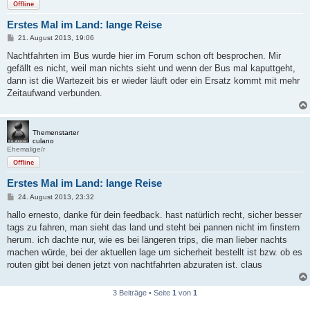
Offline
Erstes Mal im Land: lange Reise
B
21. August 2013, 19:06
e
i
Nachtfahrten im Bus wurde hier im Forum schon oft besprochen. Mir
t
gefällt es nicht, weil man nichts sieht und wenn der Bus mal kaputtgeht,
r
a
dann ist die Wartezeit bis er wieder läuft oder ein Ersatz kommt mit mehr
g
Zeitaufwand verbunden.
Themenstarter
culano
Ehemalige/r
Offline
Erstes Mal im Land: lange Reise
B
24. August 2013, 23:32
e
i
hallo ernesto, danke für dein feedback. hast natürlich recht, sicher besser
t
tags zu fahren, man sieht das land und steht bei pannen nicht im finstern
r
a
herum. ich dachte nur, wie es bei längeren trips, die man lieber nachts
g
machen würde, bei der aktuellen lage um sicherheit bestellt ist bzw. ob es
routen gibt bei denen jetzt von nachtfahrten abzuraten ist. claus
3 Beiträge • Seite
1
von
1