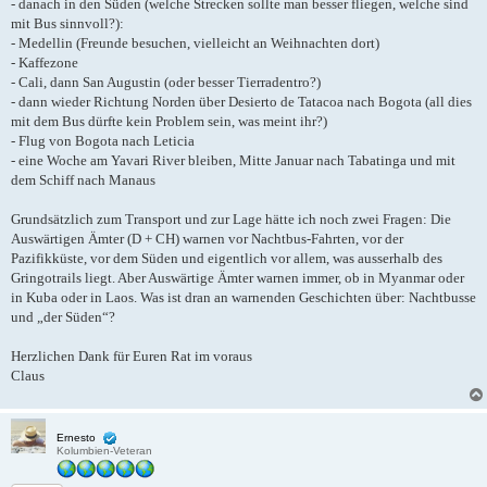
- danach in den Süden (welche Strecken sollte man besser fliegen, welche sind
mit Bus sinnvoll?):
- Medellin (Freunde besuchen, vielleicht an Weihnachten dort)
- Kaffezone
- Cali, dann San Augustin (oder besser Tierradentro?)
- dann wieder Richtung Norden über Desierto de Tatacoa nach Bogota (all dies
mit dem Bus dürfte kein Problem sein, was meint ihr?)
- Flug von Bogota nach Leticia
- eine Woche am Yavari River bleiben, Mitte Januar nach Tabatinga und mit
dem Schiff nach Manaus
Grundsätzlich zum Transport und zur Lage hätte ich noch zwei Fragen: Die
Auswärtigen Ämter (D + CH) warnen vor Nachtbus-Fahrten, vor der
Pazifikküste, vor dem Süden und eigentlich vor allem, was ausserhalb des
Gringotrails liegt. Aber Auswärtige Ämter warnen immer, ob in Myanmar oder
in Kuba oder in Laos. Was ist dran an warnenden Geschichten über: Nachtbusse
und „der Süden“?
Herzlichen Dank für Euren Rat im voraus
Claus
Ernesto
Kolumbien-Veteran