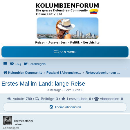
Kolumbienforum - Das
grosse Forum der
Freunde Kolumbiens
Reisen, Auswandern, Kultur, Politik, Geschichte und Visum in Kolumbien und Venezuela.
Austausch, Erfahrungen und Gemeinschaft im Kolumbienforum
Open menu
FAQ
Forenregeln
Kolumbien Community
Festland | Allgemeine Fragen
Reisevorbereitungen & Reiseerfahrungen
Erstes Mal im Land: lange Reise
3 Beiträge • Seite
1
von
1
Aufrufe:
780
•
Beiträge:
3
•
Lesezeichen:
0
•
Abonnenten:
0
Thema abonnieren
Themenstarter
culano
Ehemalige/r