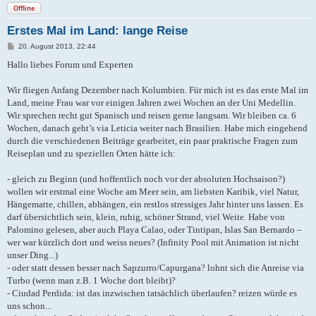
Offline
Erstes Mal im Land: lange Reise
B
20. August 2013, 22:44
e
i
Hallo liebes Forum und Experten
t
r
a
Wir fliegen Anfang Dezember nach Kolumbien. Für mich ist es das erste Mal im
g
Land, meine Frau war vor einigen Jahren zwei Wochen an der Uni Medellin.
Wir sprechen recht gut Spanisch und reisen gerne langsam. Wir bleiben ca. 6
Wochen, danach geht’s via Leticia weiter nach Brasilien. Habe mich eingehend
durch die verschiedenen Beiträge gearbeitet, ein paar praktische Fragen zum
Reiseplan und zu speziellen Orten hätte ich:
- gleich zu Beginn (und hoffentlich noch vor der absoluten Hochsaison?)
wollen wir erstmal eine Woche am Meer sein, am liebsten Karibik, viel Natur,
Hängematte, chillen, abhängen, ein restlos stressiges Jahr hinter uns lassen. Es
darf übersichtlich sein, klein, ruhig, schöner Strand, viel Weite. Habe von
Palomino gelesen, aber auch Playa Calao, oder Tintipan, Islas San Bernardo –
wer war kürzlich dort und weiss neues? (Infinity Pool mit Animation ist nicht
unser Ding...)
- oder statt dessen besser nach Sapzurro/Capurgana? lohnt sich die Anreise via
Turbo (wenn man z.B. 1 Woche dort bleibt)?
- Ciudad Perdida: ist das inzwischen tatsächlich überlaufen? reizen würde es
uns schon...