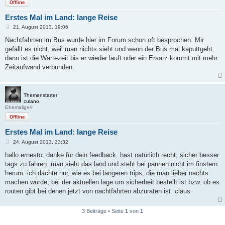
Offline
Erstes Mal im Land: lange Reise
B
21. August 2013, 19:06
e
i
Nachtfahrten im Bus wurde hier im Forum schon oft besprochen. Mir
t
gefällt es nicht, weil man nichts sieht und wenn der Bus mal kaputtgeht,
r
a
dann ist die Wartezeit bis er wieder läuft oder ein Ersatz kommt mit mehr
g
Zeitaufwand verbunden.
Themenstarter
culano
Ehemalige/r
Offline
Erstes Mal im Land: lange Reise
B
24. August 2013, 23:32
e
i
hallo ernesto, danke für dein feedback. hast natürlich recht, sicher besser
t
tags zu fahren, man sieht das land und steht bei pannen nicht im finstern
r
a
herum. ich dachte nur, wie es bei längeren trips, die man lieber nachts
g
machen würde, bei der aktuellen lage um sicherheit bestellt ist bzw. ob es
routen gibt bei denen jetzt von nachtfahrten abzuraten ist. claus
3 Beiträge • Seite
1
von
1