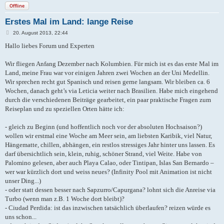
Offline
Erstes Mal im Land: lange Reise
B
20. August 2013, 22:44
e
i
Hallo liebes Forum und Experten
t
r
a
Wir fliegen Anfang Dezember nach Kolumbien. Für mich ist es das erste Mal im
g
Land, meine Frau war vor einigen Jahren zwei Wochen an der Uni Medellin.
Wir sprechen recht gut Spanisch und reisen gerne langsam. Wir bleiben ca. 6
Wochen, danach geht’s via Leticia weiter nach Brasilien. Habe mich eingehend
durch die verschiedenen Beiträge gearbeitet, ein paar praktische Fragen zum
Reiseplan und zu speziellen Orten hätte ich:
- gleich zu Beginn (und hoffentlich noch vor der absoluten Hochsaison?)
wollen wir erstmal eine Woche am Meer sein, am liebsten Karibik, viel Natur,
Hängematte, chillen, abhängen, ein restlos stressiges Jahr hinter uns lassen. Es
darf übersichtlich sein, klein, ruhig, schöner Strand, viel Weite. Habe von
Palomino gelesen, aber auch Playa Calao, oder Tintipan, Islas San Bernardo –
wer war kürzlich dort und weiss neues? (Infinity Pool mit Animation ist nicht
unser Ding...)
- oder statt dessen besser nach Sapzurro/Capurgana? lohnt sich die Anreise via
Turbo (wenn man z.B. 1 Woche dort bleibt)?
- Ciudad Perdida: ist das inzwischen tatsächlich überlaufen? reizen würde es
uns schon...