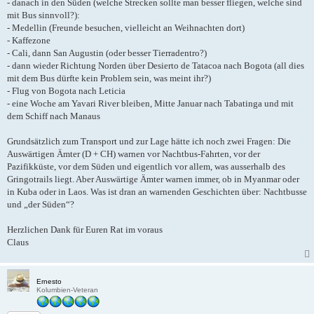
- danach in den Süden (welche Strecken sollte man besser fliegen, welche sind
mit Bus sinnvoll?):
- Medellin (Freunde besuchen, vielleicht an Weihnachten dort)
- Kaffezone
- Cali, dann San Augustin (oder besser Tierradentro?)
- dann wieder Richtung Norden über Desierto de Tatacoa nach Bogota (all dies
mit dem Bus dürfte kein Problem sein, was meint ihr?)
- Flug von Bogota nach Leticia
- eine Woche am Yavari River bleiben, Mitte Januar nach Tabatinga und mit
dem Schiff nach Manaus
Grundsätzlich zum Transport und zur Lage hätte ich noch zwei Fragen: Die
Auswärtigen Ämter (D + CH) warnen vor Nachtbus-Fahrten, vor der
Pazifikküste, vor dem Süden und eigentlich vor allem, was ausserhalb des
Gringotrails liegt. Aber Auswärtige Ämter warnen immer, ob in Myanmar oder
in Kuba oder in Laos. Was ist dran an warnenden Geschichten über: Nachtbusse
und „der Süden“?
Herzlichen Dank für Euren Rat im voraus
Claus
Ernesto
Kolumbien-Veteran