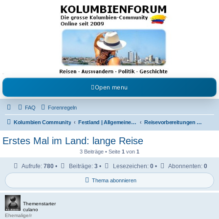
Kolumbienforum - Das
grosse Forum der
Freunde Kolumbiens
Reisen, Auswandern, Kultur, Politik, Geschichte und Visum in Kolumbien und Venezuela.
Austausch, Erfahrungen und Gemeinschaft im Kolumbienforum
Open menu
FAQ
Forenregeln
Kolumbien Community
Festland | Allgemeine Fragen
Reisevorbereitungen & Reiseerfahrungen
Erstes Mal im Land: lange Reise
3 Beiträge • Seite
1
von
1
Aufrufe:
780
•
Beiträge:
3
•
Lesezeichen:
0
•
Abonnenten:
0
Thema abonnieren
Themenstarter
culano
Ehemalige/r