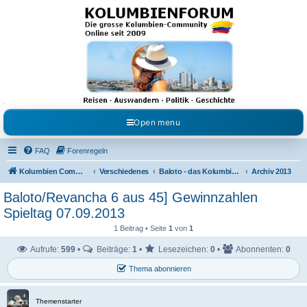
Kolumbienforum - Das
grosse Forum der
Freunde Kolumbiens
Reisen, Auswandern, Kultur, Politik, Geschichte und Visum in Kolumbien und Venezuela.
Austausch, Erfahrungen und Gemeinschaft im Kolumbienforum
Open menu
FAQ
Forenregeln
Kolumbien Community
Verschiedenes
Baloto - das Kolumbianische 6 aus 45
Archiv 2013
Baloto/Revancha 6 aus 45] Gewinnzahlen
Spieltag 07.09.2013
1 Beitrag • Seite
1
von
1
Aufrufe:
599
•
Beiträge:
1
•
Lesezeichen:
0
•
Abonnenten:
0
Thema abonnieren
Themenstarter