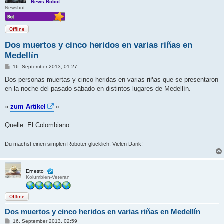
News Robot
Newsbot
Offline
Dos muertos y cinco heridos en varias riñas en
Medellín
B
16. September 2013, 01:27
e
i
Dos personas muertas y cinco heridas en varias riñas que se presentaron
t
en la noche del pasado sábado en distintos lugares de Medellín.
r
a
g
»
zum Artikel
«
Quelle: El Colombiano
Du machst einen simplen Roboter glücklich. Vielen Dank!
Ernesto
Kolumbien-Veteran
Offline
Dos muertos y cinco heridos en varias riñas en Medellín
B
16. September 2013, 02:59