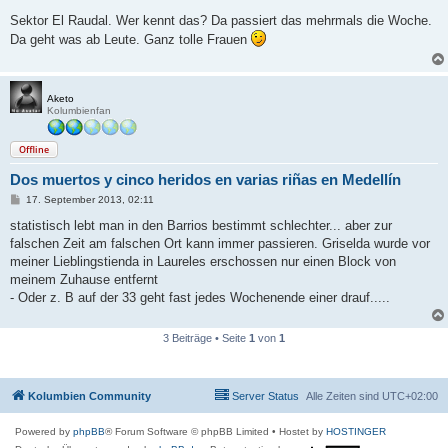
e
i
Sektor El Raudal. Wer kennt das? Da passiert das mehrmals die Woche.
t
Da geht was ab Leute. Ganz tolle Frauen
r
a
g
Aketo
Kolumbienfan
Offline
Dos muertos y cinco heridos en varias riñas en Medellín
B
17. September 2013, 02:11
e
i
statistisch lebt man in den Barrios bestimmt schlechter... aber zur
t
falschen Zeit am falschen Ort kann immer passieren. Griselda wurde vor
r
a
meiner Lieblingstienda in Laureles erschossen nur einen Block von
g
meinem Zuhause entfernt
- Oder z. B auf der 33 geht fast jedes Wochenende einer drauf.....
3 Beiträge • Seite
1
von
1
Kolumbien Community
Server Status
Alle Zeiten sind
UTC+02:00
Powered by
phpBB
® Forum Software © phpBB Limited
• Hostet by
HOSTINGER