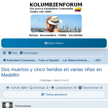
Kolumbienforum - Das
grosse Forum der
Freunde Kolumbiens
Reisen, Auswandern, Kultur, Politik, Geschichte und Visum in Kolumbien und Venezuela.
Austausch, Erfahrungen und Gemeinschaft im Kolumbienforum
Open menu
FAQ
Forenregeln
Kolumbien Community
Todo en Español
Las Últimas Noticias en Español
2013
Dos muertos y cinco heridos en varias riñas en
Medellín
3 Beiträge • Seite
1
von
1
Aufrufe:
824
•
Beiträge:
3
•
Lesezeichen:
0
•
Abonnenten:
0
Thema abonnieren
Themenstarter