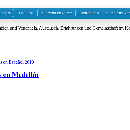
Forum der Freunde Kolumbiens
ungen
TV - Live
Persönlichkeiten
Venezuela - Kolumbiens Na
umbien und Venezuela. Austausch, Erfahrungen und Gemeinschaft im 
as en Español
2013
s en Medellín