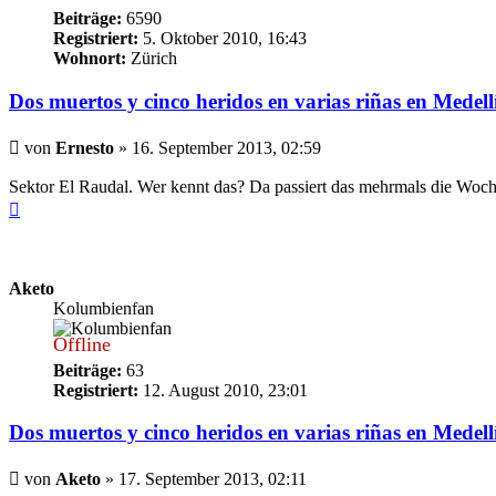
Beiträge:
6590
Registriert:
5. Oktober 2010, 16:43
Wohnort:
Zürich
Dos muertos y cinco heridos en varias riñas en Medell
Beitrag
von
Ernesto
»
16. September 2013, 02:59
Sektor El Raudal. Wer kennt das? Da passiert das mehrmals die Woch
Nach
oben
Aketo
Kolumbienfan
Offline
Beiträge:
63
Registriert:
12. August 2010, 23:01
Dos muertos y cinco heridos en varias riñas en Medell
Beitrag
von
Aketo
»
17. September 2013, 02:11