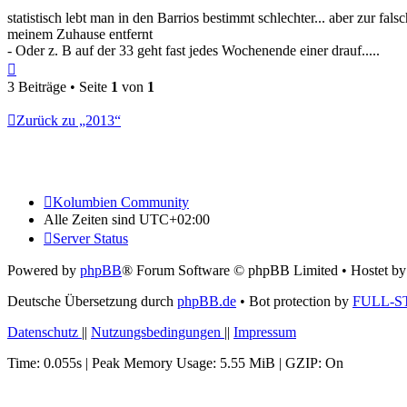
statistisch lebt man in den Barrios bestimmt schlechter... aber zur f
meinem Zuhause entfernt
- Oder z. B auf der 33 geht fast jedes Wochenende einer drauf.....
Nach
oben
3 Beiträge • Seite
1
von
1
Zurück zu „2013“
Kolumbien Community
Alle Zeiten sind
UTC+02:00
Server Status
Powered by
phpBB
® Forum Software © phpBB Limited
• Hostet b
Deutsche Übersetzung durch
phpBB.de
• Bot protection by
FULL-S
Datenschutz
||
Nutzungsbedingungen
||
Impressum
Time: 0.055s
| Peak Memory Usage: 5.55 MiB | GZIP: On