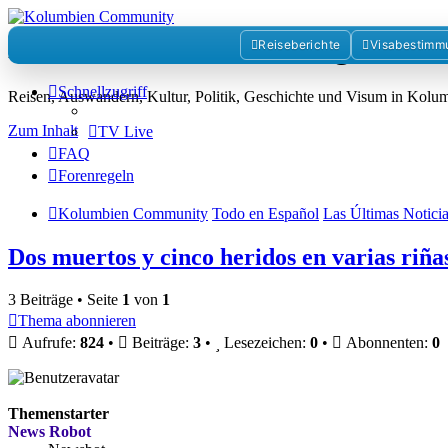
Kolumbienforum - Das grosse 
Reiseberichte
Visabestimm
Schnellzugriff
Reisen, Auswandern, Kultur, Politik, Geschichte und Visum in Kol
Zum Inhalt
TV Live
FAQ
Forenregeln
Kolumbien Community
Todo en Español
Las Últimas Notici
Dos muertos y cinco heridos en varias riña
3 Beiträge • Seite
1
von
1
Thema abonnieren
Aufrufe:
824
•
Beiträge:
3
•
Lesezeichen:
0
•
Abonnenten:
0
Themenstarter
News Robot