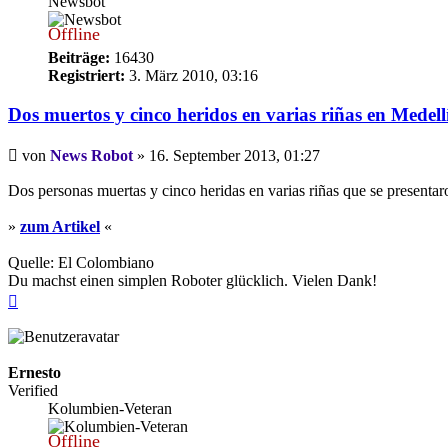
Newsbot
Offline
Beiträge:
16430
Registriert:
3. März 2010, 03:16
Dos muertos y cinco heridos en varias riñas en Medell
Beitrag
von
News Robot
»
16. September 2013, 01:27
Dos personas muertas y cinco heridas en varias riñas que se presentar
»
zum Artikel
«
Quelle: El Colombiano
Du machst einen simplen Roboter glücklich. Vielen Dank!
Nach
oben
Ernesto
Verified
Kolumbien-Veteran
Offline