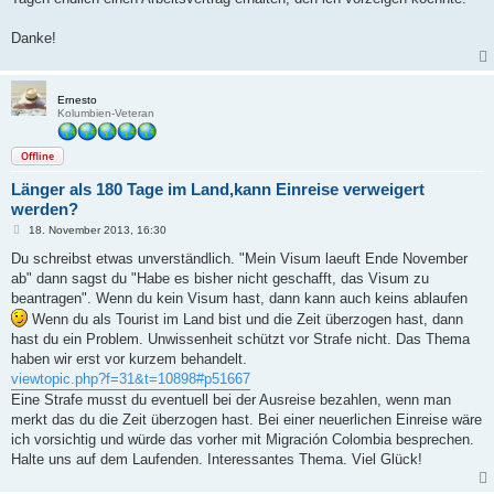
Danke!
Ernesto
Kolumbien-Veteran
Offline
Länger als 180 Tage im Land,kann Einreise verweigert
werden?
B
18. November 2013, 16:30
e
i
Du schreibst etwas unverständlich. "Mein Visum laeuft Ende November
t
ab" dann sagst du "Habe es bisher nicht geschafft, das Visum zu
r
a
beantragen". Wenn du kein Visum hast, dann kann auch keins ablaufen
g
Wenn du als Tourist im Land bist und die Zeit überzogen hast, dann
hast du ein Problem. Unwissenheit schützt vor Strafe nicht. Das Thema
haben wir erst vor kurzem behandelt.
viewtopic.php?f=31&t=10898#p51667
Eine Strafe musst du eventuell bei der Ausreise bezahlen, wenn man
merkt das du die Zeit überzogen hast. Bei einer neuerlichen Einreise wäre
ich vorsichtig und würde das vorher mit Migración Colombia besprechen.
Halte uns auf dem Laufenden. Interessantes Thema. Viel Glück!