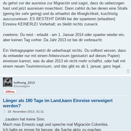
a
du gehst vor der ausreise zur Migración und sagst, dass du ueberzogen
g
hast und jetzt ausreisen moechtest. Dann zahlst du bei denen eine Strafe
(gering bis sehr gering) und du erhaeltst die Moeglichkeit, kurzfristig
auszuzureisen. ES BESTEHT DANN bei der spaeteren (erlaubten)
Einreise KEINERLEI Vorbehalt; es bleibt nichts zurueck.
zweitens: Du reist - erlaubt - am 1. Januar 2014 oder spaeter wieder ein,
aber keinen Tag vorher. Da Jahr 2013 ist bei dir verbraucht.
Ein Vertragspapier nuetzt dir ueberhaupt nichts. Du solltest wissen, dass
du entweder nur mit einem Arbeisvisum (gestuetzt auf dieses Papier)
einreisen kannst, was du aber 2013 eh nicht mehr schaffst, oder halt mit
einem neuen Touristenvisum, und das gibt es ab 1. januar, ganz legal..
hoffnung_2013
Ehemalige/r
Offline
Länger als 180 Tage im Land,kann Einreise verweigert
werden?
B
19. November 2013, 01:11
e
i
..zaudern hat keine Sinn.
t
Mach mas Ernesto sagt und spreche mal Migración Colombia.
r
a
Ich halte es immer für besser, die Sache aktiv zu machen.