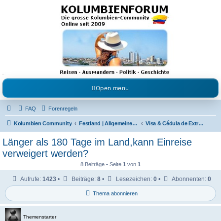
Kolumbienforum - Das
grosse Forum der
Freunde Kolumbiens
Reisen, Auswandern, Kultur, Politik, Geschichte und Visum in Kolumbien und Venezuela.
Austausch, Erfahrungen und Gemeinschaft im Kolumbienforum
Open menu
FAQ
Forenregeln
Kolumbien Community
Festland | Allgemeine Fragen
Visa & Cédula de Extranjería
Länger als 180 Tage im Land,kann Einreise
verweigert werden?
8 Beiträge • Seite
1
von
1
Aufrufe:
1423
•
Beiträge:
8
•
Lesezeichen:
0
•
Abonnenten:
0
Thema abonnieren
Themenstarter