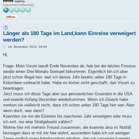
saphiry
Kolumbien-Infizierte(r)
Offline
Länger als 180 Tage im Land,kann Einreise verweigert
werden?
B
18. November 2013, 16:09
e
i
Hi,
t
r
a
Frage- Mein Visum laeuft Ende November ab, hab bei der letzten Einreise
g
wieder einen Drei-Monats-Stempel bekommen. Eigentlich bin ich aber
jetzt schon illegal hier, weil ich dieses Jahr bereits ueber 180 Tage in
Kolumbien verbracht habe. Habe es bisher nicht geschafft, das Visum zu
beantragen.
Jetzt muss ich diese Tage aber aus persoenlichen Gruenden in die USA
und wuerde Anfang Dezember wiederkommen. Wenn ich Glueck habe
merken sie vielleicht nicht, dass ich schon ueber 180 Tage hier war- Aber
wenn doch, was dann?
Koennten sie mir die Einreise bis naechstes Jahr verweigern oder muss
ich evtl. nur eine Strafgebuehr zahlen?
Wohne hier mit meinem Freund zusammen, der koennte also im Notfall
bezeugen dass er mit mir hier wohnt, ausserdem habe ich vor wenigen
Tagen endlich einen Arbeitsvertrag erhalten, den ich vorzeigen koennte.