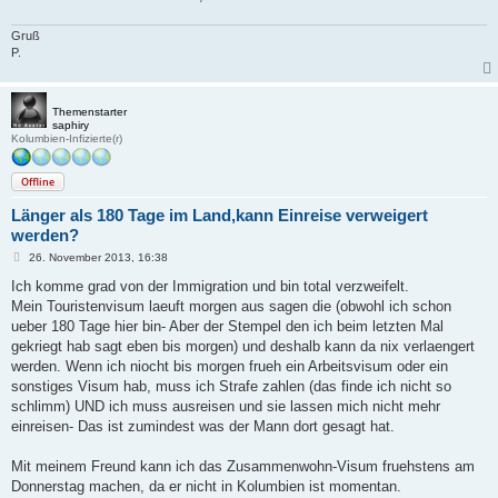
g
Gruß
P.
Themenstarter
saphiry
Kolumbien-Infizierte(r)
Offline
Länger als 180 Tage im Land,kann Einreise verweigert
werden?
B
26. November 2013, 16:38
e
i
Ich komme grad von der Immigration und bin total verzweifelt.
t
Mein Touristenvisum laeuft morgen aus sagen die (obwohl ich schon
r
a
ueber 180 Tage hier bin- Aber der Stempel den ich beim letzten Mal
g
gekriegt hab sagt eben bis morgen) und deshalb kann da nix verlaengert
werden. Wenn ich niocht bis morgen frueh ein Arbeitsvisum oder ein
sonstiges Visum hab, muss ich Strafe zahlen (das finde ich nicht so
schlimm) UND ich muss ausreisen und sie lassen mich nicht mehr
einreisen- Das ist zumindest was der Mann dort gesagt hat.
Mit meinem Freund kann ich das Zusammenwohn-Visum fruehstens am
Donnerstag machen, da er nicht in Kolumbien ist momentan.