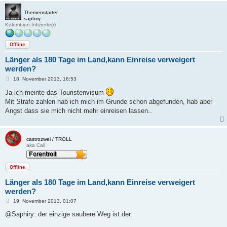
Themenstarter
saphiry
Kolumbien-Infizierte(r)
Offline
Länger als 180 Tage im Land,kann Einreise verweigert
werden?
B
18. November 2013, 16:53
e
i
Ja ich meinte das Touristenvisum
t
Mit Strafe zahlen hab ich mich im Grunde schon abgefunden, hab aber
r
a
Angst dass sie mich nicht mehr einreisen lassen..
g
castrozwei / TROLL
aka Cali
Offline
Länger als 180 Tage im Land,kann Einreise verweigert
werden?
B
19. November 2013, 01:07
e
i
@Saphiry: der einzige saubere Weg ist der:
t
r