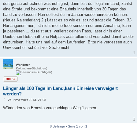
g
dort genau aufrechnen was richtig ist, dann bist du illegal im Land, zahlst
eine Strafe und bekommst eine Erlaubnis innerhalb von 30 Tagen das
Land zu verlassen. Nun solltest du im Januar wieder einreisen können.
(Neues Kalenderjahr) 2.) Lässt es so wie es ist und trägst die Folgen. 3.)
Nur angenommen, ist nicht meine Idee sondern nur eine Annahme, kann
ja passieren ... du reist aus, verlierst deinen Pass, lässt dir in einer
Deutschen Botschaft eine Notpass ausstellen und versuchst damit wieder
einzureisen. Halte uns mal auf dem Laufenden. Bitte nie vergessen auch
Unwissenheit schützt vor Strafe nicht.
Wanderer
Kolumbien-Süchtige(r)
Offline
Länger als 180 Tage im Land,kann Einreise verweigert
werden?
B
26. November 2013, 21:08
e
i
Würde den von Ernesto vorgeschlagen Weg 1 gehen.
t
r
a
g
8 Beiträge • Seite
1
von
1