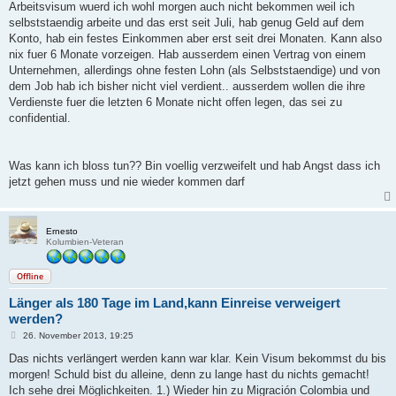
Arbeitsvisum wuerd ich wohl morgen auch nicht bekommen weil ich
selbststaendig arbeite und das erst seit Juli, hab genug Geld auf dem
Konto, hab ein festes Einkommen aber erst seit drei Monaten. Kann also
nix fuer 6 Monate vorzeigen. Hab ausserdem einen Vertrag von einem
Unternehmen, allerdings ohne festen Lohn (als Selbststaendige) und von
dem Job hab ich bisher nicht viel verdient.. ausserdem wollen die ihre
Verdienste fuer die letzten 6 Monate nicht offen legen, das sei zu
confidential.
Was kann ich bloss tun?? Bin voellig verzweifelt und hab Angst dass ich
jetzt gehen muss und nie wieder kommen darf
Ernesto
Kolumbien-Veteran
Offline
Länger als 180 Tage im Land,kann Einreise verweigert
werden?
B
26. November 2013, 19:25
e
i
Das nichts verlängert werden kann war klar. Kein Visum bekommst du bis
t
morgen! Schuld bist du alleine, denn zu lange hast du nichts gemacht!
r
a
Ich sehe drei Möglichkeiten. 1.) Wieder hin zu Migración Colombia und