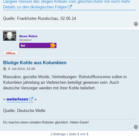
i
Längere Version des obigen Artikels vom gleichen Autor mit noch mehr
t
Details zu den ökologischen Folgen
r
a
g
Quelle: Frankfurter Rundschau, 02.06.14
News Robot
Newsbot
Offline
Blutige Kohle aus Kolumbien
B
9. Juli 2014, 22:28
e
i
Massaker, gezielte Morde, Vertreibungen: Rohstoffkonzerne sollen in
t
Kolumbien jahrelang an Verbrechen beteiligt gewesen sein. Auch
r
a
deutsche Versorger werden mit ihrer Kohle beliefert.
g
»
weiterlesen
«
Quelle: Deutsche Welle
Du machst einen simplen Roboter glücklich. Vielen Dank!
3 Beiträge • Seite
1
von
1