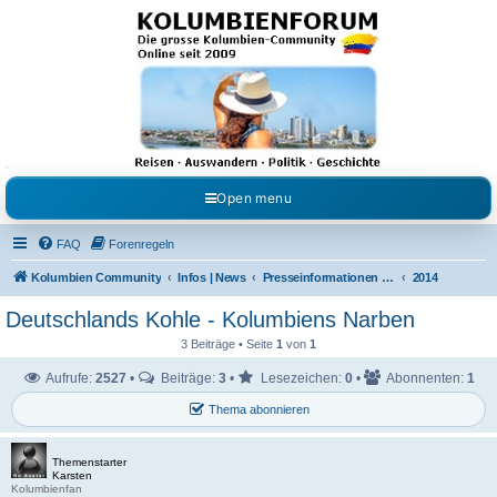
Kolumbienforum - Das
grosse Forum der
Freunde Kolumbiens
Reisen, Auswandern, Kultur, Politik, Geschichte und Visum in Kolumbien und Venezuela.
Austausch, Erfahrungen und Gemeinschaft im Kolumbienforum
Open menu
FAQ
Forenregeln
Kolumbien Community
Infos | News
Presseinformationen & Neuigkeiten
2014
Deutschlands Kohle - Kolumbiens Narben
3 Beiträge • Seite
1
von
1
Aufrufe:
2527
•
Beiträge:
3
•
Lesezeichen:
0
•
Abonnenten:
1
Thema abonnieren
Themenstarter
Karsten
Kolumbienfan