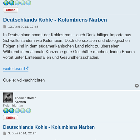
Offline
Deutschlands Kohle - Kolumbiens Narben
B
13. April 2014, 17:45
e
i
In Deutschland boomt der Kohlestrom – auch Dank billiger Importe aus
t
Schwellenländern wie Kolumbien. Doch die sozialen und ökologischen
r
a
Folgen sind in dem südamerikanischen Land nicht zu übersehen.
g
Während internationale Konzerne gute Geschäfte machen, leiden Bauern
vorort unter Ernteausfällen und Gesundheitsschäden.
weiterlesen
Quelle: vdi-nachrichten
Themenstarter
Karsten
Kolumbienfan
Offline
Deutschlands Kohle - Kolumbiens Narben
B
3. Juni 2014, 22:24
e