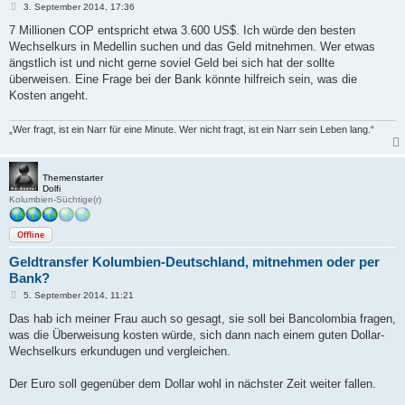
B
3. September 2014, 17:36
e
i
7 Millionen COP entspricht etwa 3.600 US$. Ich würde den besten
t
Wechselkurs in Medellin suchen und das Geld mitnehmen. Wer etwas
r
a
ängstlich ist und nicht gerne soviel Geld bei sich hat der sollte
g
überweisen. Eine Frage bei der Bank könnte hilfreich sein, was die
Kosten angeht.
„Wer fragt, ist ein Narr für eine Minute. Wer nicht fragt, ist ein Narr sein Leben lang.“
Themenstarter
Dolfi
Kolumbien-Süchtige(r)
Offline
Geldtransfer Kolumbien-Deutschland, mitnehmen oder per
Bank?
B
5. September 2014, 11:21
e
i
Das hab ich meiner Frau auch so gesagt, sie soll bei Bancolombia fragen,
t
was die Überweisung kosten würde, sich dann nach einem guten Dollar-
r
a
Wechselkurs erkundugen und vergleichen.
g
Der Euro soll gegenüber dem Dollar wohl in nächster Zeit weiter fallen.