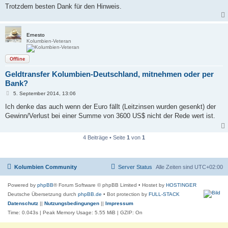
Trotzdem besten Dank für den Hinweis.
Ernesto
Kolumbien-Veteran
Offline
Geldtransfer Kolumbien-Deutschland, mitnehmen oder per
Bank?
B
5. September 2014, 13:06
e
i
Ich denke das auch wenn der Euro fällt (Leitzinsen wurden gesenkt) der
t
Gewinn/Verlust bei einer Summe von 3600 US$ nicht der Rede wert ist.
r
a
g
4 Beiträge • Seite
1
von
1
Kolumbien Community
Server Status
Alle Zeiten sind
UTC+02:00
Powered by
phpBB
® Forum Software © phpBB Limited
• Hostet by
HOSTINGER
Deutsche Übersetzung durch
phpBB.de
• Bot protection by
FULL-STACK
Datenschutz
||
Nutzungsbedingungen
||
Impressum
Time: 0.043s
| Peak Memory Usage: 5.55 MiB | GZIP: On