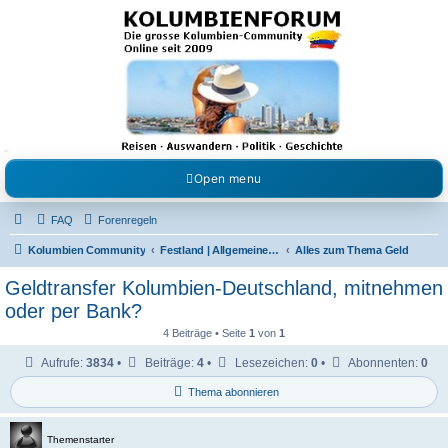
Kolumbienforum - Das
grosse Forum der
Freunde Kolumbiens
Reisen, Auswandern, Kultur, Politik, Geschichte und Visum in Kolumbien und Venezuela.
Austausch, Erfahrungen und Gemeinschaft im Kolumbienforum
Open menu
FAQ
Forenregeln
Kolumbien Community
Festland | Allgemeine Fragen
Alles zum Thema Geld
Geldtransfer Kolumbien-Deutschland, mitnehmen
oder per Bank?
4 Beiträge • Seite
1
von
1
Aufrufe:
3834
•
Beiträge:
4
•
Lesezeichen:
0
•
Abonnenten:
0
Thema abonnieren
Themenstarter