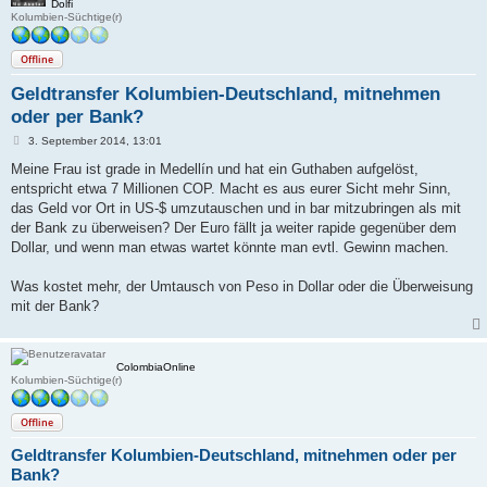
Dolfi
Kolumbien-Süchtige(r)
Offline
Geldtransfer Kolumbien-Deutschland, mitnehmen
oder per Bank?
B
3. September 2014, 13:01
e
i
Meine Frau ist grade in Medellín und hat ein Guthaben aufgelöst,
t
entspricht etwa 7 Millionen COP. Macht es aus eurer Sicht mehr Sinn,
r
a
das Geld vor Ort in US-$ umzutauschen und in bar mitzubringen als mit
g
der Bank zu überweisen? Der Euro fällt ja weiter rapide gegenüber dem
Dollar, und wenn man etwas wartet könnte man evtl. Gewinn machen.
Was kostet mehr, der Umtausch von Peso in Dollar oder die Überweisung
mit der Bank?
ColombiaOnline
Kolumbien-Süchtige(r)
Offline
Geldtransfer Kolumbien-Deutschland, mitnehmen oder per
Bank?