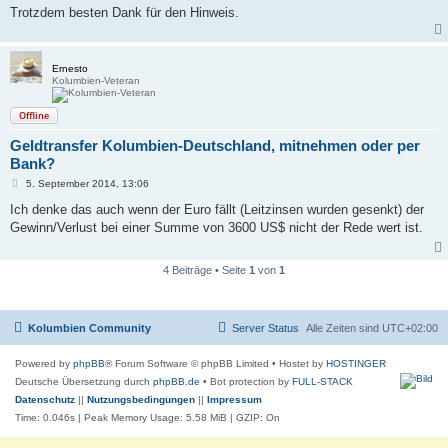
Trotzdem besten Dank für den Hinweis.
Ernesto
Kolumbien-Veteran
Offline
Geldtransfer Kolumbien-Deutschland, mitnehmen oder per
Bank?
B
5. September 2014, 13:06
e
i
Ich denke das auch wenn der Euro fällt (Leitzinsen wurden gesenkt) der
t
Gewinn/Verlust bei einer Summe von 3600 US$ nicht der Rede wert ist.
r
a
g
4 Beiträge • Seite
1
von
1
Kolumbien Community
Server Status
Alle Zeiten sind
UTC+02:00
Powered by
phpBB
® Forum Software © phpBB Limited
• Hostet by
HOSTINGER
Deutsche Übersetzung durch
phpBB.de
• Bot protection by
FULL-STACK
Datenschutz
||
Nutzungsbedingungen
||
Impressum
Time: 0.046s
| Peak Memory Usage: 5.58 MiB | GZIP: On