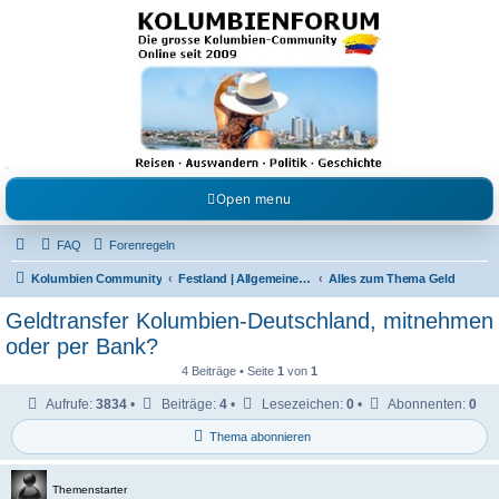
Kolumbienforum - Das
grosse Forum der
Freunde Kolumbiens
Reisen, Auswandern, Kultur, Politik, Geschichte und Visum in Kolumbien und Venezuela.
Austausch, Erfahrungen und Gemeinschaft im Kolumbienforum
Open menu
FAQ
Forenregeln
Kolumbien Community
Festland | Allgemeine Fragen
Alles zum Thema Geld
Geldtransfer Kolumbien-Deutschland, mitnehmen
oder per Bank?
4 Beiträge • Seite
1
von
1
Aufrufe:
3834
•
Beiträge:
4
•
Lesezeichen:
0
•
Abonnenten:
0
Thema abonnieren
Themenstarter