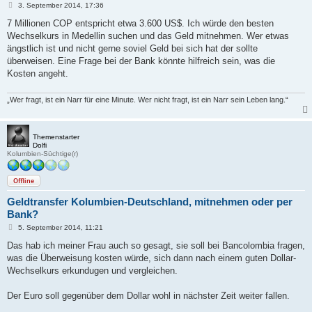
B
3. September 2014, 17:36
e
i
7 Millionen COP entspricht etwa 3.600 US$. Ich würde den besten
t
Wechselkurs in Medellin suchen und das Geld mitnehmen. Wer etwas
r
a
ängstlich ist und nicht gerne soviel Geld bei sich hat der sollte
g
überweisen. Eine Frage bei der Bank könnte hilfreich sein, was die
Kosten angeht.
„Wer fragt, ist ein Narr für eine Minute. Wer nicht fragt, ist ein Narr sein Leben lang.“
Themenstarter
Dolfi
Kolumbien-Süchtige(r)
Offline
Geldtransfer Kolumbien-Deutschland, mitnehmen oder per
Bank?
B
5. September 2014, 11:21
e
i
Das hab ich meiner Frau auch so gesagt, sie soll bei Bancolombia fragen,
t
was die Überweisung kosten würde, sich dann nach einem guten Dollar-
r
a
Wechselkurs erkundugen und vergleichen.
g
Der Euro soll gegenüber dem Dollar wohl in nächster Zeit weiter fallen.