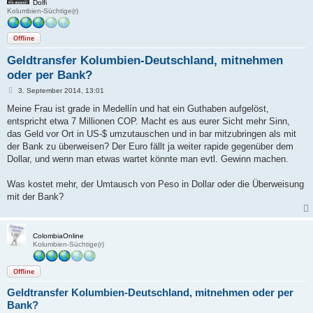
Dolfi
Kolumbien-Süchtige(r)
Offline
Geldtransfer Kolumbien-Deutschland, mitnehmen
oder per Bank?
B
3. September 2014, 13:01
e
i
Meine Frau ist grade in Medellín und hat ein Guthaben aufgelöst,
t
entspricht etwa 7 Millionen COP. Macht es aus eurer Sicht mehr Sinn,
r
a
das Geld vor Ort in US-$ umzutauschen und in bar mitzubringen als mit
g
der Bank zu überweisen? Der Euro fällt ja weiter rapide gegenüber dem
Dollar, und wenn man etwas wartet könnte man evtl. Gewinn machen.
Was kostet mehr, der Umtausch von Peso in Dollar oder die Überweisung
mit der Bank?
ColombiaOnline
Kolumbien-Süchtige(r)
Offline
Geldtransfer Kolumbien-Deutschland, mitnehmen oder per
Bank?