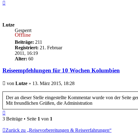
Nach
oben
Lutze
Gesperrt
Offline
Beiträge:
211
Registriert:
21. Februar
2011, 16:19
Alter:
60
Reiseempfehlungen für 10 Wochen Kolumbien
Beitrag
von
Lutze
»
13. März 2015, 18:28
Der an dieser Stelle eingestellte Kommentar wurde von der Seite g
Mit freundlichen Grüßen, die Administration
Nach
oben
3 Beiträge • Seite
1
von
1
Zurück zu „Reisevorbereitungen & Reiseerfahrungen“