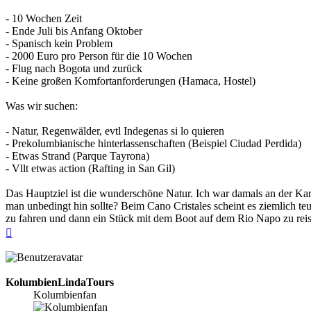
- 10 Wochen Zeit
- Ende Juli bis Anfang Oktober
- Spanisch kein Problem
- 2000 Euro pro Person für die 10 Wochen
- Flug nach Bogota und zurück
- Keine großen Komfortanforderungen (Hamaca, Hostel)
Was wir suchen:
- Natur, Regenwälder, evtl Indegenas si lo quieren
- Prekolumbianische hinterlassenschaften (Beispiel Ciudad Perdida)
- Etwas Strand (Parque Tayrona)
- Vllt etwas action (Rafting in San Gil)
Das Hauptziel ist die wunderschöne Natur. Ich war damals an der K
man unbedingt hin sollte? Beim Cano Cristales scheint es ziemlich te
zu fahren und dann ein Stück mit dem Boot auf dem Rio Napo zu reisen
Nach
oben
KolumbienLindaTours
Kolumbienfan