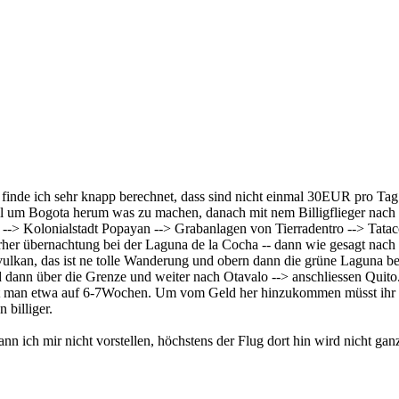
inde ich sehr knapp berechnet, dass sind nicht einmal 30EUR pro Tag
ll um Bogota herum was zu machen, danach mit nem Billigflieger nach
i --> Kolonialstadt Popayan --> Grabanlagen von Tierradentro --> Tata
her übernachtung bei der Laguna de la Cocha -- dann wie gesagt nach 
vulkan, das ist ne tolle Wanderung und obern dann die grüne Laguna be
 dann über die Grenze und weiter nach Otavalo --> anschliessen Quito
 man etwa auf 6-7Wochen. Um vom Geld her hinzukommen müsst ihr auf
 billiger.
kann ich mir nicht vorstellen, höchstens der Flug dort hin wird nicht ga