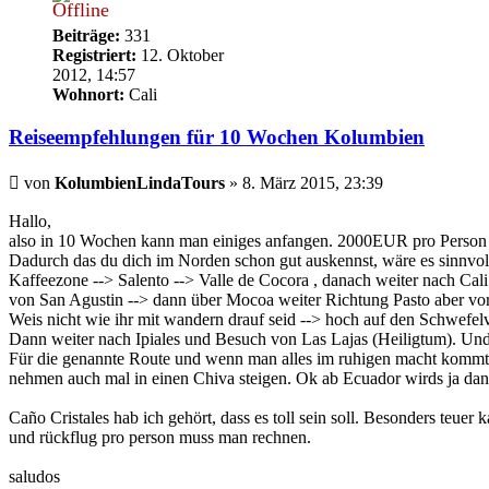
Offline
Beiträge:
331
Registriert:
12. Oktober
2012, 14:57
Wohnort:
Cali
Reiseempfehlungen für 10 Wochen Kolumbien
Beitrag
von
KolumbienLindaTours
»
8. März 2015, 23:39
Hallo,
also in 10 Wochen kann man einiges anfangen. 2000EUR pro Person f
Dadurch das du dich im Norden schon gut auskennst, wäre es sinnvo
Kaffeezone --> Salento --> Valle de Cocora , danach weiter nach Cal
von San Agustin --> dann über Mocoa weiter Richtung Pasto aber vor
Weis nicht wie ihr mit wandern drauf seid --> hoch auf den Schwefel
Dann weiter nach Ipiales und Besuch von Las Lajas (Heiligtum). Und
Für die genannte Route und wenn man alles im ruhigen macht kommt
nehmen auch mal in einen Chiva steigen. Ok ab Ecuador wirds ja dann
Caño Cristales hab ich gehört, dass es toll sein soll. Besonders teuer 
und rückflug pro person muss man rechnen.
saludos