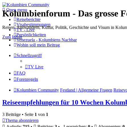
Open menu
Kolumbienforum - Das grosse 
Reiseberichte
Visabestimmungen
Reisen, Auswandern, Kultur, Politik, Geschichte und Visum in Kol
TV - Live
Persönlichkeiten
Zum Inhalt
Venezuela - Kolumbiens Nachbar
Wohin soll mein Beitrag
Schnellzugriff
TV Live
FAQ
Forenregeln
Kolumbien Community
Festland | Allgemeine Fragen
Reisev
Reiseempfehlungen für 10 Wochen Kolum
3 Beiträge • Seite
1
von
1
Thema abonnieren
Aufrufe:
715
•
Beiträge:
3
•
Lesezeichen:
0
•
Abonnenten:
0