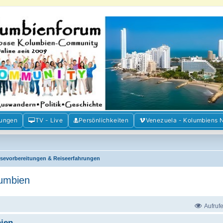
m der Freunde Kolumbiens
ien und Venezuela. Austausch, Erfahrungen und Gemeinschaft im Kolumbienforum
mungen
TV - Live
Persönlichkeiten
Venezuela - Kolumbiens 
isevorbereitungen & Reiseerfahrungen
umbien
Aufruf
ien