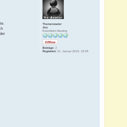
te.
Themenstarter
Jino
ch
Kolumbien-Neuling
der
Offline
Beiträge:
2
Registriert:
21. Januar 2015, 16:05