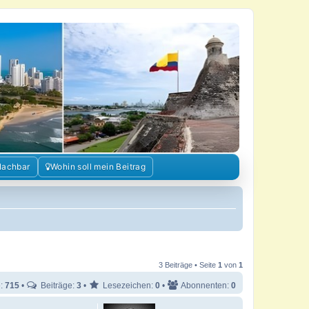
Nachbar
Wohin soll mein Beitrag
3 Beiträge • Seite
1
von
1
e:
715
•
Beiträge:
3
•
Lesezeichen:
0
•
Abonnenten:
0