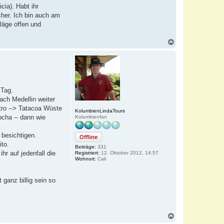
ia). Habt ihr
cher. Ich bin auch am
läge offen und
N
a
c
h
o
b
e
 Tag.
n
ach Medellin weiter
tro --> Tatacoa Wüste
KolumbienLindaTours
ocha -- dann wie
Kolumbienfan
 besichtigen.
Offline
ito.
Beiträge:
331
 auf jedenfall die
Registriert:
12. Oktober 2012, 14:57
Wohnort:
Cali
 ganz billig sein so
N
a