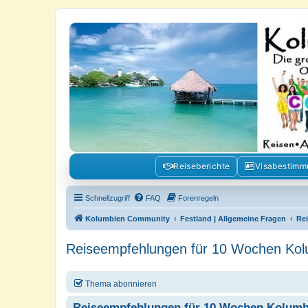
Kolumbienforum - Das grosse Foru
Reisen, Auswandern, Kultur, Politik, Geschichte und Visum in Kolumb
Reiseberichte
Visabestim
Schnellzugriff
FAQ
Forenregeln
Kolumbien Community
Festland | Allgemeine Fragen
Re
Reiseempfehlungen für 10 Wochen Kol
Thema abonnieren
Reiseempfehlungen für 10 Wochen Kolumb