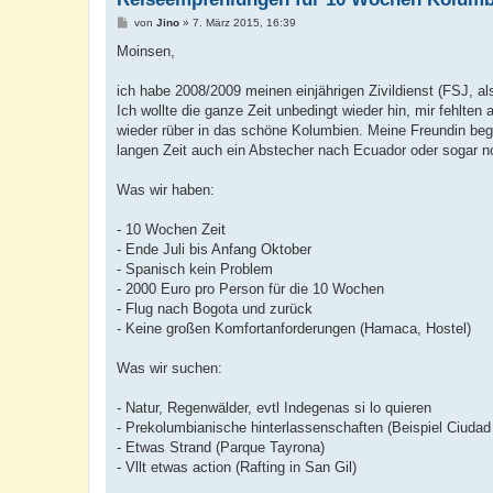
B
von
Jino
»
7. März 2015, 16:39
e
i
Moinsen,
t
r
a
ich habe 2008/2009 meinen einjährigen Zivildienst (FSJ, a
g
Ich wollte die ganze Zeit unbedingt wieder hin, mir fehlten
wieder rüber in das schöne Kolumbien. Meine Freundin begl
langen Zeit auch ein Abstecher nach Ecuador oder sogar noc
Was wir haben:
- 10 Wochen Zeit
- Ende Juli bis Anfang Oktober
- Spanisch kein Problem
- 2000 Euro pro Person für die 10 Wochen
- Flug nach Bogota und zurück
- Keine großen Komfortanforderungen (Hamaca, Hostel)
Was wir suchen:
- Natur, Regenwälder, evtl Indegenas si lo quieren
- Prekolumbianische hinterlassenschaften (Beispiel Ciudad
- Etwas Strand (Parque Tayrona)
- Vllt etwas action (Rafting in San Gil)