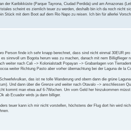
an der Karibikküste (Parque Tayrona, Ciudad Perdida) und am Amazonas (Letic
tales scheint es ziemlich teuer zu werden, deshalb bin ich da noch nicht si
 Stück mit dem Boot auf dem Rio Napo zu reisen. Ich bin für allerlei Vorsch
o Person finde ich sehr knapp berechnet, dass sind nicht einmal 30EUR pro
es sinnvoll um Bogota herum was zu machen, danach mit nem Billigflieger n
ach weiter nach Cali --> Kolonialstadt Popayan --> Grabanlagen von Tierraden
ocoa weiter Richtung Pasto aber vorher übernachtung bei der Laguna de la C
n Schwefelvulkan, das ist ne tolle Wanderung und obern dann die grüne Laguna
tum). Und dann über die Grenze und weiter nach Otavalo --> anschliessen Qu
acht kommt man etwa auf 6-7Wochen. Um vom Geld her hinzukommen müsst ihr
k ab Ecuador wirds ja dann billiger.
ders teuer kann ich mir nicht vorstellen, höchstens der Flug dort hin wird nicht
hnen.