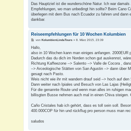
Das Hauptziel ist die wunderschöne Natur. Ich war damals 
Empfehlungen, wo man unbedingt hin sollte? Beim Cano Cris
überlegen mit dem Bus nach Ecuador zu fahren und dann ein
dankbar.
Reiseempfehlungen für 10 Wochen Kolumbien
B
von
KolumbienLindaTours
»
8. März 2015, 23:39
e
i
Hallo,
t
also in 10 Wochen kann man einiges anfangen. 2000EUR pr
r
a
Dadurch das du dich im Norden schon gut auskennst, wäre 
g
Richtung Kaffeezone --> Salento --> Valle de Cocora , dan
--> Arceologische Stätten von San Agustin --> dann über M
gesagt nach Pasto.
Weis nicht wie ihr mit wandern drauf seid --> hoch auf de
Dann weiter nach Ipiales und Besuch von Las Lajas (Heilig
Für die genannte Route und wenn man alles im ruhigen m
billisgten Busse nehmen auch mal in einen Chiva steigen. O
Caño Cristales hab ich gehört, dass es toll sein soll. Beson
400.000COP für hin und rückflug pro person muss man rec
saludos