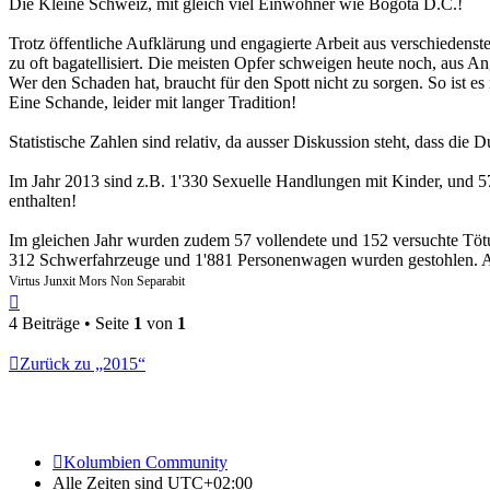
Die Kleine Schweiz, mit gleich viel Einwohner wie Bogota D.C.!
Trotz öffentliche Aufklärung und engagierte Arbeit aus verschiedenster
zu oft bagatellisiert. Die meisten Opfer schweigen heute noch, aus 
Wer den Schaden hat, braucht für den Spott nicht zu sorgen. So ist e
Eine Schande, leider mit langer Tradition!
Statistische Zahlen sind relativ, da ausser Diskussion steht, dass die 
Im Jahr 2013 sind z.B. 1'330 Sexuelle Handlungen mit Kinder, und 571
enthalten!
Im gleichen Jahr wurden zudem 57 vollendete und 152 versuchte Tötun
312 Schwerfahrzeuge und 1'881 Personenwagen wurden gestohlen. A
Virtus Junxit Mors Non Separabit
Nach
oben
4 Beiträge • Seite
1
von
1
Zurück zu „2015“
Kolumbien Community
Alle Zeiten sind
UTC+02:00