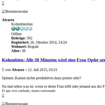
Nach
oben
Alvarez
Kolumbienfan
Offline
Beiträge:
392
Registriert:
26. Oktober 2014, 14:24
Wohnort:
Bogotá
Alter:
38
Kolumbien: Alle 30 Minuten wird eine Frau Opfer sex
Beitrag
von
Alvarez
»
12. Juli 2015, 03:21
Spinner..Kannst nichts produktives dazu posten oder?
Na mal sehen was ist, wenn es deine Frau trifft oder jemand aus der 
El que vive confiado, muere traicionado
Nach
oben