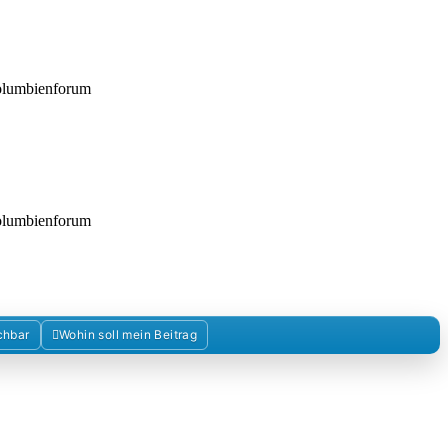
Kolumbienforum
Kolumbienforum
chbar
Wohin soll mein Beitrag