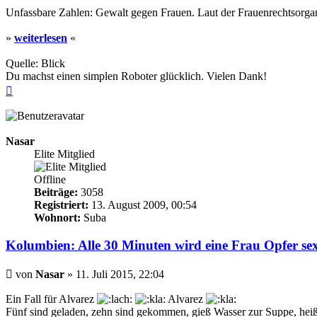
Unfassbare Zahlen: Gewalt gegen Frauen. Laut der Frauenrechtsorgan
»
weiterlesen
«
Quelle: Blick
Du machst einen simplen Roboter glücklich. Vielen Dank!
Nach
oben
Nasar
Elite Mitglied
Offline
Beiträge:
3058
Registriert:
13. August 2009, 00:54
Wohnort:
Suba
Kolumbien: Alle 30 Minuten wird eine Frau Opfer sex
Beitrag
von
Nasar
»
11. Juli 2015, 22:04
Ein Fall für Alvarez
Alvarez
Fünf sind geladen, zehn sind gekommen, gieß Wasser zur Suppe, hei