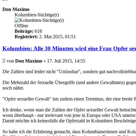
Don Maximo
Kolumbien-Süchtige(r)
Offline
Beiträge:
618
Registriert:
2. Mai 2015, 01:51
Kolumbien: Alle 30 Minuten wird eine Frau Opfer sex
Beitrag
von
Don Maximo
»
17. Juli 2015, 14:55
Die Zahlen sind leider nicht "Unfassbar", sondern gut nachvollziehbar, 
Die Mehrzahl der Sexuelle Übergriffe (und andere Gewalttaten) gegen
noch nährt.
"Opfer sexueller Gewalt" ists zudem einen Terminus, der eine breite P
Ich denke, wenn man die Zahlen der Opfer sexueller Gewalt betrachte
wenn überhaupt - nur irrelevant von jene in Europa oder USA unters
Damit möchte ich keinesfalls die Opferzahl in Kolumbien Beschönige
So habe ich die Erfahrung gemacht, dass Kolumbianerinnen und Kolumbi