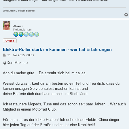
Virtus Junxit Mors Non Separabit
Alvarez
Kolumbienfan
Offline
Elektro-Roller stark im kommen - wer hat Erfahrungen
B
21. Juli 2015, 00:09
e
i
@Don Maximo
t
r
a
Ach du meine güte... Da streubt sich bei mir alles.
g
Weisst du was... kauf dir am besten so ein Teil und freu dich, dass du
keinen einzigen Service selbst machen kannst und
deine Batterie dich durchaus schnell im Stich lässt.
Ich restauriere Mopeds, Tune und das schon seit paar Jahren... War auch
Mitglied in einem Motorrad Club.
Für mich ist es der letzte Husten! Ich sehe diese Elektro China dinger
hier jeden Tag auf der Straße und es ist eine Krankheit!