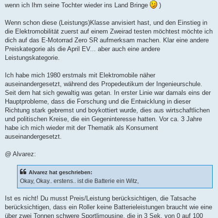
wenn ich Ihm seine Tochter wieder ins Land Bringe
)
Wenn schon diese (Leistungs)Klasse anvisiert hast, und den Einstieg in
die Elektromobilität zuerst auf einem Zweirad testen möchtest möchte ich
dich auf das E-Motorrad Zero SR aufmerksam machen. Klar eine andere
Preiskategorie als die April EV... aber auch eine andere
Leistungskategorie.
Ich habe mich 1980 erstmals mit Elektromobile näher
auseinandergesetzt, während des Propedeutikum der Ingenieurschule.
Seit dem hat sich gewaltig was getan. In erster Linie war damals eins der
Hauptprobleme, dass die Forschung und die Entwicklung in dieser
Richtung stark gebremst und boykottiert wurde, dies aus wirtschaftlichen
und politischen Kreise, die ein Gegeninteresse hatten. Vor ca. 3 Jahre
habe ich mich wieder mit der Thematik als Konsument
auseinandergesetzt.
@ Alvarez:
Alvarez hat geschrieben:
Okay, Okay.. erstens.. ist die Batterie ein Witz,
Ist es nicht! Du musst Preis/Leistung berücksichtigen, die Tatsache
berücksichtigen, dass ein Roller keine Batterieleistungen braucht wie eine
über zwei Tonnen schwere Sportlimousine, die in 3 Sek. von 0 auf 100