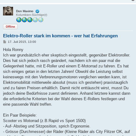
Don Maximo
Kolumbien-Süchtige(r)
Offline
Elektro-Roller stark im kommen - wer hat Erfahrungen
B
17. Juli 2015, 13:00
e
i
Hola Ronny
t
Ich war grundsätzlich eher skeptisch eingestellt, gegenüber Elektroroller.
r
a
Dies hat sich jedoch rasch geändert, nachdem ich ein paar mal die
g
Gelegenheit hatte, mit E-Roller und einem E-Motorrad zu fahren. Es hat
sich einiges getan in den letzten Jahren! Obwohl die Leistung selbst
keineswegs mit den Verbrennungsmotoren verglichen werden kann, ist
Elektromobilität mittlerweile absolut (muss ich gestehen) praxistauglich
und zu fairen Preisen erhältlich. Damit nicht enttäuscht wirst, musst Du
jedoch deine Bedürfnisse zuerst definieren. Anhand letztere kannst dann
die erforderliche Kriterien bei der Wahl deines E-Rollers festlegen und
eine passende Wahl treffen.
Ein Paar Beispiele:
Scooter vs Motorrad (z.B.Rapid vs Sport 1500)
- Auf- Abstieg und Sitzposition, sprich Ergonomie.
- Grösse (Durchmesser) der Räder (Kleine Räder als City Flitzer OK, auf