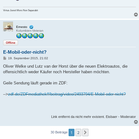
Virtus Junxit Mors Non Separabit
Ernesto
Kolumbien-Veteran
Offline
E-Mobil-oder-nicht?
B
19. September 2015, 21:02
e
i
Oliver Welke und Lutz van der Horst über die neuen Elektroautos, die
t
offensichtlich weder Käufer noch Hersteller haben möchten.
r
a
g
Geile Sendung läuft gerade im ZDF:
-->
zdf.de/ZDFmediathek#/beitrag/video/2493794/E-Mobil-oder-nicht?
Link entfernt da nicht mehr existent. Eisbaer - Moderator
1
2
Nächste
30 Beiträge