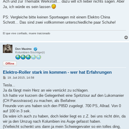
Ach und zur Thematik Werkstatt... dazu will ich lieber nichts sagen. Aber
Ja, ich würde es sein lassen
PS: Vergleiche bitte keinen Sportwagen mit einem Elektro China
Schrott... Das sind zwei vollkommen unterschiedliche paar Schuhe!
El que vive confiado, muere traicionado
Don Maximo
Kolumbien-Süchtige(r)
Offline
Elektro-Roller stark im kommen - wer hat Erfahrungen
B
19. Juli 2015, 14:58
e
i
Tesla...
t
Ja da fängt mein Herz an wie verrückt zu schlagen.
r
a
Ich hatte vor kurzem die Gelegenheit eine Spritztour auf den Lukomanier
g
(CH Passstrasse) zu machen, als Beifahrer.
Freunde von uns haben sich den P85D zugelegt. 700 PS, Allrad. Von 0
auf 100 in 3 sek.
Da wäre ich auch zu haben, doch leider liegt es z.Z. bei uns nicht drin, da
wir ja den Umzug nach Kolumbien ins Auge gefasst haben.
(Vielleicht schenkt uns dann ja mein Schwiegervater so ein tolles ding,