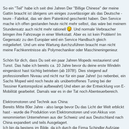
t
r
a
So ein "Teil" habe ich seit drei Jahren Der "Billige Chinese" der meine
g
Gattin braucht ist übrigens um einiges zuverlässiger als das Deutsche -
teure - Fabrikat, das wir dem Patenkind geschenkt haben. Den Service
mache ich offen gestanden heute nicht mehr selbst, das wäre bei meinem
Stundensatz auch nicht mehr rationell
. Und normale Verbraucher
bringen ihre Fahrzeuge in einer Werkstatt. Aber es ist kein Problem! Im
Gegensatz zu den Europäer wird ein Service Handbuch gleich
mitgeliefert. Und um eine Wartung durchzuführen braucht man nicht
meine Fachkenntnisse als Polymechaniker oder Maschineningenieur.
Schön für dich, dass Du seit ein paar Jahren Mopeds restaurierst und
Tunst. Das habe ich bereits ca. 10 Jahre bevor du deine erste Windeln
eingenässt hast tüchtig betrieben (ab 1978!). Dies steigend auf
professionellem Niveau und nicht nur für ein paar Jahre! (so nebenbei, ein
Sachs Moped wird noch heute als unübertroffenes Tuning bei der
Tessiner Kantonspolizei aufbewahrt) Und eben an der Entwicklung von E-
Mobilität gearbeitet. Damals war es in der Tat noch Abenteuerbereich.
Elektromotoren und Technik aus China:
Bereits Mitte 80er Jahre - also lange bevor Du das Licht der Welt erblickt
hast - wurde die Produktion von Elektromotoren und von Akkus von
renommierten Unternehmen aus der Schweiz und aus Deutschland nach
China expandiert und teils Ausgelagert.
Ich bin da bestens im Bilde, da ich durch die Firma Schindler Aufzüge