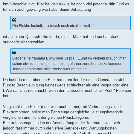
km/h beschleunigt. Klar bei den Akkus ist noch viel potential drin (und es
tut sich auch gewaltig was) aber deine Behauptung
Die Elektro technik ist einfach noch nicht so weit...!
ist absoluter Quatsch. Sie ist da, sie ist Marktreif und sie hat stark
steigende Absatzzahlen.
Lieber eine Yamaha BWIS oder Vespa... ...und im Verkehr braucht man
schon etwas Leistung um aus der gefahrenzone heraus zu kommen
Jeder der Motorrad fährt, weiss was ich meine.
Da hast du recht aber ein Elektromotorroller der neuen Generation steht
Puncto Beschleunigung keineswegs schlechter als eine Vespa oder eine
BWS da. Erst recht nicht, wenn den E-Scooter noch eine "Push" Funktion
hat.
Vergleicht man Roller (oder was auch immer) mit Verbrennungs- und
Elektromotoren, sollte man Fahrzeuge der gleiche Leistungskategorie
vergleichen und nicht der gleichen Preiskategorie.
Elektrofahrzeuge sind in der Anschaffung in der Tat teurer, was sich
jedoch fast immer durch die tiefere Betriebs- und Wartungskosten
ausgleicht oder sogar - auf langer Zeit - als Vorteilhaft auswirkt.