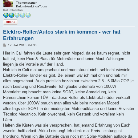
Themenstarter
KolumbienLindaTours
Kolumbienfan
Offline
Elektro-Roller/Autos stark im kommen - wer hat
Erfahrungen
B
17. Juli 2015, 04:33
e
i
Hier in Cali fahren die Leute sehr gern Moped, da es kaum regnet, nicht
t
kalt ist, kein Pico & Placa für Motorräder und keine Maut-Zahlungen -
r
a
liegen ja die Vorteile auf der Hand.
g
Hab ich in Cali mal umgeschaut und man staunt nicht schlecht wieviele
Elektro-Roller-Händler es gibt. Bei einem war ich mal drin und hab mir
alles angeschaut. Auch preislich bezahlbar zwischen 2.5 - 5.0Mio COP je
nach Leistung und Reichweite. Ich glaube unterhalb von 1000W
Motorleistung braucht man keine SOAT, keine Anmeldung, kein
Führerschein keinen TÜV - da diese Roller als Elektrofahrräder verkauft
werden. über 1000W brauch man alles wie beim normalen Moped
allerdings die SOAT in der niedrigsten Motorradklasse und keine Revisión
Técnico Mecanico. Kein ölwechsel, kein Gestank und vorallem kein
Lärm.
Halten die Kisten was sie versprechen, hat jemand Erfahrung von Euch
zwecks haltbarkeit, Akku-Leistung! Ich denk mal Preis-Leistung ist
Inordung. Wenn ich die Batterie dann noch mit Solar-Modulen auflade da