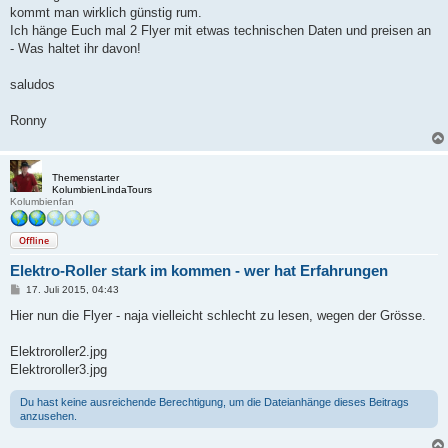
kommt man wirklich günstig rum.
Ich hänge Euch mal 2 Flyer mit etwas technischen Daten und preisen an
- Was haltet ihr davon!
saludos
Ronny
Themenstarter
KolumbienLindaTours
Kolumbienfan
Offline
Elektro-Roller stark im kommen - wer hat Erfahrungen
B
17. Juli 2015, 04:43
e
i
Hier nun die Flyer - naja vielleicht schlecht zu lesen, wegen der Grösse.
t
r
a
Elektroroller2.jpg
g
Elektroroller3.jpg
Du hast keine ausreichende Berechtigung, um die Dateianhänge dieses Beitrags
anzusehen.