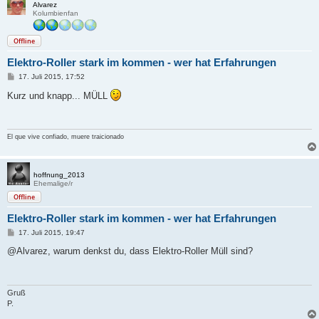
Alvarez
Kolumbienfan
Offline
Elektro-Roller stark im kommen - wer hat Erfahrungen
B
17. Juli 2015, 17:52
e
i
Kurz und knapp... MÜLL
t
r
a
g
El que vive confiado, muere traicionado
hoffnung_2013
Ehemalige/r
Offline
Elektro-Roller stark im kommen - wer hat Erfahrungen
B
17. Juli 2015, 19:47
e
i
@Alvarez, warum denkst du, dass Elektro-Roller Müll sind?
t
r
a
g
Gruß
P.