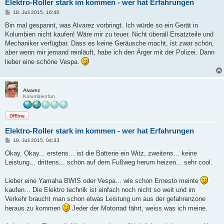
Elektro-Roller stark im kommen - wer hat Erfahrungen
B
18. Juli 2015, 16:40
e
i
Bin mal gespannt, was Alvarez vorbringt. Ich würde so ein Gerät in
t
Kolumbien nicht kaufen! Wäre mir zu teuer. Nicht überall Ersatzteile und
r
a
Mechaniker verfügbar. Dass es keine Geräusche macht, ist zwar schön,
g
aber wenn mir jemand reinläuft, habe ich den Ärger mit der Polizei. Dann
lieber eine schöne Vespa.
Alvarez
Kolumbienfan
Offline
Elektro-Roller stark im kommen - wer hat Erfahrungen
B
19. Juli 2015, 04:33
e
i
Okay, Okay... erstens... ist die Batterie ein Witz, zweitens... keine
t
Leistung... drittens... schön auf dem Fußweg herum heizen... sehr cool.
r
a
g
Lieber eine Yamaha BWIS oder Vespa... wie schon Ernesto meinte
kaufen... Die Elektro technik ist einfach noch nicht so weit und im
Verkehr braucht man schon etwas Leistung um aus der gefahrenzone
heraus zu kommen
Jeder der Motorrad fährt, weiss was ich meine.