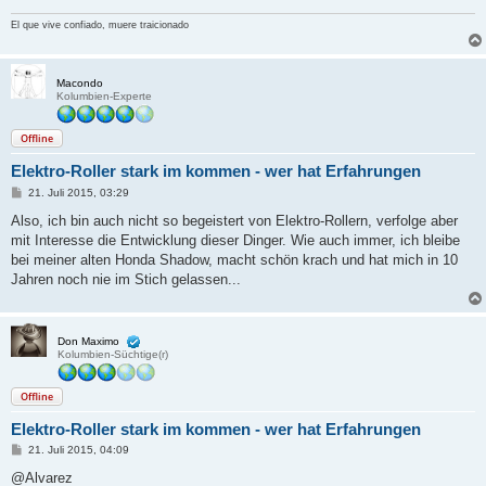
El que vive confiado, muere traicionado
Macondo
Kolumbien-Experte
Offline
Elektro-Roller stark im kommen - wer hat Erfahrungen
B
21. Juli 2015, 03:29
e
i
Also, ich bin auch nicht so begeistert von Elektro-Rollern, verfolge aber
t
mit Interesse die Entwicklung dieser Dinger. Wie auch immer, ich bleibe
r
a
bei meiner alten Honda Shadow, macht schön krach und hat mich in 10
g
Jahren noch nie im Stich gelassen...
Don Maximo
Kolumbien-Süchtige(r)
Offline
Elektro-Roller stark im kommen - wer hat Erfahrungen
B
21. Juli 2015, 04:09
e
i
@Alvarez