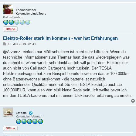
Themenstarter
KolumbienLindaTours
Kolumbienfan
Offline
Elektro-Roller stark im kommen - wer hat Erfahrungen
B
18. Juli 2015, 05:41
e
i
@Alvarez, einfach nur Müll schreiben ist nicht sehr hilfreich. Wenn du
t
teschniche Informationen zum Themas hast die das wiederspiegeln was
r
a
du schreibst wären wir dir sehr dankbar. Ich will ja mit dem Elektroroller
g
auch nicht von Cali nach Cartagena hoch tuckeln. Der TESLA
Elektrosportwagen hat zum Beispiel bereits bewiesen das er 100.000km
ohne Batteriewechsel auskommt - die batterie ist natürlich
entscheidendes Qualitätsmerkmal. So ein TESLA kostet ja auch ab
100.000EUR, kann also von Müll kiene Rede sein. Ich wollte bevor ich
mir den TESLA kaufe erstmal mit einem Elektroroller erfahrung sammeln.
Ernesto
Kolumbien-Veteran
Offline