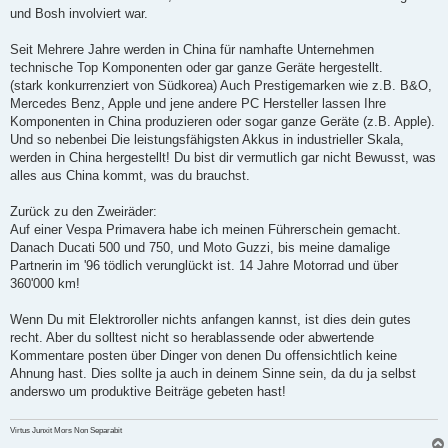
und Bosh involviert war.
Seit Mehrere Jahre werden in China für namhafte Unternehmen
technische Top Komponenten oder gar ganze Geräte hergestellt.
(stark konkurrenziert von Südkorea) Auch Prestigemarken wie z.B. B&O,
Mercedes Benz, Apple und jene andere PC Hersteller lassen Ihre
Komponenten in China produzieren oder sogar ganze Geräte (z.B. Apple).
Und so nebenbei Die leistungsfähigsten Akkus in industrieller Skala,
werden in China hergestellt! Du bist dir vermutlich gar nicht Bewusst, was
alles aus China kommt, was du brauchst.
Zurück zu den Zweiräder:
Auf einer Vespa Primavera habe ich meinen Führerschein gemacht.
Danach Ducati 500 und 750, und Moto Guzzi, bis meine damalige
Partnerin im '96 tödlich verunglückt ist. 14 Jahre Motorrad und über
360'000 km!
Wenn Du mit Elektroroller nichts anfangen kannst, ist dies dein gutes
recht. Aber du solltest nicht so herablassende oder abwertende
Kommentare posten über Dinger von denen Du offensichtlich keine
Ahnung hast. Dies sollte ja auch in deinem Sinne sein, da du ja selbst
anderswo um produktive Beiträge gebeten hast!
Virtus Junxit Mors Non Separabit