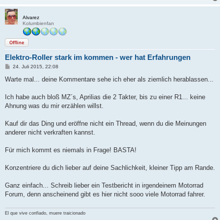
Alvarez
Kolumbienfan
Offline
Elektro-Roller stark im kommen - wer hat Erfahrungen
B
24. Juli 2015, 22:08
e
i
Warte mal... deine Kommentare sehe ich eher als ziemlich herablassen...
t
r
a
Ich habe auch bloß MZ´s, Aprilias die 2 Takter, bis zu einer R1... keine
g
Ahnung was du mir erzählen willst.
Kauf dir das Ding und eröffne nicht ein Thread, wenn du die Meinungen
anderer nicht verkraften kannst.
Für mich kommt es niemals in Frage! BASTA!
Konzentriere du dich lieber auf deine Sachlichkeit, kleiner Tipp am Rande.
Ganz einfach... Schreib lieber ein Testbericht in irgendeinem Motorrad
Forum, denn anscheinend gibt es hier nicht sooo viele Motorrad fahrer.
El que vive confiado, muere traicionado