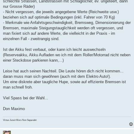
schlechte Strassen, Landstrassen mit Schlaglöcher, ev. ungeteert, dann
nur Grosse Räder)
- Nicht vergessen, die jeweils angegebene Werte (Reichweite usw.)
beziehen sich auf optimale Bedingungen (inkl. Fahrer von 70 Kg)
- Merkmale wie Anfahrtsgeschwindigkeit, Bremsweg, Dimensionierung der
Bremsen, maximale Steigungstauglichkeit werden oft vergessen, und
man fixiert sich auf andere Werte, die vielleicht in der Praxis - im
einzelnen Fall - zweitrangig sind.
Ist der Akku fest verbaut, oder kann ich leicht auswechseln
(Reserveakku, Akku Aufladen wo ich mit dem Roller/Motorrad nicht neben
einer Steckdose parkieren kann,...)
Leise hat auch seinen Nachteil. Die Leute hören dich nicht kommen...
daran muss man sich gewöhnen (auch mit dem Elektro Auto!).
Um eine diskrete aber taugliche Hupe, sowie auf effiziente Bremsen ist
man schnell froh.
Viel Spass bei der Wahl...
Don Maximo
Virtus Junxit Mors Non Separabit