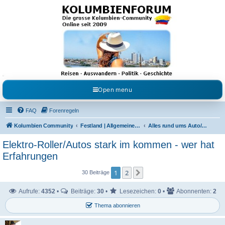
Kolumbienforum - Das
grosse Forum der
Freunde Kolumbiens
Reisen, Auswandern, Kultur, Politik, Geschichte und Visum in Kolumbien und Venezuela.
Austausch, Erfahrungen und Gemeinschaft im Kolumbienforum
Open menu
FAQ
Forenregeln
Kolumbien Community
Festland | Allgemeine Fragen
Alles rund ums Auto/Motorrad
Elektro-Roller/Autos stark im kommen - wer hat
Erfahrungen
1
2
Nächste
30 Beiträge
Aufrufe:
4352
•
Beiträge:
30
•
Lesezeichen:
0
•
Abonnenten:
2
Thema abonnieren