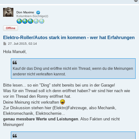
Don Maximo
Kolumbien-Süchtige(r)
Offline
Elektro-Roller/Autos stark im kommen - wer hat Erfahrungen
B
27. Juli 2015, 02:14
e
i
Hola Manuél,
t
r
a
g
Kauf dir das Ding und eröffne nicht ein Thread, wenn du die Meinungen
anderer nicht verkraften kannst.
Bitte lesen... so ein "Ding" steht bereits bei uns in der Garage!
Was für ein Thread soll ich denn eröffnet haben? wir sind hier nach wie
vor im Thread den Ronny eröffnet hat.
Deine Meinung nicht verkraften
Zur Diskussion stehen hier (Elektro)Fahrzeuge, also Mechanik,
Elektromechanik, Elektrochemie...
genau messbare Werte und Leistungen
. Also Fakten und nicht
Meinungen!