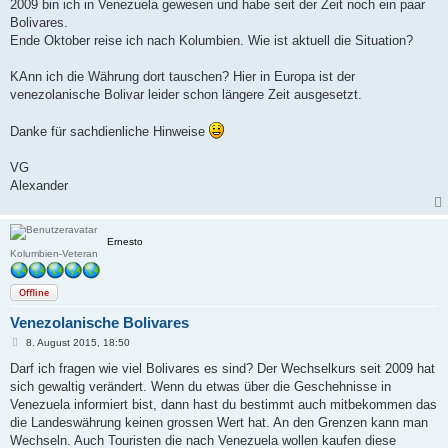
a
2009 bin ich in Venezuela gewesen und habe seit der Zeit noch ein paar
g
Bolivares.
Ende Oktober reise ich nach Kolumbien. Wie ist aktuell die Situation?
KAnn ich die Währung dort tauschen? Hier in Europa ist der
venezolanische Bolivar leider schon längere Zeit ausgesetzt.
Danke für sachdienliche Hinweise
VG
Alexander
Ernesto
Kolumbien-Veteran
Offline
Venezolanische Bolivares
B
8. August 2015, 18:50
e
i
Darf ich fragen wie viel Bolivares es sind? Der Wechselkurs seit 2009 hat
t
sich gewaltig verändert. Wenn du etwas über die Geschehnisse in
r
a
Venezuela informiert bist, dann hast du bestimmt auch mitbekommen das
g
die Landeswährung keinen grossen Wert hat. An den Grenzen kann man
Wechseln. Auch Touristen die nach Venezuela wollen kaufen diese