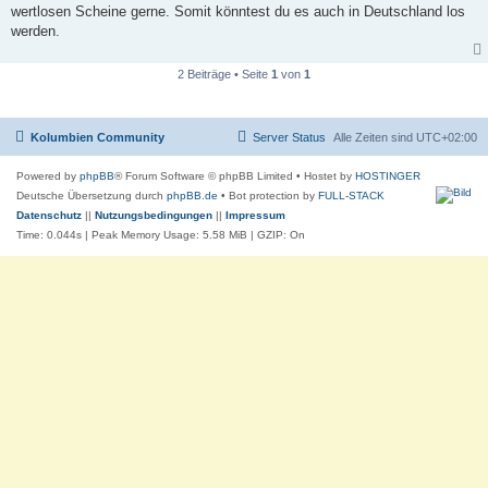
wertlosen Scheine gerne. Somit könntest du es auch in Deutschland los
werden.
2 Beiträge • Seite
1
von
1
Kolumbien Community
Server Status
Alle Zeiten sind
UTC+02:00
Powered by
phpBB
® Forum Software © phpBB Limited
• Hostet by
HOSTINGER
Deutsche Übersetzung durch
phpBB.de
• Bot protection by
FULL-STACK
Datenschutz
||
Nutzungsbedingungen
||
Impressum
Time: 0.044s
| Peak Memory Usage: 5.58 MiB | GZIP: On