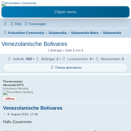
Kolumbienforum - Das
Open menu
grosse Forum der
Freunde Kolumbiens
FAQ
Forenregeln
Reisen, Auswandern, Kultur, Politik, Geschichte und Visum in Kolumbien und Venezuela.
Austausch, Erfahrungen und Gemeinschaft im Kolumbienforum
Kolumbien Community
Südamerika
Südamerika News
Südamerika
Venezolanische Bolivares
2 Beiträge • Seite
1
von
1
Aufrufe:
989
•
Beiträge:
2
•
Lesezeichen:
0
•
Abonnenten:
0
Thema abonnieren
Themenstarter
Alexander1975
Kolumbien-Neuling
Offline
Venezolanische Bolivares
B
8. August 2015, 17:38
e
i
Hallo Zusammen,
t
r