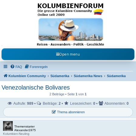
Kolumbienforum - Das
grosse Forum der
Freunde Kolumbiens
Reisen, Auswandern, Kultur, Politik, Geschichte und Visum in Kolumbien und Venezuela.
Austausch, Erfahrungen und Gemeinschaft im Kolumbienforum
Open menu
FAQ
Forenregeln
Kolumbien Community
Südamerika
Südamerika News
Südamerika
Venezolanische Bolivares
2 Beiträge • Seite
1
von
1
Aufrufe:
989
•
Beiträge:
2
•
Lesezeichen:
0
•
Abonnenten:
0
Thema abonnieren
Themenstarter
Alexander1975
Kolumbien-Neuling