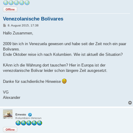
Offline
Venezolanische Bolivares
B
8. August 2015, 17:38
e
i
Hallo Zusammen,
t
r
a
2009 bin ich in Venezuela gewesen und habe seit der Zeit noch ein paar
g
Bolivares.
Ende Oktober reise ich nach Kolumbien. Wie ist aktuell die Situation?
KAnn ich die Währung dort tauschen? Hier in Europa ist der
venezolanische Bolivar leider schon längere Zeit ausgesetzt.
Danke für sachdienliche Hinweise
VG
Alexander
Ernesto
Kolumbien-Veteran
Offline