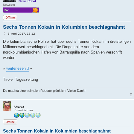
News Robot
Newsbot
Offline
Sechs Tonnen Kokain in Kolumbien beschlagnahmt
B
3. April 2017, 15:12
e
i
Die kolumbianische Polizei hat über sechs Tonnen Kokain im dreistelligen
t
Millionenwert beschlagnahmt. Die Droge sollte von dem
r
a
nordkolumbianischen Hafen von Barranquilla nach Spanien verschifft
g
werden.
»
weiterlesen
«
Tiroler Tageszeitung
Du machst einen simplen Roboter glücklich. Vielen Dank!
Alvarez
Kolumbienfan
Offline
Sechs Tonnen Kokain in Kolumbien beschlagnahmt