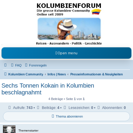
Kolumbienforum - Das
grosse Forum der
Freunde Kolumbiens
Reisen, Auswandern, Kultur, Politik, Geschichte und Visum in Kolumbien und Venezuela.
Austausch, Erfahrungen und Gemeinschaft im Kolumbienforum
Open menu
FAQ
Forenregeln
Kolumbien Community
Infos | News
Presseinformationen & Neuigkeiten
Sechs Tonnen Kokain in Kolumbien
beschlagnahmt
4 Beiträge • Seite
1
von
1
Aufrufe:
743
•
Beiträge:
4
•
Lesezeichen:
0
•
Abonnenten:
0
Thema abonnieren
Themenstarter