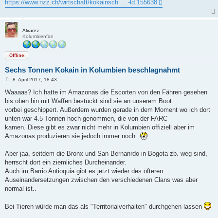
https://www.nzz.ch/wirtschaft/kokainsch ... -ld.155638
Alvarez
Kolumbienfan
Offline
Sechs Tonnen Kokain in Kolumbien beschlagnahmt
B
8. April 2017, 18:43
e
i
Waaaas? Ich hatte im Amazonas die Escorten von den Fähren gesehen
t
bis oben hin mit Waffen bestückt sind sie an unserem Boot
r
a
vorbei geschippert. Außerdem wurden gerade in dem Moment wo ich dort
g
unten war 4.5 Tonnen hoch genommen, die von der FARC
kamen. Diese gibt es zwar nicht mehr in Kolumbien offiziell aber im
Amazonas produzieren sie jedoch immer noch.
Aber jaa, seitdem die Bronx und San Bernanrdo in Bogota zb. weg sind,
herrscht dort ein ziemliches Durcheinander.
Auch im Barrio Antioquia gibt es jetzt wieder des öfteren
Auseinandersetzungen zwischen den verschiedenen Clans was aber
normal ist..
Bei Tieren würde man das als "Territorialverhalten" durchgehen lassen