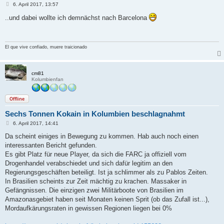
B
6. April 2017, 13:57
e
i
..und dabei wollte ich demnächst nach Barcelona
t
r
a
g
El que vive confiado, muere traicionado
cm81
Kolumbienfan
Offline
Sechs Tonnen Kokain in Kolumbien beschlagnahmt
B
6. April 2017, 14:41
e
i
Da scheint einiges in Bewegung zu kommen. Hab auch noch einen
t
interessanten Bericht gefunden.
r
a
Es gibt Platz für neue Player, da sich die FARC ja offiziell vom
g
Drogenhandel verabschiedet und sich dafür legitim an den
Regierungsgeschäften beteiligt. Ist ja schlimmer als zu Pablos Zeiten.
In Brasilien scheints zur Zeit mächtig zu krachen. Massaker in
Gefängnissen. Die einzigen zwei Militärboote von Brasilien im
Amazonasgebiet haben seit Monaten keinen Sprit (ob das Zufall ist...),
Mordaufkärungsraten in gewissen Regionen liegen bei 0%