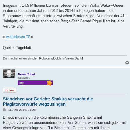
e
i
Insgesamt 14,5 Millionen Euro an Steuern soll die «Waka Waka»-Queen
t
in den untersuchten Jahren 2012 bis 2014 hinterzogen haben – die
r
a
Staatsanwaltschaft erstattete inzwischen Strafanzeige. Nun droht der 41-
g
Jährigen, die mit dem spanischen Barça-Star Gerard Piqué liiert ist, eine
Verurteilung.
»
weiterlesen
«
Quelle: Tageblatt
Du machst einen simplen Roboter glücklich. Vielen Dank!
News Robot
Newsbot
Offline
Ständchen vor Gericht: Shakira versucht die
Plagiatsvorwürfe wegzusingen
B
23. April 2019, 01:28
e
i
Erneut muss sich die kolumbianische Sängerin Shakira mit
t
Plagiatsvorwürfen auseinandersetzen. Vor Gericht wehrt sie sich jetzt mit
r
a
einer Gesangseinlage von "La Bicicleta". Gemeinsam mit ihrem