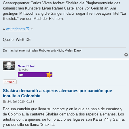
g
Gesangspartner Carlos Vives fechtet Shakira die Plagiatsvorwürfe des
kubanischen Künstlers Livan Rafael Castellanos vor Gericht an. Am
gestrigen Mittwoch sang die Sängerin dafür sogar ihren besagten Titel "La
Bicicleta" vor den Madrider Richtern.
»
weiterlesen
«
Quelle: WEB.DE
Du machst einen simplen Roboter glücklich. Vielen Dank!
News Robot
Newsbot
Offline
Shakira demandó a raperos alemanes por canción que
insulta a Colombia
B
24. Juli 2020, 01:33
e
i
Por una canción que lleva su nombre y en la que se habla de cocaína y
t
de Colombia, la cantante Shakira demandó a dos raperos alemanes. Los
r
a
artistas contra quienes se tomó acciones legales son Kalazh44 y Samra,
g
y su sencillo se llama 'Shakira'.