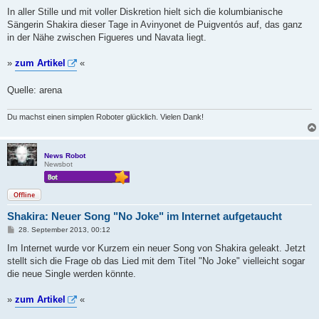
e
i
In aller Stille und mit voller Diskretion hielt sich die kolumbianische
t
Sängerin Shakira dieser Tage in Avinyonet de Puigventós auf, das ganz
r
a
in der Nähe zwischen Figueres und Navata liegt.
g
»
zum Artikel
«
Quelle: arena
Du machst einen simplen Roboter glücklich. Vielen Dank!
News Robot
Newsbot
Offline
Shakira: Neuer Song "No Joke" im Internet aufgetaucht
B
28. September 2013, 00:12
e
i
Im Internet wurde vor Kurzem ein neuer Song von Shakira geleakt. Jetzt
t
stellt sich die Frage ob das Lied mit dem Titel "No Joke" vielleicht sogar
r
a
die neue Single werden könnte.
g
»
zum Artikel
«