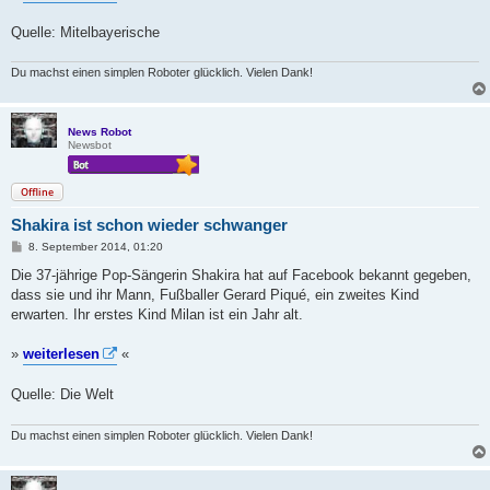
Quelle: Mitelbayerische
Du machst einen simplen Roboter glücklich. Vielen Dank!
News Robot
Newsbot
Offline
Shakira ist schon wieder schwanger
B
8. September 2014, 01:20
e
i
Die 37-jährige Pop-Sängerin Shakira hat auf Facebook bekannt gegeben,
t
dass sie und ihr Mann, Fußballer Gerard Piqué, ein zweites Kind
r
a
erwarten. Ihr erstes Kind Milan ist ein Jahr alt.
g
»
weiterlesen
«
Quelle: Die Welt
Du machst einen simplen Roboter glücklich. Vielen Dank!