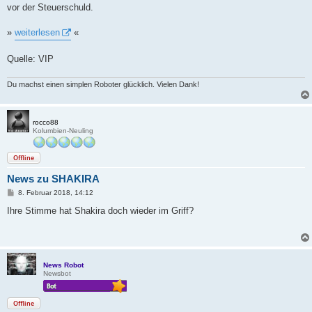
vor der Steuerschuld.
»
weiterlesen
«
Quelle: VIP
Du machst einen simplen Roboter glücklich. Vielen Dank!
rocco88
Kolumbien-Neuling
Offline
News zu SHAKIRA
B
8. Februar 2018, 14:12
e
i
Ihre Stimme hat Shakira doch wieder im Griff?
t
r
a
g
News Robot
Newsbot
Offline