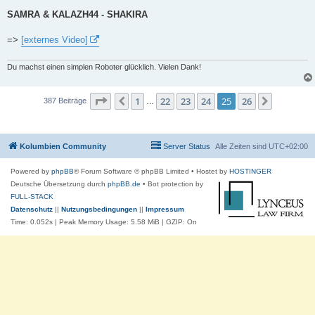
SAMRA & KALAZH44 - SHAKIRA
=>
[externes Video]
Du machst einen simplen Roboter glücklich. Vielen Dank!
Seite
25
von
26
1
22
23
24
25
26
Vorherige
Nächste
387 Beiträge
…
Kolumbien Community
Server Status
Alle Zeiten sind
UTC+02:00
Powered by
phpBB
® Forum Software © phpBB Limited
• Hostet by
HOSTINGER
Deutsche Übersetzung durch
phpBB.de
• Bot protection by
FULL-STACK
Datenschutz
||
Nutzungsbedingungen
||
Impressum
Time: 0.052s
| Peak Memory Usage: 5.58 MiB | GZIP: On