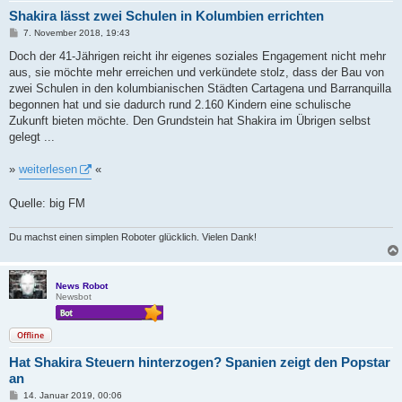
Shakira lässt zwei Schulen in Kolumbien errichten
B
7. November 2018, 19:43
e
i
Doch der 41-Jährigen reicht ihr eigenes soziales Engagement nicht mehr
t
aus, sie möchte mehr erreichen und verkündete stolz, dass der Bau von
r
a
zwei Schulen in den kolumbianischen Städten Cartagena und Barranquilla
g
begonnen hat und sie dadurch rund 2.160 Kindern eine schulische
Zukunft bieten möchte. Den Grundstein hat Shakira im Übrigen selbst
gelegt ...
»
weiterlesen
«
Quelle: big FM
Du machst einen simplen Roboter glücklich. Vielen Dank!
News Robot
Newsbot
Offline
Hat Shakira Steuern hinterzogen? Spanien zeigt den Popstar
an
B
14. Januar 2019, 00:06