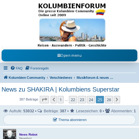
Kolumbienforum - Das
grosse Forum der
Freunde Kolumbiens
Reisen, Auswandern, Kultur, Politik, Geschichte und Visum in Kolumbien und Venezuela.
Austausch, Erfahrungen und Gemeinschaft im Kolumbienforum
Open menu
FAQ
Forenregeln
Kolumbien Community
Verschiedenes
Musikforum & neues aus dem Showgeschäft
News zu SHAKIRA | Kolumbiens Superstar
Seite
25
von
26
1
22
23
24
25
26
Vorherige
Nächste
387 Beiträge
…
Aufrufe:
53032
•
Beiträge:
387
•
Lesezeichen:
0
•
Abonnenten:
1
Thema abonnieren
News Robot
Newsbot