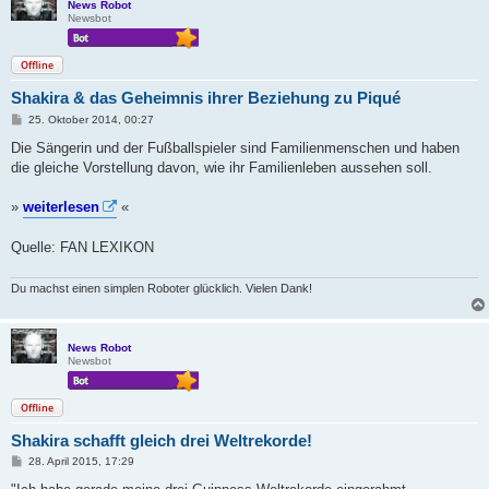
News Robot
Newsbot
Offline
Shakira & das Geheimnis ihrer Beziehung zu Piqué
B
25. Oktober 2014, 00:27
e
i
Die Sängerin und der Fußballspieler sind Familienmenschen und haben
t
die gleiche Vorstellung davon, wie ihr Familienleben aussehen soll.
r
a
g
»
weiterlesen
«
Quelle: FAN LEXIKON
Du machst einen simplen Roboter glücklich. Vielen Dank!
News Robot
Newsbot
Offline
Shakira schafft gleich drei Weltrekorde!
B
28. April 2015, 17:29
e
i