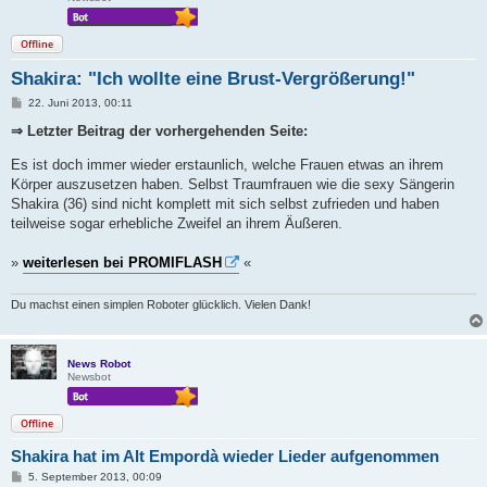
Offline
Shakira: "Ich wollte eine Brust-Vergrößerung!"
B
22. Juni 2013, 00:11
e
i
⇒ Letzter Beitrag der vorhergehenden Seite:
t
r
Es ist doch immer wieder erstaunlich, welche Frauen etwas an ihrem
a
g
Körper auszusetzen haben. Selbst Traumfrauen wie die sexy Sängerin
Shakira (36) sind nicht komplett mit sich selbst zufrieden und haben
teilweise sogar erhebliche Zweifel an ihrem Äußeren.
»
weiterlesen bei PROMIFLASH
«
Du machst einen simplen Roboter glücklich. Vielen Dank!
News Robot
Newsbot
Offline
Shakira hat im Alt Empordà wieder Lieder aufgenommen
B
5. September 2013, 00:09