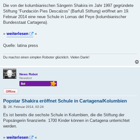
e
i
Die von der kolumbianischen Sängerin Shakira im Jahr 1997 gegründete
t
Stiftung “Fundación Pies Descalzos” (Barfuß Stiftung) eröffnet am 19.
r
a
Februar 2014 eine neue Schule in Lomas del Peye (kolumbianischer
g
Bundesstaat Cartagena).
»
weiterlesen
«
Quelle: latina press
Du machst einen simplen Roboter glücklich. Vielen Dank!
News Robot
Newsbot
Offline
Popstar Shakira eröffnet Schule in Cartagena/Kolumbien
B
26. Februar 2014, 02:24
e
i
Es ist bereits die sechste Schule in Kolumbien, die die Stiftung der
t
Popsängerin finanzierte. 1700 Kinder können in Cartagena unterrichtet
r
a
werden.
g
»
weiterlesen
«