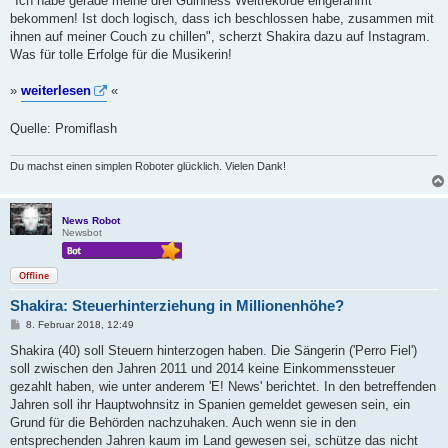
"Ich habe gerade meine drei Guinness Weltrekorde eingerahmt
t
bekommen! Ist doch logisch, dass ich beschlossen habe, zusammen mit
r
a
ihnen auf meiner Couch zu chillen", scherzt Shakira dazu auf Instagram.
g
Was für tolle Erfolge für die Musikerin!
»
weiterlesen
«
Quelle: Promiflash
Du machst einen simplen Roboter glücklich. Vielen Dank!
News Robot
Newsbot
Offline
Shakira: Steuerhinterziehung in Millionenhöhe?
B
8. Februar 2018, 12:49
e
i
Shakira (40) soll Steuern hinterzogen haben. Die Sängerin ('Perro Fiel')
t
soll zwischen den Jahren 2011 und 2014 keine Einkommenssteuer
r
a
gezahlt haben, wie unter anderem 'E! News' berichtet. In den betreffenden
g
Jahren soll ihr Hauptwohnsitz in Spanien gemeldet gewesen sein, ein
Grund für die Behörden nachzuhaken. Auch wenn sie in den
entsprechenden Jahren kaum im Land gewesen sei, schütze das nicht