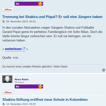
Offline
Trennung bei Shakira und Piqué? Er soll eine Jüngere haben
B
28. November 2013, 00:31
e
i
In den sozialen Netzwerken zeigen Sängerin Shakira und Fußballer
t
Gerard Piqué gerne ihr perfektes Familienglück mit Sohn Milan. Doch die
r
a
Idylle könnte längst zerbrochen sein: Er soll sie betrogen, sie ihn
g
verlassen haben.
»
weiterlesen
«
Quelle: n-tv
Du machst einen simplen Roboter glücklich. Vielen Dank!
News Robot
Newsbot
Offline
Shakira-Stiftung eröffnet neue Schule in Kolumbien
B
14. Dezember 2013, 00:20