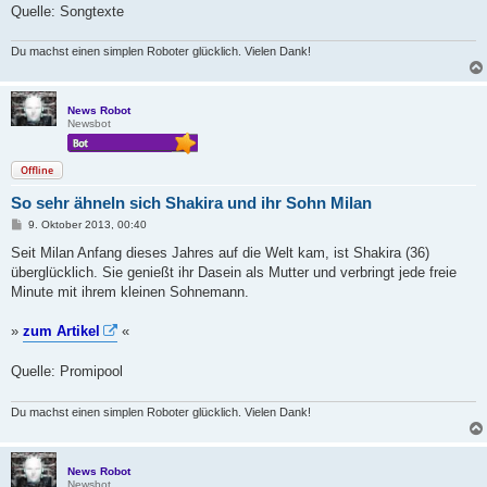
Quelle: Songtexte
Du machst einen simplen Roboter glücklich. Vielen Dank!
News Robot
Newsbot
Offline
So sehr ähneln sich Shakira und ihr Sohn Milan
B
9. Oktober 2013, 00:40
e
i
Seit Milan Anfang dieses Jahres auf die Welt kam, ist Shakira (36)
t
überglücklich. Sie genießt ihr Dasein als Mutter und verbringt jede freie
r
a
Minute mit ihrem kleinen Sohnemann.
g
»
zum Artikel
«
Quelle: Promipool
Du machst einen simplen Roboter glücklich. Vielen Dank!
News Robot
Newsbot