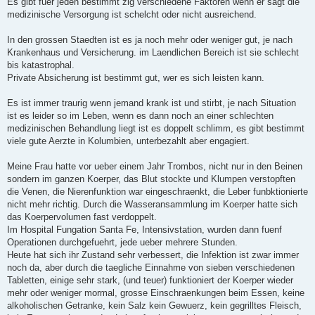
Es gibt fuer jeden bestimmt zig verschiedene Faktoren wenn er sagt die
t
medizinische Versorgung ist schelcht oder nicht ausreichend.
r
a
g
In den grossen Staedten ist es ja noch mehr oder weniger gut, je nach
Krankenhaus und Versicherung. im Laendlichen Bereich ist sie schlecht
bis katastrophal.
Private Absicherung ist bestimmt gut, wer es sich leisten kann.
Es ist immer traurig wenn jemand krank ist und stirbt, je nach Situation
ist es leider so im Leben, wenn es dann noch an einer schlechten
medizinischen Behandlung liegt ist es doppelt schlimm, es gibt bestimmt
viele gute Aerzte in Kolumbien, unterbezahlt aber engagiert.
Meine Frau hatte vor ueber einem Jahr Trombos, nicht nur in den Beinen
sondern im ganzen Koerper, das Blut stockte und Klumpen verstopften
die Venen, die Nierenfunktion war eingeschraenkt, die Leber funbktionierte
nicht mehr richtig. Durch die Wasseransammlung im Koerper hatte sich
das Koerpervolumen fast verdoppelt.
Im Hospital Fungation Santa Fe, Intensivstation, wurden dann fuenf
Operationen durchgefuehrt, jede ueber mehrere Stunden.
Heute hat sich ihr Zustand sehr verbessert, die Infektion ist zwar immer
noch da, aber durch die taegliche Einnahme von sieben verschiedenen
Tabletten, einige sehr stark, (und teuer) funktioniert der Koerper wieder
mehr oder weniger mormal, grosse Einschraenkungen beim Essen, keine
alkoholischen Getranke, kein Salz kein Gewuerz, kein gegrilltes Fleisch,