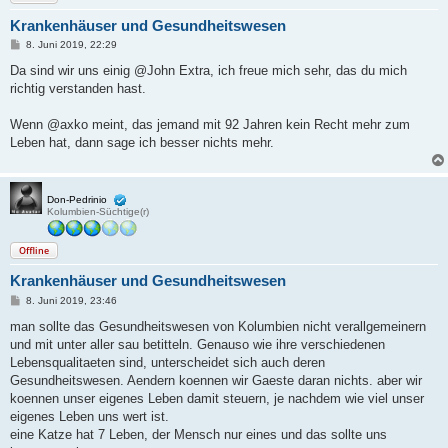
Krankenhäuser und Gesundheitswesen
B
8. Juni 2019, 22:29
e
i
Da sind wir uns einig @John Extra, ich freue mich sehr, das du mich
t
richtig verstanden hast.
r
a
g
Wenn @axko meint, das jemand mit 92 Jahren kein Recht mehr zum
Leben hat, dann sage ich besser nichts mehr.
Don-Pedrinio
Kolumbien-Süchtige(r)
Offline
Krankenhäuser und Gesundheitswesen
B
8. Juni 2019, 23:46
e
i
man sollte das Gesundheitswesen von Kolumbien nicht verallgemeinern
t
und mit unter aller sau betitteln. Genauso wie ihre verschiedenen
r
a
Lebensqualitaeten sind, unterscheidet sich auch deren
g
Gesundheitswesen. Aendern koennen wir Gaeste daran nichts. aber wir
koennen unser eigenes Leben damit steuern, je nachdem wie viel unser
eigenes Leben uns wert ist.
eine Katze hat 7 Leben, der Mensch nur eines und das sollte uns