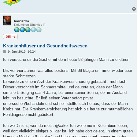
Karibikotto
Kolumbien-Süchtige(r)
Offline
Krankenhäuser und Gesundheitswesen
B
9. Juni 2019, 16:24
e
i
Ich versuche dir die Sache mit dem heute 92-jährigen Mann zu erklären.
t
r
a
Bis vor vier Jahren war alles bestens. Mit 88 klagte er immer wieder über
g
starke Schmerzen.
Er wurde zu einem Arzt der Krankenversicherung gebracht - mehrfach.
Dieser verschrieb im Schmerzmittel und deutete an, dass der Mann
simuliert. So ging das 4 Jahre, bis einer seiner Söhne, der im Ausland
lebt ihn besuchte. Er ließ seinen Vater sofort privat
untersuchen/behandeln und schnell stellte sich heraus, dass der Mann
Krebs hat. Die Krankenversicherung hat sich bis heute zur mutmaßlichen
Fehldiagnose nicht geäußert.
Ich weiß nicht, wen du meist @axko. Ich wolle nie in Kolumbien leben,
weil dort vielleicht einiges billiger ist. Ich habe dort gelebt. In einem guten
Barrio in Medellin (Laureles) und habe zusammen mit meiner Frau die