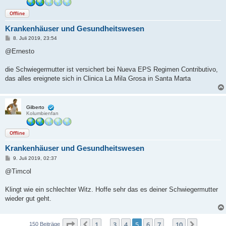
Offline
Krankenhäuser und Gesundheitswesen
B
8. Juli 2019, 23:54
e
i
@Ernesto
t
r
a
die Schwiegermutter ist versichert bei Nueva EPS Regimen Contributivo,
g
das alles ereignete sich in Clinica La Mila Grosa in Santa Marta
Gilberto
Kolumbienfan
Offline
Krankenhäuser und Gesundheitswesen
B
9. Juli 2019, 02:37
e
i
@Timcol
t
r
a
Klingt wie ein schlechter Witz. Hoffe sehr das es deiner Schwiegermutter
g
wieder gut geht.
Seite
5
von
10
1
3
4
5
6
7
10
Vorherige
Nächste
150 Beiträge
…
…