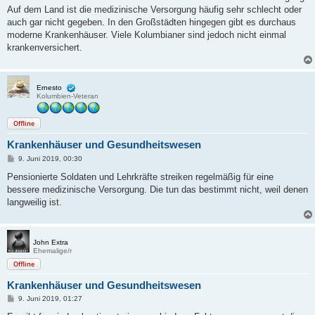
Auf dem Land ist die medizinische Versorgung häufig sehr schlecht oder
auch gar nicht gegeben. In den Großstädten hingegen gibt es durchaus
moderne Krankenhäuser. Viele Kolumbianer sind jedoch nicht einmal
krankenversichert.
Ernesto
Kolumbien-Veteran
Offline
Krankenhäuser und Gesundheitswesen
B
9. Juni 2019, 00:30
e
i
Pensionierte Soldaten und Lehrkräfte streiken regelmäßig für eine
t
bessere medizinische Versorgung. Die tun das bestimmt nicht, weil denen
r
a
langweilig ist.
g
John Extra
Ehemalige/r
Offline
Krankenhäuser und Gesundheitswesen
B
9. Juni 2019, 01:27
e
i