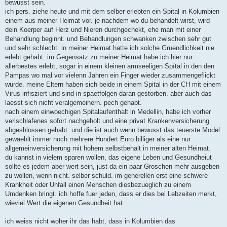
bewusst sein.
ich pers. ziehe heute und mit dem selber erlebten ein Spital in Kolumbien
einem aus meiner Heimat vor. je nachdem wo du behandelt wirst, wird
dein Koerper auf Herz und Nieren durchgechekt, ehe man mit einer
Behandlung beginnt. und Behandlungen schwanken zwischen sehr gut
und sehr schlecht. in meiner Heimat hatte ich solche Gruendlichkeit nie
erlebt gehabt. im Gegensatz zu meiner Heimat habe ich hier nur
allerbestes erlebt, sogar in einem kleinen armseeligen Spítal in den den
Pampas wo mal vor vielenn Jahren ein Finger wieder zusammengeflickt
wurde. meine Eltern haben sich beide in einem Spital in der CH mit einem
Virus infisziert und sind in spaetfolgen daran gestorben. aber auch das
laesst sich nicht veralgemeinern. pech gehabt.
nach einem einwoechigen Spitalaufenthalt in Medellin, habe ich vorher
verlschlafenes sofort nachgeholt und eine privat Krankenversicherung
abgeshlossen gehabt. und die ist auch wenn bewusst das teuerste Model
gewaehlt immer noch mehrere Hundert Euro billiger als eine nur
allgemeinversicherung mit hohem selbstbehalt in meiner alten Heimat.
du kannst in vielem sparen wollen, das eigene Leben und Gesundheiut
sollte es jedem aber wert sein, just da ein paar Groschen mehr ausgeben
zu wollen, wenn nicht. selber schuld. im generellen erst eine schwere
Krankheit oder Unfall einen Menschen diesbezueglich zu einem
Umdenken bringt. ich hoffe fuer jeden, dass er dies bei Lebzeiten merkt,
wieviel Wert die eigenen Gesundheit hat.
ich weiss nicht woher ihr das habt, dass in Kolumbien das