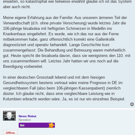
erwarten, so katastrophal wie teilweise erwähnt glaube ich ist das System
aber auch nicht.
Meine eigene Erfahrung aus der Familie: Aus unserem ärmeren Teil der
Verwandtschaft (d.h. ohne private Versicherung) wurde letztes Jahr die
106-jährige bisabulea mit heftigsten Schmerzen in Medellin ins
Krankenhaus eingeliefert. Es wurde, wie ich das nur aus der Ferne
mitbekommen habe, ganz offensichtlich korrekt eine Gallenkolik
diagnostiziert und operativ behandelt. Lange Geschichte kurz
zusammengefasst: Die Behandlung und Betreuung waren mehrheitlich
gut. Heute spricht die bisabuela davon, dass sie wenigstens den 110. mit
uns zusammenfeiern will. Letztes Jahr hatten wir uns noch auf die
Beerdigung vorbereitet.
In einer deutschen Grosstadt lebend und mit dem hiesigen
Gesundheitssystem bestens vertraut wäre meine Prognose in DE im
vergleichbaren Fall (also beim 106-jährigen Kassenpatient) ziemlich
düster. Ich glaube nicht, dass eine vergleichbare Leistung wie in
Kolumbien erbracht worden wäre. Ja, es ist nur ein einzelnes Beispiel.
News Robot
Newsbot
Offline