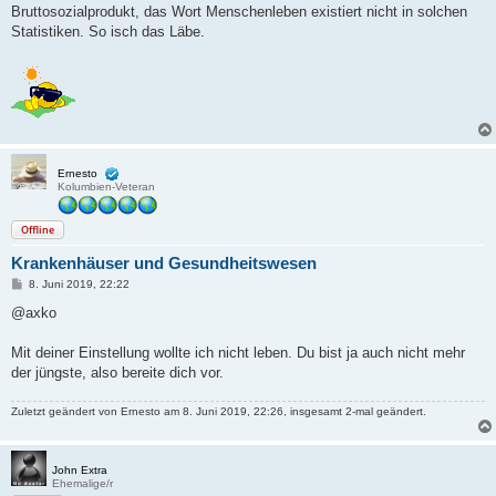
Bruttosozialprodukt, das Wort Menschenleben existiert nicht in solchen
Statistiken. So isch das Läbe.
Ernesto
Kolumbien-Veteran
Offline
Krankenhäuser und Gesundheitswesen
B
8. Juni 2019, 22:22
e
i
@axko
t
r
a
Mit deiner Einstellung wollte ich nicht leben. Du bist ja auch nicht mehr
g
der jüngste, also bereite dich vor.
Zuletzt geändert von
Ernesto
am 8. Juni 2019, 22:26, insgesamt 2-mal geändert.
John Extra
Ehemalige/r