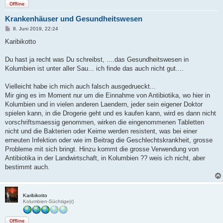
Offline
Krankenhäuser und Gesundheitswesen
B
8. Juni 2019, 22:24
e
i
Karibikotto
t
r
a
Du hast ja recht was Du schreibst, ....das Gesundheitswesen in
g
Kolumbien ist unter aller Sau... ich finde das auch nicht gut....
Vielleicht habe ich mich auch falsch ausgedrueckt...
Mir ging es im Moment nur um die Einnahme von Antibiotika, wo hier in
Kolumbien und in vielen anderen Laendern, jeder sein eigener Doktor
spielen kann, in die Drogerie geht und es kaufen kann, wird es dann nicht
vorschriftsmaessig genommen, wirken die eingenommenen Tabletten
nicht und die Bakterien oder Keime werden resistent, was bei einer
erneuten Infektion oder wie im Beitrag die Geschlechtskrankheit, grosse
Probleme mit sich bringt. Hinzu kommt die grosse Verwendung von
Antibiotika in der Landwirtschaft, in Kolumbien ?? weis ich nicht, aber
bestimmt auch.
Karibikotto
Kolumbien-Süchtige(r)
Offline