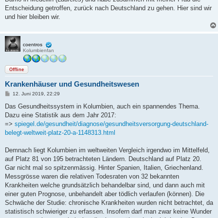
Entscheidung getroffen, zurück nach Deutschland zu gehen. Hier sind wir
und hier bleiben wir.
coentros
Kolumbienfan
Offline
Krankenhäuser und Gesundheitswesen
B
12. Juni 2019, 22:29
e
i
Das Gesundheitssystem in Kolumbien, auch ein spannendes Thema.
t
Dazu eine Statistik aus dem Jahr 2017:
r
a
=>
spiegel.de/gesundheit/diagnose/gesundheitsversorgung-deutschland-
g
belegt-weltweit-platz-20-a-1148313.html
Demnach liegt Kolumbien im weltweiten Vergleich irgendwo im Mittelfeld,
auf Platz 81 von 195 betrachteten Ländern. Deutschland auf Platz 20.
Gar nicht mal so spitzenmässig. Hinter Spanien, Italien, Griechenland.
Messgrösse waren die relativen Todesraten von 32 bekannten
Krankheiten welche grundsätzlich behandelbar sind, und dann auch mit
einer guten Prognose, unbehandelt aber tödlich verlaufen (können). Die
Schwäche der Studie: chronische Krankheiten wurden nicht betrachtet, da
statistisch schwieriger zu erfassen. Insofern darf man zwar keine Wunder