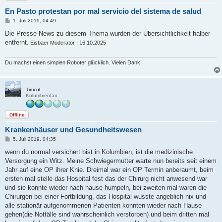
En Pasto protestan por mal servicio del sistema de salud
B
1. Juli 2019, 04:49
e
i
Die Presse-News zu diesem Thema wurden der Übersichtlichkeit halber
t
entfernt.
Eisbaer Moderator | 16.10.2025
r
a
g
Du machst einen simplen Roboter glücklich. Vielen Dank!
Timcol
Kolumbienfan
Offline
Krankenhäuser und Gesundheitswesen
B
5. Juli 2019, 04:35
e
i
wenn du normal versichert bist in Kolumbien, ist die medizinische
t
Versorgung ein Witz. Meine Schwiegermutter warte nun bereits seit einem
r
a
Jahr auf eine OP ihrer Knie. Dreimal war ein OP Termin anberaumt, beim
g
ersten mal stelle das Hospital fest das der Chirurg nicht anwesend war
und sie konnte wieder nach hause humpeln, bei zweiten mal waren die
Chirurgen bei einer Fortbildung, das Hospital wusste angeblich nix und
alle stationär aufgenommenen Patienten konnten wieder nach Hause
gehen(die Notfälle sind wahrscheinlich verstorben) und beim dritten mal