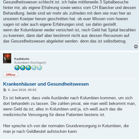
Gesundheitswesen schlecht ist. ich habe mittlerweile 3 Spitalbesuche
hinter mir, als eigene Efrahrung sowie weiss vom CH Baecker und dessen
Behandlung. beide sind wir mehr als zufrieden mit dem wie man hier an
unserem Koerper herum geschnitten hat. ob euer Wissen vom hoeren
sagen ist oder auch eigene Erfahrungen sind, sei dahin gestellt.
wenn der Kolumbianer weder versichert ist, noch Geld hat Spital bezahlen
zu koennen, dann darf aber bestimmt nicht aus dessen Recoursen auf
das Gesundheitswesen abgeleitet werden. denn das ist selbstbetrug.
Karibikotto
Kolumbien-Süchtige(r)
Offline
Krankenhäuser und Gesundheitswesen
B
9. Juni 2019, 00:03
e
i
Es ist bekannt, dass viele Ausländer nach Kolumbien kommen, um sich
t
dort behandeln zu lassen. Die zahlen privat, wie man weiß bekommt man,
r
a
wenn Geld da ist, alles in Kolumbien und ja, ich weiß auch das die
g
medizinische Versorgung für diese Patienten bestens ist.
Hier spreche ich von der normalen Grundversorgung in Kolumbien, die
man je nach Geldbeutel aufstocken kann.