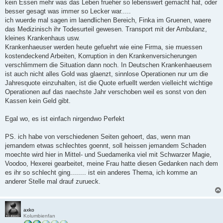
kein Essen mehr was das Leben frueher so lebenswert gemacht hat, oder
besser gesagt was immer so Lecker war.....
ich wuerde mal sagen im laendlichen Bereich, Finka im Gruenen, waere
das Medizinisch ihr Todesurteil gewesen. Transport mit der Ambulanz,
kleines Krankenhaus usw.
Krankenhaeuser werden heute gefuehrt wie eine Firma, sie muessen
kostendeckend Arbeiten, Korruption in den Krankenversicherungen
verschlimmern die Situation dann noch. In Deutschen Krankenhaeusern
ist auch nicht alles Gold was glaenzt, sinnlose Operationen nur um die
Jahresquote einzuhalten, ist die Quote erfuellt werden vielleicht wichtige
Operationen auf das naechste Jahr verschoben weil es sonst von den
Kassen kein Geld gibt.
Egal wo, es ist einfach nirgendwo Perfekt
PS. ich habe von verschiedenen Seiten gehoert, das, wenn man
jemandem etwas schlechtes goennt, soll heissen jemandem Schaden
moechte wird hier in Mittel- und Suedamerika viel mit Schwarzer Magie,
Voodoo, Hexerei gearbeitet, meine Frau hatte diesen Gedanken nach dem
es ihr so schlecht ging........ ist ein anderes Thema, ich komme an
anderer Stelle mal drauf zurueck.
axko
Kolumbienfan