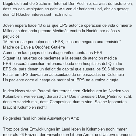
Begib dich auf die Suche im Internet Don-Pedrinio, da wirst du feststellen,
dass es den wenigsten so geht wie von dir berichtet und, ehrlich gesagt
dein CH-Bäcker interessiert mich nicht.
Joven espera hace 40 días que EPS autorice operación de vida o muerte
Millonaria demanda prepara Medimás contra la Nación por daños y
perjuicios
“Mi hija recae por culpa de la EPS, ellos me negaron una remisión”:
Madre de Daniela Ordóñez Gutiérre
Aumentan las quejas de los ibaguereños contra las EPS
Siguen las muertes de pacientes a la espera de atención médica
EPS buscarán conciliar millonaria deuda con hospitales del Quindío
EPS del país tienen un deficit de capital que supera los $6,5 billones
Fallas en EPS derivan en autocuidado de embarazadas en Colombia
Un paciente corre el riesgo de morir si su EPS no autoriza cirugía
In den News steht: Paramilitärs terrorisieren Kleinbauern im Norden von
Kolumbien, wer versorgt die ärztlich? Das interessiert Don_Pedrinio nicht,
denn er schrieb mal, dass Campesinos dumm sind. Solche Ignoranten
braucht Kolumbien nicht!
Folgendes fand ich beim Auswärtigem Amt:
Trotz positiver Entwicklungen im Land leben in Kolumbien noch immer
mehr als 26 Prozent der Einwohner in bitterer Armut und Unterversorgung.