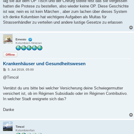
lag sie auf dem OP Tisch und der Chirurg stellte fest das sie vergessen
hatten die Protese zu bestellen, also wieder keine OP. Diese Geschichte
ist war, nein es ist kein Märchen , aber zum lachen über dieses System
ich denke Kolumbien hat wichtigere Aufgaben als Multas für
Strassenhändler zu verteilen und andere lustige Gesetze zu erlassen
Ernesto
Kolumbien-Veteran
Offline
Krankenhäuser und Gesundheitswesen
B
5. Juli 2019, 05:00
e
i
@Timcol
t
r
a
Verrätst du uns bitte bei welcher Versicherung deine Schwiegermutter
g
versichert ist, ob im Régimen Subsidiado oder im Régimen Contributivo.
In welcher Stadt ereignete sich das?
Danke
Timcol
Kolumbienfan