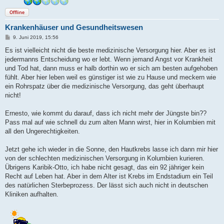
Offline
Krankenhäuser und Gesundheitswesen
B
9. Juni 2019, 15:56
e
i
Es ist vielleicht nicht die beste medizinische Versorgung hier. Aber es ist
t
jedermanns Entscheidung wo er lebt. Wenn jemand Angst vor Krankheit
r
a
und Tod hat, dann muss er halb dorthin wo er sich am besten aufgehoben
g
fühlt. Aber hier leben weil es günstiger ist wie zu Hause und meckern wie
ein Rohrspatz über die medizinische Versorgung, das geht überhaupt
nicht!
Ernesto, wie kommt du darauf, dass ich nicht mehr der Jüngste bin??
Pass mal auf wie schnell du zum alten Mann wirst, hier in Kolumbien mit
all den Ungerechtigkeiten.
Jetzt gehe ich wieder in die Sonne, den Hautkrebs lasse ich dann mir hier
von der schlechten medizinischen Versorgung in Kolumbien kurieren.
Übrigens Karibik-Otto, ich habe nicht gesagt, das ein 92 jähriger kein
Recht auf Leben hat. Aber in dem Alter ist Krebs im Endstadium ein Teil
des natürlichen Sterbeprozess. Der lässt sich auch nicht in deutschen
Kliniken aufhalten.