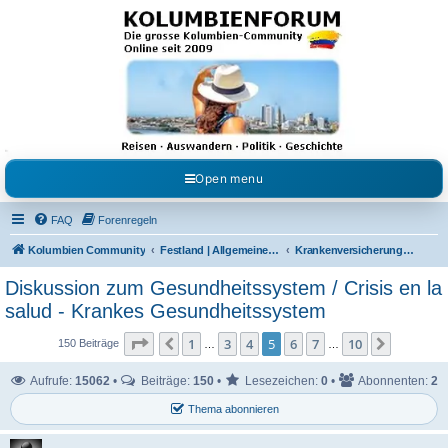
Kolumbienforum - Das
grosse Forum der
Freunde Kolumbiens
Reisen, Auswandern, Kultur, Politik, Geschichte und Visum in Kolumbien und Venezuela.
Austausch, Erfahrungen und Gemeinschaft im Kolumbienforum
Open menu
FAQ
Forenregeln
Kolumbien Community
Festland | Allgemeine Fragen
Krankenversicherung [EPS/IPS] / Rente
Diskussion zum Gesundheitssystem / Crisis en la
salud - Krankes Gesundheitssystem
Seite
5
von
10
1
3
4
5
6
7
10
Vorherige
Nächste
150 Beiträge
…
…
Aufrufe:
15062
•
Beiträge:
150
•
Lesezeichen:
0
•
Abonnenten:
2
Thema abonnieren