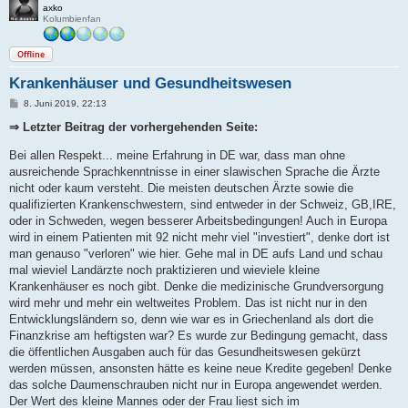
axko
Kolumbienfan
Offline
Krankenhäuser und Gesundheitswesen
B
8. Juni 2019, 22:13
e
i
⇒ Letzter Beitrag der vorhergehenden Seite:
t
r
Bei allen Respekt... meine Erfahrung in DE war, dass man ohne
a
g
ausreichende Sprachkenntnisse in einer slawischen Sprache die Ärzte
nicht oder kaum versteht. Die meisten deutschen Ärzte sowie die
qualifizierten Krankenschwestern, sind entweder in der Schweiz, GB,IRE,
oder in Schweden, wegen besserer Arbeitsbedingungen! Auch in Europa
wird in einem Patienten mit 92 nicht mehr viel "investiert", denke dort ist
man genauso "verloren" wie hier. Gehe mal in DE aufs Land und schau
mal wieviel Landärzte noch praktizieren und wieviele kleine
Krankenhäuser es noch gibt. Denke die medizinische Grundversorgung
wird mehr und mehr ein weltweites Problem. Das ist nicht nur in den
Entwicklungsländern so, denn wie war es in Griechenland als dort die
Finanzkrise am heftigsten war? Es wurde zur Bedingung gemacht, dass
die öffentlichen Ausgaben auch für das Gesundheitswesen gekürzt
werden müssen, ansonsten hätte es keine neue Kredite gegeben! Denke
das solche Daumenschrauben nicht nur in Europa angewendet werden.
Der Wert des kleine Mannes oder der Frau liest sich im