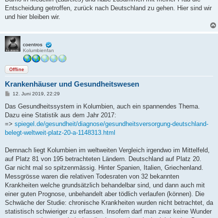
Entscheidung getroffen, zurück nach Deutschland zu gehen. Hier sind wir
und hier bleiben wir.
coentros
Kolumbienfan
Offline
Krankenhäuser und Gesundheitswesen
B
12. Juni 2019, 22:29
e
i
Das Gesundheitssystem in Kolumbien, auch ein spannendes Thema.
t
Dazu eine Statistik aus dem Jahr 2017:
r
a
=>
spiegel.de/gesundheit/diagnose/gesundheitsversorgung-deutschland-
g
belegt-weltweit-platz-20-a-1148313.html
Demnach liegt Kolumbien im weltweiten Vergleich irgendwo im Mittelfeld,
auf Platz 81 von 195 betrachteten Ländern. Deutschland auf Platz 20.
Gar nicht mal so spitzenmässig. Hinter Spanien, Italien, Griechenland.
Messgrösse waren die relativen Todesraten von 32 bekannten
Krankheiten welche grundsätzlich behandelbar sind, und dann auch mit
einer guten Prognose, unbehandelt aber tödlich verlaufen (können). Die
Schwäche der Studie: chronische Krankheiten wurden nicht betrachtet, da
statistisch schwieriger zu erfassen. Insofern darf man zwar keine Wunder