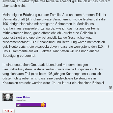
erwarten, so katastrophal wie teilweise erwähnt glaube ich ist das System
aber auch nicht.
Meine eigene Erfahrung aus der Familie: Aus unserem ärmeren Teil der
Verwandtschaft (d.h. ohne private Versicherung) wurde letztes Jahr die
106-jährige bisabulea mit heftigsten Schmerzen in Medellin ins
Krankenhaus eingeliefert. Es wurde, wie ich das nur aus der Ferne
mitbekommen habe, ganz offensichtlich korrekt eine Gallenkolik
diagnostiziert und operativ behandelt. Lange Geschichte kurz
zusammengefasst: Die Behandlung und Betreuung waren mehrheitlich
gut. Heute spricht die bisabuela davon, dass sie wenigstens den 110. mit
uns zusammenfeiern will. Letztes Jahr hatten wir uns noch auf die
Beerdigung vorbereitet.
In einer deutschen Grosstadt lebend und mit dem hiesigen
Gesundheitssystem bestens vertraut wäre meine Prognose in DE im
vergleichbaren Fall (also beim 106-jährigen Kassenpatient) ziemlich
düster. Ich glaube nicht, dass eine vergleichbare Leistung wie in
Kolumbien erbracht worden wäre. Ja, es ist nur ein einzelnes Beispiel.
News Robot
Newsbot
Offline