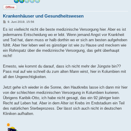
Offline
Krankenhäuser und Gesundheitswesen
B
9. Juni 2019, 15:56
e
i
Es ist vielleicht nicht die beste medizinische Versorgung hier. Aber es ist
t
jedermanns Entscheidung wo er lebt. Wenn jemand Angst vor Krankheit
r
a
und Tod hat, dann muss er halb dorthin wo er sich am besten aufgehoben
g
fühlt. Aber hier leben weil es günstiger ist wie zu Hause und meckern wie
ein Rohrspatz über die medizinische Versorgung, das geht überhaupt
nicht!
Ernesto, wie kommt du darauf, dass ich nicht mehr der Jüngste bin??
Pass mal auf wie schnell du zum alten Mann wirst, hier in Kolumbien mit
all den Ungerechtigkeiten.
Jetzt gehe ich wieder in die Sonne, den Hautkrebs lasse ich dann mir hier
von der schlechten medizinischen Versorgung in Kolumbien kurieren.
Übrigens Karibik-Otto, ich habe nicht gesagt, das ein 92 jähriger kein
Recht auf Leben hat. Aber in dem Alter ist Krebs im Endstadium ein Teil
des natürlichen Sterbeprozess. Der lässt sich auch nicht in deutschen
Kliniken aufhalten.