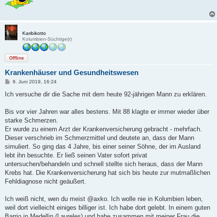
Karibikotto
Kolumbien-Süchtige(r)
Offline
Krankenhäuser und Gesundheitswesen
B
9. Juni 2019, 16:24
e
i
Ich versuche dir die Sache mit dem heute 92-jährigen Mann zu erklären.
t
r
a
Bis vor vier Jahren war alles bestens. Mit 88 klagte er immer wieder über
g
starke Schmerzen.
Er wurde zu einem Arzt der Krankenversicherung gebracht - mehrfach.
Dieser verschrieb im Schmerzmittel und deutete an, dass der Mann
simuliert. So ging das 4 Jahre, bis einer seiner Söhne, der im Ausland
lebt ihn besuchte. Er ließ seinen Vater sofort privat
untersuchen/behandeln und schnell stellte sich heraus, dass der Mann
Krebs hat. Die Krankenversicherung hat sich bis heute zur mutmaßlichen
Fehldiagnose nicht geäußert.
Ich weiß nicht, wen du meist @axko. Ich wolle nie in Kolumbien leben,
weil dort vielleicht einiges billiger ist. Ich habe dort gelebt. In einem guten
Barrio in Medellin (Laureles) und habe zusammen mit meiner Frau die