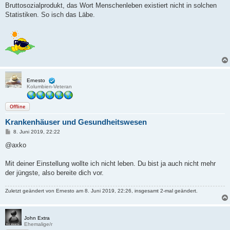
Bruttosozialprodukt, das Wort Menschenleben existiert nicht in solchen
Statistiken. So isch das Läbe.
Ernesto
Kolumbien-Veteran
Offline
Krankenhäuser und Gesundheitswesen
B
8. Juni 2019, 22:22
e
i
@axko
t
r
a
Mit deiner Einstellung wollte ich nicht leben. Du bist ja auch nicht mehr
g
der jüngste, also bereite dich vor.
Zuletzt geändert von
Ernesto
am 8. Juni 2019, 22:26, insgesamt 2-mal geändert.
John Extra
Ehemalige/r