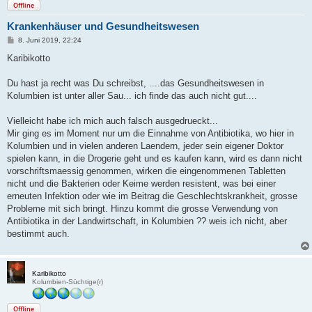
Offline
Krankenhäuser und Gesundheitswesen
B
8. Juni 2019, 22:24
e
i
Karibikotto
t
r
a
Du hast ja recht was Du schreibst, ....das Gesundheitswesen in
g
Kolumbien ist unter aller Sau... ich finde das auch nicht gut....
Vielleicht habe ich mich auch falsch ausgedrueckt...
Mir ging es im Moment nur um die Einnahme von Antibiotika, wo hier in
Kolumbien und in vielen anderen Laendern, jeder sein eigener Doktor
spielen kann, in die Drogerie geht und es kaufen kann, wird es dann nicht
vorschriftsmaessig genommen, wirken die eingenommenen Tabletten
nicht und die Bakterien oder Keime werden resistent, was bei einer
erneuten Infektion oder wie im Beitrag die Geschlechtskrankheit, grosse
Probleme mit sich bringt. Hinzu kommt die grosse Verwendung von
Antibiotika in der Landwirtschaft, in Kolumbien ?? weis ich nicht, aber
bestimmt auch.
Karibikotto
Kolumbien-Süchtige(r)
Offline