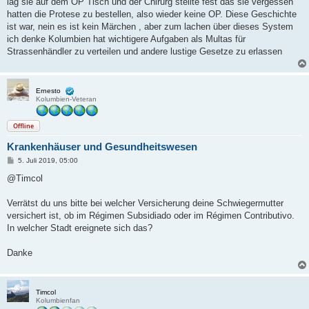
lag sie auf dem OP Tisch und der Chirurg stellte fest das sie vergessen
hatten die Protese zu bestellen, also wieder keine OP. Diese Geschichte
ist war, nein es ist kein Märchen , aber zum lachen über dieses System
ich denke Kolumbien hat wichtigere Aufgaben als Multas für
Strassenhändler zu verteilen und andere lustige Gesetze zu erlassen
Ernesto
Kolumbien-Veteran
Offline
Krankenhäuser und Gesundheitswesen
B
5. Juli 2019, 05:00
e
i
@Timcol
t
r
a
Verrätst du uns bitte bei welcher Versicherung deine Schwiegermutter
g
versichert ist, ob im Régimen Subsidiado oder im Régimen Contributivo.
In welcher Stadt ereignete sich das?
Danke
Timcol
Kolumbienfan