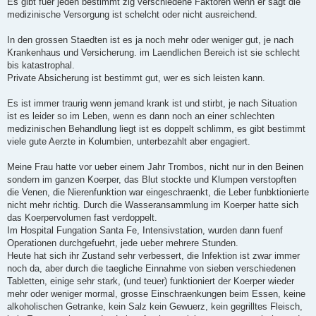
Es gibt fuer jeden bestimmt zig verschiedene Faktoren wenn er sagt die
t
medizinische Versorgung ist schelcht oder nicht ausreichend.
r
a
g
In den grossen Staedten ist es ja noch mehr oder weniger gut, je nach
Krankenhaus und Versicherung. im Laendlichen Bereich ist sie schlecht
bis katastrophal.
Private Absicherung ist bestimmt gut, wer es sich leisten kann.
Es ist immer traurig wenn jemand krank ist und stirbt, je nach Situation
ist es leider so im Leben, wenn es dann noch an einer schlechten
medizinischen Behandlung liegt ist es doppelt schlimm, es gibt bestimmt
viele gute Aerzte in Kolumbien, unterbezahlt aber engagiert.
Meine Frau hatte vor ueber einem Jahr Trombos, nicht nur in den Beinen
sondern im ganzen Koerper, das Blut stockte und Klumpen verstopften
die Venen, die Nierenfunktion war eingeschraenkt, die Leber funbktionierte
nicht mehr richtig. Durch die Wasseransammlung im Koerper hatte sich
das Koerpervolumen fast verdoppelt.
Im Hospital Fungation Santa Fe, Intensivstation, wurden dann fuenf
Operationen durchgefuehrt, jede ueber mehrere Stunden.
Heute hat sich ihr Zustand sehr verbessert, die Infektion ist zwar immer
noch da, aber durch die taegliche Einnahme von sieben verschiedenen
Tabletten, einige sehr stark, (und teuer) funktioniert der Koerper wieder
mehr oder weniger mormal, grosse Einschraenkungen beim Essen, keine
alkoholischen Getranke, kein Salz kein Gewuerz, kein gegrilltes Fleisch,