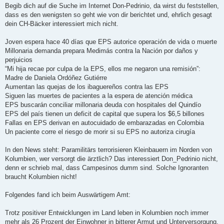
Begib dich auf die Suche im Internet Don-Pedrinio, da wirst du feststellen,
dass es den wenigsten so geht wie von dir berichtet und, ehrlich gesagt
dein CH-Bäcker interessiert mich nicht.
Joven espera hace 40 días que EPS autorice operación de vida o muerte
Millonaria demanda prepara Medimás contra la Nación por daños y
perjuicios
“Mi hija recae por culpa de la EPS, ellos me negaron una remisión”:
Madre de Daniela Ordóñez Gutiérre
Aumentan las quejas de los ibaguereños contra las EPS
Siguen las muertes de pacientes a la espera de atención médica
EPS buscarán conciliar millonaria deuda con hospitales del Quindío
EPS del país tienen un deficit de capital que supera los $6,5 billones
Fallas en EPS derivan en autocuidado de embarazadas en Colombia
Un paciente corre el riesgo de morir si su EPS no autoriza cirugía
In den News steht: Paramilitärs terrorisieren Kleinbauern im Norden von
Kolumbien, wer versorgt die ärztlich? Das interessiert Don_Pedrinio nicht,
denn er schrieb mal, dass Campesinos dumm sind. Solche Ignoranten
braucht Kolumbien nicht!
Folgendes fand ich beim Auswärtigem Amt:
Trotz positiver Entwicklungen im Land leben in Kolumbien noch immer
mehr als 26 Prozent der Einwohner in bitterer Armut und Unterversorgung.