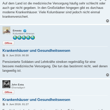
Auf dem Land ist die medizinische Versorgung häufig sehr schlecht oder
auch gar nicht gegeben. In den Großstädten hingegen gibt es durchaus
moderne Krankenhäuser. Viele Kolumbianer sind jedoch nicht einmal
krankenversichert.
Ernesto
Kolumbien-Veteran
Offline
Krankenhäuser und Gesundheitswesen
B
9. Juni 2019, 00:30
e
i
Pensionierte Soldaten und Lehrkräfte streiken regelmäßig für eine
t
bessere medizinische Versorgung. Die tun das bestimmt nicht, weil denen
r
a
langweilig ist.
g
John Extra
Ehemalige/r
Offline
Krankenhäuser und Gesundheitswesen
B
9. Juni 2019, 01:27
e
i