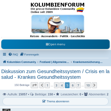
Kolumbienforum - Das
grosse Forum der
Freunde Kolumbiens
Reisen, Auswandern, Kultur, Politik, Geschichte und Visum in Kolumbien und Venezuela.
Austausch, Erfahrungen und Gemeinschaft im Kolumbienforum
Open menu
FAQ
Forenregeln
Kolumbien Community
Festland | Allgemeine Fragen
Krankenversicherung [EPS/IPS] / Rente
Diskussion zum Gesundheitssystem / Crisis en la
salud - Krankes Gesundheitssystem
Seite
5
von
10
1
3
4
5
6
7
10
Vorherige
Nächste
150 Beiträge
…
…
Aufrufe:
15057
•
Beiträge:
150
•
Lesezeichen:
0
•
Abonnenten:
2
Thema abonnieren