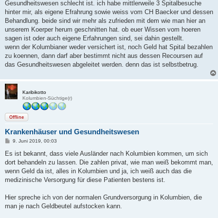
Gesundheitswesen schlecht ist. ich habe mittlerweile 3 Spitalbesuche
hinter mir, als eigene Efrahrung sowie weiss vom CH Baecker und dessen
Behandlung. beide sind wir mehr als zufrieden mit dem wie man hier an
unserem Koerper herum geschnitten hat. ob euer Wissen vom hoeren
sagen ist oder auch eigene Erfahrungen sind, sei dahin gestellt.
wenn der Kolumbianer weder versichert ist, noch Geld hat Spital bezahlen
zu koennen, dann darf aber bestimmt nicht aus dessen Recoursen auf
das Gesundheitswesen abgeleitet werden. denn das ist selbstbetrug.
Karibikotto
Kolumbien-Süchtige(r)
Offline
Krankenhäuser und Gesundheitswesen
B
9. Juni 2019, 00:03
e
i
Es ist bekannt, dass viele Ausländer nach Kolumbien kommen, um sich
t
dort behandeln zu lassen. Die zahlen privat, wie man weiß bekommt man,
r
a
wenn Geld da ist, alles in Kolumbien und ja, ich weiß auch das die
g
medizinische Versorgung für diese Patienten bestens ist.
Hier spreche ich von der normalen Grundversorgung in Kolumbien, die
man je nach Geldbeutel aufstocken kann.