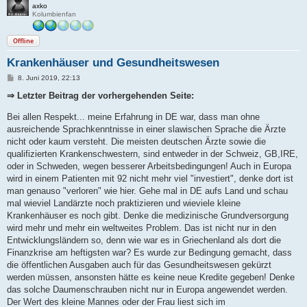
axko
Kolumbienfan
Offline
Krankenhäuser und Gesundheitswesen
B
8. Juni 2019, 22:13
e
i
⇒ Letzter Beitrag der vorhergehenden Seite:
t
r
Bei allen Respekt... meine Erfahrung in DE war, dass man ohne
a
g
ausreichende Sprachkenntnisse in einer slawischen Sprache die Ärzte
nicht oder kaum versteht. Die meisten deutschen Ärzte sowie die
qualifizierten Krankenschwestern, sind entweder in der Schweiz, GB,IRE,
oder in Schweden, wegen besserer Arbeitsbedingungen! Auch in Europa
wird in einem Patienten mit 92 nicht mehr viel "investiert", denke dort ist
man genauso "verloren" wie hier. Gehe mal in DE aufs Land und schau
mal wieviel Landärzte noch praktizieren und wieviele kleine
Krankenhäuser es noch gibt. Denke die medizinische Grundversorgung
wird mehr und mehr ein weltweites Problem. Das ist nicht nur in den
Entwicklungsländern so, denn wie war es in Griechenland als dort die
Finanzkrise am heftigsten war? Es wurde zur Bedingung gemacht, dass
die öffentlichen Ausgaben auch für das Gesundheitswesen gekürzt
werden müssen, ansonsten hätte es keine neue Kredite gegeben! Denke
das solche Daumenschrauben nicht nur in Europa angewendet werden.
Der Wert des kleine Mannes oder der Frau liest sich im