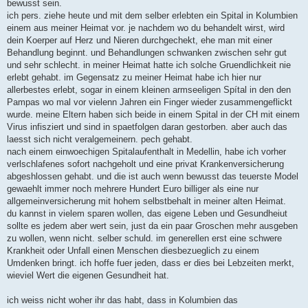
bewusst sein.
ich pers. ziehe heute und mit dem selber erlebten ein Spital in Kolumbien
einem aus meiner Heimat vor. je nachdem wo du behandelt wirst, wird
dein Koerper auf Herz und Nieren durchgechekt, ehe man mit einer
Behandlung beginnt. und Behandlungen schwanken zwischen sehr gut
und sehr schlecht. in meiner Heimat hatte ich solche Gruendlichkeit nie
erlebt gehabt. im Gegensatz zu meiner Heimat habe ich hier nur
allerbestes erlebt, sogar in einem kleinen armseeligen Spítal in den den
Pampas wo mal vor vielenn Jahren ein Finger wieder zusammengeflickt
wurde. meine Eltern haben sich beide in einem Spital in der CH mit einem
Virus infisziert und sind in spaetfolgen daran gestorben. aber auch das
laesst sich nicht veralgemeinern. pech gehabt.
nach einem einwoechigen Spitalaufenthalt in Medellin, habe ich vorher
verlschlafenes sofort nachgeholt und eine privat Krankenversicherung
abgeshlossen gehabt. und die ist auch wenn bewusst das teuerste Model
gewaehlt immer noch mehrere Hundert Euro billiger als eine nur
allgemeinversicherung mit hohem selbstbehalt in meiner alten Heimat.
du kannst in vielem sparen wollen, das eigene Leben und Gesundheiut
sollte es jedem aber wert sein, just da ein paar Groschen mehr ausgeben
zu wollen, wenn nicht. selber schuld. im generellen erst eine schwere
Krankheit oder Unfall einen Menschen diesbezueglich zu einem
Umdenken bringt. ich hoffe fuer jeden, dass er dies bei Lebzeiten merkt,
wieviel Wert die eigenen Gesundheit hat.
ich weiss nicht woher ihr das habt, dass in Kolumbien das