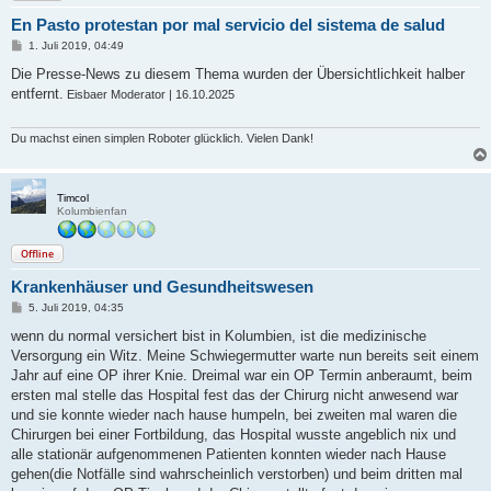
En Pasto protestan por mal servicio del sistema de salud
B
1. Juli 2019, 04:49
e
i
Die Presse-News zu diesem Thema wurden der Übersichtlichkeit halber
t
entfernt.
Eisbaer Moderator | 16.10.2025
r
a
g
Du machst einen simplen Roboter glücklich. Vielen Dank!
Timcol
Kolumbienfan
Offline
Krankenhäuser und Gesundheitswesen
B
5. Juli 2019, 04:35
e
i
wenn du normal versichert bist in Kolumbien, ist die medizinische
t
Versorgung ein Witz. Meine Schwiegermutter warte nun bereits seit einem
r
a
Jahr auf eine OP ihrer Knie. Dreimal war ein OP Termin anberaumt, beim
g
ersten mal stelle das Hospital fest das der Chirurg nicht anwesend war
und sie konnte wieder nach hause humpeln, bei zweiten mal waren die
Chirurgen bei einer Fortbildung, das Hospital wusste angeblich nix und
alle stationär aufgenommenen Patienten konnten wieder nach Hause
gehen(die Notfälle sind wahrscheinlich verstorben) und beim dritten mal