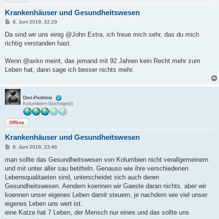
Krankenhäuser und Gesundheitswesen
B
8. Juni 2019, 22:29
e
i
Da sind wir uns einig @John Extra, ich freue mich sehr, das du mich
t
richtig verstanden hast.
r
a
g
Wenn @axko meint, das jemand mit 92 Jahren kein Recht mehr zum
Leben hat, dann sage ich besser nichts mehr.
Don-Pedrinio
Kolumbien-Süchtige(r)
Offline
Krankenhäuser und Gesundheitswesen
B
8. Juni 2019, 23:46
e
i
man sollte das Gesundheitswesen von Kolumbien nicht verallgemeinern
t
und mit unter aller sau betitteln. Genauso wie ihre verschiedenen
r
a
Lebensqualitaeten sind, unterscheidet sich auch deren
g
Gesundheitswesen. Aendern koennen wir Gaeste daran nichts. aber wir
koennen unser eigenes Leben damit steuern, je nachdem wie viel unser
eigenes Leben uns wert ist.
eine Katze hat 7 Leben, der Mensch nur eines und das sollte uns