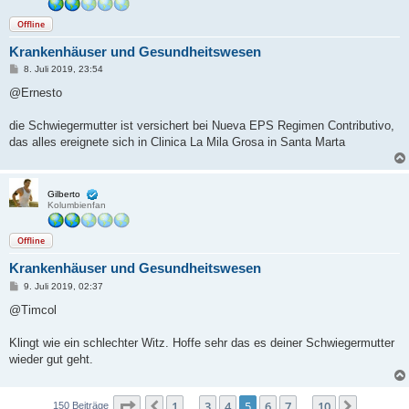
Offline
Krankenhäuser und Gesundheitswesen
B
8. Juli 2019, 23:54
e
i
@Ernesto
t
r
a
die Schwiegermutter ist versichert bei Nueva EPS Regimen Contributivo,
g
das alles ereignete sich in Clinica La Mila Grosa in Santa Marta
Gilberto
Kolumbienfan
Offline
Krankenhäuser und Gesundheitswesen
B
9. Juli 2019, 02:37
e
i
@Timcol
t
r
a
Klingt wie ein schlechter Witz. Hoffe sehr das es deiner Schwiegermutter
g
wieder gut geht.
Seite
5
von
10
1
3
4
5
6
7
10
Vorherige
Nächste
150 Beiträge
…
…