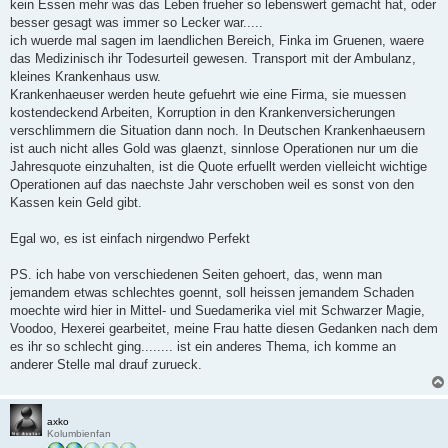
kein Essen mehr was das Leben frueher so lebenswert gemacht hat, oder
besser gesagt was immer so Lecker war.....
ich wuerde mal sagen im laendlichen Bereich, Finka im Gruenen, waere
das Medizinisch ihr Todesurteil gewesen. Transport mit der Ambulanz,
kleines Krankenhaus usw.
Krankenhaeuser werden heute gefuehrt wie eine Firma, sie muessen
kostendeckend Arbeiten, Korruption in den Krankenversicherungen
verschlimmern die Situation dann noch. In Deutschen Krankenhaeusern
ist auch nicht alles Gold was glaenzt, sinnlose Operationen nur um die
Jahresquote einzuhalten, ist die Quote erfuellt werden vielleicht wichtige
Operationen auf das naechste Jahr verschoben weil es sonst von den
Kassen kein Geld gibt.
Egal wo, es ist einfach nirgendwo Perfekt
PS. ich habe von verschiedenen Seiten gehoert, das, wenn man
jemandem etwas schlechtes goennt, soll heissen jemandem Schaden
moechte wird hier in Mittel- und Suedamerika viel mit Schwarzer Magie,
Voodoo, Hexerei gearbeitet, meine Frau hatte diesen Gedanken nach dem
es ihr so schlecht ging........ ist ein anderes Thema, ich komme an
anderer Stelle mal drauf zurueck.
axko
Kolumbienfan