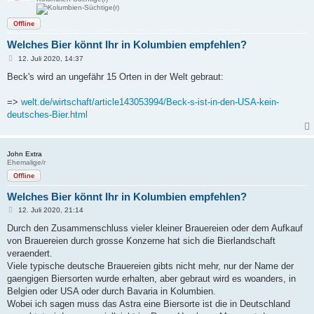
Offline
Welches Bier könnt Ihr in Kolumbien empfehlen?
B
12. Juli 2020, 14:37
e
i
Beck's wird an ungefähr 15 Orten in der Welt gebraut:
t
r
a
=>
welt.de/wirtschaft/article143053994/Beck-s-ist-in-den-USA-kein-
g
deutsches-Bier.html
John Extra
Ehemalige/r
Offline
Welches Bier könnt Ihr in Kolumbien empfehlen?
B
12. Juli 2020, 21:14
e
i
Durch den Zusammenschluss vieler kleiner Brauereien oder dem Aufkauf
t
von Brauereien durch grosse Konzerne hat sich die Bierlandschaft
r
a
veraendert.
g
Viele typische deutsche Brauereien gibts nicht mehr, nur der Name der
gaengigen Biersorten wurde erhalten, aber gebraut wird es woanders, in
Belgien oder USA oder durch Bavaria in Kolumbien.
Wobei ich sagen muss das Astra eine Biersorte ist die in Deutschland