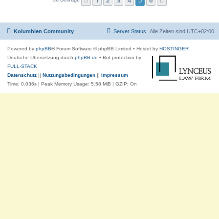
1
2
3
4
5
6
Vorherige
Nächste
Kolumbien Community
Server Status
Alle Zeiten sind
UTC+02:00
Powered by
phpBB
® Forum Software © phpBB Limited
• Hostet by
HOSTINGER
Deutsche Übersetzung durch
phpBB.de
• Bot protection by
FULL-STACK
Datenschutz
||
Nutzungsbedingungen
||
Impressum
Time: 0.036s
| Peak Memory Usage: 5.58 MiB | GZIP: On