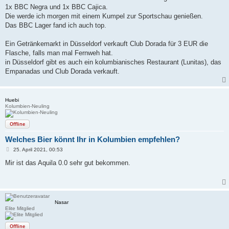
t
1x BBC Negra und 1x BBC Cajica.
r
a
Die werde ich morgen mit einem Kumpel zur Sportschau genießen.
g
Das BBC Lager fand ich auch top.
Ein Getränkemarkt in Düsseldorf verkauft Club Dorada für 3 EUR die
Flasche, falls man mal Fernweh hat.
in Düsseldorf gibt es auch ein kolumbianisches Restaurant (Lunitas), das
Empanadas und Club Dorada verkauft.
Huebi
Kolumbien-Neuling
Offline
Welches Bier könnt Ihr in Kolumbien empfehlen?
B
25. April 2021, 00:53
e
i
Mir ist das Aquila 0.0 sehr gut bekommen.
t
r
a
g
Nasar
Elite Mitglied
Offline