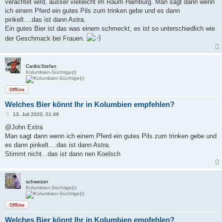
verachtet wird, ausser vielleicht im Raum Hamburg. Man sagt dann wenn
ich einem Pferd ein gutes Pils zum trinken gebe und es dann
pinkelt....das ist dann Astra.
Ein gutes Bier ist das was einem schmeckt, es ist so unterschiedlich wie
der Geschmack bei Frauen.
CaribicStefan
Kolumbien-Süchtige(r)
Offline
Welches Bier könnt Ihr in Kolumbien empfehlen?
B
13. Juli 2020, 01:49
e
i
@John Extra
t
Man sagt dann wenn ich einem Pferd ein gutes Pils zum trinken gebe und
r
a
es dann pinkelt....das ist dann Astra.
g
Stimmt nicht...das ist dann nen Koelsch
schweizer
Kolumbien-Süchtige(r)
Offline
Welches Bier könnt Ihr in Kolumbien empfehlen?