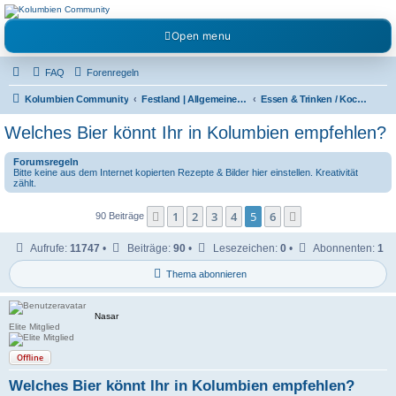
Kolumbienforum - Das
Open menu
grosse Forum der
Freunde Kolumbiens
FAQ
Forenregeln
Reisen, Auswandern, Kultur, Politik, Geschichte und Visum in Kolumbien und Venezuela.
Austausch, Erfahrungen und Gemeinschaft im Kolumbienforum
Kolumbien Community
Festland | Allgemeine Fragen
Essen & Trinken / Koch- Back & Rezeptecke
Welches Bier könnt Ihr in Kolumbien empfehlen?
Forumsregeln
Bitte keine aus dem Internet kopierten Rezepte & Bilder hier einstellen. Kreativität
zählt.
1
2
3
4
5
6
Vorherige
Nächste
90 Beiträge
Aufrufe:
11747
•
Beiträge:
90
•
Lesezeichen:
0
•
Abonnenten:
1
Thema abonnieren
Nasar
Elite Mitglied
Offline
Welches Bier könnt Ihr in Kolumbien empfehlen?