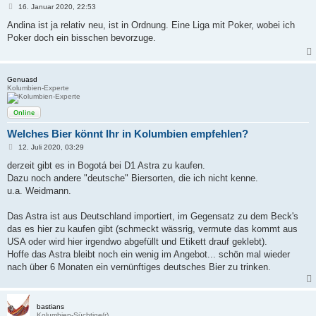
B
16. Januar 2020, 22:53
e
i
Andina ist ja relativ neu, ist in Ordnung. Eine Liga mit Poker, wobei ich
t
Poker doch ein bisschen bevorzuge.
r
a
g
Genuasd
Kolumbien-Experte
Online
Welches Bier könnt Ihr in Kolumbien empfehlen?
B
12. Juli 2020, 03:29
e
i
derzeit gibt es in Bogotá bei D1 Astra zu kaufen.
t
Dazu noch andere "deutsche" Biersorten, die ich nicht kenne.
r
a
u.a. Weidmann.
g
Das Astra ist aus Deutschland importiert, im Gegensatz zu dem Beck's
das es hier zu kaufen gibt (schmeckt wässrig, vermute das kommt aus
USA oder wird hier irgendwo abgefüllt und Etikett drauf geklebt).
Hoffe das Astra bleibt noch ein wenig im Angebot... schön mal wieder
nach über 6 Monaten ein vernünftiges deutsches Bier zu trinken.
bastians
Kolumbien-Süchtige(r)