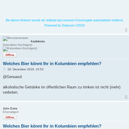
Bei dieser Antwort wurde ein Vollzitat laut unseren Forenregeln automatisiert entfernt.
Powered by Datacom ©2019
Karibikotto
Kolumbien-Süchtige(r)
Offline
Welches Bier könnt Ihr in Kolumbien empfehlen?
B
18. Dezember 2019, 15:53
e
i
@Genuasd
t
r
a
alkoholische Getränke im öffentlichen Raum zu trinken ist nicht (mehr)
g
verboten.
John Extra
Ehemalige/r
Offline
Welches Bier könnt Ihr in Kolumbien empfehlen?