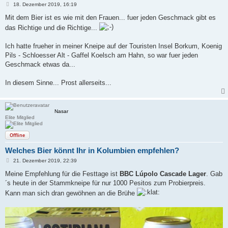
B
18. Dezember 2019, 16:19
e
i
Mit dem Bier ist es wie mit den Frauen... fuer jeden Geschmack gibt es
t
das Richtige und die Richtige...
r
a
g
Ich hatte frueher in meiner Kneipe auf der Touristen Insel Borkum, Koenig
Pils - Schloesser Alt - Gaffel Koelsch am Hahn, so war fuer jeden
Geschmack etwas da...
In diesem Sinne... Prost allerseits...
Nasar
Elite Mitglied
Offline
Welches Bier könnt Ihr in Kolumbien empfehlen?
B
21. Dezember 2019, 22:39
e
i
Meine Empfehlung für die Festtage ist
BBC Lúpolo Cascade Lager
. Gab
t
´s heute in der Stammkneipe für nur 1000 Pesitos zum Probierpreis.
r
a
Kann man sich dran gewöhnen an die Brühe
g