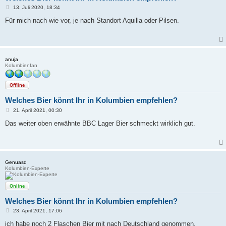
B
13. Juli 2020, 18:34
e
i
Für mich nach wie vor, je nach Standort Aquilla oder Pilsen.
t
r
a
g
anuja
Kolumbienfan
Offline
Welches Bier könnt Ihr in Kolumbien empfehlen?
B
21. April 2021, 00:30
e
i
Das weiter oben erwähnte BBC Lager Bier schmeckt wirklich gut.
t
r
a
g
Genuasd
Kolumbien-Experte
Online
Welches Bier könnt Ihr in Kolumbien empfehlen?
B
23. April 2021, 17:06
e
i
ich habe noch 2 Flaschen Bier mit nach Deutschland genommen.