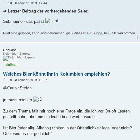
B
10. Dezember 2019, 17:44
e
i
⇒ Letzter Beitrag der vorhergehenden Seite:
t
r
Submarino - das passt
a
g
Fünf sind geladen, zehn sind gekommen, gieß Wasser zur Suppe, heiß alle willkommen.
Genuasd
Kolumbien-Experte
Online
Welches Bier könnt Ihr in Kolumbien empfehlen?
B
18. Dezember 2019, 12:27
e
i
@CaribicStefan
t
r
a
ja muss reichen
g
Zu dem Thema fällt mir noch eine Frage ein, die ich vor Ort oft Leuten
gestellt habe, aber nie eindeutig beantwortet wurde....
Ist Bier (oder allg. Alkohol) trinken in der Öffentlichkeit legal oder nicht?
Oder wird es nur geduldet?