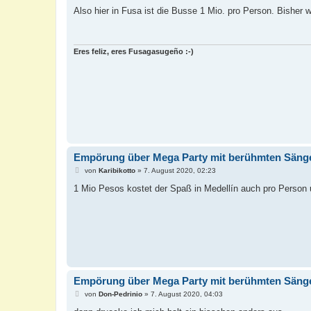
e
i
Also hier in Fusa ist die Busse 1 Mio. pro Person. Bishe
t
r
a
g
Eres feliz, eres Fusagasugeño :-)
Empörung über Mega Party mit berühmten Sänge
B
von
Karibikotto
»
7. August 2020, 02:23
e
i
1 Mio Pesos kostet der Spaß in Medellín auch pro Person 
t
r
a
g
Empörung über Mega Party mit berühmten Sänge
B
von
Don-Pedrinio
»
7. August 2020, 04:03
e
i