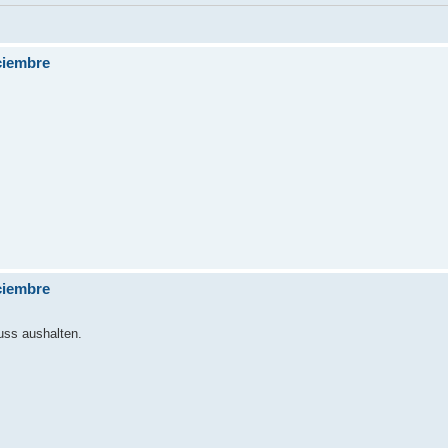
iciembre
iciembre
luss aushalten.