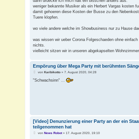
dann druecke ich mich halt ein bisschen anders aus.
t
weniger bekannte Musiker als ein Herbert Vargas kosten fue
r
a
damit gehoeren diese Kosten der Busse zu den Nebenkosten
g
Tuere klopfen.
wo viele andere welche im Showbusiness nur zu Hause daeu
was wissen wir ueber Corona Folgeschaeden ohne einfach
nichts.
vielleicht sitzen wir in unseren abgekapselten Wohnzimmer
Empörung über Mega Party mit berühmten Sänge
B
von
Karibikotto
»
7. August 2020, 04:28
e
i
"Schwachsinn" ...
t
r
a
g
[Video] Denunzierung einer Party an der ein St
teilgenommen hat
B
von
News Robot
»
17. August 2020, 19:10
e