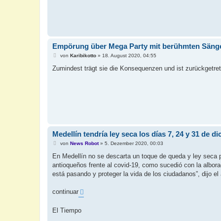
Empörung über Mega Party mit berühmten Sänge
B
von
Karibikotto
»
18. August 2020, 04:55
e
i
Zumindest trägt sie die Konsequenzen und ist zurückgetret
t
r
a
g
Medellín tendría ley seca los días 7, 24 y 31 de d
B
von
News Robot
»
5. Dezember 2020, 00:03
e
i
En Medellín no se descarta un toque de queda y ley seca p
t
antioqueños frente al covid-19, como sucedió con la albora
r
a
está pasando y proteger la vida de los ciudadanos”, dijo el 
g
continuar
El Tiempo