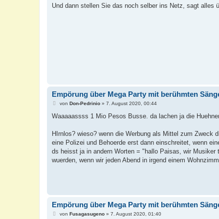
i
Und dann stellen Sie das noch selber ins Netz, sagt alles 
t
r
a
g
Empörung über Mega Party mit berühmten Sänge
B
von
Don-Pedrinio
»
7. August 2020, 00:44
e
i
Waaaaassss 1 Mio Pesos Busse. da lachen ja die Huehner. 
t
r
a
HIrnlos? wieso? wenn die Werbung als Mittel zum Zweck d
g
eine Polizei und Behoerde erst dann einschreitet, wenn e
ds heisst ja in andern Worten = "hallo Paisas, wir Musiker
wuerden, wenn wir jeden Abend in irgend einem Wohnzimme
Empörung über Mega Party mit berühmten Sänge
B
von
Fusagasugeno
»
7. August 2020, 01:40