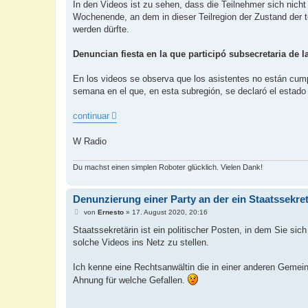
i
In den Videos ist zu sehen, dass die Teilnehmer sich nic
t
Wochenende, an dem in dieser Teilregion der Zustand der to
r
a
werden dürfte.
g
Denuncian fiesta en la que participó subsecretaria de l
En los videos se observa que los asistentes no están cump
semana en el que, en esta subregión, se declaró el estado 
continuar
W Radio
Du machst einen simplen Roboter glücklich. Vielen Dank!
Denunzierung einer Party an der ein Staatssekr
B
von
Ernesto
»
17. August 2020, 20:16
e
i
Staatssekretärin ist ein politischer Posten, in dem Sie s
t
solche Videos ins Netz zu stellen.
r
a
g
Ich kenne eine Rechtsanwältin die in einer anderen Geme
Ahnung für welche Gefallen.