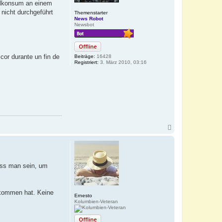
holkonsum an einem
n
 nicht durchgeführt
Themenstarter
News Robot
Newsbot
Offline
cor durante un fin de
Beiträge:
16428
Registriert:
3. März 2010, 03:16
N
a
c
h
o
b
muss man sein, um
e
n
ekommen hat. Keine
Ernesto
Kolumbien-Veteran
Offline