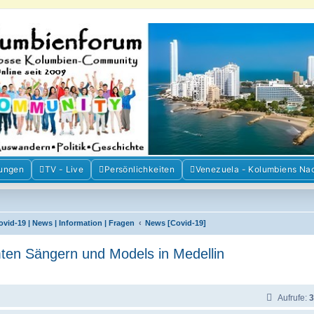
m der Freunde Kolumbiens
ien und Venezuela. Austausch, Erfahrungen und Gemeinschaft im Kolumbienforum
ungen
TV - Live
Persönlichkeiten
Venezuela - Kolumbiens Na
ovid-19 | News | Information | Fragen
News [Covid-19]
en Sängern und Models in Medellin
Aufrufe:
3