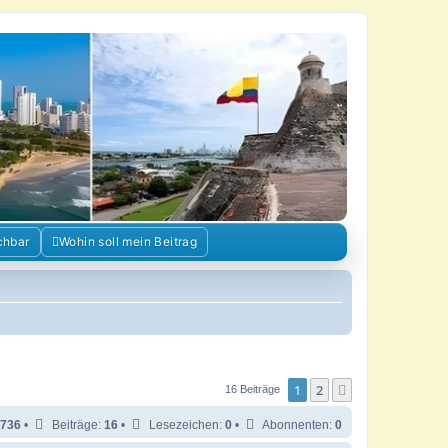
chbar
Wohin soll mein Beitrag
1
2
Nächste
16 Beiträge
736
•
Beiträge:
16
•
Lesezeichen:
0
•
Abonnenten:
0