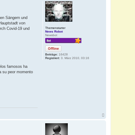
ten Sängern und
 Hauptstadt von
Themenstarter
urch Covid-19 und
News Robot
Newsbot
Offline
Beiträge:
16428
Registriert:
3. März 2010, 03:16
delos famosos ha
esa su peor momento
N
a
c
h
o