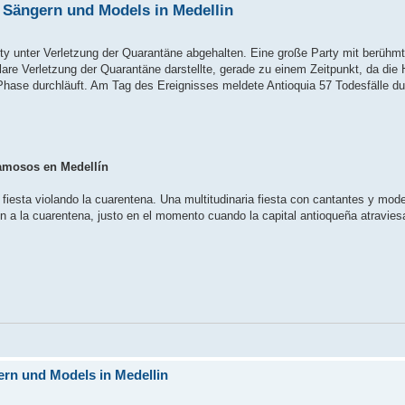
Sängern und Models in Medellin
 unter Verletzung der Quarantäne abgehalten. Eine große Party mit berühm
lare Verletzung der Quarantäne darstellte, gerade zu einem Zeitpunkt, da die
Phase durchläuft. Am Tag des Ereignisses meldete Antioquia 57 Todesfälle d
famosos en Medellín
a fiesta violando la cuarentena. Una multitudinaria fiesta con cantantes y mo
ión a la cuarentena, justo en el momento cuando la capital antioqueña atravi
rn und Models in Medellin