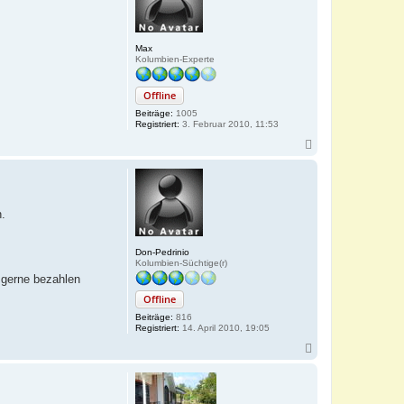
b
e
n
Max
Kolumbien-Experte
Offline
Beiträge:
1005
Registriert:
3. Februar 2010, 11:53
N
a
c
h
o
b
.
e
n
Don-Pedrinio
Kolumbien-Süchtige(r)
h gerne bezahlen
Offline
Beiträge:
816
Registriert:
14. April 2010, 19:05
N
a
c
h
o