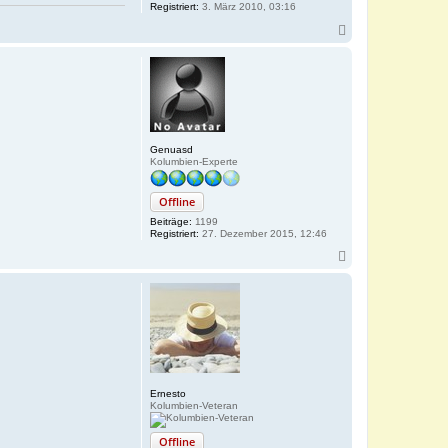
Registriert:
3. März 2010, 03:16
N
a
c
h
o
b
e
n
Genuasd
Kolumbien-Experte
Offline
Beiträge:
1199
Registriert:
27. Dezember 2015, 12:46
N
a
c
h
o
b
e
n
Ernesto
Kolumbien-Veteran
Offline