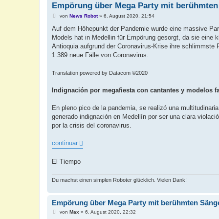
Empörung über Mega Party mit berühmten 
B
von
News Robot
»
6. August 2020, 21:54
e
i
Auf dem Höhepunkt der Pandemie wurde eine massive Party
t
Models hat in Medellin für Empörung gesorgt, da sie eine k
r
a
Antioquia aufgrund der Coronavirus-Krise ihre schlimmste 
g
1.389 neue Fälle von Coronavirus.
Translation powered by Datacom ©2020
Indignación por megafiesta con cantantes y modelos 
En pleno pico de la pandemia, se realizó una multitudinari
generado indignación en Medellín por ser una clara violac
por la crisis del coronavirus.
continuar
El Tiempo
Du machst einen simplen Roboter glücklich. Vielen Dank!
Empörung über Mega Party mit berühmten Sänge
B
von
Max
»
6. August 2020, 22:32
e