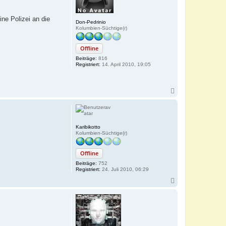
e
n
ne Polizei an die
Don-Pedrinio
Kolumbien-Süchtige(r)
Offline
Beiträge:
816
Registriert:
14. April 2010, 19:05
N
a
c
h
o
b
Karibikotto
e
Kolumbien-Süchtige(r)
n
Offline
Beiträge:
752
Registriert:
24. Juli 2010, 06:29
N
a
c
h
o
b
e