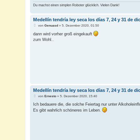
Du machst einen simplen Roboter glücklich. Vielen Dank!
Medellín tendría ley seca los días 7, 24 y 31 de d
B
von
Genuasd
»
5. Dezember 2020, 01:50
e
i
dann wird vorher groß eingekauft
t
zum Wohl..
r
a
g
Medellín tendría ley seca los días 7, 24 y 31 de d
B
von
Ernesto
»
5. Dezember 2020, 15:40
e
i
Ich bedauere die, die solche Feiertag nur unter Alkoholeinf
t
Es gibt wahrlich schöneres im Leben.
r
a
g