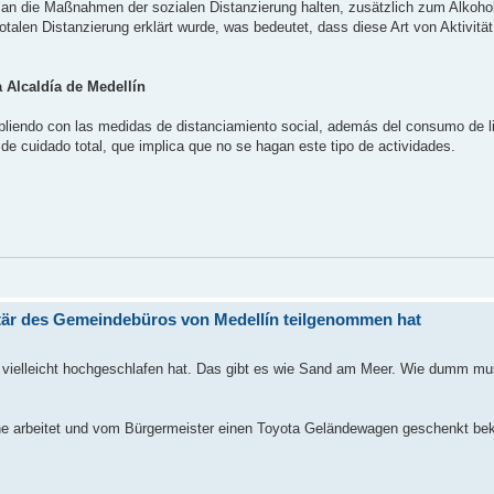
ht an die Maßnahmen der sozialen Distanzierung halten, zusätzlich zum Alko
talen Distanzierung erklärt wurde, was bedeutet, dass diese Art von Aktivität
a Alcaldía de Medellín
liendo con las medidas de distanciamiento social, además del consumo de li
de cuidado total, que implica que no se hagan este tipo de actividades.
etär des Gemeindebüros von Medellín teilgenommen hat
ich vielleicht hochgeschlafen hat. Das gibt es wie Sand am Meer. Wie dumm 
ine arbeitet und vom Bürgermeister einen Toyota Geländewagen geschenkt b