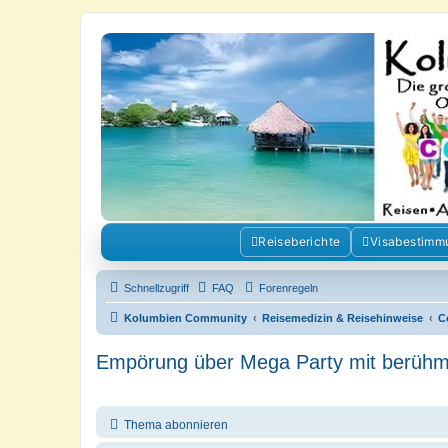
Kolumbienforum - Das grosse Foru
Reisen, Auswandern, Kultur, Politik, Geschichte und Visum in Kolumb
Reiseberichte
Visabestimm
Schnellzugriff
FAQ
Forenregeln
Kolumbien Community
Reisemedizin & Reisehinweise
C
Empörung über Mega Party mit berühmt
Thema abonnieren