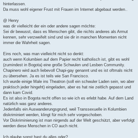
a
hinterlassen.
g
Da muss wohl eigener Frust mit Frauen im Internet abgebaut werden..
@ Henry
was dir vielleicht der ein oder andere sagen möchte:
Sei dir bewusst, dass es Menschen gibt, die nichts anderes als Armut
kennen, sehr verzweifelt sind und sie dir in manchen Momenten nicht
immer die Wahrheit sagen.
Eins noch, was man vielleicht nicht so denkt:
auch wenn Kolumbien auf dem Papier recht katholisch ist, gibt es wohl
(zumindest in Bogota) eine große Schwulen und Lesben Community.
Chapinero wird auch liebevoll Chapi-gay genannt und es ist oftmals nicht
zu übersehen. Ja es ist teils wie San Francisco.
Ich wurde einige Male ins Theatron (soll ein schwuler Laden sein, wo aber
praktisch jeder hingeht) eingeladen, aber es hat nie zeitlich gepasst und
dann kam Covid.
Es ist also in Bogota recht offen so wie ich es erlebt habe. Auf dem Land
natürlich was ganz anderes.
Jedenfalls ein Auswanderungsgrund, weil Transsexuelle in Kolumbien
diskriminiert werden, klingt für mich sehr vorgeschoben.
Vor Diskriminierung ist man nirgends auf der Welt geschützt, aber verfolgt
werden diese Menschen in CO auch nicht.
Ich glaube sonst hast du alles oder?