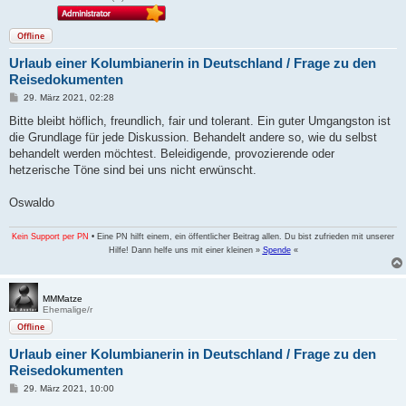
Offline
Urlaub einer Kolumbianerin in Deutschland / Frage zu den
Reisedokumenten
B
29. März 2021, 02:28
e
i
Bitte bleibt höflich, freundlich, fair und tolerant. Ein guter Umgangston ist
t
die Grundlage für jede Diskussion. Behandelt andere so, wie du selbst
r
a
behandelt werden möchtest. Beleidigende, provozierende oder
g
hetzerische Töne sind bei uns nicht erwünscht.
Oswaldo
Kein Support per PN
• Eine PN hilft einem, ein öffentlicher Beitrag allen. Du bist zufrieden mit unserer
Hilfe! Dann helfe uns mit einer kleinen »
Spende
«
MMMatze
Ehemalige/r
Offline
Urlaub einer Kolumbianerin in Deutschland / Frage zu den
Reisedokumenten
B
29. März 2021, 10:00
e