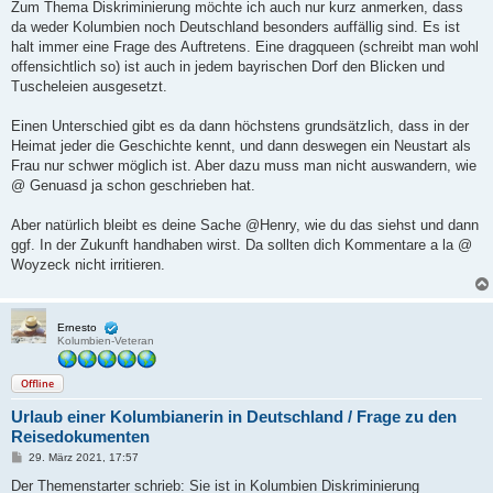
i
Zum Thema Diskriminierung möchte ich auch nur kurz anmerken, dass
t
da weder Kolumbien noch Deutschland besonders auffällig sind. Es ist
r
a
halt immer eine Frage des Auftretens. Eine dragqueen (schreibt man wohl
g
offensichtlich so) ist auch in jedem bayrischen Dorf den Blicken und
Tuscheleien ausgesetzt.
Einen Unterschied gibt es da dann höchstens grundsätzlich, dass in der
Heimat jeder die Geschichte kennt, und dann deswegen ein Neustart als
Frau nur schwer möglich ist. Aber dazu muss man nicht auswandern, wie
@ Genuasd ja schon geschrieben hat.
Aber natürlich bleibt es deine Sache @Henry, wie du das siehst und dann
ggf. In der Zukunft handhaben wirst. Da sollten dich Kommentare a la @
Woyzeck nicht irritieren.
Ernesto
Kolumbien-Veteran
Offline
Urlaub einer Kolumbianerin in Deutschland / Frage zu den
Reisedokumenten
B
29. März 2021, 17:57
e
i
Der Themenstarter schrieb: Sie ist in Kolumbien Diskriminierung