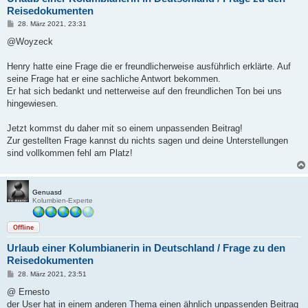
Reisedokumenten
B
28. März 2021, 23:31
e
i
@Woyzeck
t
r
a
Henry hatte eine Frage die er freundlicherweise ausführlich erklärte. Auf
g
seine Frage hat er eine sachliche Antwort bekommen.
Er hat sich bedankt und netterweise auf den freundlichen Ton bei uns
hingewiesen.
Jetzt kommst du daher mit so einem unpassenden Beitrag!
Zur gestellten Frage kannst du nichts sagen und deine Unterstellungen
sind vollkommen fehl am Platz!
Genuasd
Kolumbien-Experte
Offline
Urlaub einer Kolumbianerin in Deutschland / Frage zu den
Reisedokumenten
B
28. März 2021, 23:51
e
i
@ Ernesto
t
der User hat in einem anderen Thema einen ähnlich unpassenden Beitrag
r