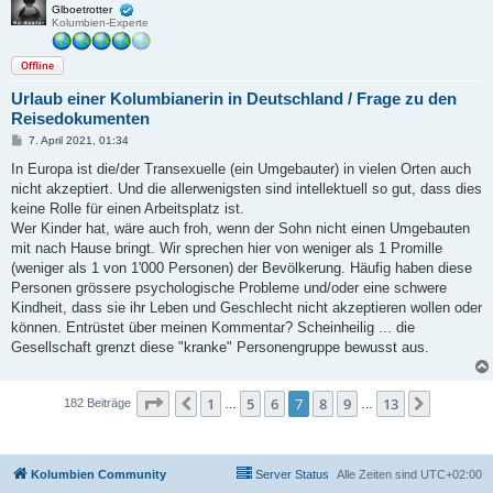
Glboetrotter
Kolumbien-Experte
Offline
Urlaub einer Kolumbianerin in Deutschland / Frage zu den
Reisedokumenten
B
7. April 2021, 01:34
e
i
In Europa ist die/der Transexuelle (ein Umgebauter) in vielen Orten auch
t
nicht akzeptiert. Und die allerwenigsten sind intellektuell so gut, dass dies
r
a
keine Rolle für einen Arbeitsplatz ist.
g
Wer Kinder hat, wäre auch froh, wenn der Sohn nicht einen Umgebauten
mit nach Hause bringt. Wir sprechen hier von weniger als 1 Promille
(weniger als 1 von 1'000 Personen) der Bevölkerung. Häufig haben diese
Personen grössere psychologische Probleme und/oder eine schwere
Kindheit, dass sie ihr Leben und Geschlecht nicht akzeptieren wollen oder
können. Entrüstet über meinen Kommentar? Scheinheilig ... die
Gesellschaft grenzt diese "kranke" Personengruppe bewusst aus.
Seite
7
von
13
1
5
6
7
8
9
13
Vorherige
Nächste
182 Beiträge
…
…
Kolumbien Community
Server Status
Alle Zeiten sind
UTC+02:00