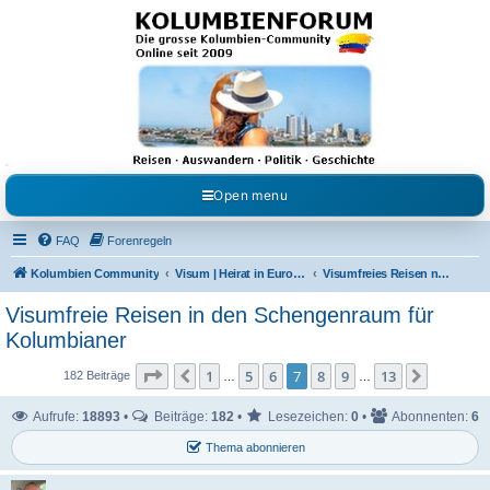
Kolumbienforum - Das
grosse Forum der
Freunde Kolumbiens
Reisen, Auswandern, Kultur, Politik, Geschichte und Visum in Kolumbien und Venezuela.
Austausch, Erfahrungen und Gemeinschaft im Kolumbienforum
Open menu
FAQ
Forenregeln
Kolumbien Community
Visum | Heirat in Europa | Visaangelegenheiten
Visumfreies Reisen nach Europa
Visumfreie Reisen in den Schengenraum für
Kolumbianer
Seite
7
von
13
1
5
6
7
8
9
13
Vorherige
Nächste
182 Beiträge
…
…
Aufrufe:
18893
•
Beiträge:
182
•
Lesezeichen:
0
•
Abonnenten:
6
Thema abonnieren