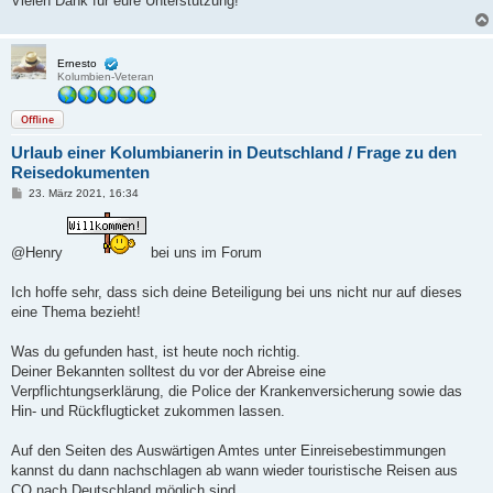
Vielen Dank für eure Unterstützung!
Ernesto
Kolumbien-Veteran
Offline
Urlaub einer Kolumbianerin in Deutschland / Frage zu den
Reisedokumenten
B
23. März 2021, 16:34
e
i
t
r
@Henry
bei uns im Forum
a
g
Ich hoffe sehr, dass sich deine Beteiligung bei uns nicht nur auf dieses
eine Thema bezieht!
Was du gefunden hast, ist heute noch richtig.
Deiner Bekannten solltest du vor der Abreise eine
Verpflichtungserklärung, die Police der Krankenversicherung sowie das
Hin- und Rückflugticket zukommen lassen.
Auf den Seiten des Auswärtigen Amtes unter Einreisebestimmungen
kannst du dann nachschlagen ab wann wieder touristische Reisen aus
CO nach Deutschland möglich sind.