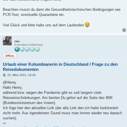
Beachten musst du dann die Gesundheitstechnischen Bedingungen wie
PCR-Test, eventuelle Quarantäne etc.
Viel Glück und bitte halte uns auf dem Laufenden
miro
Kolumbien-Infizierte(r)
Offline
Urlaub einer Kolumbianerin in Deutschland / Frage zu den
Reisedokumenten
B
23. März 2021, 16:45
e
i
@Henry
t
Hallo Henry,
r
a
während bzw. wegen der Pandemie gibt es seit langem viele
g
Reiseeinschränkungen. Am besten Du gehst auf die Seite des BMI
(Bundesministerium des Innern).
Ich füge hier den aktuellen Link (der alte Link den ich hatte funktioniert
nicht mehr. Aus irgendeinem Grund muss man immer wieder neu danach
suchen):
⇨