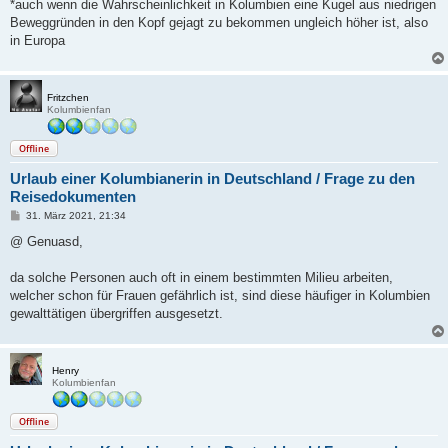
*auch wenn die Wahrscheinlichkeit in Kolumbien eine Kugel aus niedrigen
Beweggründen in den Kopf gejagt zu bekommen ungleich höher ist, also
in Europa
Fritzchen
Kolumbienfan
Offline
Urlaub einer Kolumbianerin in Deutschland / Frage zu den
Reisedokumenten
B
31. März 2021, 21:34
e
i
@ Genuasd,
t
r
a
da solche Personen auch oft in einem bestimmten Milieu arbeiten,
g
welcher schon für Frauen gefährlich ist, sind diese häufiger in Kolumbien
gewalttätigen übergriffen ausgesetzt.
Henry
Kolumbienfan
Offline