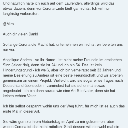
Und natürlich halte ich euch auf dem Laufenden, allerdings wird das
etwas dauern, denn vor Corona-Ende läuft gar nichts. Ich will nur
langfristig vorbereiten.
@Miro
Auch dir vielen Dank!
So lange Corona die Macht hat, unternehmen wir nichts, wir bereiten uns
nur vor.
Angelique Andrea - so ihr Name - ist nicht meine Freundin im erotischen
Sinn (leider *lol), denn sie ist 24 und ich bin 54. Das ist kein
Hinderrungsgrund - ich weiß, aber ich bin verheiratet seit 33 Jahren und
meine Beziehung zu Andrea ist eine beste Freundschaft und wir arbeiten
gemeinsam an einem Projekt. Vielleicht wird sie sogar eines Tages nach
Deutschland übersiedeln - zumindest hat sie schonmal sowas
angedeutet. Ich bin dann sowas wie eine Art Stiefvater, denn sie hat
keinen echten Vater.
Ich bin selbst gespannt wohin uns der Weg führt, für mich ist es auch das
erste Mal in dieser Art.
Sie wäre gern zu ihrem Geburtstag im April zu mir gekommen, aber
wegen Corona ist das nicht möglich. Statt dessen will sie wohl mal ein