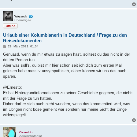
Woyzeck
Ehemalige/r
Offline
Urlaub einer Kolumbianerin in Deutschland / Frage zu den
Reisedokumenten
B
29. März 2021, 01:04
e
i
Genuasd, wenn du mir etwas zu sagen hast, solltest du das nicht in der
t
dritten Person tun.
r
a
Aber was soll's, du bist mir hier schon seit ich dich zum ersten Mal
g
gelesen habe massiv unsympathisch, daher können wir uns das auch
sparen.
@Ernesto:
Er hat Hintergrundinformationen zu seiner Geschichte gegeben, die nichts
mit der Frage zu tun hatten.
Daher darf er sich auch nicht wundern, wenn das kommentiert wird, was
im Übrigen nicht böse gemeint war sondern nur meine Sicht der Dinge
widerspiegelt.
Oswaldo
Administrator(in)