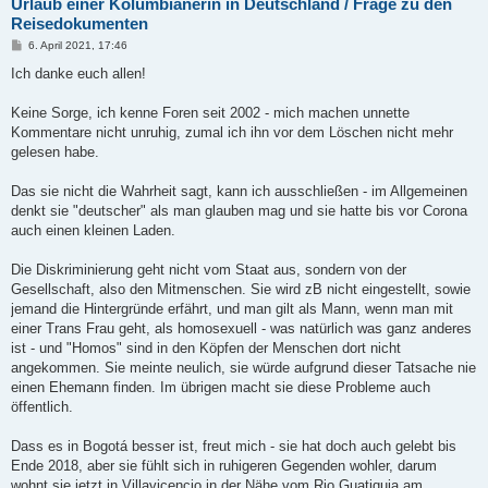
Urlaub einer Kolumbianerin in Deutschland / Frage zu den
Reisedokumenten
B
6. April 2021, 17:46
e
i
Ich danke euch allen!
t
r
a
Keine Sorge, ich kenne Foren seit 2002 - mich machen unnette
g
Kommentare nicht unruhig, zumal ich ihn vor dem Löschen nicht mehr
gelesen habe.
Das sie nicht die Wahrheit sagt, kann ich ausschließen - im Allgemeinen
denkt sie "deutscher" als man glauben mag und sie hatte bis vor Corona
auch einen kleinen Laden.
Die Diskriminierung geht nicht vom Staat aus, sondern von der
Gesellschaft, also den Mitmenschen. Sie wird zB nicht eingestellt, sowie
jemand die Hintergründe erfährt, und man gilt als Mann, wenn man mit
einer Trans Frau geht, als homosexuell - was natürlich was ganz anderes
ist - und "Homos" sind in den Köpfen der Menschen dort nicht
angekommen. Sie meinte neulich, sie würde aufgrund dieser Tatsache nie
einen Ehemann finden. Im übrigen macht sie diese Probleme auch
öffentlich.
Dass es in Bogotá besser ist, freut mich - sie hat doch auch gelebt bis
Ende 2018, aber sie fühlt sich in ruhigeren Gegenden wohler, darum
wohnt sie jetzt in Villavicencio in der Nähe vom Rio Guatiquia am