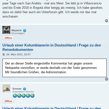
paar Tage nach San Andrès - mal ans Meer. Sie lebt ja in Villavicencio
und bis Ende 2018 in Bogotá eher bergig als meerig. Ich habe gesehen,
dass es dafür hier auch ein Unterforum gibt. Ich werde mir das mal
anschauen.
Woyzeck
Ehemalige/r
Offline
Urlaub einer Kolumbianerin in Deutschland / Frage zu den
Reisedokumenten
B
28. März 2021, 20:57
e
i
Der an dieser Stelle eingestellte Kommentar hat gegen unsere
t
r
Netiquette verstoßen, er wurde deshalb von der Seite genommen.
a
Mit freundlichen Grüßen, die Administration
g
Ernesto
Kolumbien-Veteran
Offline
Urlaub einer Kolumbianerin in Deutschland / Frage zu den