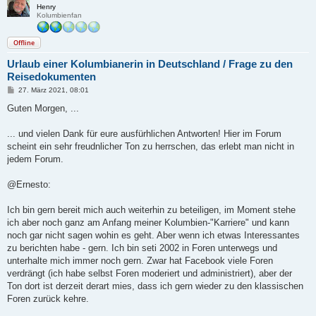
Henry
Kolumbienfan
Offline
Urlaub einer Kolumbianerin in Deutschland / Frage zu den
Reisedokumenten
B
27. März 2021, 08:01
e
i
Guten Morgen, ...
t
r
a
... und vielen Dank für eure ausfürhlichen Antworten! Hier im Forum
g
scheint ein sehr freudnlicher Ton zu herrschen, das erlebt man nicht in
jedem Forum.
@Ernesto:
Ich bin gern bereit mich auch weiterhin zu beteiligen, im Moment stehe
ich aber noch ganz am Anfang meiner Kolumbien-"Karriere" und kann
noch gar nicht sagen wohin es geht. Aber wenn ich etwas Interessantes
zu berichten habe - gern. Ich bin seti 2002 in Foren unterwegs und
unterhalte mich immer noch gern. Zwar hat Facebook viele Foren
verdrängt (ich habe selbst Foren moderiert und administriert), aber der
Ton dort ist derzeit derart mies, dass ich gern wieder zu den klassischen
Foren zurück kehre.