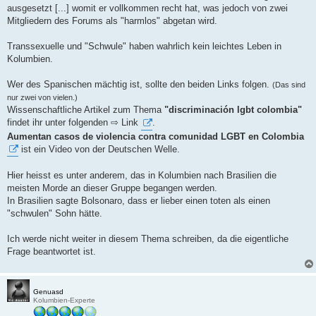
t
ausgesetzt [...] womit er vollkommen recht hat, was jedoch von zwei
r
a
Mitgliedern des Forums als "harmlos" abgetan wird.
g
Transsexuelle und "Schwule" haben wahrlich kein leichtes Leben in
Kolumbien.
Wer des Spanischen mächtig ist, sollte den beiden Links folgen.
(Das sind
nur zwei von vielen.)
Wissenschaftliche Artikel zum Thema
"discriminación lgbt colombia"
findet ihr unter folgenden ⇨ Link
.
Aumentan casos de violencia contra comunidad LGBT en Colombia
ist ein Video von der Deutschen Welle.
Hier heisst es unter anderem, das in Kolumbien nach Brasilien die
meisten Morde an dieser Gruppe begangen werden.
In Brasilien sagte Bolsonaro, dass er lieber einen toten als einen
"schwulen" Sohn hätte.
Ich werde nicht weiter in diesem Thema schreiben, da die eigentliche
Frage beantwortet ist.
Genuasd
Kolumbien-Experte