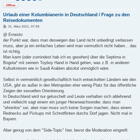
Offline
Urlaub einer Kolumbianerin in Deutschland / Frage zu den
Reisedokumenten
B
31. März 2021, 07:59
e
i
@ Ernesto
t
der Punkt war, dass man deswegen das Land nicht unbedingt verlassen
r
a
muss, aber ja ein einfaches Leben wird man vermutlich nicht haben... das
g
ist richtig.
Man kann (oder zumindest hab ich es gesehen) über die Septima in
Bogota* mit seinem Toyboy Hand in Hand gehen, was z.B. in anderen
Kulturkreisen wie in Saudi Arabien absolut unmöglich wäre.
Selbst in vermeintlich gesellschaftlich hoch entwickelten Ländern wie den
USA, gibt es außer in den Metropolen eher wenig Platz für das öffentliche
Zeigen der sexuellen Orientierung.
In Deutschland wird nur getuschelt und Leute verhalten sich ablehnend
und vielleicht sagt einem ein junger Heranwachsender, dass man
"ehrenlos" sei, aber man muss sich keine Sorgen machen, dass einem
Rednecks auf Pickups mit Schrotflinten durchs Dorf jagen. Nicht mal in
Bayern.
Aber genug von dem "Side-Topic" hier, bevor die Moderation eingreift.