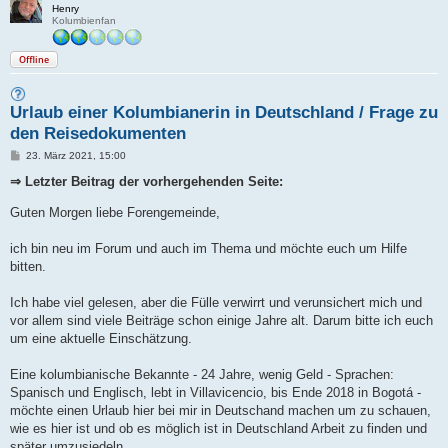
Henry
Kolumbienfan
Offline
Urlaub einer Kolumbianerin in Deutschland / Frage zu
den Reisedokumenten
B
23. März 2021, 15:00
e
i
⇒ Letzter Beitrag der vorhergehenden Seite:
t
r
Guten Morgen liebe Forengemeinde,
a
g
ich bin neu im Forum und auch im Thema und möchte euch um Hilfe
bitten.
Ich habe viel gelesen, aber die Fülle verwirrt und verunsichert mich und
vor allem sind viele Beiträge schon einige Jahre alt. Darum bitte ich euch
um eine aktuelle Einschätzung.
Eine kolumbianische Bekannte - 24 Jahre, wenig Geld - Sprachen:
Spanisch und Englisch, lebt in Villavicencio, bis Ende 2018 in Bogotá -
möchte einen Urlaub hier bei mir in Deutschand machen um zu schauen,
wie es hier ist und ob es möglich ist in Deutschland Arbeit zu finden und
später umzusiedeln.