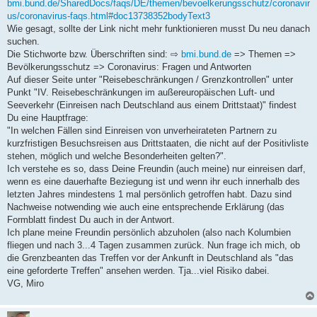
bmi.bund.de/SharedDocs/faqs/DE/themen/bevoelkerungsschutz/coronavir
us/coronavirus-faqs.html#doc13738352bodyText3
Wie gesagt, sollte der Link nicht mehr funktionieren musst Du neu danach
suchen.
Die Stichworte bzw. Überschriften sind: ⇨
bmi.bund.de
=> Themen =>
Bevölkerungsschutz => Coronavirus: Fragen und Antworten
Auf dieser Seite unter "Reisebeschränkungen / Grenzkontrollen" unter
Punkt "IV. Reisebeschränkungen im außereuropäischen Luft- und
Seeverkehr (Einreisen nach Deutschland aus einem Drittstaat)" findest
Du eine Hauptfrage:
"In welchen Fällen sind Einreisen von unverheirateten Partnern zu
kurzfristigen Besuchsreisen aus Drittstaaten, die nicht auf der Positivliste
stehen, möglich und welche Besonderheiten gelten?".
Ich verstehe es so, dass Deine Freundin (auch meine) nur einreisen darf,
wenn es eine dauerhafte Beziegung ist und wenn ihr euch innerhalb des
letzten Jahres mindestens 1 mal persönlich getroffen habt. Dazu sind
Nachweise notwending wie auch eine entsprechende Erklärung (das
Formblatt findest Du auch in der Antwort.
Ich plane meine Freundin persönlich abzuholen (also nach Kolumbien
fliegen und nach 3...4 Tagen zusammen zurück. Nun frage ich mich, ob
die Grenzbeanten das Treffen vor der Ankunft in Deutschland als "das
eine geforderte Treffen" ansehen werden. Tja...viel Risiko dabei.
VG, Miro