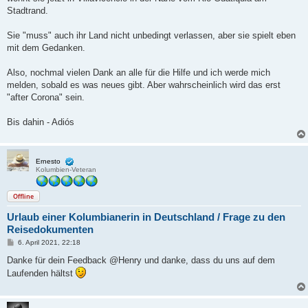
Stadtrand.
Sie "muss" auch ihr Land nicht unbedingt verlassen, aber sie spielt eben
mit dem Gedanken.
Also, nochmal vielen Dank an alle für die Hilfe und ich werde mich
melden, sobald es was neues gibt. Aber wahrscheinlich wird das erst
"after Corona" sein.
Bis dahin - Adiós
Ernesto
Kolumbien-Veteran
Offline
Urlaub einer Kolumbianerin in Deutschland / Frage zu den
Reisedokumenten
B
6. April 2021, 22:18
e
i
Danke für dein Feedback @Henry und danke, dass du uns auf dem
t
Laufenden hältst
r
a
g