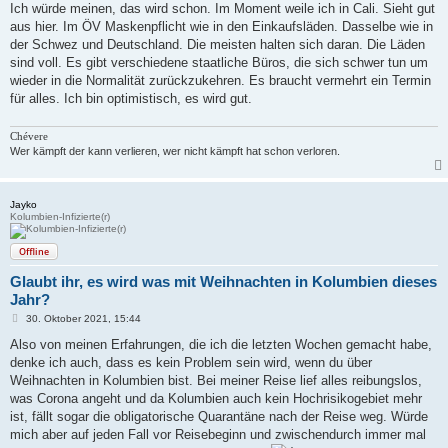
i
Ich würde meinen, das wird schon. Im Moment weile ich in Cali. Sieht gut
t
aus hier. Im ÖV Maskenpflicht wie in den Einkaufsläden. Dasselbe wie in
r
a
der Schwez und Deutschland. Die meisten halten sich daran. Die Läden
g
sind voll. Es gibt verschiedene staatliche Büros, die sich schwer tun um
wieder in die Normalität zurückzukehren. Es braucht vermehrt ein Termin
für alles. Ich bin optimistisch, es wird gut.
Chévere
Wer kämpft der kann verlieren, wer nicht kämpft hat schon verloren.
Jayko
Kolumbien-Infizierte(r)
Offline
Glaubt ihr, es wird was mit Weihnachten in Kolumbien dieses
Jahr?
B
30. Oktober 2021, 15:44
e
i
Also von meinen Erfahrungen, die ich die letzten Wochen gemacht habe,
t
denke ich auch, dass es kein Problem sein wird, wenn du über
r
a
Weihnachten in Kolumbien bist. Bei meiner Reise lief alles reibungslos,
g
was Corona angeht und da Kolumbien auch kein Hochrisikogebiet mehr
ist, fällt sogar die obligatorische Quarantäne nach der Reise weg. Würde
mich aber auf jeden Fall vor Reisebeginn und zwischendurch immer mal