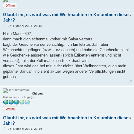
Offline
Glaubt ihr, es wird was mit Weihnachten in Kolumbien dieses
Jahr?
B
26. Oktober 2021, 20:48
e
i
Hallo Mario2602,
t
dann mach dich schonmal vorher mit Salsa vertraut.
r
a
bzgl. der Geschenke sei vorsichtig.. ich bin letztes Jahr über
g
Weihnachten geflogen (bzw. kurz danach) und habe die Geschenke nicht
wie Geschenke aussehen lassen (sprich Etiketten entfernt und nicht
verpackt), falls der Zoll mal einen Blick drauf wirft.
dieses Jahr wird das bei mir leider nichts über Weihnachten, auch mein
geplanter Januar Trip sieht aktuell wegen anderer Verpflichtungen nicht
gut aus.
Chévere
Kolumbien-Süchtige(r)
Offline
Glaubt ihr, es wird was mit Weihnachten in Kolumbien dieses
Jahr?
B
26. Oktober 2021, 23:16
e