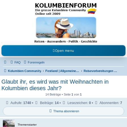
Kolumbienforum - Das
grosse Forum der
Freunde Kolumbiens
Reisen, Auswandern, Kultur, Politik, Geschichte und Visum in Kolumbien und Venezuela.
Austausch, Erfahrungen und Gemeinschaft im Kolumbienforum
Open menu
FAQ
Forenregeln
Kolumbien Community
Festland | Allgemeine Fragen
Reisevorbereitungen & Reiseerfahrungen
Glaubt ihr, es wird was mit Weihnachten in
Kolumbien dieses Jahr?
14 Beiträge • Seite
1
von
1
Aufrufe:
1740
•
Beiträge:
14
•
Lesezeichen:
0
•
Abonnenten:
7
Thema abonnieren
Themenstarter