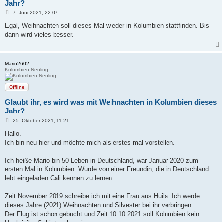
Jahr?
B
7. Juni 2021, 22:07
e
i
Egal, Weihnachten soll dieses Mal wieder in Kolumbien stattfinden. Bis
t
dann wird vieles besser.
r
a
g
Mario2602
Kolumbien-Neuling
Offline
Glaubt ihr, es wird was mit Weihnachten in Kolumbien dieses
Jahr?
B
25. Oktober 2021, 11:21
e
i
Hallo.
t
Ich bin neu hier und möchte mich als erstes mal vorstellen.
r
a
g
Ich heiße Mario bin 50 Leben in Deutschland, war Januar 2020 zum
ersten Mal in Kolumbien. Wurde von einer Freundin, die in Deutschland
lebt eingeladen Cali kennen zu lernen.
Zeit November 2019 schreibe ich mit eine Frau aus Huila. Ich werde
dieses Jahre (2021) Weihnachten und Silvester bei ihr verbringen.
Der Flug ist schon gebucht und Zeit 10.10.2021 soll Kolumbien kein