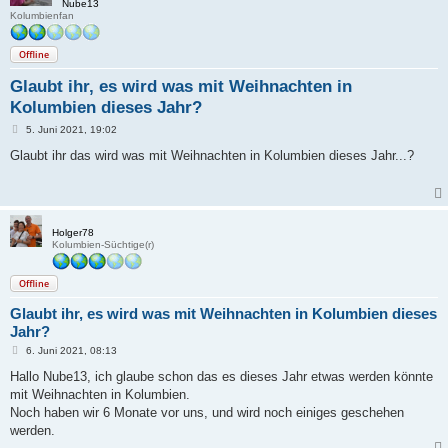
Nube13
Kolumbienfan
Offline
Glaubt ihr, es wird was mit Weihnachten in
Kolumbien dieses Jahr?
B
5. Juni 2021, 19:02
e
i
Glaubt ihr das wird was mit Weihnachten in Kolumbien dieses Jahr...?
t
r
a
g
Holger78
Kolumbien-Süchtige(r)
Offline
Glaubt ihr, es wird was mit Weihnachten in Kolumbien dieses
Jahr?
B
6. Juni 2021, 08:13
e
i
Hallo Nube13, ich glaube schon das es dieses Jahr etwas werden könnte
t
mit Weihnachten in Kolumbien.
r
a
Noch haben wir 6 Monate vor uns, und wird noch einiges geschehen
g
werden.