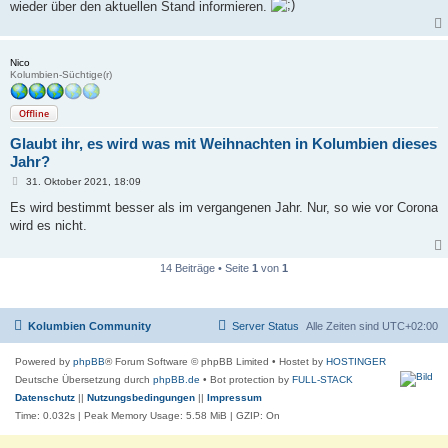
wieder über den aktuellen Stand informieren.
Nico
Kolumbien-Süchtige(r)
Offline
Glaubt ihr, es wird was mit Weihnachten in Kolumbien dieses
Jahr?
B
31. Oktober 2021, 18:09
e
i
Es wird bestimmt besser als im vergangenen Jahr. Nur, so wie vor Corona
t
wird es nicht.
r
a
g
14 Beiträge • Seite
1
von
1
Kolumbien Community
Server Status
Alle Zeiten sind
UTC+02:00
Powered by
phpBB
® Forum Software © phpBB Limited
• Hostet by
HOSTINGER
Deutsche Übersetzung durch
phpBB.de
• Bot protection by
FULL-STACK
Datenschutz
||
Nutzungsbedingungen
||
Impressum
Time: 0.032s
| Peak Memory Usage: 5.58 MiB | GZIP: On