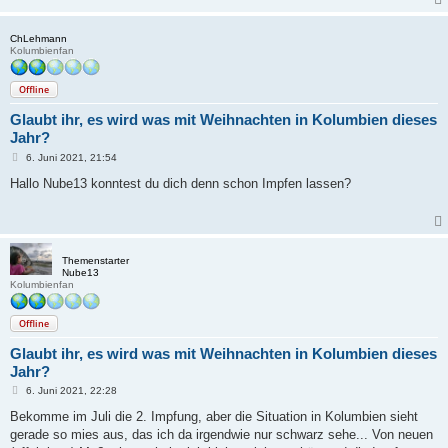
ChLehmann
Kolumbienfan
Offline
Glaubt ihr, es wird was mit Weihnachten in Kolumbien dieses
Jahr?
B
6. Juni 2021, 21:54
e
i
Hallo Nube13 konntest du dich denn schon Impfen lassen?
t
r
a
g
Themenstarter
Nube13
Kolumbienfan
Offline
Glaubt ihr, es wird was mit Weihnachten in Kolumbien dieses
Jahr?
B
6. Juni 2021, 22:28
e
i
Bekomme im Juli die 2. Impfung, aber die Situation in Kolumbien sieht
t
gerade so mies aus, das ich da irgendwie nur schwarz sehe... Von neuen
r