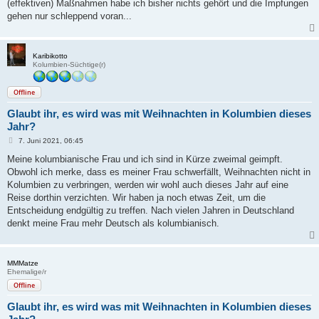
a
(effektiven) Maßnahmen habe ich bisher nichts gehört und die Impfungen
g
gehen nur schleppend voran...
Karibikotto
Kolumbien-Süchtige(r)
Offline
Glaubt ihr, es wird was mit Weihnachten in Kolumbien dieses
Jahr?
B
7. Juni 2021, 06:45
e
i
Meine kolumbianische Frau und ich sind in Kürze zweimal geimpft.
t
Obwohl ich merke, dass es meiner Frau schwerfällt, Weihnachten nicht in
r
a
Kolumbien zu verbringen, werden wir wohl auch dieses Jahr auf eine
g
Reise dorthin verzichten. Wir haben ja noch etwas Zeit, um die
Entscheidung endgültig zu treffen. Nach vielen Jahren in Deutschland
denkt meine Frau mehr Deutsch als kolumbianisch.
MMMatze
Ehemalige/r
Offline
Glaubt ihr, es wird was mit Weihnachten in Kolumbien dieses