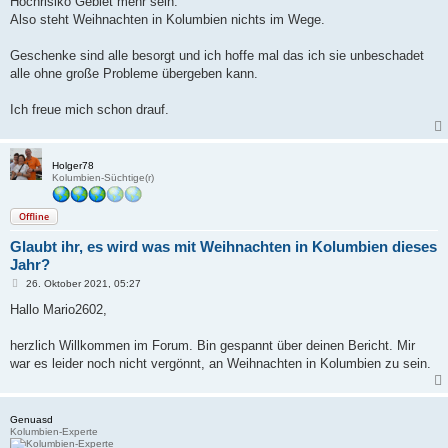
Hochrisiko Gebiet mehr sein.
Also steht Weihnachten in Kolumbien nichts im Wege.
Geschenke sind alle besorgt und ich hoffe mal das ich sie unbeschadet
alle ohne große Probleme übergeben kann.
Ich freue mich schon drauf.
Holger78
Kolumbien-Süchtige(r)
Offline
Glaubt ihr, es wird was mit Weihnachten in Kolumbien dieses
Jahr?
B
26. Oktober 2021, 05:27
e
i
Hallo Mario2602,
t
r
a
herzlich Willkommen im Forum. Bin gespannt über deinen Bericht. Mir
g
war es leider noch nicht vergönnt, an Weihnachten in Kolumbien zu sein.
Genuasd
Kolumbien-Experte