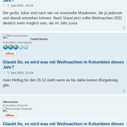
Jahr?
B
7. Juni 2021, 19:15
e
i
Der große Joker sind nach wie vor eventuelle Mutationen, die ja jederzeit
t
und überall entstehen können. Nach Stand jetzt sollte Weihnachten 2021
r
a
deutlich mehr möglich sein, als im Jahr zuvor.
g
CaribicStefan
Kolumbien-Süchtige(r)
Offline
Glaubt ihr, es wird was mit Weihnachten in Kolumbien dieses
Jahr?
B
7. Juni 2021, 21:43
e
i
mein Hinflug für den 15.12 steht wenn es bis dahin keinen Bürgerkrieg
t
gibt…
r
a
g
Glboetrotter
Kolumbien-Experte
Offline
Glaubt ihr, es wird was mit Weihnachten in Kolumbien dieses