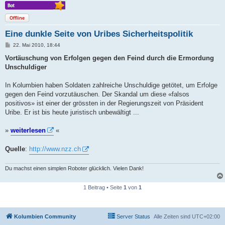
Offline
Eine dunkle Seite von Uribes Sicherheitspolitik
B
22. Mai 2010, 18:44
e
i
Vortäuschung von Erfolgen gegen den Feind durch die Ermordung
t
Unschuldiger
r
a
g
In Kolumbien haben Soldaten zahlreiche Unschuldige getötet, um Erfolge
gegen den Feind vorzutäuschen. Der Skandal um diese «falsos
positivos» ist einer der grössten in der Regierungszeit von Präsident
Uribe. Er ist bis heute juristisch unbewältigt ...
»
weiterlesen
«
Quelle
:
http://www.nzz.ch
Du machst einen simplen Roboter glücklich. Vielen Dank!
1 Beitrag • Seite
1
von
1
Kolumbien Community
Server Status
Alle Zeiten sind
UTC+02:00