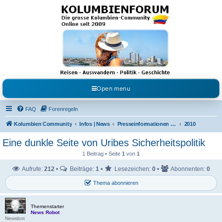
Kolumbienforum - Das
grosse Forum der
Freunde Kolumbiens
Reisen, Auswandern, Kultur, Politik, Geschichte und Visum in Kolumbien und Venezuela.
Austausch, Erfahrungen und Gemeinschaft im Kolumbienforum
Open menu
FAQ
Forenregeln
Kolumbien Community
Infos | News
Presseinformationen & Neuigkeiten
2010
Eine dunkle Seite von Uribes Sicherheitspolitik
1 Beitrag • Seite
1
von
1
Aufrufe:
212
•
Beiträge:
1
•
Lesezeichen:
0
•
Abonnenten:
0
Thema abonnieren
Themenstarter
News Robot
Newsbot