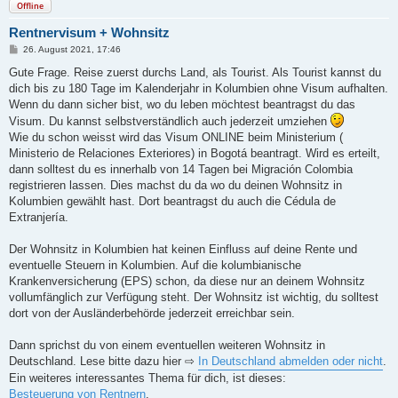
Offline
Rentnervisum + Wohnsitz
B
26. August 2021, 17:46
e
i
Gute Frage. Reise zuerst durchs Land, als Tourist. Als Tourist kannst du
t
dich bis zu 180 Tage im Kalenderjahr in Kolumbien ohne Visum aufhalten.
r
a
Wenn du dann sicher bist, wo du leben möchtest beantragst du das
g
Visum. Du kannst selbstverständlich auch jederzeit umziehen
Wie du schon weisst wird das Visum ONLINE beim Ministerium (
Ministerio de Relaciones Exteriores) in Bogotá beantragt. Wird es erteilt,
dann solltest du es innerhalb von 14 Tagen bei Migración Colombia
registrieren lassen. Dies machst du da wo du deinen Wohnsitz in
Kolumbien gewählt hast. Dort beantragst du auch die Cédula de
Extranjería.
Der Wohnsitz in Kolumbien hat keinen Einfluss auf deine Rente und
eventuelle Steuern in Kolumbien. Auf die kolumbianische
Krankenversicherung (EPS) schon, da diese nur an deinem Wohnsitz
vollumfänglich zur Verfügung steht. Der Wohnsitz ist wichtig, du solltest
dort von der Ausländerbehörde jederzeit erreichbar sein.
Dann sprichst du von einem eventuellen weiteren Wohnsitz in
Deutschland. Lese bitte dazu hier ⇨
In Deutschland abmelden oder nicht
.
Ein weiteres interessantes Thema für dich, ist dieses:
Besteuerung von Rentnern
.