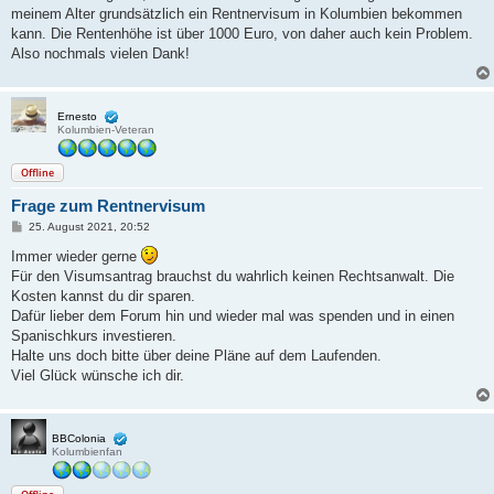
meinem Alter grundsätzlich ein Rentnervisum in Kolumbien bekommen
kann. Die Rentenhöhe ist über 1000 Euro, von daher auch kein Problem.
Also nochmals vielen Dank!
Ernesto
Kolumbien-Veteran
Offline
Frage zum Rentnervisum
B
25. August 2021, 20:52
e
i
Immer wieder gerne
t
Für den Visumsantrag brauchst du wahrlich keinen Rechtsanwalt. Die
r
a
Kosten kannst du dir sparen.
g
Dafür lieber dem Forum hin und wieder mal was spenden und in einen
Spanischkurs investieren.
Halte uns doch bitte über deine Pläne auf dem Laufenden.
Viel Glück wünsche ich dir.
BBColonia
Kolumbienfan