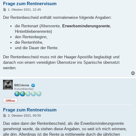
Frage zum Rentnervisum
B
1. Oktober 2021, 22:45
e
i
Der Rentenbescheid enthält normalerweise folgende Angaben:
t
r
die Rentenart (Altersrente,
Erwerbsminderungsrente
,
a
Hinterbliebenenrente)
g
den Rentenbeginn,
die Rentenhöhe,
und die Dauer der Rente.
Der Rentenbescheid muss mit der Haager Apostille beglaubigt und
danach von einem vereidigten Übersetzer ins Spanische übersetzt
werden.
BBColonia
Kolumbienfan
Offline
Frage zum Rentnervisum
B
2. Oktober 2021, 00:55
e
i
Das wäre dann der Rentenbescheid, als die Erwerbsminderungsrente
t
genehmigt wurde, da stehen diese Angaben, so weit ich mich erinnere,
r
a
alle drin. Allerdings ist die Rente ja mittlerweile durch die jährlichen