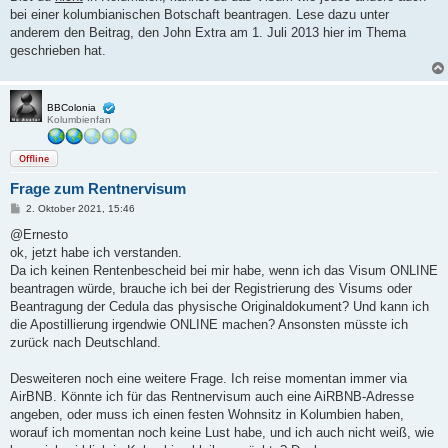
bei einer kolumbianischen Botschaft beantragen. Lese dazu unter
anderem den Beitrag, den John Extra am 1. Juli 2013 hier im Thema
geschrieben hat.
BBColonia
Kolumbienfan
Offline
Frage zum Rentnervisum
B
2. Oktober 2021, 15:46
e
i
@Ernesto
t
ok, jetzt habe ich verstanden.
r
a
Da ich keinen Rentenbescheid bei mir habe, wenn ich das Visum ONLINE
g
beantragen würde, brauche ich bei der Registrierung des Visums oder
Beantragung der Cedula das physische Originaldokument? Und kann ich
die Apostillierung irgendwie ONLINE machen? Ansonsten müsste ich
zurück nach Deutschland.
Desweiteren noch eine weitere Frage. Ich reise momentan immer via
AirBNB. Könnte ich für das Rentnervisum auch eine AiRBNB-Adresse
angeben, oder muss ich einen festen Wohnsitz in Kolumbien haben,
worauf ich momentan noch keine Lust habe, und ich auch nicht weiß, wie