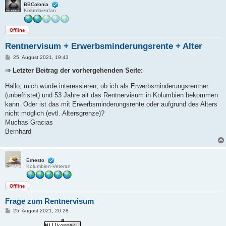
BBColonia
Kolumbienfan
Offline
Rentnervisum + Erwerbsminderungsrente + Alter
B
25. August 2021, 19:43
e
i
⇒ Letzter Beitrag der vorhergehenden Seite:
t
r
Hallo, mich würde interessieren, ob ich als Erwerbsminderungsrentner
a
g
(unbefristet) und 53 Jahre alt das Rentnervisum in Kolumbien bekommen
kann. Oder ist das mit Erwerbsminderungsrente oder aufgrund des Alters
nicht möglich (evtl. Altersgrenze)?
Muchas Gracias
Bernhard
Ernesto
Kolumbien-Veteran
Offline
Frage zum Rentnervisum
B
25. August 2021, 20:28
e
i