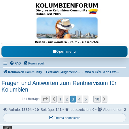
Kolumbienforum - Das
grosse Forum der
Freunde Kolumbiens
Reisen, Auswandern, Kultur, Politik, Geschichte und Visum in Kolumbien und Venezuela.
Austausch, Erfahrungen und Gemeinschaft im Kolumbienforum
Open menu
FAQ
Forenregeln
Kolumbien Community
Festland | Allgemeine Fragen
Visa & Cédula de Extranjería
Fragen und Antworten zum Rentnervisum für
Kolumbien
Seite
3
von
10
1
2
3
4
5
10
Vorherige
Nächste
141 Beiträge
…
Aufrufe:
13894
•
Beiträge:
141
•
Lesezeichen:
0
•
Abonnenten:
2
Thema abonnieren