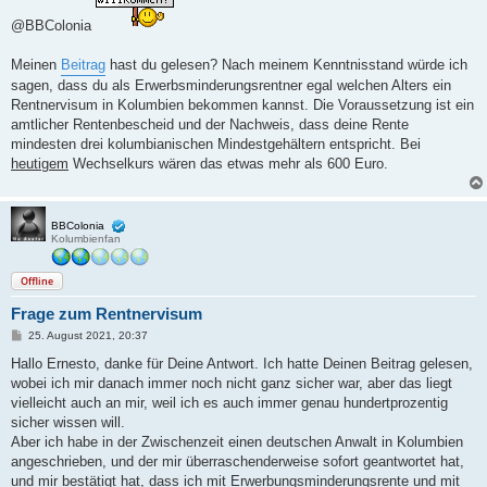
t
r
@BBColonia
a
g
Meinen
Beitrag
hast du gelesen? Nach meinem Kenntnisstand würde ich
sagen, dass du als Erwerbsminderungsrentner egal welchen Alters ein
Rentnervisum in Kolumbien bekommen kannst. Die Voraussetzung ist ein
amtlicher Rentenbescheid und der Nachweis, dass deine Rente
mindesten drei kolumbianischen Mindestgehältern entspricht. Bei
heutigem
Wechselkurs wären das etwas mehr als 600 Euro.
BBColonia
Kolumbienfan
Offline
Frage zum Rentnervisum
B
25. August 2021, 20:37
e
i
Hallo Ernesto, danke für Deine Antwort. Ich hatte Deinen Beitrag gelesen,
t
wobei ich mir danach immer noch nicht ganz sicher war, aber das liegt
r
a
vielleicht auch an mir, weil ich es auch immer genau hundertprozentig
g
sicher wissen will.
Aber ich habe in der Zwischenzeit einen deutschen Anwalt in Kolumbien
angeschrieben, und der mir überraschenderweise sofort geantwortet hat,
und mir bestätigt hat, dass ich mit Erwerbungsminderungsrente und mit