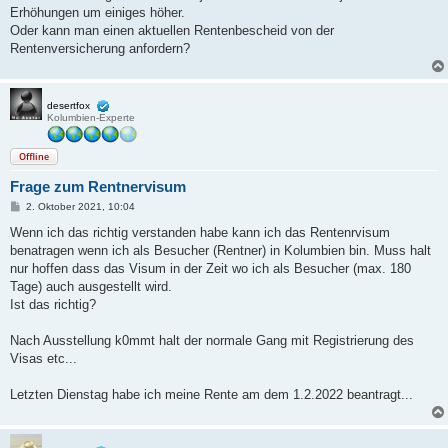
g
Erhöhungen um einiges höher.
Oder kann man einen aktuellen Rentenbescheid von der
Rentenversicherung anfordern?
desertfox
Kolumbien-Experte
Offline
Frage zum Rentnervisum
B
2. Oktober 2021, 10:04
e
i
Wenn ich das richtig verstanden habe kann ich das Rentenrvisum
t
benatragen wenn ich als Besucher (Rentner) in Kolumbien bin. Muss halt
r
a
nur hoffen dass das Visum in der Zeit wo ich als Besucher (max. 180
g
Tage) auch ausgestellt wird.
Ist das richtig?
Nach Ausstellung k0mmt halt der normale Gang mit Registrierung des
Visas etc...
Letzten Dienstag habe ich meine Rente am dem 1.2.2022 beantragt...