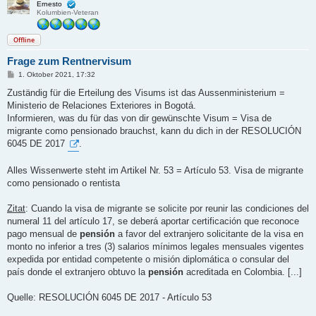
Ernesto
Kolumbien-Veteran
Offline
Frage zum Rentnervisum
B
1. Oktober 2021, 17:32
e
i
Zuständig für die Erteilung des Visums ist das Aussenministerium =
t
Ministerio de Relaciones Exteriores in Bogotá.
r
a
Informieren, was du für das von dir gewünschte Visum = Visa de
g
migrante como pensionado brauchst, kann du dich in der RESOLUCIÓN
6045 DE 2017
.
Alles Wissenwerte steht im Artikel Nr. 53 = Artículo 53. Visa de migrante
como pensionado o rentista
Zitat
: Cuando la visa de migrante se solicite por reunir las condiciones del
numeral 11 del artículo 17, se deberá aportar certificación que reconoce
pago mensual de
pensión
a favor del extranjero solicitante de la visa en
monto no inferior a tres (3) salarios mínimos legales mensuales vigentes
expedida por entidad competente o misión diplomática o consular del
país donde el extranjero obtuvo la
pensión
acreditada en Colombia. [...]
Quelle: RESOLUCIÓN 6045 DE 2017 - Artículo 53