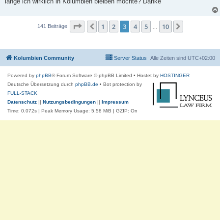
lange ich wirklich in Kolumbien bleiben möchte? Danke
Seite
3
von
10
1
2
3
4
5
10
Vorherige
Nächste
141 Beiträge
…
Kolumbien Community
Server Status
Alle Zeiten sind
UTC+02:00
Powered by
phpBB
® Forum Software © phpBB Limited
• Hostet by
HOSTINGER
Deutsche Übersetzung durch
phpBB.de
• Bot protection by
FULL-STACK
Datenschutz
||
Nutzungsbedingungen
||
Impressum
Time: 0.072s
| Peak Memory Usage: 5.58 MiB | GZIP: On