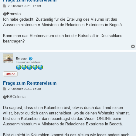
B
2. Oktober 2021, 15:09
e
i
@Ernesto
t
Ich habe gedacht: Zuständig für die Erteilung des Visums ist das
r
a
Aussenministerium = Ministerio de Relaciones Exteriores in Bogotá.
g
Kann man das Rentnervisum doch bei der Botschaft in Deutschland
beantragen?
Ernesto
Kolumbien-Veteran
Offline
Frage zum Rentnervisum
B
2. Oktober 2021, 15:30
e
i
@BBColonia
t
r
a
Du sagtest, dass du in Kolumbien bist, etwas durch das Land reisen
g
willst, bevor du dich dann entscheidest, wo du deinen Wohnsitz nimmst.
Bist du in Kolumbien, dann beantragst du das Visum ONLINE beim
Aussenministerium = Ministerio de Relaciones Exteriores in Bogotá.
Bist du
nicht
in Kolumbien, kannst du das Visum wie jedes andere auch