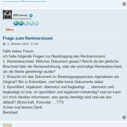
BBColonia
Kolumbienfan
Offline
Frage zum Rentnervisum
B
1. Oktober 2021, 17:04
e
i
Hallo liebes Forum,
t
ich habe folgende Fragen zur Beantragung des Rentnervisums:
r
a
1. Rentenbescheid: Welches Dokument genau? Reicht da der jährliche
g
Bescheid über die Rentenerhöhung, oder der erstmalige Rentenbescheid,
als die Rente genehmigt wurde?
2. Brauche ich das Dokument im Beantragungsprozess irgendwann als
Original? Bin in Kolumbien, und habe keine Dokumente dabei.
3. Apostilliert, legalisiert, übersetzt und beglaubigt .... übersetzt und
beglaubigt ist klar, ist apostilliert und legalisiert notwendig? und wo kann
ich mich darüber informieren, was genau benötigt wird und wie das
abläuft? (Botschaft, Konsulat ....???)
Schon mal besten Dank
Bernhard