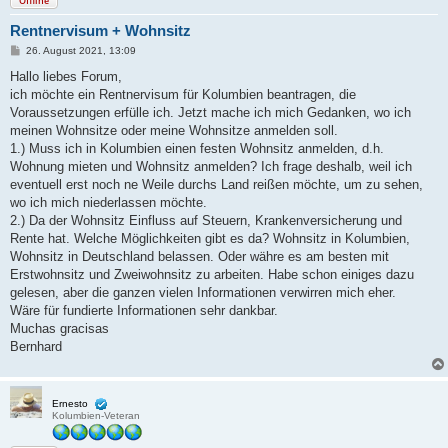
Offline
Rentnervisum + Wohnsitz
B
26. August 2021, 13:09
e
i
Hallo liebes Forum,
t
ich möchte ein Rentnervisum für Kolumbien beantragen, die
r
a
Voraussetzungen erfülle ich. Jetzt mache ich mich Gedanken, wo ich
g
meinen Wohnsitze oder meine Wohnsitze anmelden soll.
1.) Muss ich in Kolumbien einen festen Wohnsitz anmelden, d.h.
Wohnung mieten und Wohnsitz anmelden? Ich frage deshalb, weil ich
eventuell erst noch ne Weile durchs Land reißen möchte, um zu sehen,
wo ich mich niederlassen möchte.
2.) Da der Wohnsitz Einfluss auf Steuern, Krankenversicherung und
Rente hat. Welche Möglichkeiten gibt es da? Wohnsitz in Kolumbien,
Wohnsitz in Deutschland belassen. Oder währe es am besten mit
Erstwohnsitz und Zweiwohnsitz zu arbeiten. Habe schon einiges dazu
gelesen, aber die ganzen vielen Informationen verwirren mich eher.
Wäre für fundierte Informationen sehr dankbar.
Muchas gracisas
Bernhard
Ernesto
Kolumbien-Veteran