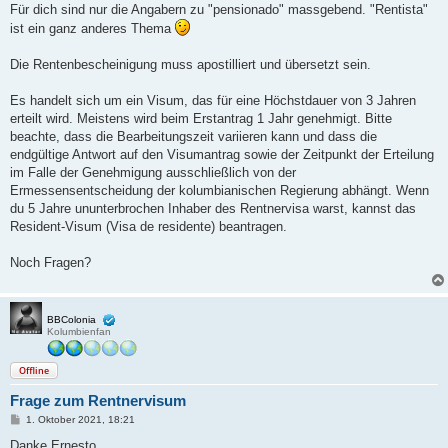
Für dich sind nur die Angabern zu "pensionado" massgebend. "Rentista"
ist ein ganz anderes Thema
Die Rentenbescheinigung muss apostilliert und übersetzt sein.
Es handelt sich um ein Visum, das für eine Höchstdauer von 3 Jahren
erteilt wird. Meistens wird beim Erstantrag 1 Jahr genehmigt. Bitte
beachte, dass die Bearbeitungszeit variieren kann und dass die
endgültige Antwort auf den Visumantrag sowie der Zeitpunkt der Erteilung
im Falle der Genehmigung ausschließlich von der
Ermessensentscheidung der kolumbianischen Regierung abhängt. Wenn
du 5 Jahre ununterbrochen Inhaber des Rentnervisa warst, kannst das
Resident-Visum (Visa de residente) beantragen.
Noch Fragen?
BBColonia
Kolumbienfan
Offline
Frage zum Rentnervisum
B
1. Oktober 2021, 18:21
e
i
Danke Ernesto,