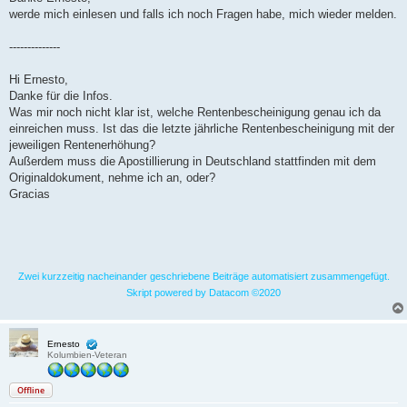
t
werde mich einlesen und falls ich noch Fragen habe, mich wieder melden.
r
a
g
--------------
Hi Ernesto,
Danke für die Infos.
Was mir noch nicht klar ist, welche Rentenbescheinigung genau ich da
einreichen muss. Ist das die letzte jährliche Rentenbescheinigung mit der
jeweiligen Rentenerhöhung?
Außerdem muss die Apostillierung in Deutschland stattfinden mit dem
Originaldokument, nehme ich an, oder?
Gracias
Zwei kurzzeitig nacheinander geschriebene Beiträge automatisiert zusammengefügt.
Skript powered by Datacom ©2020
Ernesto
Kolumbien-Veteran
Offline