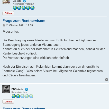
Ernesto
Kolumbien-Veteran
Offline
Frage zum Rentnervisum
B
2. Oktober 2021, 14:03
e
i
@desertfox
t
r
a
Die Beantragung eines Rentervisums für Kolumbien erfolgt wie die
g
Beantragung jedes anderen Visums auch.
Kannst du auch bei der Botschaft in Deutschland machen, sobald dir der
Rentenbescheid vorliegt.
Die Voraussetzungen sind wirklich sehr einfach.
Nach der Einreise nach Kolumbien kommt dann der von dir erwähnte
"normale Gang"! Was heisst Visum bei Migracion Colombia registrieren
und Cédula beantragen.
BBColonia
Kolumbienfan
Offline
Frage zum Rentnervisum