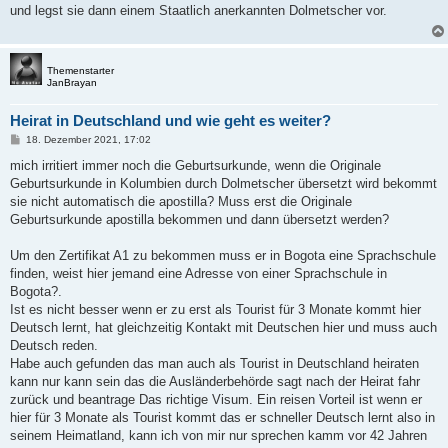
t
und legst sie dann einem Staatlich anerkannten Dolmetscher vor.
r
a
g
Themenstarter
JanBrayan
Heirat in Deutschland und wie geht es weiter?
B
18. Dezember 2021, 17:02
e
i
mich irritiert immer noch die Geburtsurkunde, wenn die Originale
t
Geburtsurkunde in Kolumbien durch Dolmetscher übersetzt wird bekommt
r
a
sie nicht automatisch die apostilla? Muss erst die Originale
g
Geburtsurkunde apostilla bekommen und dann übersetzt werden?
Um den Zertifikat A1 zu bekommen muss er in Bogota eine Sprachschule
finden, weist hier jemand eine Adresse von einer Sprachschule in
Bogota?.
Ist es nicht besser wenn er zu erst als Tourist für 3 Monate kommt hier
Deutsch lernt, hat gleichzeitig Kontakt mit Deutschen hier und muss auch
Deutsch reden.
Habe auch gefunden das man auch als Tourist in Deutschland heiraten
kann nur kann sein das die Ausländerbehörde sagt nach der Heirat fahr
zurück und beantrage Das richtige Visum. Ein reisen Vorteil ist wenn er
hier für 3 Monate als Tourist kommt das er schneller Deutsch lernt also in
seinem Heimatland, kann ich von mir nur sprechen kamm vor 42 Jahren