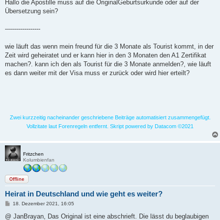
i
Hallo die Apostille muss auf die OriginalGeburtsurkunde oder auf der
t
Übersetzung sein?
r
a
g
------------------
wie läuft das wenn mein freund für die 3 Monate als Tourist kommt, in der
Zeit wird geheiratet und er kann hier in den 3 Monaten den A1 Zertifikat
machen?. kann ich den als Tourist für die 3 Monate anmelden?, wie läuft
es dann weiter mit der Visa muss er zurück oder wird hier erteilt?
Zwei kurzzeitig nacheinander geschriebene Beiträge automatisiert zusammengefügt.
Vollzitate laut Forenregeln entfernt. Skript powered by Datacom ©2021
Fritzchen
Kolumbienfan
Offline
Heirat in Deutschland und wie geht es weiter?
B
18. Dezember 2021, 16:05
e
i
@ JanBrayan, Das Original ist eine abschrieft. Die lässt du beglaubigen