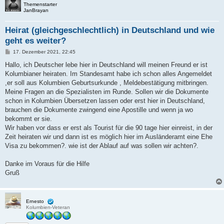
Themenstarter
JanBrayan
Heirat (gleichgeschlechtlich) in Deutschland und wie
geht es weiter?
B
17. Dezember 2021, 22:45
e
i
Hallo, ich Deutscher lebe hier in Deutschland will meinen Freund er ist
t
Kolumbianer heiraten. Im Standesamt habe ich schon alles Angemeldet
r
a
,er soll aus Kolumbien Geburtsurkunde , Meldebestätigung mitbringen.
g
Meine Fragen an die Spezialisten im Runde. Sollen wir die Dokumente
schon in Kolumbien Übersetzen lassen oder erst hier in Deutschland,
brauchen die Dokumente zwingend eine Apostille und wenn ja wo
bekommt er sie.
Wir haben vor dass er erst als Tourist für die 90 tage hier einreist, in der
Zeit heiraten wir und dann ist es möglich hier im Ausländeramt eine Ehe
Visa zu bekommen?. wie ist der Ablauf auf was sollen wir achten?.
Danke im Voraus für die Hilfe
Gruß
Ernesto
Kolumbien-Veteran