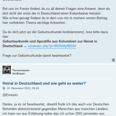
t
r
a
Bei uns im Forum findest du zu all deinen Fragen eine Antwort, denn du
g
bist nicht der erste der in Deutschland einen Kolumbianer heiratet.
Wie schon gesagt findest du in dem von mir in meinem ersten Beitrag
hier verlinktem Thema wichtige Antworten.
Da du dich jetzt an der Geburtsurkunde festklammerst, lese bitte dazu
hier:
Geburtsurkunde und Apostille aus Kolumbien zur Heirat in
Deutschland
→
viewtopic.php?p=88664#p88664
Frage zur Geburtsurkunde damit beantwortet?
Themenstarter
JanBrayan
Heirat in Deutschland und wie geht es weiter?
B
19. Dezember 2021, 09:24
e
i
@Ernesto
t
r
a
Danke, ja es ist beantwortet, obwohl finde ich das auch von Deutschen
g
Behörden diskriminierend gegenüber Menschen aus manchen Ländern,
ich kann nur aus Erfahrung reden das ich schon 2001 jemanden aus