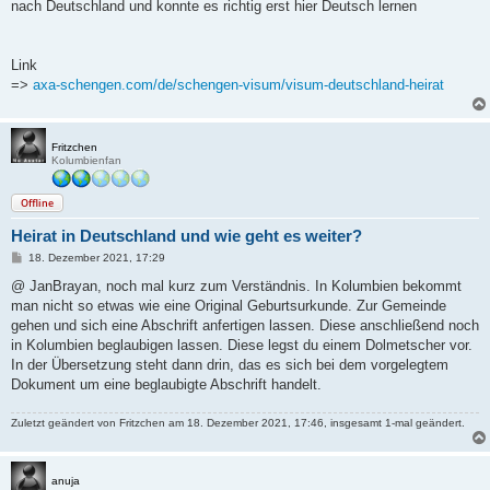
nach Deutschland und konnte es richtig erst hier Deutsch lernen
Link
=>
axa-schengen.com/de/schengen-visum/visum-deutschland-heirat
Fritzchen
Kolumbienfan
Offline
Heirat in Deutschland und wie geht es weiter?
B
18. Dezember 2021, 17:29
e
i
@ JanBrayan, noch mal kurz zum Verständnis. In Kolumbien bekommt
t
man nicht so etwas wie eine Original Geburtsurkunde. Zur Gemeinde
r
a
gehen und sich eine Abschrift anfertigen lassen. Diese anschließend noch
g
in Kolumbien beglaubigen lassen. Diese legst du einem Dolmetscher vor.
In der Übersetzung steht dann drin, das es sich bei dem vorgelegtem
Dokument um eine beglaubigte Abschrift handelt.
Zuletzt geändert von
Fritzchen
am 18. Dezember 2021, 17:46, insgesamt 1-mal geändert.
anuja