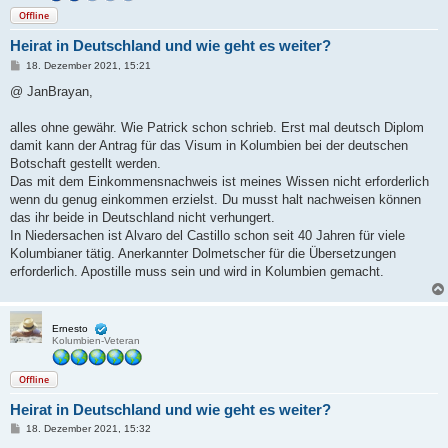
Offline
Heirat in Deutschland und wie geht es weiter?
B
18. Dezember 2021, 15:21
e
i
@ JanBrayan,
t
r
a
alles ohne gewähr. Wie Patrick schon schrieb. Erst mal deutsch Diplom
g
damit kann der Antrag für das Visum in Kolumbien bei der deutschen
Botschaft gestellt werden.
Das mit dem Einkommensnachweis ist meines Wissen nicht erforderlich
wenn du genug einkommen erzielst. Du musst halt nachweisen können
das ihr beide in Deutschland nicht verhungert.
In Niedersachen ist Alvaro del Castillo schon seit 40 Jahren für viele
Kolumbianer tätig. Anerkannter Dolmetscher für die Übersetzungen
erforderlich. Apostille muss sein und wird in Kolumbien gemacht.
Ernesto
Kolumbien-Veteran
Offline
Heirat in Deutschland und wie geht es weiter?
B
18. Dezember 2021, 15:32
e