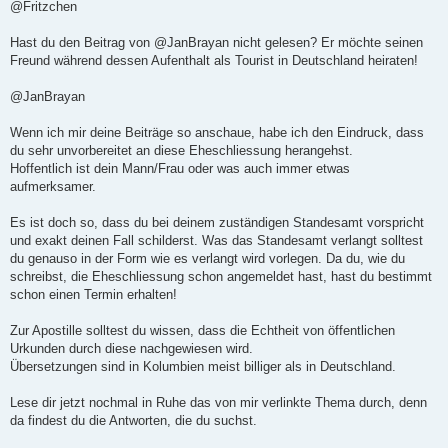
i
@Fritzchen
t
r
a
Hast du den Beitrag von @JanBrayan nicht gelesen? Er möchte seinen
g
Freund während dessen Aufenthalt als Tourist in Deutschland heiraten!
@JanBrayan
Wenn ich mir deine Beiträge so anschaue, habe ich den Eindruck, dass
du sehr unvorbereitet an diese Eheschliessung herangehst.
Hoffentlich ist dein Mann/Frau oder was auch immer etwas
aufmerksamer.
Es ist doch so, dass du bei deinem zuständigen Standesamt vorspricht
und exakt deinen Fall schilderst. Was das Standesamt verlangt solltest
du genauso in der Form wie es verlangt wird vorlegen. Da du, wie du
schreibst, die Eheschliessung schon angemeldet hast, hast du bestimmt
schon einen Termin erhalten!
Zur Apostille solltest du wissen, dass die Echtheit von öffentlichen
Urkunden durch diese nachgewiesen wird.
Übersetzungen sind in Kolumbien meist billiger als in Deutschland.
Lese dir jetzt nochmal in Ruhe das von mir verlinkte Thema durch, denn
da findest du die Antworten, die du suchst.