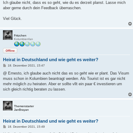
Ich glaube nicht, dass es so geht, wie du es derzeit planst. Lasse mich
aber gerne durch dein Feedback überraschen.
Viel Glück.
Fritzchen
Kolumbienfan
Offline
Heirat in Deutschland und wie geht es weiter?
B
18. Dezember 2021, 15:47
e
i
@ Ernesto, ich glaube auch nicht das es so geht wie er plant. Das Visum
t
muss schon in Kolumbien beantragt werden. Als Tourist ist es gar nicht
r
a
mehr möglich zu heiraten. Aber er sollte vllt ein paar € investieren um
g
sich gleich richtig beraten zu lassen.
Themenstarter
JanBrayan
Heirat in Deutschland und wie geht es weiter?
B
18. Dezember 2021, 15:49
e