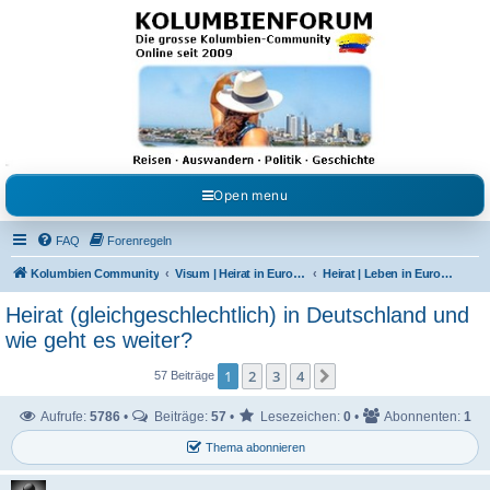
Kolumbienforum - Das
grosse Forum der
Freunde Kolumbiens
Reisen, Auswandern, Kultur, Politik, Geschichte und Visum in Kolumbien und Venezuela.
Austausch, Erfahrungen und Gemeinschaft im Kolumbienforum
Open menu
FAQ
Forenregeln
Kolumbien Community
Visum | Heirat in Europa | Visaangelegenheiten
Heirat | Leben in Europa | Studieren & Arbeiten
Heirat (gleichgeschlechtlich) in Deutschland und
wie geht es weiter?
1
2
3
4
Nächste
57 Beiträge
Aufrufe:
5786
•
Beiträge:
57
•
Lesezeichen:
0
•
Abonnenten:
1
Thema abonnieren