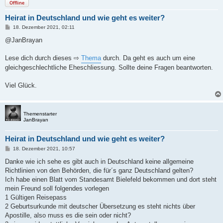
Offline
Heirat in Deutschland und wie geht es weiter?
B
18. Dezember 2021, 02:11
e
i
@JanBrayan
t
r
a
Lese dich durch dieses ⇨
Thema
durch. Da geht es auch um eine
g
gleichgeschlechtliche Eheschliessung. Sollte deine Fragen beantworten.
Viel Glück.
Themenstarter
JanBrayan
Heirat in Deutschland und wie geht es weiter?
B
18. Dezember 2021, 10:57
e
i
Danke wie ich sehe es gibt auch in Deutschland keine allgemeine
t
Richtlinien von den Behörden, die für´s ganz Deutschland gelten?
r
a
Ich habe einen Blatt vom Standesamt Bielefeld bekommen und dort steht
g
mein Freund soll folgendes vorlegen
1 Gültigen Reisepass
2 Geburtsurkunde mit deutscher Übersetzung es steht nichts über
Apostille, also muss es die sein oder nicht?