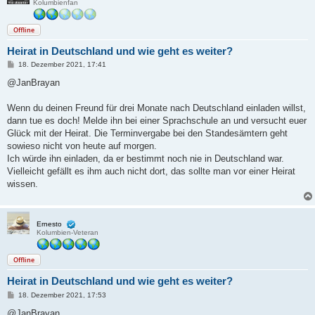
Kolumbienfan
Offline
Heirat in Deutschland und wie geht es weiter?
B
18. Dezember 2021, 17:41
e
i
@JanBrayan
t
r
a
Wenn du deinen Freund für drei Monate nach Deutschland einladen willst,
g
dann tue es doch! Melde ihn bei einer Sprachschule an und versucht euer
Glück mit der Heirat. Die Terminvergabe bei den Standesämtern geht
sowieso nicht von heute auf morgen.
Ich würde ihn einladen, da er bestimmt noch nie in Deutschland war.
Vielleicht gefällt es ihm auch nicht dort, das sollte man vor einer Heirat
wissen.
Ernesto
Kolumbien-Veteran
Offline
Heirat in Deutschland und wie geht es weiter?
B
18. Dezember 2021, 17:53
e
i
@JanBrayan