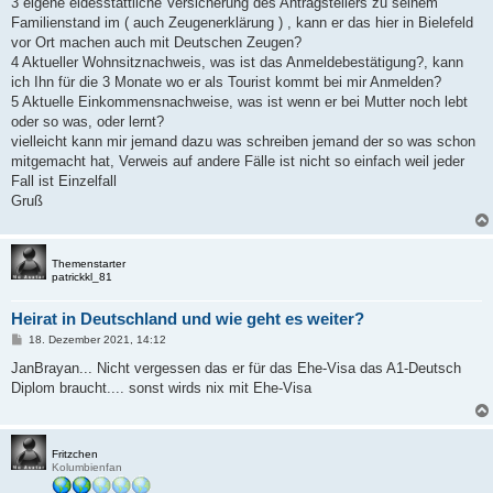
3 eigene eidesstattliche Versicherung des Antragstellers zu seinem
Familienstand im ( auch Zeugenerklärung ) , kann er das hier in Bielefeld
vor Ort machen auch mit Deutschen Zeugen?
4 Aktueller Wohnsitznachweis, was ist das Anmeldebestätigung?, kann
ich Ihn für die 3 Monate wo er als Tourist kommt bei mir Anmelden?
5 Aktuelle Einkommensnachweise, was ist wenn er bei Mutter noch lebt
oder so was, oder lernt?
vielleicht kann mir jemand dazu was schreiben jemand der so was schon
mitgemacht hat, Verweis auf andere Fälle ist nicht so einfach weil jeder
Fall ist Einzelfall
Gruß
Themenstarter
patrickkl_81
Heirat in Deutschland und wie geht es weiter?
B
18. Dezember 2021, 14:12
e
i
JanBrayan... Nicht vergessen das er für das Ehe-Visa das A1-Deutsch
t
Diplom braucht.... sonst wirds nix mit Ehe-Visa
r
a
g
Fritzchen
Kolumbienfan