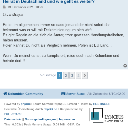
Heirat in Deutschland und wie geht es weiter?
B
19. Dezember 2021, 10:25
e
i
@JanBrayan
t
r
a
Es ist im allgemeinen immer so dass jemand der nicht sofort das
g
bekommt was er will mit Diskriminierung um sich wirft.
Es gibt Regeln an die sich die Ämter, trotz gewissen Handlungsfreiheiten,
halten müssen.
Polen kannst Du nicht als Vergleich nehmen, Polen ist EU Land...
Wenn Du meinst es ist zu kompliziert, reise doch nach Kolumbien und
heirate dort!!!
1
2
3
4
Nächste
57 Beiträge
Kolumbien Community
Server Status
Alle Zeiten sind
UTC+02:00
Powered by
phpBB
® Forum Software © phpBB Limited
• Hostet by
HOSTINGER
Deutsche Übersetzung durch
phpBB.de
• Bot protection by
FULL-STACK
Datenschutz
||
Nutzungsbedingungen
||
Impressum
Time: 0.053s
| Peak Memory Usage: 5.58 MiB | GZIP: On